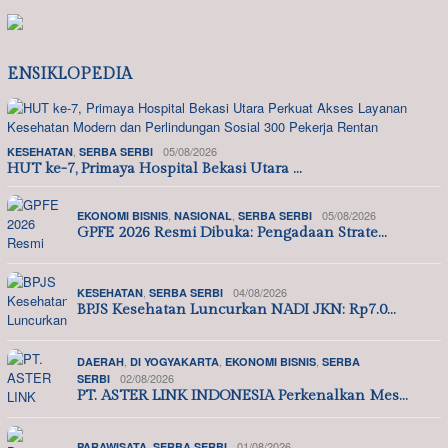
ENSIKLOPEDIA
,
05/08/2026
KESEHATAN
SERBA SERBI
HUT ke-7, Primaya Hospital Bekasi Utara …
,
,
05/08/2026
EKONOMI BISNIS
NASIONAL
SERBA SERBI
GPFE 2026 Resmi Dibuka: Pengadaan Strate…
,
04/08/2026
KESEHATAN
SERBA SERBI
BPJS Kesehatan Luncurkan NADI JKN: Rp7.0…
,
,
,
DAERAH
DI YOGYAKARTA
EKONOMI BISNIS
SERBA
02/08/2026
SERBI
PT. ASTER LINK INDONESIA Perkenalkan Mes…
,
01/08/2026
PARAWISATA
SERBA SERBI