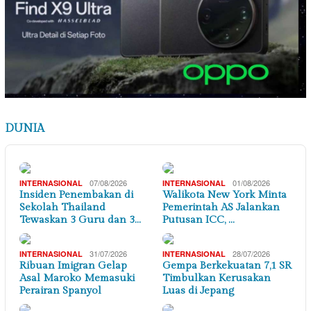
DUNIA
07/08/2026
01/08/2026
INTERNASIONAL
INTERNASIONAL
Insiden Penembakan di
Walikota New York Minta
Sekolah Thailand
Pemerintah AS Jalankan
Tewaskan 3 Guru dan 3…
Putusan ICC, …
31/07/2026
28/07/2026
INTERNASIONAL
INTERNASIONAL
Ribuan Imigran Gelap
Gempa Berkekuatan 7,1 SR
Asal Maroko Memasuki
Timbulkan Kerusakan
Perairan Spanyol
Luas di Jepang