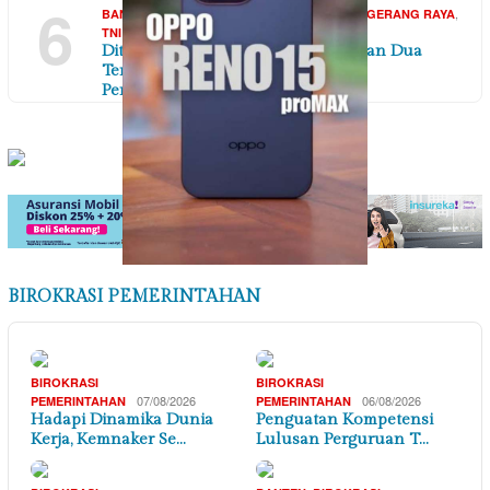
6
,
,
,
,
BANTEN
DAERAH
HUKUM & KRIMINAL
TANGERANG RAYA
07/08/2026
TNI POLRI
Ditreskrimum Polda Banten Tetapkan Dua
Tersangka Kasus Aksi Anarkis dan
Penghasutan d…
BIROKRASI PEMERINTAHAN
BIROKRASI
BIROKRASI
07/08/2026
06/08/2026
PEMERINTAHAN
PEMERINTAHAN
Hadapi Dinamika Dunia
Penguatan Kompetensi
Kerja, Kemnaker Se…
Lulusan Perguruan T…