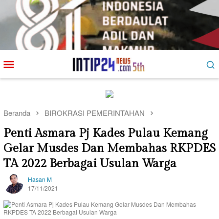
Loncat
Menu
ke
Mobile
konten
Beranda
BIROKRASI PEMERINTAHAN
Penti Asmara Pj Kades Pulau Kemang
Gelar Musdes Dan Membahas RKPDES
TA 2022 Berbagai Usulan Warga
Hasan M
17/11/2021