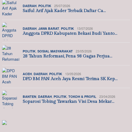
,
25/07/2026
DAERAH
POLITIK
Saiful Arif Ajak Kader Terbaik Daftar Ca…
,
,
13/07/2026
DAERAH
JAWA BARAT
POLITIK
Anggota DPRD Kabupaten Bekasi Budi Yanto…
,
23/05/2026
POLITIK
SOSIAL MASYARAKAT
28 Tahun Reformasi, Pena 98 Gagas Perjua…
,
,
13/05/2026
ACEH
DAERAH
POLITIK
DPD BM PAN Aceh Jaya Resmi Terima SK Kep…
,
,
,
23/04/2026
BANTEN
DAERAH
POLITIK
TOKOH & PROFIL
Soparosi Tobing Tawarkan Visi Desa Mekar…