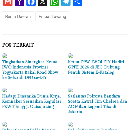
Gmail
Yahoo
Facebook
X
WhatsApp
Telegram
Share
Mail
Berita Daerah
Empat Lawang
POS TERKAIT
Tingkatkan Sinergitas, Ketua
Ketua DPW IWOI DIY Hadiri
IWO Indonesia Provinsi
GPFE 2026 di JEC, Dukung
Yogyakarta Bakal Road Show
Penuh Sistem E-Katalog
ke Seluruh DPD se-DIY
Hadapi Dinamika Dunia Kerja,
Satlantas Polresta Bandara
Kemnaker Sesuaikan Regulasi
Soetta Kawal Tim Chelsea dan
PKWT hingga Outsourcing
AC Milan Legend Tiba di
Jakarta