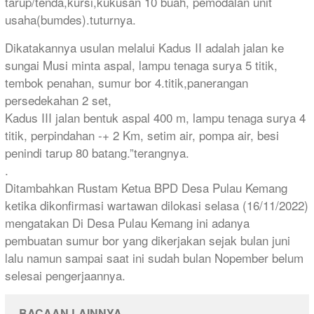
tarup/tenda,kursi,kukusan 10 buah, pemodalan unit
usaha(bumdes).tuturnya.
Dikatakannya usulan melalui Kadus II adalah jalan ke
sungai Musi minta aspal, lampu tenaga surya 5 titik,
tembok penahan, sumur bor 4.titik,panerangan
persedekahan 2 set,
Kadus III jalan bentuk aspal 400 m, lampu tenaga surya 4
titik, perpindahan -+ 2 Km, setim air, pompa air, besi
penindi tarup 80 batang.”terangnya.
.
Ditambahkan Rustam Ketua BPD Desa Pulau Kemang
ketika dikonfirmasi wartawan dilokasi selasa (16/11/2022)
mengatakan Di Desa Pulau Kemang ini adanya
pembuatan sumur bor yang dikerjakan sejak bulan juni
lalu namun sampai saat ini sudah bulan Nopember belum
selesai pengerjaannya.
BACAAN LAINNYA