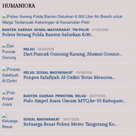
HUMANIORA
,
,
,
07/08/2026
BANTEN
DAERAH
SOSIAL MASYARAKAT
TNI POLRI
Polres Serang Polda Banten Salurkan 8.00…
06/08/2026
RELIGI
Dari Puncak Gunung Karang, Alumni Gontor…
,
05/08/2026
RELIGI
SOSIAL MASYARAKAT
Ponpes Salafiyah Al-Dzikri Terus Menceta…
,
,
,
26/07/2026
BANTEN
DAERAH
PERISTIWA
RELIGI
Pulo Ampel Juara Umum MTQ ke-55 Kabupate…
18/07/2026
SOSIAL MASYARAKAT
Keluarga Besar Polres Metro Tangerang Ko…