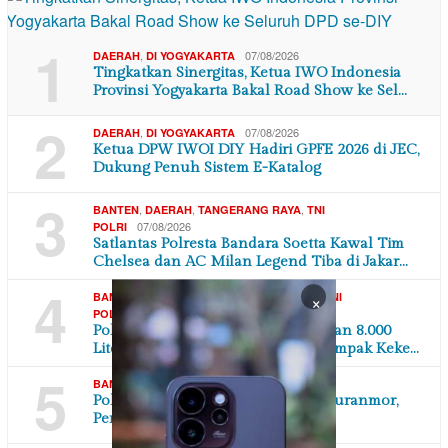
1
,
07/08/2026
DAERAH
DI YOGYAKARTA
Tingkatkan Sinergitas, Ketua IWO Indonesia
Provinsi Yogyakarta Bakal Road Show ke Sel…
2
,
07/08/2026
DAERAH
DI YOGYAKARTA
Ketua DPW IWOI DIY Hadiri GPFE 2026 di JEC,
Dukung Penuh Sistem E-Katalog
3
,
,
,
BANTEN
DAERAH
TANGERANG RAYA
TNI
07/08/2026
POLRI
Satlantas Polresta Bandara Soetta Kawal Tim
Chelsea dan AC Milan Legend Tiba di Jakar…
4
×
,
,
,
BANTEN
DAERAH
SOSIAL MASYARAKAT
TNI
07/08/2026
POLRI
Polres Serang Polda Banten Salurkan 8.000
Liter Air Bersih untuk Warga Terdampak Keke…
5
,
07/08/2026
BANTEN
DAERAH
Polsek Karawaci Tangkap Pelaku Curanmor,
Penadah Ikut Diamankan