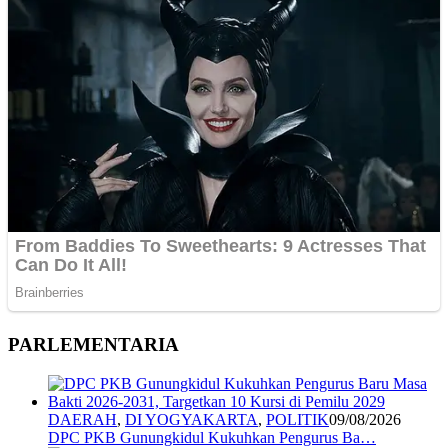
PARLEMENTARIA
DAERAH
,
DI YOGYAKARTA
,
POLITIK
09/08/2026
DPC PKB Gunungkidul Kukuhkan Pengurus Ba…