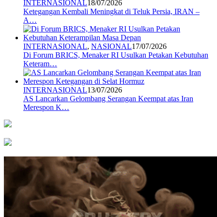
INTERNASIONAL
18/07/2026
Ketegangan Kembali Meningkat di Teluk Persia, IRAN –
A…
INTERNASIONAL
,
NASIONAL
17/07/2026
Di Forum BRICS, Menaker RI Usulkan Petakan Kebutuhan
Keteram…
INTERNASIONAL
13/07/2026
AS Lancarkan Gelombang Serangan Keempat atas Iran
Merespon K…