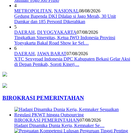
Jathilan Yogo Joo Pruso
4
METROPOLITAN
,
NASIONAL
08/08/2026
Gedung Bapenda DKI Dilalap si Jago Merah, 30 Unit
Damkar dan 185 Personil Dikerahkan
5
DAERAH
,
DI YOGYAKARTA
07/08/2026
Tingkatkan Sinergitas, Ketua IWO Indonesia Provinsi
Yogyakarta Bakal Road Show ke Sel…
6
DAERAH
,
JAWA BARAT
07/08/2026
XTC Sexyroad Indonesia DPC Kabupaten Bekasi Gelar Aksi
di Depan Pemkab, Soroti Kinerj…
BIROKRASI PEMERINTAHAN
BIROKRASI PEMERINTAHAN
07/08/2026
Hadapi Dinamika Dunia Kerja, Kemnaker Se…