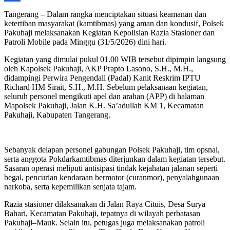
Share
Tangerang – Dalam rangka menciptakan situasi keamanan dan
ketertiban masyarakat (kamtibmas) yang aman dan kondusif, Polsek
Pakuhaji melaksanakan Kegiatan Kepolisian Razia Stasioner dan
Patroli Mobile pada Minggu (31/5/2026) dini hari.
Kegiatan yang dimulai pukul 01.00 WIB tersebut dipimpin langsung
oleh Kapolsek Pakuhaji, AKP Prapto Lasono, S.H., M.H.,
didampingi Perwira Pengendali (Padal) Kanit Reskrim IPTU
Richard HM Sirait, S.H., M.H. Sebelum pelaksanaan kegiatan,
seluruh personel mengikuti apel dan arahan (APP) di halaman
Mapolsek Pakuhaji, Jalan K.H. Sa’adullah KM 1, Kecamatan
Pakuhaji, Kabupaten Tangerang.
Sebanyak delapan personel gabungan Polsek Pakuhaji, tim opsnal,
serta anggota Pokdarkamtibmas diterjunkan dalam kegiatan tersebut.
Sasaran operasi meliputi antisipasi tindak kejahatan jalanan seperti
begal, pencurian kendaraan bermotor (curanmor), penyalahgunaan
narkoba, serta kepemilikan senjata tajam.
Razia stasioner dilaksanakan di Jalan Raya Cituis, Desa Surya
Bahari, Kecamatan Pakuhaji, tepatnya di wilayah perbatasan
Pakuhaji–Mauk. Selain itu, petugas juga melaksanakan patroli