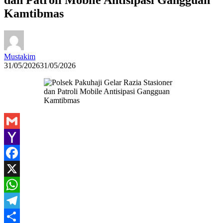
Kamtibmas
Mustakim
31/05/2026
31/05/2026
Gmail
Yahoo
Mail
Facebook
X
WhatsApp
Telegram