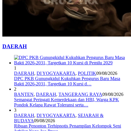
DAERAH
1
DAERAH
,
DI YOGYAKARTA
,
POLITIK
09/08/2026
DPC PKB Gunungkidul Kukuhkan Pengurus Baru Masa
Bakti 2026-2031, Targetkan 10 Kursi d…
2
BANTEN
,
DAERAH
,
TANGERANG RAYA
09/08/2026
Semangat Peringati Kemerdekaan dan HBI, Warga KPK
Pondok Kelapa Rawat Toleransi serta…
3
DAERAH
,
DI YOGYAKARTA
,
SEJARAH &
BUDAYA
09/08/2026
Ribuan Penonton Terhipnotis Penampilan Kelompok Seni