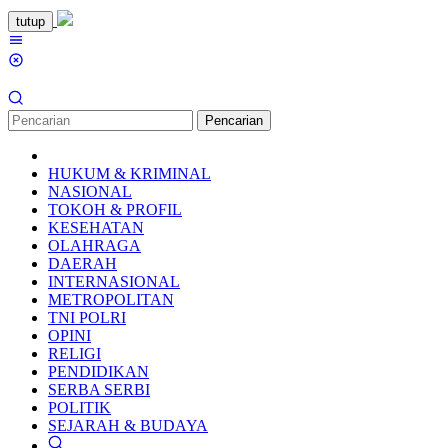
Loncat
tutup
ke
Menu
konten
Mobile
Pencarian
HUKUM & KRIMINAL
NASIONAL
TOKOH & PROFIL
KESEHATAN
OLAHRAGA
DAERAH
INTERNASIONAL
METROPOLITAN
TNI POLRI
OPINI
RELIGI
PENDIDIKAN
SERBA SERBI
POLITIK
SEJARAH & BUDAYA