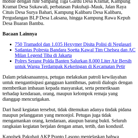
mobile dengan rute Simpang Tiga Gardu Desa Kramat, Kampung
Kramat Desa Sukawali, perbatasan Pakuhaji–Mauk, Jalan Raya
Cituis Desa Surya Bahari, Kampung Kalibaru Desa Kalibaru,
Pergudangan BLP Desa Laksana, hingga Kampung Rawa Kepuh
Desa Buaran Bambu.
Bacaan Lainnya
750 Tramadol dan 1.035 Hexymer Disita Polisi di Neglasari
Satlantas Polresta Bandara Soetta Kawal Tim Chelsea dan AC
Milan Legend Tiba di Jakarta
Polres Serang Polda Banten Salurkan 8.000 Liter Air Bersih
untuk Warga Terdampak Kekeringan di Kecamatan Petir
Dalam pelaksanaannya, petugas melakukan patroli kewilayahan
untuk mengantisipasi gangguan kamtibmas, patroli dialogis dengan
memberikan imbauan kepada masyarakat, serta pemeriksaan
terhadap kendaraan, orang, maupun kelompok remaja yang
dianggap mencurigakan.
Dari hasil kegiatan tersebut, tidak ditemukan adanya tindak pidana
maupun pelanggaran yang menonjol. Petugas juga tidak
mengamankan orang, kendaraan, ataupun barang bukti. Seluruh
rangkaian kegiatan berjalan dengan aman, tertib, dan kondusif.
Kapolsek Pakuhaji AKP Prapto Lasono menjelaskan bahwa