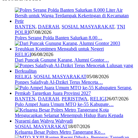
BANTEN
,
DAERAH
,
SOSIAL MASYARAKAT
,
TNI
POLRI
07/08/2026
Polres Serang Polda Banten Salurkan 8.00…
RELIGI
06/08/2026
Dari Puncak Gunung Karang, Alumni Gontor…
RELIGI
,
SOSIAL MASYARAKAT
05/08/2026
Ponpes Salafiyah Al-Dzikri Terus Menceta…
BANTEN
,
DAERAH
,
PERISTIWA
,
RELIGI
26/07/2026
Pulo Ampel Juara Umum MTQ ke-55 Kabupate…
SOSIAL MASYARAKAT
18/07/2026
Keluarga Besar Polres Metro Tangerang Ko…