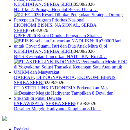
KESEHATAN
,
SERBA SERBI
05/08/2026
HUT ke-7, Primaya Hospital Bekasi Utara …
EKONOMI BISNIS
,
NASIONAL
,
SERBA
SERBI
05/08/2026
GPFE 2026 Resmi Dibuka: Pengadaan Strate…
KESEHATAN
,
SERBA SERBI
04/08/2026
BPJS Kesehatan Luncurkan NADI JKN: Rp7.0…
DAERAH
,
DI YOGYAKARTA
,
EKONOMI BISNIS
,
SERBA SERBI
02/08/2026
PT. ASTER LINK INDONESIA Perkenalkan Mes…
PARAWISATA
,
SERBA SERBI
01/08/2026
Desainer Meggie Hadiyanto Tampilkan 8 De…
Redaksi