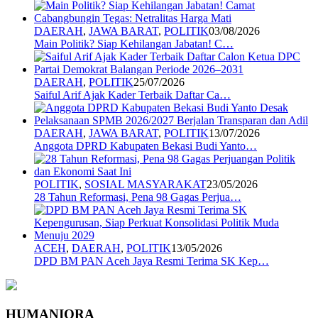
DAERAH
,
JAWA BARAT
,
POLITIK
03/08/2026
Main Politik? Siap Kehilangan Jabatan! C…
DAERAH
,
POLITIK
25/07/2026
Saiful Arif Ajak Kader Terbaik Daftar Ca…
DAERAH
,
JAWA BARAT
,
POLITIK
13/07/2026
Anggota DPRD Kabupaten Bekasi Budi Yanto…
POLITIK
,
SOSIAL MASYARAKAT
23/05/2026
28 Tahun Reformasi, Pena 98 Gagas Perjua…
ACEH
,
DAERAH
,
POLITIK
13/05/2026
DPD BM PAN Aceh Jaya Resmi Terima SK Kep…
HUMANIORA