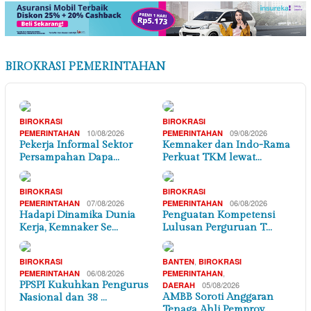
BIROKRASI PEMERINTAHAN
BIROKRASI
BIROKRASI
10/08/2026
09/08/2026
PEMERINTAHAN
PEMERINTAHAN
Pekerja Informal Sektor
Kemnaker dan Indo-Rama
Persampahan Dapa…
Perkuat TKM lewat…
BIROKRASI
BIROKRASI
07/08/2026
06/08/2026
PEMERINTAHAN
PEMERINTAHAN
Hadapi Dinamika Dunia
Penguatan Kompetensi
Kerja, Kemnaker Se…
Lulusan Perguruan T…
,
BIROKRASI
BANTEN
BIROKRASI
06/08/2026
,
PEMERINTAHAN
PEMERINTAHAN
PPSPI Kukuhkan Pengurus
05/08/2026
DAERAH
AMBB Soroti Anggaran
Nasional dan 38 …
Tenaga Ahli Pemprov…