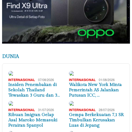
DUNIA
07/08/2026
01/08/2026
INTERNASIONAL
INTERNASIONAL
Insiden Penembakan di
Walikota New York Minta
Sekolah Thailand
Pemerintah AS Jalankan
Tewaskan 3 Guru dan 3…
Putusan ICC, …
31/07/2026
28/07/2026
INTERNASIONAL
INTERNASIONAL
Ribuan Imigran Gelap
Gempa Berkekuatan 7,1 SR
Asal Maroko Memasuki
Timbulkan Kerusakan
Perairan Spanyol
Luas di Jepang