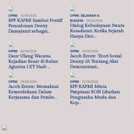
10/08/2026
,
OPINI
OPINI
SEJARAH &
BPP KAPMI Sambut Positif
09/08/2026
BUDAYA
Dialog Kebudayaan Swara
Pencalonan Destry
Kesadaran: Ketika Sejarah
Damayanti sebagai…
Hanya Dice…
06/08/2026
06/08/2026
OPINI
OPINI
Daur Ulang Wacana
Jacob Ereste :Teori Sosial
Kejadian Besar di Bulan
Denny JA Tentang Aksi
Agustus I ET Hadi …
Demonstrasi…
05/08/2026
02/08/2026
OPINI
OPINI
Jacob Ereste: Memaknai
BPP KAPMI Minta
Kemerdekaan Dalam
Pimpinan BGN Libatkan
Kerjasama dan Pembe…
Pengusaha Muda dan
Kop…