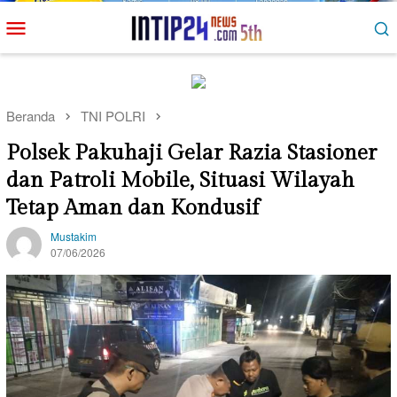
Loncat
Menu
ke
Mobile
konten
Beranda
TNI POLRI
Polsek Pakuhaji Gelar Razia Stasioner
dan Patroli Mobile, Situasi Wilayah
Tetap Aman dan Kondusif
Mustakim
07/06/2026