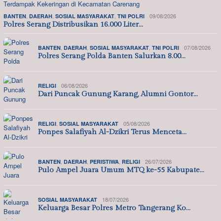
,
,
,
09/08/2026
BANTEN
DAERAH
SOSIAL MASYARAKAT
TNI POLRI
Polres Serang Distribusikan 16.000 Liter…
,
,
,
07/08/2026
BANTEN
DAERAH
SOSIAL MASYARAKAT
TNI POLRI
Polres Serang Polda Banten Salurkan 8.00…
06/08/2026
RELIGI
Dari Puncak Gunung Karang, Alumni Gontor…
,
05/08/2026
RELIGI
SOSIAL MASYARAKAT
Ponpes Salafiyah Al-Dzikri Terus Menceta…
,
,
,
26/07/2026
BANTEN
DAERAH
PERISTIWA
RELIGI
Pulo Ampel Juara Umum MTQ ke-55 Kabupate…
18/07/2026
SOSIAL MASYARAKAT
Keluarga Besar Polres Metro Tangerang Ko…