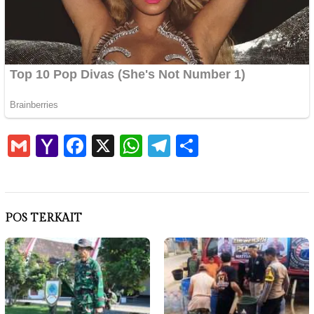
Gmail
Yahoo
Facebook
X
WhatsApp
Telegram
Share
Mail
POS TERKAIT