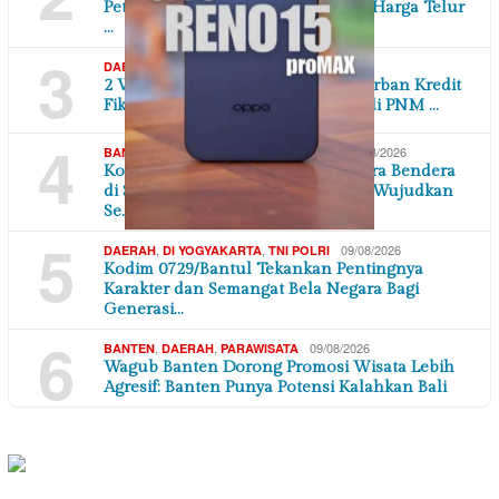
Peternak Desak Pakan Murah dan Harga Telur
…
3
,
10/08/2026
DAERAH
JAWA TENGAH
2 Warga Purworejo Merasa Jadi Korban Kredit
Fiktif, Diduga Pencairan Pinjaman di PNM …
4
,
,
10/08/2026
BANTEN
DAERAH
TANGERANG RAYA
Kompol Nurjaya, SH Pimpin Upacara Bendera
di SMK Yupentek Kota Tangerang, Wujudkan
Se…
5
,
,
09/08/2026
DAERAH
DI YOGYAKARTA
TNI POLRI
Kodim 0729/Bantul Tekankan Pentingnya
Karakter dan Semangat Bela Negara Bagi
Generasi…
6
,
,
09/08/2026
BANTEN
DAERAH
PARAWISATA
Wagub Banten Dorong Promosi Wisata Lebih
Agresif: Banten Punya Potensi Kalahkan Bali