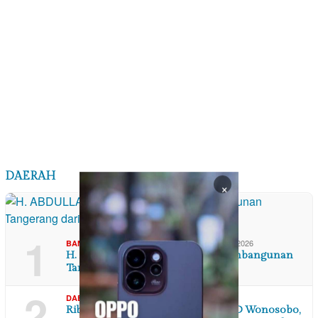
DAERAH
×
1
,
,
10/08/2026
BANTEN
DAERAH
TOKOH & PROFIL
H. ABDULLAH ASSEGAF Bapak Pembangunan
Tangerang dari Pakulonan Barat
2
,
10/08/2026
DAERAH
JAWA TENGAH
Ribuan Ekor Ayam Dibawa ke DPRD Wonosobo,