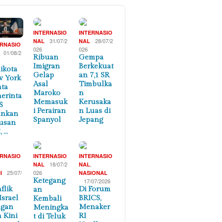
INTERNASIO
INTERNASIO
31/07/2
28/07/2
NAL
NAL
ERNASIO
026
026
01/08/2
Ribuan
Gempa
Imigran
Berkekuat
ikota
Gelap
an 7,1 SR
 York
Asal
Timbulka
ta
Maroko
n
erinta
Memasuk
Kerusaka
S
i Perairan
n Luas di
ankan
Spanyol
Jepang
usan
, …
ERNASIO
INTERNASIO
INTERNASIO
,
18/07/2
,
NAL
NAL
25/07/
026
I
NASIONAL
Ketegang
17/07/2026
flik
Di Forum
an
Israel
BRICS,
Kembali
ngan
Menaker
Meningka
n Kini
RI
t di Teluk