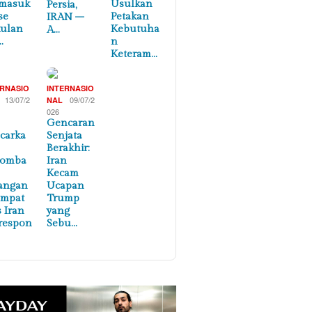
masuk
Usulkan
Persia,
se
Petakan
IRAN –
ulan
Kebutuha
A…
…
n
Keteram…
ERNASIO
INTERNASIO
13/07/2
09/07/2
NAL
026
Gencaran
carka
Senjata
Berakhir:
lomba
Iran
Kecam
angan
Ucapan
empat
Trump
s Iran
yang
respon
Sebu…