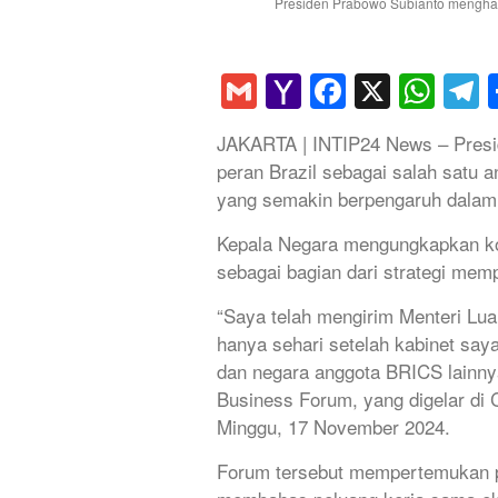
Presiden Prabowo Subianto menghadi
Gmail
Yahoo
Faceboo
X
Wha
T
Mail
JAKARTA | INTIP24 News – Pres
peran Brazil sebagai salah satu 
yang semakin berpengaruh dalam 
Kepala Negara mengungkapkan ko
sebagai bagian dari strategi mem
“Saya telah mengirim Menteri Lu
hanya sehari setelah kabinet saya
dan negara anggota BRICS lainnya
Business Forum, yang digelar di 
Minggu, 17 November 2024.
Forum tersebut mempertemukan pa