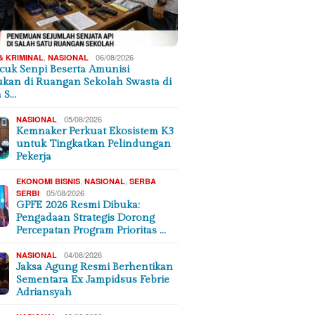
,
06/08/2026
& KRIMINAL
NASIONAL
cuk Senpi Beserta Amunisi
kan di Ruangan Sekolah Swasta di
a S…
05/08/2026
NASIONAL
Kemnaker Perkuat Ekosistem K3
untuk Tingkatkan Pelindungan
Pekerja
,
,
EKONOMI BISNIS
NASIONAL
SERBA
05/08/2026
SERBI
GPFE 2026 Resmi Dibuka:
Pengadaan Strategis Dorong
Percepatan Program Prioritas …
04/08/2026
NASIONAL
Jaksa Agung Resmi Berhentikan
Sementara Ex Jampidsus Febrie
Adriansyah