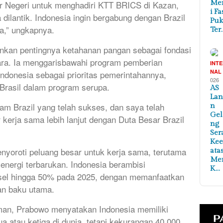
Me
ar Negeri untuk menghadiri KTT BRICS di Kazan,
i Fa
 dilantik. Indonesia ingin bergabung dengan Brazil
Puk
a,” ungkapnya.
Ter
ankan pentingnya ketahanan pangan sebagai fondasi
a. Ia menggarisbawahi program pemberian
INT
NAL
ndonesia sebagai prioritas pemerintahannya,
026
Brasil dalam program serupa.
AS
Lan
gram Brazil yang telah sukses, dan saya telah
n
Ge
kerja sama lebih lanjut dengan Duta Besar Brazil
ng
Ser
Ke
nyoroti peluang besar untuk kerja sama, terutama
ata
Me
nergi terbarukan. Indonesia berambisi
K…
sel hingga 50% pada 2025, dengan memanfaatkan
an baku utama.
iman, Prabowo menyatakan Indonesia memiliki
a atau ketiga di dunia, tetapi kekurangan 40.000