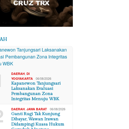
RAH
1
,
DAERAH
DI
06/08/2026
YOGYAKARTA
Kapanewon Tanjungsari
Laksanakan Evaluasi
Pembangunan Zona
Integritas Menuju WBK
2
,
06/08/2026
DAERAH
JAWA BARAT
Ganti Rugi Tak Kunjung
Dibayar, Wawan Irawan
Didampingi Kuasa Hukum