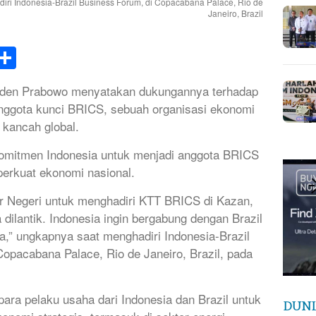
ri Indonesia-Brazil Business Forum, di Copacabana Palace, Rio de
Janeiro, Brazil
k
tsApp
elegram
Share
iden Prabowo menyatakan dukungannya terhadap
anggota kunci BRICS, sebuah organisasi ekonomi
kancah global.
mitmen Indonesia untuk menjadi anggota BRICS
perkuat ekonomi nasional.
ar Negeri untuk menghadiri KTT BRICS di Kazan,
 dilantik. Indonesia ingin bergabung dengan Brazil
,” ungkapnya saat menghadiri Indonesia-Brazil
Copacabana Palace, Rio de Janeiro, Brazil, pada
ra pelaku usaha dari Indonesia dan Brazil untuk
DUNI