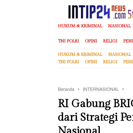
Loncat
ke
konten
HUKUM & KRIMINAL
NASIONAL
TNI POLRI
OPINI
RELIGI
PEN
HUKUM & KRIMINAL
NASIONAL
TNI POLRI
OPINI
RELIGI
PEN
Beranda
INTERNASIONAL
RI Gabung BRIC
dari Strategi P
Nasional