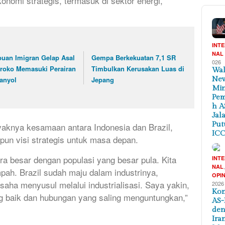
omi strategis, termasuk di sektor energi,
INT
NAL
buan Imigran Gelap Asal
Gempa Berkekuatan 7,1 SR
026
roko Memasuki Perairan
Timbulkan Kerusakan Luas di
Wal
anyol
Jepang
New
Min
Pem
h A
Jal
Put
aknya kesamaan antara Indonesia dan Brazil,
ICC
un visi strategis untuk masa depan.
ra besar dengan populasi yang besar pula. Kita
INT
NAL
ah. Brazil sudah maju dalam industrinya,
OPIN
aha menyusul melalui industrialisasi. Saya yakin,
2026
Kon
ng baik dan hubungan yang saling menguntungkan,”
AS-
de
Ira