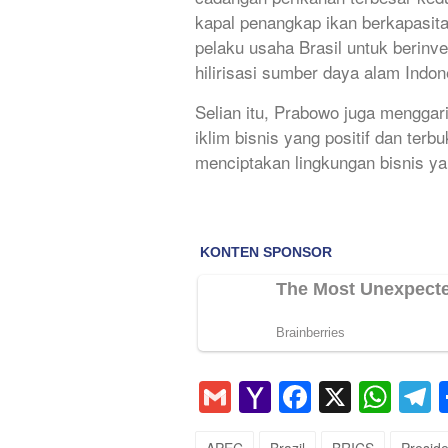
kapal penangkap ikan berkapasi
pelaku usaha Brasil untuk berinve
hilirisasi sumber daya alam Indon
Selian itu, Prabowo juga mengga
iklim bisnis yang positif dan terb
menciptakan lingkungan bisnis yan
Gmail
Yahoo
Faceboo
X
Wha
T
Mail
APEC
Brazil
BRICS
Presid