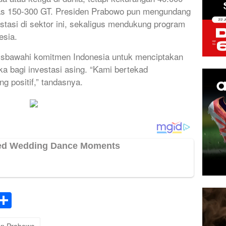
tas 150-300 GT. Presiden Prabowo pun mengundang
stasi di sektor ini, sekaligus mendukung program
esia.
risbawahi komitmen Indonesia untuk menciptakan
uka bagi investasi asing. “Kami bertekad
g positif,” tandasnya.
k
tsApp
elegram
Share
en Prabowo