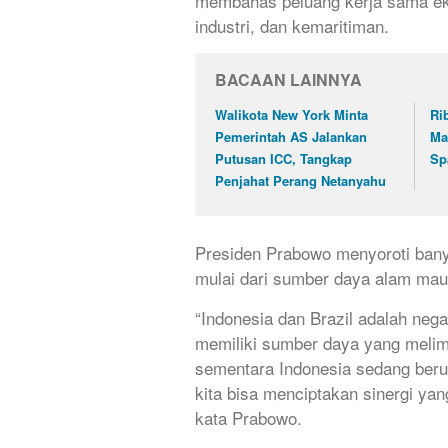
membahas peluang kerja sama ekon
industri, dan kemaritiman.
BACAAN LAINNYA
Walikota New York Minta
Ri
Pemerintah AS Jalankan
Ma
Putusan ICC, Tangkap
Sp
Penjahat Perang Netanyahu
Presiden Prabowo menyoroti bany
mulai dari sumber daya alam maup
“Indonesia dan Brazil adalah nega
memiliki sumber daya yang melimp
sementara Indonesia sedang berus
kita bisa menciptakan sinergi ya
kata Prabowo.