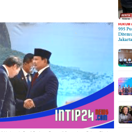
HUKUM 
995 Pu
Ditemu
Jakart