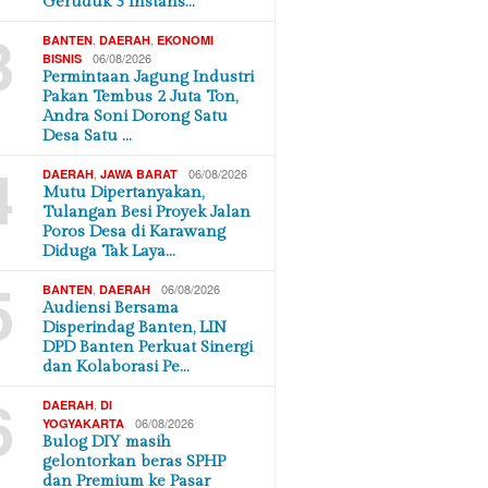
Geruduk 3 Instans…
3
,
,
BANTEN
DAERAH
EKONOMI
06/08/2026
BISNIS
Permintaan Jagung Industri
Pakan Tembus 2 Juta Ton,
Andra Soni Dorong Satu
Desa Satu …
4
,
06/08/2026
DAERAH
JAWA BARAT
Mutu Dipertanyakan,
Tulangan Besi Proyek Jalan
Poros Desa di Karawang
Diduga Tak Laya…
5
,
06/08/2026
BANTEN
DAERAH
Audiensi Bersama
Disperindag Banten, LIN
DPD Banten Perkuat Sinergi
dan Kolaborasi Pe…
6
,
DAERAH
DI
06/08/2026
YOGYAKARTA
Bulog DIY masih
gelontorkan beras SPHP
dan Premium ke Pasar