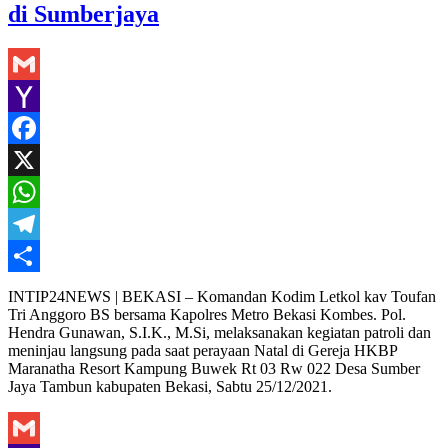
di Sumberjaya
Gmail
Yahoo
Mail
Facebook
X
WhatsApp
Telegram
Share
INTIP24NEWS | BEKASI – Komandan Kodim Letkol kav Toufan
Tri Anggoro BS bersama Kapolres Metro Bekasi Kombes. Pol.
Hendra Gunawan, S.I.K., M.Si, melaksanakan kegiatan patroli dan
meninjau langsung pada saat perayaan Natal di Gereja HKBP
Maranatha Resort Kampung Buwek Rt 03 Rw 022 Desa Sumber
Jaya Tambun kabupaten Bekasi, Sabtu 25/12/2021.