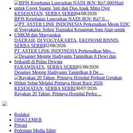
KESEHATAN
,
SERBA SERBI
04/08/2026
BPJS Kesehatan Luncurkan NADI JKN: Rp7.0…
DAERAH
,
DI YOGYAKARTA
,
EKONOMI BISNIS
,
SERBA SERBI
02/08/2026
PT. ASTER LINK INDONESIA Perkenalkan Mes…
PARAWISATA
,
SERBA SERBI
01/08/2026
Desainer Meggie Hadiyanto Tampilkan 8 De…
KESEHATAN
,
SERBA SERBI
30/07/2026
Rayakan 20 Tahun, Primaya Hospital Perku…
Redaksi
DISKLEMER
Privasi
Pedoman Media Siber