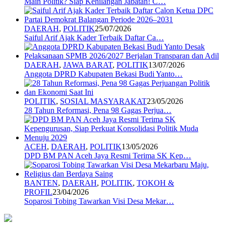
Main Politik? Siap Kehilangan Jabatan! C…
DAERAH
,
POLITIK
25/07/2026
Saiful Arif Ajak Kader Terbaik Daftar Ca…
DAERAH
,
JAWA BARAT
,
POLITIK
13/07/2026
Anggota DPRD Kabupaten Bekasi Budi Yanto…
POLITIK
,
SOSIAL MASYARAKAT
23/05/2026
28 Tahun Reformasi, Pena 98 Gagas Perjua…
ACEH
,
DAERAH
,
POLITIK
13/05/2026
DPD BM PAN Aceh Jaya Resmi Terima SK Kep…
BANTEN
,
DAERAH
,
POLITIK
,
TOKOH &
PROFIL
23/04/2026
Soparosi Tobing Tawarkan Visi Desa Mekar…