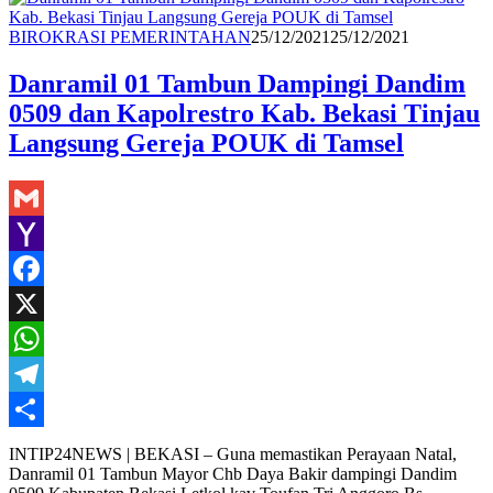
Share
Redaksi
BIROKRASI PEMERINTAHAN
25/12/2021
25/12/2021
Danramil 01 Tambun Dampingi Dandim
0509 dan Kapolrestro Kab. Bekasi Tinjau
Langsung Gereja POUK di Tamsel
Gmail
Yahoo
Mail
Facebook
X
WhatsApp
Telegram
Share
INTIP24NEWS | BEKASI – Guna memastikan Perayaan Natal,
Danramil 01 Tambun Mayor Chb Daya Bakir dampingi Dandim