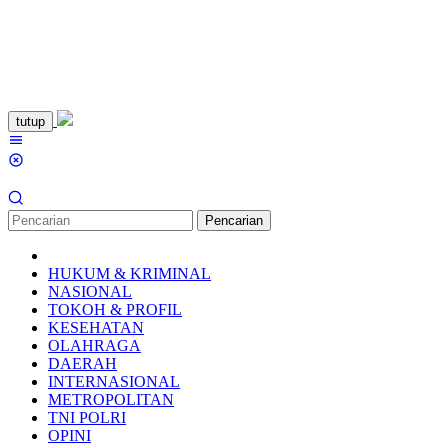
Loncat
tutup
ke
Menu
konten
Mobile
Pencarian
HUKUM & KRIMINAL
NASIONAL
TOKOH & PROFIL
KESEHATAN
OLAHRAGA
DAERAH
INTERNASIONAL
METROPOLITAN
TNI POLRI
OPINI