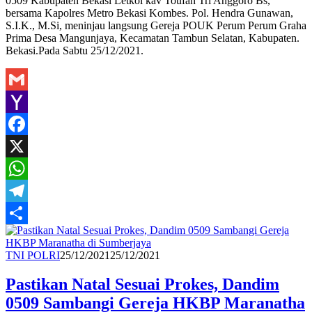
0509 Kabupaten Bekasi Letkol kav Toufan Tri Anggoro Bs,
bersama Kapolres Metro Bekasi Kombes. Pol. Hendra Gunawan,
S.I.K., M.Si, meninjau langsung Gereja POUK Perum Perum Graha
Prima Desa Mangunjaya, Kecamatan Tambun Selatan, Kabupaten.
Bekasi.Pada Sabtu 25/12/2021.
Gmail
Yahoo
Mail
Facebook
X
WhatsApp
Telegram
Share
Redaksi
TNI POLRI
25/12/2021
25/12/2021
Pastikan Natal Sesuai Prokes, Dandim
0509 Sambangi Gereja HKBP Maranatha