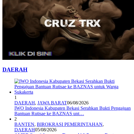
DAERAH
1
DAERAH
,
JAWA BARAT
06/08/2026
IWO Indonesia Kabupaten Bekasi Serahkan Bukti Pengajuan
Bantuan Rutisae ke BAZNAS unt…
2
BANTEN
,
BIROKRASI PEMERINTAHAN
,
DAERAH
05/08/2026