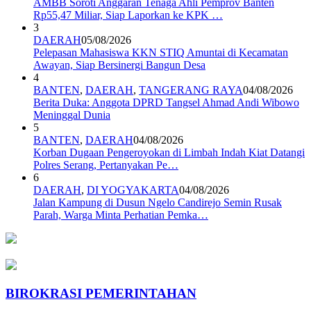
AMBB Soroti Anggaran Tenaga Ahli Pemprov Banten
Rp55,47 Miliar, Siap Laporkan ke KPK …
3
DAERAH
05/08/2026
Pelepasan Mahasiswa KKN STIQ Amuntai di Kecamatan
Awayan, Siap Bersinergi Bangun Desa
4
BANTEN
,
DAERAH
,
TANGERANG RAYA
04/08/2026
Berita Duka: Anggota DPRD Tangsel Ahmad Andi Wibowo
Meninggal Dunia
5
BANTEN
,
DAERAH
04/08/2026
Korban Dugaan Pengeroyokan di Limbah Indah Kiat Datangi
Polres Serang, Pertanyakan Pe…
6
DAERAH
,
DI YOGYAKARTA
04/08/2026
Jalan Kampung di Dusun Ngelo Candirejo Semin Rusak
Parah, Warga Minta Perhatian Pemka…
BIROKRASI PEMERINTAHAN