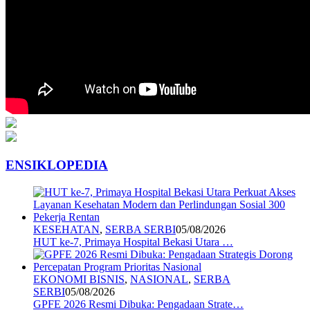
ENSIKLOPEDIA
KESEHATAN
,
SERBA SERBI
05/08/2026
HUT ke-7, Primaya Hospital Bekasi Utara …
EKONOMI BISNIS
,
NASIONAL
,
SERBA
SERBI
05/08/2026
GPFE 2026 Resmi Dibuka: Pengadaan Strate…