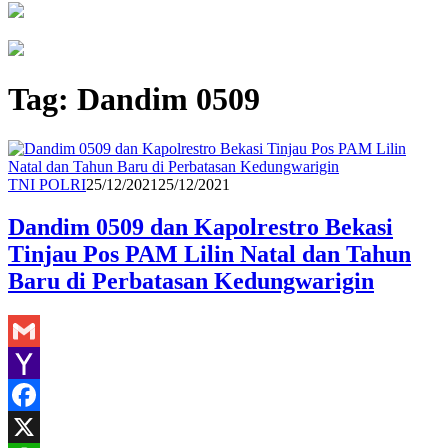
Tag:
Dandim 0509
Redaksi
TNI POLRI
25/12/2021
25/12/2021
Dandim 0509 dan Kapolrestro Bekasi
Tinjau Pos PAM Lilin Natal dan Tahun
Baru di Perbatasan Kedungwarigin
Gmail
Yahoo
Mail
Facebook