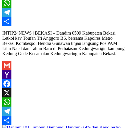
X
WhatsApp
Telegram
Share
INTIP24NEWS | BEKASI – Dandim 0509 Kabupaten Bekasi
Letkol kav Toufan Tri Anggoro BS, bersama Kapolres Metro
Bekasi Kombespol Hendra Gunawan tinjau langsung Pos PAM
Lilin Natal dan Tahun Baru di Perbatasan Kedungwarigin kampung
Kedung Gede Kecamatan Kedungwaringin Kabupaten Bekasi.
Gmail
Yahoo
Mail
Facebook
X
WhatsApp
Telegram