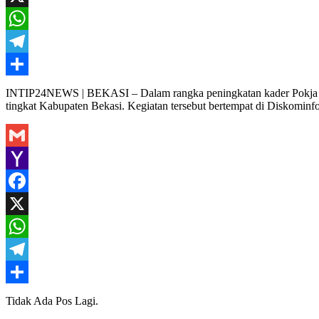
X
WhatsApp
Telegram
Share
INTIP24NEWS | BEKASI – Dalam rangka peningkatan kader Pokja 3
tingkat Kabupaten Bekasi. Kegiatan tersebut bertempat di Diskominf
Gmail
Yahoo
Mail
Facebook
X
WhatsApp
Telegram
Share
Tidak Ada Pos Lagi.