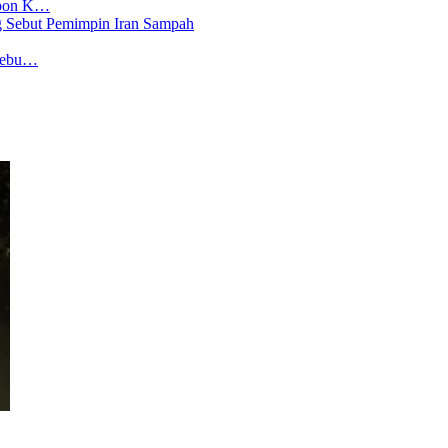
spon K…
 Sebu…