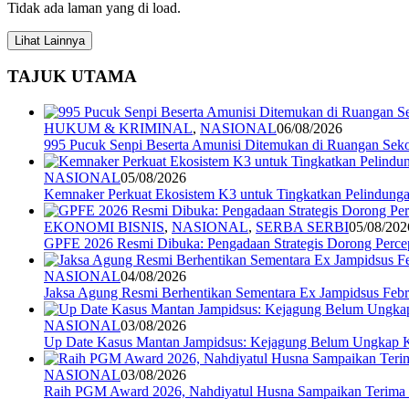
Tidak ada laman yang di load.
Lihat Lainnya
TAJUK UTAMA
HUKUM & KRIMINAL
,
NASIONAL
06/08/2026
995 Pucuk Senpi Beserta Amunisi Ditemukan di Ruangan Seko
NASIONAL
05/08/2026
Kemnaker Perkuat Ekosistem K3 untuk Tingkatkan Pelindunga
EKONOMI BISNIS
,
NASIONAL
,
SERBA SERBI
05/08/202
GPFE 2026 Resmi Dibuka: Pengadaan Strategis Dorong Percep
NASIONAL
04/08/2026
Jaksa Agung Resmi Berhentikan Sementara Ex Jampidsus Febr
NASIONAL
03/08/2026
Up Date Kasus Mantan Jampidsus: Kejagung Belum Ungkap 
NASIONAL
03/08/2026
Raih PGM Award 2026, Nahdiyatul Husna Sampaikan Terim