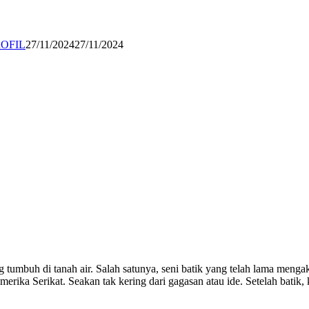
Redaksi
OFIL
27/11/2024
27/11/2024
umbuh di tanah air. Salah satunya, seni batik yang telah lama mengaka
merika Serikat. Seakan tak kering dari gagasan atau ide. Setelah batik