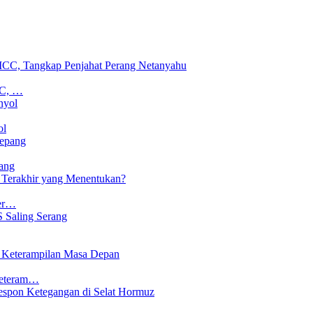
CC, …
ol
ang
Ter…
Keteram…