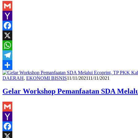
Gmail
Yahoo
Mail
Facebook
X
WhatsApp
Telegram
Share
Redaksi
DAERAH
,
EKONOMI BISNIS
11/11/2021
11/11/2021
Gelar Workshop Pemanfaatan SDA Melalui
Gmail
Yahoo
Mail
Facebook