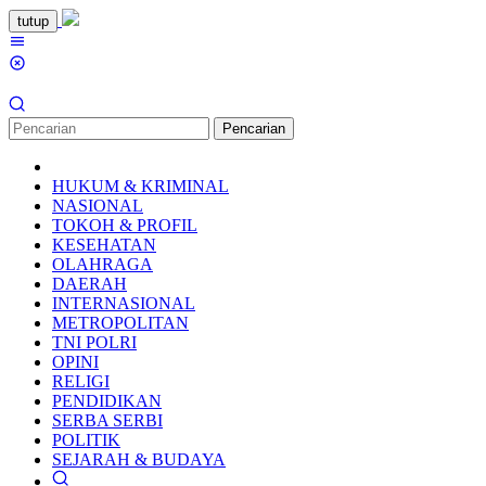
Loncat
tutup
ke
Menu
konten
Mobile
Pencarian
HUKUM & KRIMINAL
NASIONAL
TOKOH & PROFIL
KESEHATAN
OLAHRAGA
DAERAH
INTERNASIONAL
METROPOLITAN
TNI POLRI
OPINI
RELIGI
PENDIDIKAN
SERBA SERBI
POLITIK
SEJARAH & BUDAYA