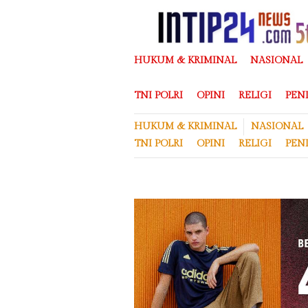
Loncat
ke
konten
HUKUM & KRIMINAL
NASIONAL
TNI POLRI
OPINI
RELIGI
PEN
HUKUM & KRIMINAL
NASIONAL
TNI POLRI
OPINI
RELIGI
PEN