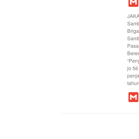
JAKA
Samb
Briga
Samb
Pasa
Bere
“Peny
jo 5
penj
tahun