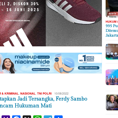
HUKUM 
995 Pu
Ditemu
Jakart
Redaksi
,
,
10/08/2022
 & KRIMINAL
NASIONAL
TNI POLRI
etapkan Jadi Tersangka, Ferdy Sambo
ancam Hukuman Mati