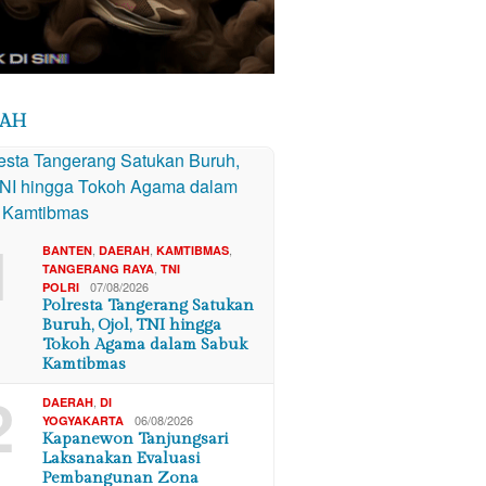
RAH
1
,
,
,
BANTEN
DAERAH
KAMTIBMAS
,
TANGERANG RAYA
TNI
07/08/2026
POLRI
Polresta Tangerang Satukan
Buruh, Ojol, TNI hingga
Tokoh Agama dalam Sabuk
Kamtibmas
2
,
DAERAH
DI
06/08/2026
YOGYAKARTA
Kapanewon Tanjungsari
Laksanakan Evaluasi
Pembangunan Zona