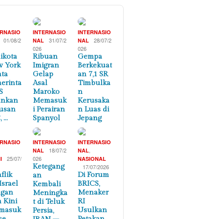
ERNASIO
INTERNASIO
INTERNASIO
01/08/2
31/07/2
28/07/2
NAL
NAL
026
026
ikota
Ribuan
Gempa
 York
Imigran
Berkekuat
ta
Gelap
an 7,1 SR
erinta
Asal
Timbulka
S
Maroko
n
ankan
Memasuk
Kerusaka
usan
i Perairan
n Luas di
, …
Spanyol
Jepang
ERNASIO
INTERNASIO
INTERNASIO
,
18/07/2
,
NAL
NAL
25/07/
026
I
NASIONAL
Ketegang
17/07/2026
flik
Di Forum
an
Israel
BRICS,
Kembali
ngan
Menaker
Meningka
n Kini
RI
t di Teluk
masuk
Usulkan
Persia,
se
Petakan