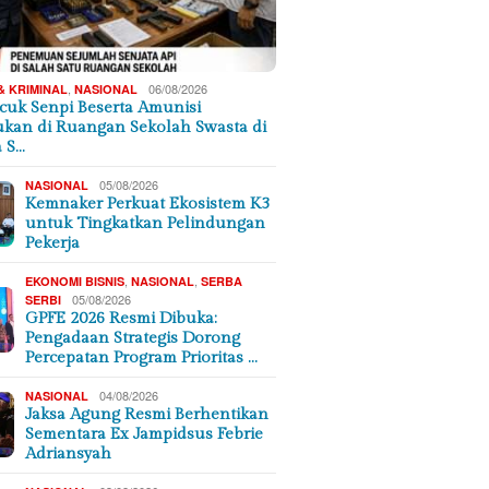
,
06/08/2026
& KRIMINAL
NASIONAL
cuk Senpi Beserta Amunisi
kan di Ruangan Sekolah Swasta di
a S…
05/08/2026
NASIONAL
Kemnaker Perkuat Ekosistem K3
untuk Tingkatkan Pelindungan
Pekerja
,
,
EKONOMI BISNIS
NASIONAL
SERBA
05/08/2026
SERBI
GPFE 2026 Resmi Dibuka:
Pengadaan Strategis Dorong
Percepatan Program Prioritas …
04/08/2026
NASIONAL
Jaksa Agung Resmi Berhentikan
Sementara Ex Jampidsus Febrie
Adriansyah