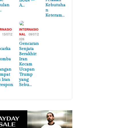
IRAN –
ulan
Kebutuha
A…
…
n
Keteram…
ERNASIO
INTERNASIO
13/07/2
09/07/2
NAL
026
Gencaran
carka
Senjata
Berakhir:
lomba
Iran
Kecam
angan
Ucapan
empat
Trump
s Iran
yang
respon
Sebu…