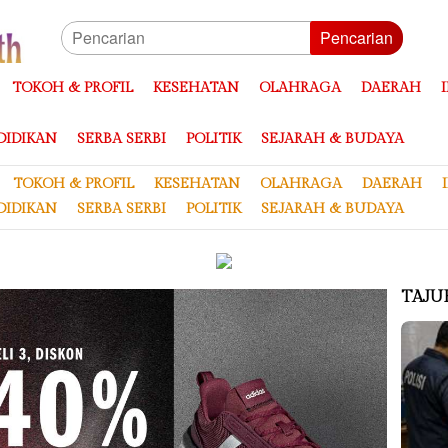
Pencarian
TOKOH & PROFIL
KESEHATAN
OLAHRAGA
DAERAH
DIDIKAN
SERBA SERBI
POLITIK
SEJARAH & BUDAYA
TOKOH & PROFIL
KESEHATAN
OLAHRAGA
DAERAH
DIDIKAN
SERBA SERBI
POLITIK
SEJARAH & BUDAYA
TAJU