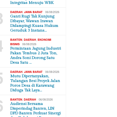
Integritas Menuju WBK
3
,
06/08/2026
DAERAH
JAWA BARAT
Ganti Rugi Tak Kunjung
Dibayar, Wawan Irawan
Didampingi Kuasa Hukum
Geruduk 3 Instans…
4
,
,
BANTEN
DAERAH
EKONOMI
06/08/2026
BISNIS
Permintaan Jagung Industri
Pakan Tembus 2 Juta Ton,
Andra Soni Dorong Satu
Desa Satu …
5
,
06/08/2026
DAERAH
JAWA BARAT
Mutu Dipertanyakan,
Tulangan Besi Proyek Jalan
Poros Desa di Karawang
Diduga Tak Laya…
6
,
06/08/2026
BANTEN
DAERAH
Audiensi Bersama
Disperindag Banten, LIN
DPD Banten Perkuat Sinergi