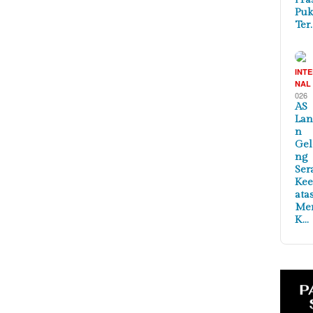
Puk
Ter
INT
NAL
026
AS
Lan
n
Ge
ng
Ser
Ke
ata
Me
K…