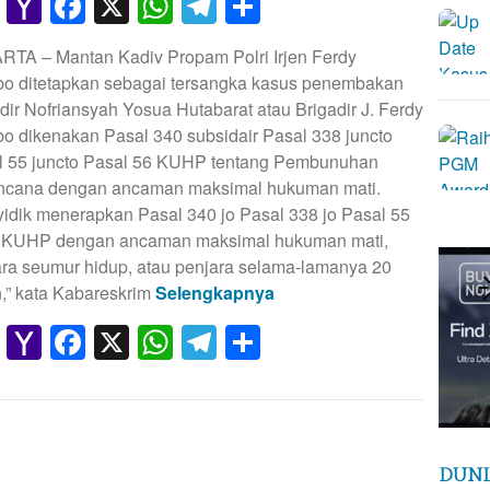
Gmail
Yahoo
Facebook
X
WhatsApp
Telegram
Share
Mail
RTA – Mantan Kadiv Propam Polri Irjen Ferdy
o ditetapkan sebagai tersangka kasus penembakan
dir Nofriansyah Yosua Hutabarat atau Brigadir J. Ferdy
o dikenakan Pasal 340 subsidair Pasal 338 juncto
l 55 juncto Pasal 56 KUHP tentang Pembunuhan
ncana dengan ancaman maksimal hukuman mati.
idik menerapkan Pasal 340 jo Pasal 338 jo Pasal 55
6 KUHP dengan ancaman maksimal hukuman mati,
ara seumur hidup, atau penjara selama-lamanya 20
,” kata Kabareskrim
Selengkapnya
Gmail
Yahoo
Facebook
X
WhatsApp
Telegram
Share
Mail
DUNI