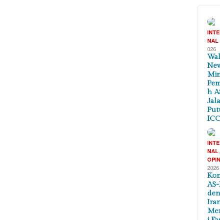
INT
NAL
026
Wal
New
Min
Pem
h A
Jal
Put
ICC
INT
NAL
OPIN
2026
Kon
AS-
de
Ira
Me
i Fa