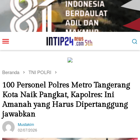
Loncat
Menu
ke
Mobile
konten
Beranda
TNI POLRI
100 Personel Polres Metro Tangerang
Kota Naik Pangkat, Kapolres: Ini
Amanah yang Harus Dipertanggung
jawabkan
Mustakim
02/07/2026