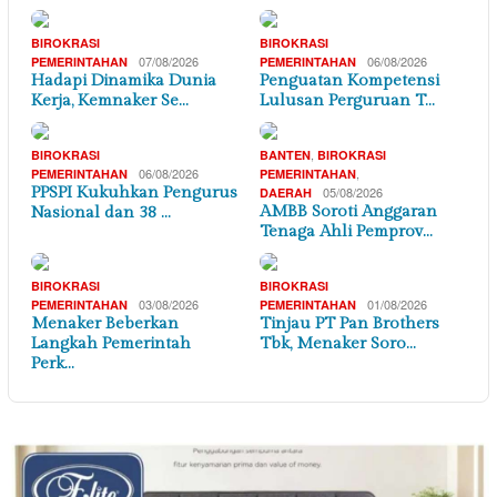
BIROKRASI
BIROKRASI
07/08/2026
06/08/2026
PEMERINTAHAN
PEMERINTAHAN
Hadapi Dinamika Dunia
Penguatan Kompetensi
Kerja, Kemnaker Se…
Lulusan Perguruan T…
,
BIROKRASI
BANTEN
BIROKRASI
06/08/2026
,
PEMERINTAHAN
PEMERINTAHAN
PPSPI Kukuhkan Pengurus
05/08/2026
DAERAH
AMBB Soroti Anggaran
Nasional dan 38 …
Tenaga Ahli Pemprov…
BIROKRASI
BIROKRASI
03/08/2026
01/08/2026
PEMERINTAHAN
PEMERINTAHAN
Menaker Beberkan
Tinjau PT Pan Brothers
Langkah Pemerintah
Tbk, Menaker Soro…
Perk…