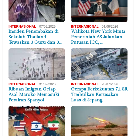
07/08/2026
01/08/2026
INTERNASIONAL
INTERNASIONAL
Insiden Penembakan di
Walikota New York Minta
Sekolah Thailand
Pemerintah AS Jalankan
Tewaskan 3 Guru dan 3…
Putusan ICC, …
31/07/2026
28/07/2026
INTERNASIONAL
INTERNASIONAL
Ribuan Imigran Gelap
Gempa Berkekuatan 7,1 SR
Asal Maroko Memasuki
Timbulkan Kerusakan
Perairan Spanyol
Luas di Jepang