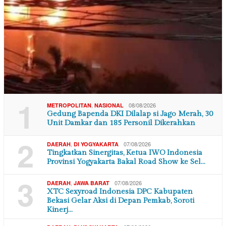
1
,
08/08/2026
METROPOLITAN
NASIONAL
Gedung Bapenda DKI Dilalap si Jago Merah, 30
Unit Damkar dan 185 Personil Dikerahkan
2
,
07/08/2026
DAERAH
DI YOGYAKARTA
Tingkatkan Sinergitas, Ketua IWO Indonesia
Provinsi Yogyakarta Bakal Road Show ke Sel…
3
,
07/08/2026
DAERAH
JAWA BARAT
XTC Sexyroad Indonesia DPC Kabupaten
Bekasi Gelar Aksi di Depan Pemkab, Soroti
Kinerj…