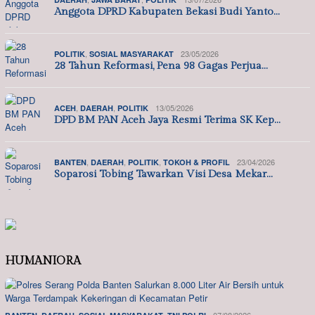
Anggota DPRD Kabupaten Bekasi Budi Yanto…
,
23/05/2026
POLITIK
SOSIAL MASYARAKAT
28 Tahun Reformasi, Pena 98 Gagas Perjua…
,
,
13/05/2026
ACEH
DAERAH
POLITIK
DPD BM PAN Aceh Jaya Resmi Terima SK Kep…
,
,
,
23/04/2026
BANTEN
DAERAH
POLITIK
TOKOH & PROFIL
Soparosi Tobing Tawarkan Visi Desa Mekar…
HUMANIORA
,
,
,
07/08/2026