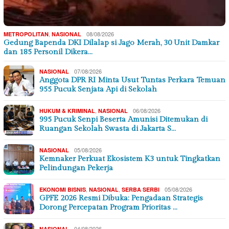
,
08/08/2026
METROPOLITAN
NASIONAL
Gedung Bapenda DKI Dilalap si Jago Merah, 30 Unit Damkar
dan 185 Personil Dikera…
07/08/2026
NASIONAL
Anggota DPR RI Minta Usut Tuntas Perkara Temuan
955 Pucuk Senjata Api di Sekolah
,
06/08/2026
HUKUM & KRIMINAL
NASIONAL
995 Pucuk Senpi Beserta Amunisi Ditemukan di
Ruangan Sekolah Swasta di Jakarta S…
05/08/2026
NASIONAL
Kemnaker Perkuat Ekosistem K3 untuk Tingkatkan
Pelindungan Pekerja
,
,
05/08/2026
EKONOMI BISNIS
NASIONAL
SERBA SERBI
GPFE 2026 Resmi Dibuka: Pengadaan Strategis
Dorong Percepatan Program Prioritas …
04/08/2026
NASIONAL