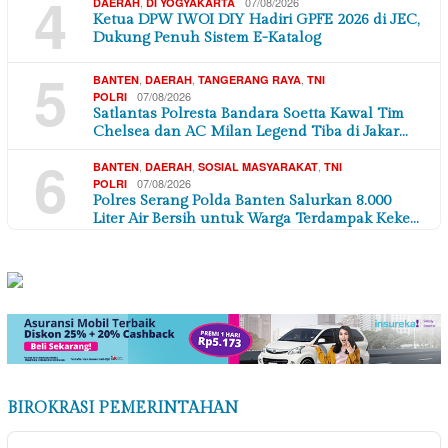
4
,
07/08/2026
DAERAH
DI YOGYAKARTA
Ketua DPW IWOI DIY Hadiri GPFE 2026 di JEC,
Dukung Penuh Sistem E-Katalog
5
,
,
,
BANTEN
DAERAH
TANGERANG RAYA
TNI
07/08/2026
POLRI
Satlantas Polresta Bandara Soetta Kawal Tim
Chelsea dan AC Milan Legend Tiba di Jakar…
6
,
,
,
BANTEN
DAERAH
SOSIAL MASYARAKAT
TNI
07/08/2026
POLRI
Polres Serang Polda Banten Salurkan 8.000
Liter Air Bersih untuk Warga Terdampak Keke…
BIROKRASI PEMERINTAHAN