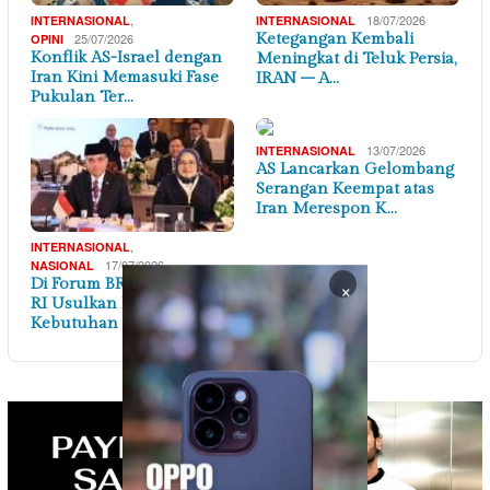
,
18/07/2026
INTERNASIONAL
INTERNASIONAL
25/07/2026
Ketegangan Kembali
OPINI
Konflik AS-Israel dengan
Meningkat di Teluk Persia,
Iran Kini Memasuki Fase
IRAN – A…
Pukulan Ter…
13/07/2026
INTERNASIONAL
AS Lancarkan Gelombang
Serangan Keempat atas
Iran Merespon K…
,
INTERNASIONAL
17/07/2026
NASIONAL
×
Di Forum BRICS, Menaker
RI Usulkan Petakan
Kebutuhan Keteram…