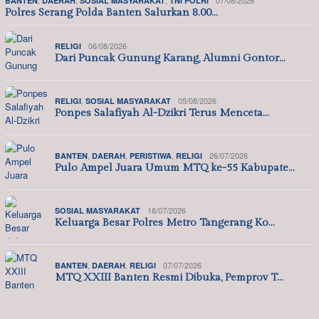
BANTEN
DAERAH
SOSIAL MASYARAKAT
TNI POLRI
Polres Serang Polda Banten Salurkan 8.00…
06/08/2026
RELIGI
Dari Puncak Gunung Karang, Alumni Gontor…
,
05/08/2026
RELIGI
SOSIAL MASYARAKAT
Ponpes Salafiyah Al-Dzikri Terus Menceta…
,
,
,
26/07/2026
BANTEN
DAERAH
PERISTIWA
RELIGI
Pulo Ampel Juara Umum MTQ ke-55 Kabupate…
18/07/2026
SOSIAL MASYARAKAT
Keluarga Besar Polres Metro Tangerang Ko…
,
,
07/07/2026
BANTEN
DAERAH
RELIGI
MTQ XXIII Banten Resmi Dibuka, Pemprov T…