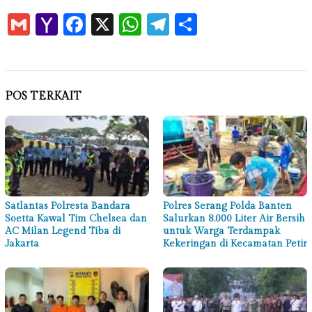
Gmail
Yahoo
Facebook
X
WhatsApp
Telegram
Share
Mail
POS TERKAIT
Satlantas Polresta Bandara
Polres Serang Polda Banten
Soetta Kawal Tim Chelsea dan
Salurkan 8.000 Liter Air Bersih
AC Milan Legend Tiba di
untuk Warga Terdampak
Jakarta
Kekeringan di Kecamatan Petir