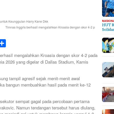
NASION
HUT R
Timnas Inggris berhasil mengalahkan Kroasia dengan skor 4-2 p
Solida
k
tsApp
elegram
Share
erhasil mengalahkan Kroasia dengan skor 4-2 pada
ia 2026 yang digelar di Dallas Stadium, Kamis
gsung tampil agresif sejak menit-menit awal
eka bangun membuahkan hasil pada menit ke-12
ksekutor sempat gagal pada percobaan pertama
vakovic. Namun tendangan tersebut harus diulang,
 menjadi gol untuk membawa Inggris unggul 1-0.