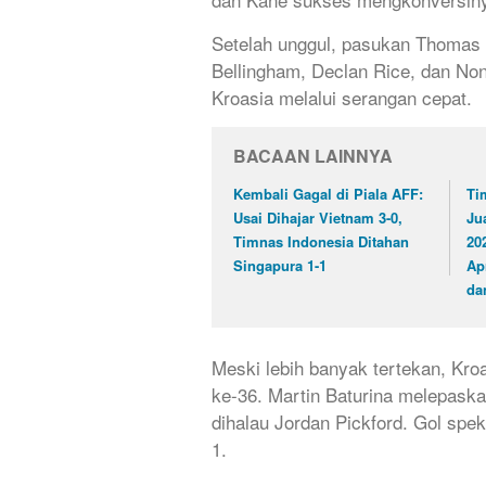
Setelah unggul, pasukan Thomas 
Bellingham, Declan Rice, dan No
Kroasia melalui serangan cepat.
BACAAN LAINNYA
Kembali Gagal di Piala AFF:
Ti
Usai Dihajar Vietnam 3-0,
Ju
Timnas Indonesia Ditahan
20
Singapura 1-1
Ap
da
Meski lebih banyak tertekan, K
ke-36. Martin Baturina melepaska
dihalau Jordan Pickford. Gol spe
1.