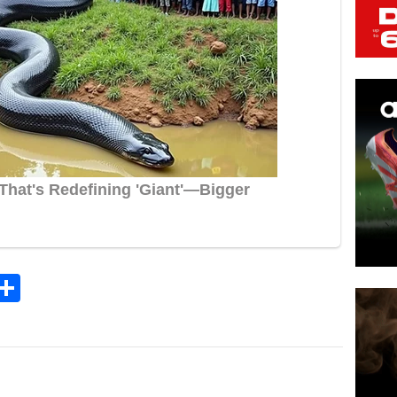
k
tsApp
elegram
Share