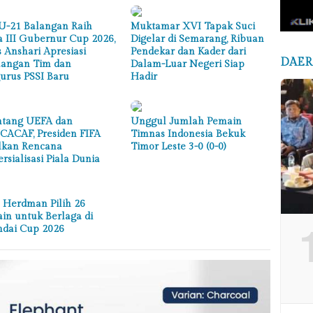
U-21 Balangan Raih
Muktamar XVI Tapak Suci
a III Gubernur Cup 2026,
Digelar di Semarang, Ribuan
s Anshari Apresiasi
Pendekar dan Kader dari
DAE
uangan Tim dan
Dalam-Luar Negeri Siap
urus PSSI Baru
Hadir
ntang UEFA dan
Unggul Jumlah Pemain
ACAF, Presiden FIFA
Timnas Indonesia Bekuk
lkan Rencana
Timor Leste 3-0 (0-0)
rsialisasi Piala Dunia
 Herdman Pilih 26
in untuk Berlaga di
dai Cup 2026