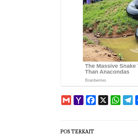
Gmail
Yahoo
Faceboo
X
Wha
T
Mail
POS TERKAIT