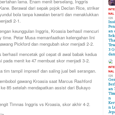
bertahan lama. Enam menit berselang, Inggris
ane. Berawal dari sepak pojok Declan Rice, striker
INT
yundul bola tanpa kawalan berarti dan menaklukkan
NAL
026
enjadi 2-1.
Ins
Pe
engan keunggulan Inggris, Kroasia berhasil mencuri
an 
Sek
y time. Petar Musa memanfaatkan kelengahan lini
Tha
 gawang Pickford dan mengubah skor menjadi 2-2.
Te
3 G
 berhasil mencetak gol cepat di awal babak kedua
dan
si pada menit ke 47 membuat skor menjadi 3-2.
INT
 tim tampil impresif dan saling jual beli serangan.
NAL
026
Ge
membobol gawang Kroasia saat Marcus Rashford
Ber
 ke 85 setelah mendapatkan assist dari Bukayo
an 
Tim
n
Ker
ngit Timnas Inggris vs Kroasia, skor akhir 4-2.
n L
Jep
ia