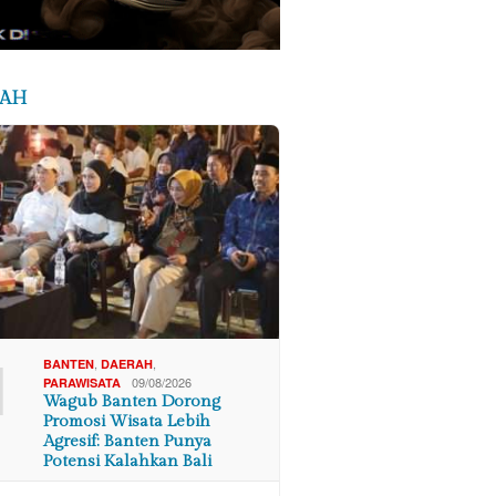
RAH
1
,
,
BANTEN
DAERAH
09/08/2026
PARAWISATA
Wagub Banten Dorong
Promosi Wisata Lebih
Agresif: Banten Punya
Potensi Kalahkan Bali