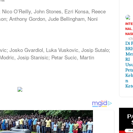
d; Nico O’Reilly, John Stones, Ezri Konsa, Reece
son; Anthony Gordon, Jude Bellingham, Noni
INT
NAL
NAS
17
Di 
vic; Josko Gvardiol, Luka Vuskovic, Josip Sutalo;
BRI
Me
Modric, Josip Stanisic; Petar Sucic, Martin
RI
Us
Pet
Ke
n
Ket