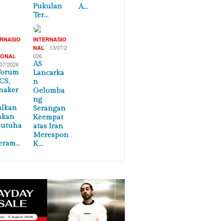
Pukulan
A…
Ter…
ERNASIO
INTERNASIO
,
13/07/2
NAL
026
IONAL
AS
/07/2026
Forum
Lancarka
CS,
n
naker
Gelomba
ng
ulkan
Serangan
akan
Keempat
butuha
atas Iran
Merespon
eram…
K…