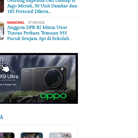
Gedung Bapenda DKI Dilalap si
Jago Merah, 30 Unit Damkar dan
185 Personil Dikera…
07/08/2026
NASIONAL
Anggota DPR RI Minta Usut
Tuntas Perkara Temuan 955
Pucuk Senjata Api di Sekolah
A