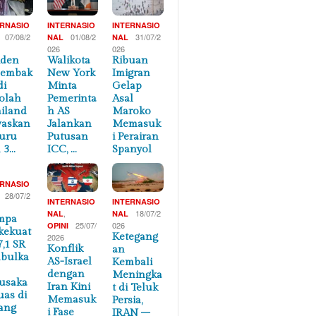
ERNASIO
INTERNASIO
INTERNASIO
07/08/2
01/08/2
31/07/2
NAL
NAL
026
026
iden
Walikota
Ribuan
nembak
New York
Imigran
di
Minta
Gelap
olah
Pemerinta
Asal
iland
h AS
Maroko
waskan
Jalankan
Memasuk
uru
Putusan
i Perairan
 3…
ICC, …
Spanyol
ERNASIO
28/07/2
INTERNASIO
INTERNASIO
,
18/07/2
NAL
NAL
mpa
25/07/
026
OPINI
kekuat
Ketegang
2026
7,1 SR
Konflik
an
bulka
AS-Israel
Kembali
dengan
Meningka
usaka
Iran Kini
t di Teluk
uas di
Memasuk
Persia,
ang
i Fase
IRAN –