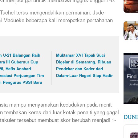
Tuchel terus mengendalikan permainan. Jude
ni Madueke beberapa kali merepotkan pertahanan
m U-21 Balangan Raih
Muktamar XVI Tapak Suci
ara III Gubernur Cup
Digelar di Semarang, Ribuan
26, Hafis Anshari
Pendekar dan Kader dari
resiasi Perjuangan Tim
Dalam-Luar Negeri Siap Hadir
n Pengurus PSSI Baru
roasia mampu menyamakan kedudukan pada menit
n tembakan keras dari luar kotak penalti yang gagal
DUNI
ktakuler tersebut membuat skor berubah menjadi 1-