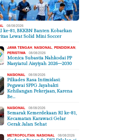
08/08/2026
AL
I ke-81, BKKBN Banten Kobarkan
ritas Lewat Solid Mini Soccer
,
,
,
JAWA TENGAH
NASIONAL
PENDIDIKAN
08/08/2026
PERISTIWA
Monica Subastia Nahkodai PP
Nasyiatul Aisyiyah 2026–2030
08/08/2026
NASIONAL
Pilkades Rasa Intimidasi:
Pegawai SPPG Jayabakti
Kehilangan Pekerjaan, Karena
Be…
08/08/2026
NASIONAL
Semarak Kemerdekaan RI ke-81,
Kecamatan Karawaci Gelar
Gerak Jalan Sehat
,
08/08/2026
METROPOLITAN
NASIONAL