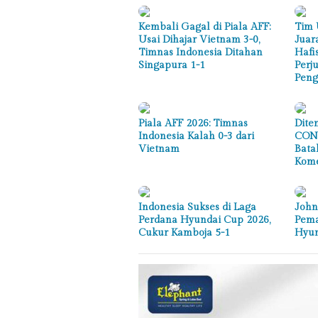
Kembali Gagal di Piala AFF:
Tim 
Usai Dihajar Vietnam 3-0,
Juar
Timnas Indonesia Ditahan
Hafi
Singapura 1-1
Perj
Peng
Piala AFF 2026: Timnas
Dite
Indonesia Kalah 0-3 dari
CONC
Vietnam
Bata
Kome
Indonesia Sukses di Laga
John
Perdana Hyundai Cup 2026,
Pema
Cukur Kamboja 5-1
Hyun