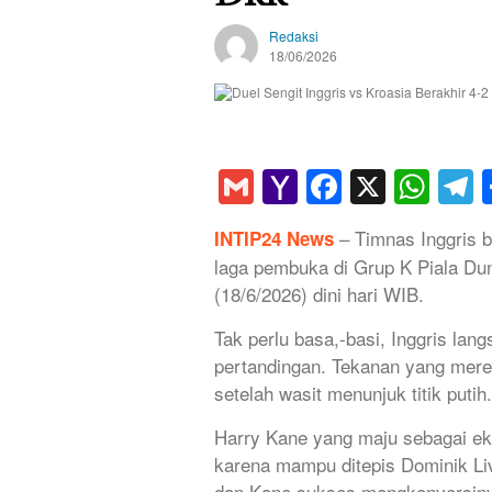
Redaksi
18/06/2026
Gmail
Yahoo
Faceboo
X
Wha
T
Mail
– Timnas Inggris b
INTIP24 News
laga pembuka di Grup K Piala Dun
(18/6/2026) dini hari WIB.
Tak perlu basa,-basi, Inggris lan
pertandingan. Tekanan yang mer
setelah wasit menunjuk titik putih.
Harry Kane yang maju sebagai e
karena mampu ditepis Dominik Li
dan Kane sukses mengkonversinya