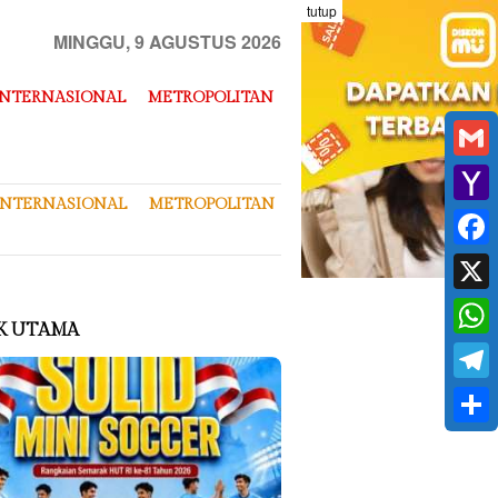
tutup
MINGGU, 9 AGUSTUS 2026
INTERNASIONAL
METROPOLITAN
Gmai
INTERNASIONAL
METROPOLITAN
Yaho
Mail
Face
X
K UTAMA
What
Tele
Shar