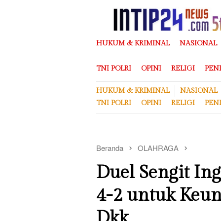
Loncat
ke
konten
HUKUM & KRIMINAL
NASIONAL
TNI POLRI
OPINI
RELIGI
PEN
HUKUM & KRIMINAL
NASIONAL
TNI POLRI
OPINI
RELIGI
PEN
Beranda
OLAHRAGA
Duel Sengit Ing
4-2 untuk Keu
Dkk