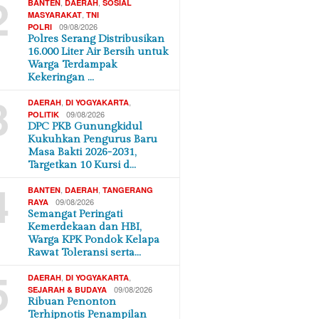
2
,
,
BANTEN
DAERAH
SOSIAL
,
MASYARAKAT
TNI
09/08/2026
POLRI
Polres Serang Distribusikan
16.000 Liter Air Bersih untuk
Warga Terdampak
Kekeringan …
3
,
,
DAERAH
DI YOGYAKARTA
09/08/2026
POLITIK
DPC PKB Gunungkidul
Kukuhkan Pengurus Baru
Masa Bakti 2026-2031,
Targetkan 10 Kursi d…
4
,
,
BANTEN
DAERAH
TANGERANG
09/08/2026
RAYA
Semangat Peringati
Kemerdekaan dan HBI,
Warga KPK Pondok Kelapa
Rawat Toleransi serta…
5
,
,
DAERAH
DI YOGYAKARTA
09/08/2026
SEJARAH & BUDAYA
Ribuan Penonton
Terhipnotis Penampilan