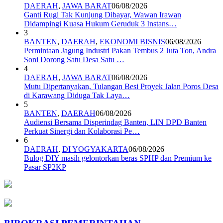
DAERAH
,
JAWA BARAT
06/08/2026
Ganti Rugi Tak Kunjung Dibayar, Wawan Irawan
Didampingi Kuasa Hukum Geruduk 3 Instans…
3
BANTEN
,
DAERAH
,
EKONOMI BISNIS
06/08/2026
Permintaan Jagung Industri Pakan Tembus 2 Juta Ton, Andra
Soni Dorong Satu Desa Satu …
4
DAERAH
,
JAWA BARAT
06/08/2026
Mutu Dipertanyakan, Tulangan Besi Proyek Jalan Poros Desa
di Karawang Diduga Tak Laya…
5
BANTEN
,
DAERAH
06/08/2026
Audiensi Bersama Disperindag Banten, LIN DPD Banten
Perkuat Sinergi dan Kolaborasi Pe…
6
DAERAH
,
DI YOGYAKARTA
06/08/2026
Bulog DIY masih gelontorkan beras SPHP dan Premium ke
Pasar SP2KP