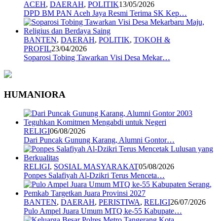
ACEH
,
DAERAH
,
POLITIK
13/05/2026
DPD BM PAN Aceh Jaya Resmi Terima SK Kep…
BANTEN
,
DAERAH
,
POLITIK
,
TOKOH &
PROFIL
23/04/2026
Soparosi Tobing Tawarkan Visi Desa Mekar…
HUMANIORA
RELIGI
06/08/2026
Dari Puncak Gunung Karang, Alumni Gontor…
RELIGI
,
SOSIAL MASYARAKAT
05/08/2026
Ponpes Salafiyah Al-Dzikri Terus Menceta…
BANTEN
,
DAERAH
,
PERISTIWA
,
RELIGI
26/07/2026
Pulo Ampel Juara Umum MTQ ke-55 Kabupate…