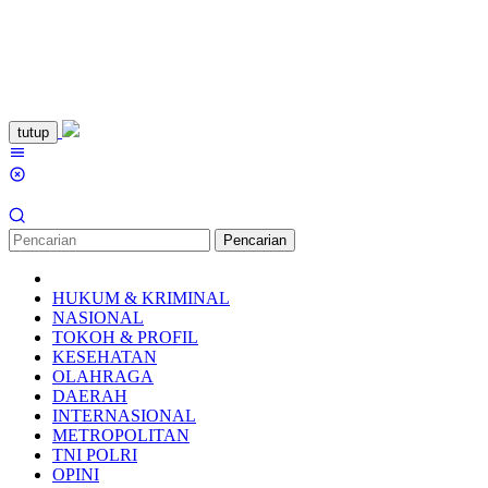
Loncat
tutup
ke
Menu
konten
Mobile
Pencarian
HUKUM & KRIMINAL
NASIONAL
TOKOH & PROFIL
KESEHATAN
OLAHRAGA
DAERAH
INTERNASIONAL
METROPOLITAN
TNI POLRI
OPINI