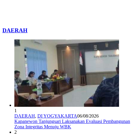
DAERAH
1
DAERAH
,
DI YOGYAKARTA
06/08/2026
Kapanewon Tanjungsari Laksanakan Evaluasi Pembangunan
Zona Integritas Menuju WBK
2