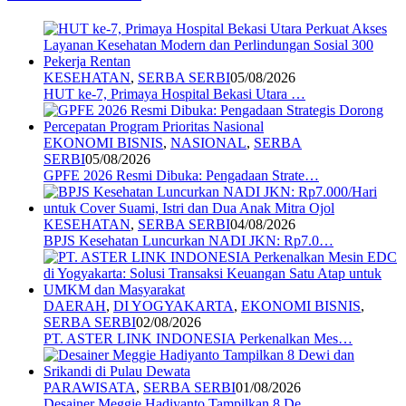
KESEHATAN
,
SERBA SERBI
05/08/2026
HUT ke-7, Primaya Hospital Bekasi Utara …
EKONOMI BISNIS
,
NASIONAL
,
SERBA
SERBI
05/08/2026
GPFE 2026 Resmi Dibuka: Pengadaan Strate…
KESEHATAN
,
SERBA SERBI
04/08/2026
BPJS Kesehatan Luncurkan NADI JKN: Rp7.0…
DAERAH
,
DI YOGYAKARTA
,
EKONOMI BISNIS
,
SERBA SERBI
02/08/2026
PT. ASTER LINK INDONESIA Perkenalkan Mes…
PARAWISATA
,
SERBA SERBI
01/08/2026
Desainer Meggie Hadiyanto Tampilkan 8 De…