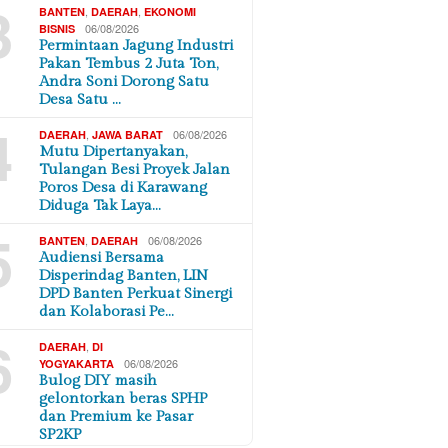
3
,
,
BANTEN
DAERAH
EKONOMI
06/08/2026
BISNIS
Permintaan Jagung Industri
Pakan Tembus 2 Juta Ton,
Andra Soni Dorong Satu
Desa Satu …
4
,
06/08/2026
DAERAH
JAWA BARAT
Mutu Dipertanyakan,
Tulangan Besi Proyek Jalan
Poros Desa di Karawang
Diduga Tak Laya…
5
,
06/08/2026
BANTEN
DAERAH
Audiensi Bersama
Disperindag Banten, LIN
DPD Banten Perkuat Sinergi
dan Kolaborasi Pe…
6
,
DAERAH
DI
06/08/2026
YOGYAKARTA
Bulog DIY masih
gelontorkan beras SPHP
dan Premium ke Pasar
SP2KP