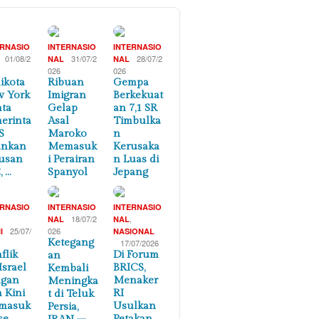
ERNASIO
INTERNASIO
INTERNASIO
01/08/2
31/07/2
28/07/2
NAL
NAL
026
026
ikota
Ribuan
Gempa
 York
Imigran
Berkekuat
ta
Gelap
an 7,1 SR
erinta
Asal
Timbulka
S
Maroko
n
ankan
Memasuk
Kerusaka
usan
i Perairan
n Luas di
, …
Spanyol
Jepang
ERNASIO
INTERNASIO
INTERNASIO
,
18/07/2
,
NAL
NAL
25/07/
026
I
NASIONAL
Ketegang
17/07/2026
flik
Di Forum
an
Israel
BRICS,
Kembali
ngan
Menaker
Meningka
n Kini
RI
t di Teluk
masuk
Usulkan
Persia,
se
Petakan