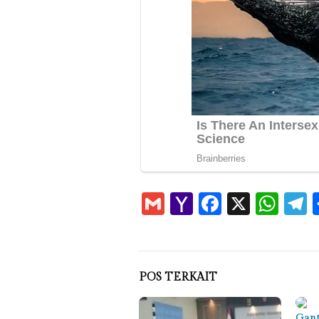
Gmail
Yahoo
Faceboo
X
Wha
T
Mail
POS TERKAIT
Gant