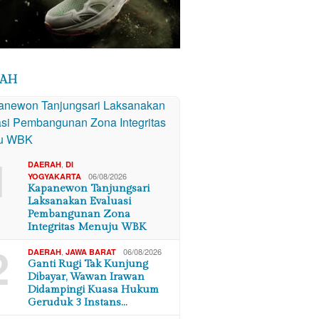
RAH
1
,
DAERAH
DI
06/08/2026
YOGYAKARTA
Kapanewon Tanjungsari
Laksanakan Evaluasi
Pembangunan Zona
Integritas Menuju WBK
2
,
06/08/2026
DAERAH
JAWA BARAT
Ganti Rugi Tak Kunjung
Dibayar, Wawan Irawan
Didampingi Kuasa Hukum
Geruduk 3 Instans…