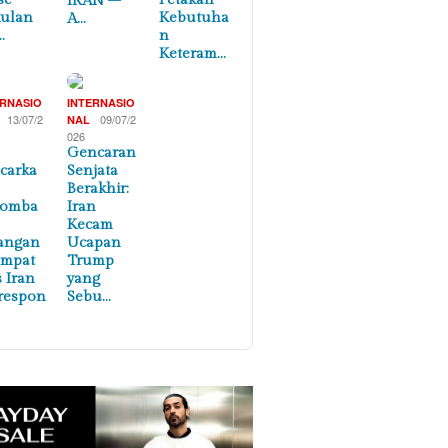
IRAN –
ulan
Kebutuha
A…
…
n
Keteram…
ERNASIO
INTERNASIO
13/07/2
09/07/2
NAL
026
Gencaran
carka
Senjata
Berakhir:
lomba
Iran
Kecam
angan
Ucapan
empat
Trump
s Iran
yang
respon
Sebu…