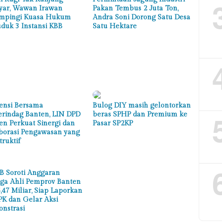
yar, Wawan Irawan
Pakan Tembus 2 Juta Ton,
mpingi Kuasa Hukum
Andra Soni Dorong Satu Desa
duk 3 Instansi KBB
Satu Hektare
ensi Bersama
Bulog DIY masih gelontorkan
erindag Banten, LIN DPD
beras SPHP dan Premium ke
en Perkuat Sinergi dan
Pasar SP2KP
borasi Pengawasan yang
truktif
 Soroti Anggaran
ga Ahli Pemprov Banten
,47 Miliar, Siap Laporkan
PK dan Gelar Aksi
nstrasi