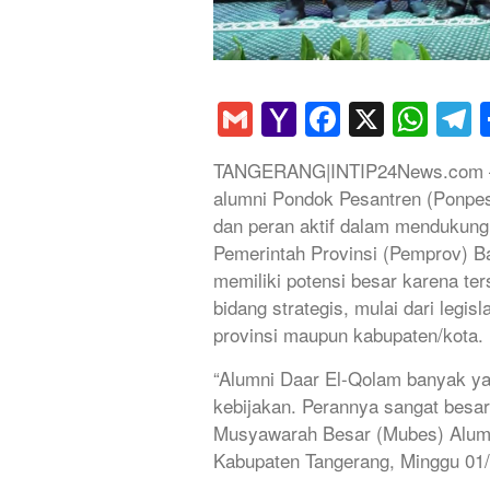
Gmail
Yahoo
Faceboo
X
Wha
T
Mail
TANGERANG|INTIP24News.com – 
alumni Pondok Pesantren (Ponpes
dan peran aktif dalam mendukung
Pemerintah Provinsi (Pemprov) B
memiliki potensi besar karena te
bidang strategis, mulai dari legisla
provinsi maupun kabupaten/kota.
“Alumni Daar El-Qolam banyak ya
kebijakan. Perannya sangat besar
Musyawarah Besar (Mubes) Alumni
Kabupaten Tangerang, Minggu 01/