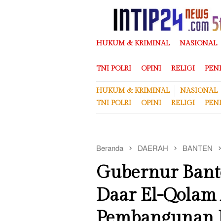
Loncat
ke
konten
HUKUM & KRIMINAL
NASIONAL
TNI POLRI
OPINI
RELIGI
PEN
HUKUM & KRIMINAL
NASIONAL
TNI POLRI
OPINI
RELIGI
PEN
Beranda
DAERAH
BANTEN
Gubernur Bant
Daar El-Qolam 
Pembangunan 