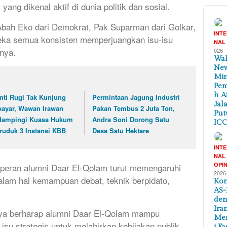
ang dikenal aktif di dunia politik dan sosial.
Abah Eko dari Demokrat, Pak Suparman dari Golkar,
INT
eka semua konsisten memperjuangkan isu-isu
NAL
nya.
026
Wal
New
Min
Pem
h A
nti Rugi Tak Kunjung
Permintaan Jagung Industri
Jal
bayar, Wawan Irawan
Pakan Tembus 2 Juta Ton,
Put
dampingi Kuasa Hukum
Andra Soni Dorong Satu
ICC
ruduk 3 Instansi KBB
Desa Satu Hektare
INT
NAL
OPIN
peran alumni Daar El-Qolam turut memengaruhi
2026
dalam hal kemampuan debat, teknik berpidato,
Kon
AS-
de
Ira
saya berharap alumni Daar El-Qolam mampu
Me
isu strategis untuk melahirkan kebijakan publik
i Fa