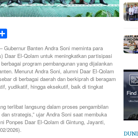
k
tsApp
elegram
Share
Gubernur Banten Andra Soni meminta para
) Daar El-Qolam untuk meningkatkan partisipasi
 berbagai program pembangunan yang dijalankan
anten. Menurut Andra Soni, alumni Daar El-Qolam
rsebar di berbagai daerah dan berkiprah di beragam
tif, yudikatif, hingga eksekutif, baik di tingkat
ng terlibat langsung dalam proses pengambilan
 dan strategis,” ujar Andra Soni saat membuka
 Ponpes Daar El-Qolam di Gintung, Jayanti,
02/2026).
DUNI