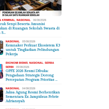
,
06/08/2026
& KRIMINAL
NASIONAL
cuk Senpi Beserta Amunisi
kan di Ruangan Sekolah Swasta di
a S…
05/08/2026
NASIONAL
Kemnaker Perkuat Ekosistem K3
untuk Tingkatkan Pelindungan
Pekerja
,
,
EKONOMI BISNIS
NASIONAL
SERBA
05/08/2026
SERBI
GPFE 2026 Resmi Dibuka:
Pengadaan Strategis Dorong
Percepatan Program Prioritas …
04/08/2026
NASIONAL
Jaksa Agung Resmi Berhentikan
Sementara Ex Jampidsus Febrie
Adriansyah