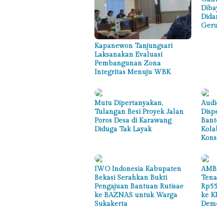
Diba
Dida
Geru
Kapanewon Tanjungsari
Laksanakan Evaluasi
Pembangunan Zona
Integritas Menuju WBK
Mutu Dipertanyakan,
Audi
Tulangan Besi Proyek Jalan
Disp
Poros Desa di Karawang
Bant
Diduga Tak Layak
Kola
Kons
IWO Indonesia Kabupaten
AMBB
Bekasi Serahkan Bukti
Tena
Pengajuan Bantuan Rutisae
Rp55
ke BAZNAS untuk Warga
ke K
Sukakerta
Demo