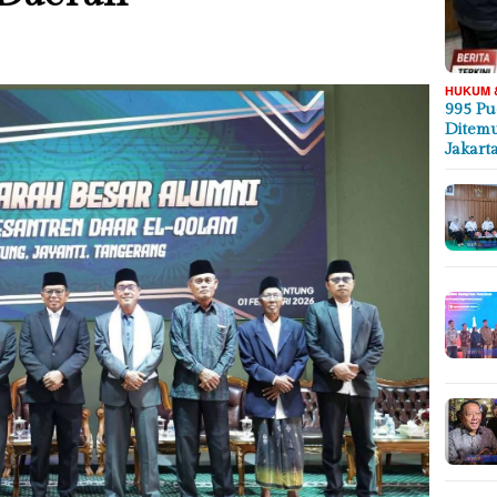
HUKUM 
995 Pu
Ditemu
Jakart