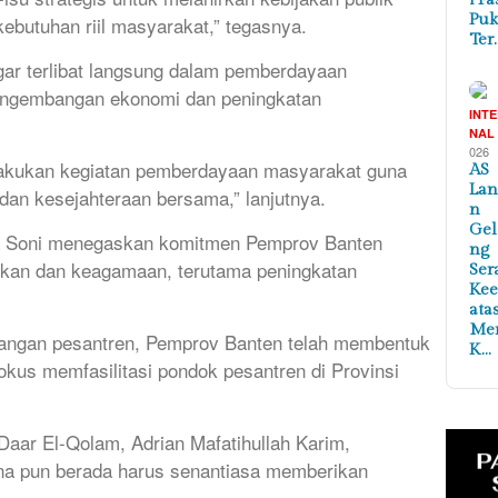
Puk
ebutuhan riil masyarakat,” tegasnya.
Ter
agar terlibat langsung dalam pemberdayaan
engembangan ekonomi dan peningkatan
INT
NAL
026
elakukan kegiatan pemberdayaan masyarakat guna
AS
Lan
an kesejahteraan bersama,” lanjutnya.
n
Ge
a Soni menegaskan komitmen Pemprov Banten
ng
ikan dan keagamaan, terutama peningkatan
Ser
Ke
ata
Me
ngan pesantren, Pemprov Banten telah membentuk
K…
okus memfasilitasi pondok pesantren di Provinsi
aar El-Qolam, Adrian Mafatihullah Karim,
a pun berada harus senantiasa memberikan