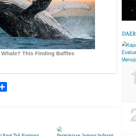
DAE
k
tsApp
elegram
Share
i Rugi Tak Kunjung
Permintaan Jagung Industri