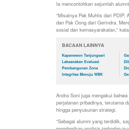
Ia mencontohkan sejumlah alumni y
“Misalnya Pak Muhlis dari PDIP, 
dan Pak Oong dari Gerindra. Mer
sosial dan kemasyarakatan,” kata
BACAAN LAINNYA
Kapanewon Tanjungsari
Ga
Laksanakan Evaluasi
Di
Pembangunan Zona
Di
Integritas Menuju WBK
Ge
Andra Soni juga mengakui bahwa 
perjalanan pribadinya, terutama 
hingga penyusunan strategi.
“Sebagai alumni yang terdidik, 
memberikan analisis terhadap isu-