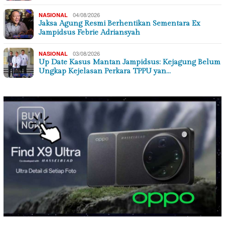
04/08/2026
NASIONAL
Jaksa Agung Resmi Berhentikan Sementara Ex
Jampidsus Febrie Adriansyah
03/08/2026
NASIONAL
Up Date Kasus Mantan Jampidsus: Kejagung Belum
Ungkap Kejelasan Perkara TPPU yan…