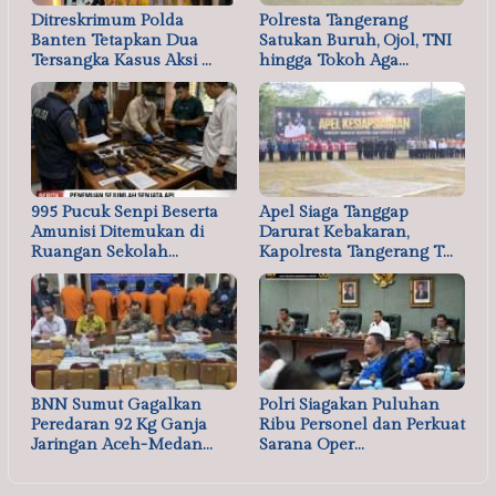
Ditreskrimum Polda
Polresta Tangerang
Banten Tetapkan Dua
Satukan Buruh, Ojol, TNI
Tersangka Kasus Aksi …
hingga Tokoh Aga…
995 Pucuk Senpi Beserta
Apel Siaga Tanggap
Amunisi Ditemukan di
Darurat Kebakaran,
Ruangan Sekolah…
Kapolresta Tangerang T…
BNN Sumut Gagalkan
Polri Siagakan Puluhan
Peredaran 92 Kg Ganja
Ribu Personel dan Perkuat
Jaringan Aceh-Medan…
Sarana Oper…