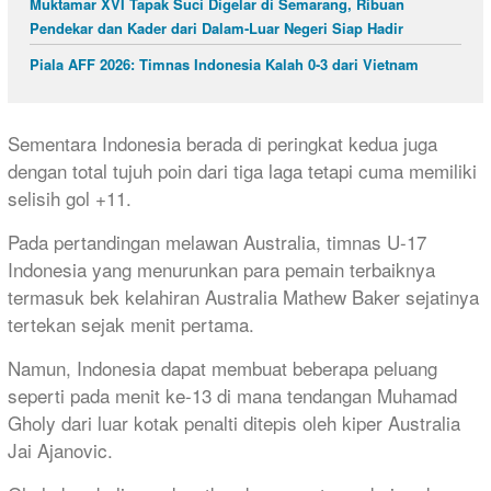
Muktamar XVI Tapak Suci Digelar di Semarang, Ribuan
Pendekar dan Kader dari Dalam-Luar Negeri Siap Hadir
Piala AFF 2026: Timnas Indonesia Kalah 0-3 dari Vietnam
Sementara Indonesia berada di peringkat kedua juga
dengan total tujuh poin dari tiga laga tetapi cuma memiliki
selisih gol +11.
Pada pertandingan melawan Australia, timnas U-17
Indonesia yang menurunkan para pemain terbaiknya
termasuk bek kelahiran Australia Mathew Baker sejatinya
tertekan sejak menit pertama.
Namun, Indonesia dapat membuat beberapa peluang
seperti pada menit ke-13 di mana tendangan Muhamad
Gholy dari luar kotak penalti ditepis oleh kiper Australia
Jai Ajanovic.