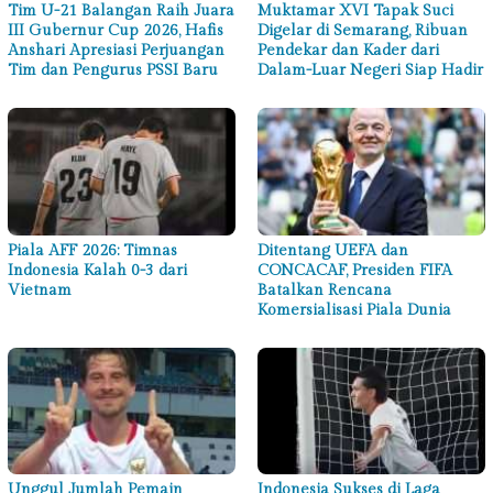
Tim U-21 Balangan Raih Juara
Muktamar XVI Tapak Suci
III Gubernur Cup 2026, Hafis
Digelar di Semarang, Ribuan
Anshari Apresiasi Perjuangan
Pendekar dan Kader dari
Tim dan Pengurus PSSI Baru
Dalam-Luar Negeri Siap Hadir
Piala AFF 2026: Timnas
Ditentang UEFA dan
Indonesia Kalah 0-3 dari
CONCACAF, Presiden FIFA
Vietnam
Batalkan Rencana
Komersialisasi Piala Dunia
Unggul Jumlah Pemain
Indonesia Sukses di Laga