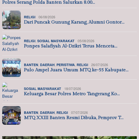
Polres Serang Polda Banten Salurkan 8.00…
06/08/2026
RELIGI
Dari Puncak Gunung Karang, Alumni Gontor…
,
05/08/2026
RELIGI
SOSIAL MASYARAKAT
Ponpes Salafiyah Al-Dzikri Terus Menceta…
,
,
,
26/07/2026
BANTEN
DAERAH
PERISTIWA
RELIGI
Pulo Ampel Juara Umum MTQ ke-55 Kabupate…
18/07/2026
SOSIAL MASYARAKAT
Keluarga Besar Polres Metro Tangerang Ko…
,
,
07/07/2026
BANTEN
DAERAH
RELIGI
MTQ XXIII Banten Resmi Dibuka, Pemprov T…