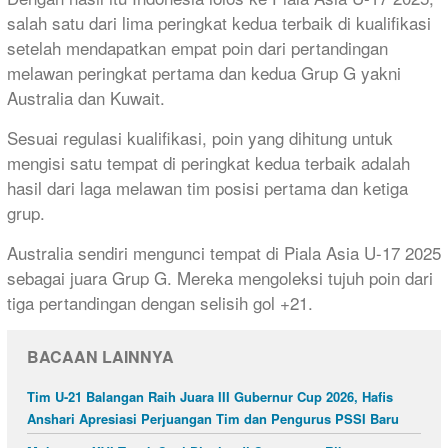
salah satu dari lima peringkat kedua terbaik di kualifikasi
setelah mendapatkan empat poin dari pertandingan
melawan peringkat pertama dan kedua Grup G yakni
Australia dan Kuwait.
Sesuai regulasi kualifikasi, poin yang dihitung untuk
mengisi satu tempat di peringkat kedua terbaik adalah
hasil dari laga melawan tim posisi pertama dan ketiga
grup.
Australia sendiri mengunci tempat di Piala Asia U-17 2025
sebagai juara Grup G. Mereka mengoleksi tujuh poin dari
tiga pertandingan dengan selisih gol +21.
BACAAN LAINNYA
Tim U-21 Balangan Raih Juara III Gubernur Cup 2026, Hafis
Anshari Apresiasi Perjuangan Tim dan Pengurus PSSI Baru