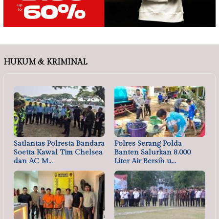
HUKUM & KRIMINAL
Satlantas Polresta Bandara
Polres Serang Polda
Soetta Kawal Tim Chelsea
Banten Salurkan 8.000
dan AC M…
Liter Air Bersih u…