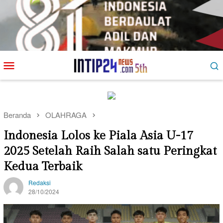
Loncat
Menu
ke
Mobile
konten
Beranda
OLAHRAGA
Indonesia Lolos ke Piala Asia U-17
2025 Setelah Raih Salah satu Peringkat
Kedua Terbaik
Redaksi
28/10/2024