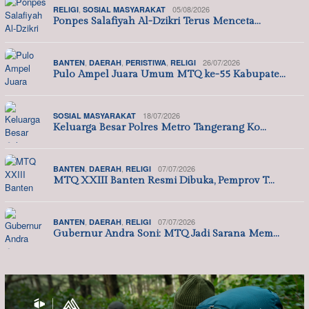
,
05/08/2026
RELIGI
SOSIAL MASYARAKAT
Ponpes Salafiyah Al-Dzikri Terus Menceta…
,
,
,
26/07/2026
BANTEN
DAERAH
PERISTIWA
RELIGI
Pulo Ampel Juara Umum MTQ ke-55 Kabupate…
18/07/2026
SOSIAL MASYARAKAT
Keluarga Besar Polres Metro Tangerang Ko…
,
,
07/07/2026
BANTEN
DAERAH
RELIGI
MTQ XXIII Banten Resmi Dibuka, Pemprov T…
,
,
07/07/2026
BANTEN
DAERAH
RELIGI
Gubernur Andra Soni: MTQ Jadi Sarana Mem…