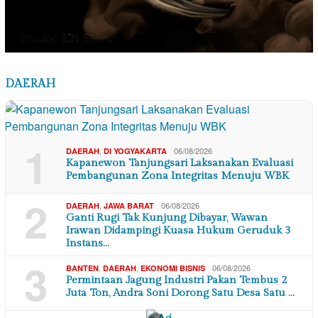
DAERAH
1
,
06/08/2026
DAERAH
DI YOGYAKARTA
Kapanewon Tanjungsari Laksanakan Evaluasi
Pembangunan Zona Integritas Menuju WBK
2
,
06/08/2026
DAERAH
JAWA BARAT
Ganti Rugi Tak Kunjung Dibayar, Wawan
Irawan Didampingi Kuasa Hukum Geruduk 3
Instans…
3
,
,
06/08/2026
BANTEN
DAERAH
EKONOMI BISNIS
Permintaan Jagung Industri Pakan Tembus 2
Juta Ton, Andra Soni Dorong Satu Desa Satu …