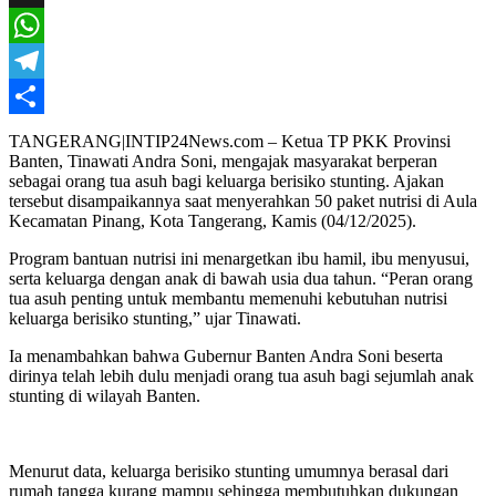
X
WhatsApp
Telegram
Share
TANGERANG|INTIP24News.com – Ketua TP PKK Provinsi
Banten, Tinawati Andra Soni, mengajak masyarakat berperan
sebagai orang tua asuh bagi keluarga berisiko stunting. Ajakan
tersebut disampaikannya saat menyerahkan 50 paket nutrisi di Aula
Kecamatan Pinang, Kota Tangerang, Kamis (04/12/2025).
Program bantuan nutrisi ini menargetkan ibu hamil, ibu menyusui,
serta keluarga dengan anak di bawah usia dua tahun. “Peran orang
tua asuh penting untuk membantu memenuhi kebutuhan nutrisi
keluarga berisiko stunting,” ujar Tinawati.
Ia menambahkan bahwa Gubernur Banten Andra Soni beserta
dirinya telah lebih dulu menjadi orang tua asuh bagi sejumlah anak
stunting di wilayah Banten.
Menurut data, keluarga berisiko stunting umumnya berasal dari
rumah tangga kurang mampu sehingga membutuhkan dukungan