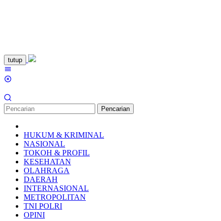
Loncat
tutup
ke
Menu
konten
Mobile
Pencarian
HUKUM & KRIMINAL
NASIONAL
TOKOH & PROFIL
KESEHATAN
OLAHRAGA
DAERAH
INTERNASIONAL
METROPOLITAN
TNI POLRI
OPINI