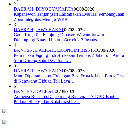
2
DAERAH
,
DI YOGYAKARTA
06/08/2026
Kapanewon Tanjungsari Laksanakan Evaluasi Pembangunan
Zona Integritas Menuju WBK
3
DAERAH
,
JAWA BARAT
06/08/2026
Ganti Rugi Tak Kunjung Dibayar, Wawan Irawan
Didampingi Kuasa Hukum Geruduk 3 Instans…
4
BANTEN
,
DAERAH
,
EKONOMI BISNIS
06/08/2026
Permintaan Jagung Industri Pakan Tembus 2 Juta Ton, Andra
Soni Dorong Satu Desa Satu …
5
DAERAH
,
JAWA BARAT
06/08/2026
Mutu Dipertanyakan, Tulangan Besi Proyek Jalan Poros Desa
di Karawang Diduga Tak Laya…
6
BANTEN
,
DAERAH
06/08/2026
Audiensi Bersama Disperindag Banten, LIN DPD Banten
Perkuat Sinergi dan Kolaborasi Pe…