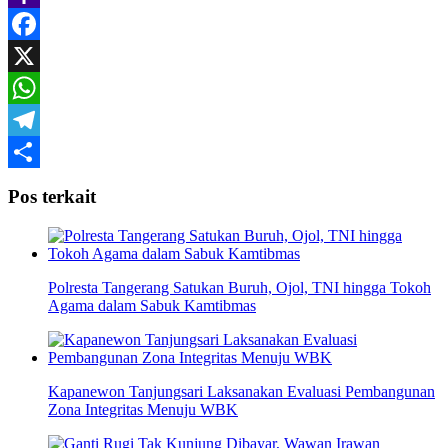
Yahoo
Mail
Facebook
X
WhatsApp
Telegram
Share
Pos terkait
Polresta Tangerang Satukan Buruh, Ojol, TNI hingga Tokoh
Agama dalam Sabuk Kamtibmas
Kapanewon Tanjungsari Laksanakan Evaluasi Pembangunan
Zona Integritas Menuju WBK