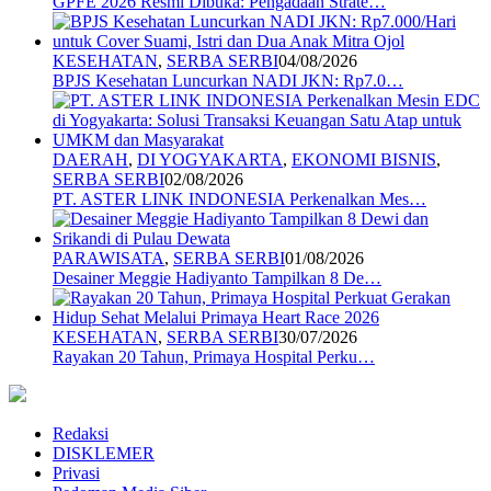
GPFE 2026 Resmi Dibuka: Pengadaan Strate…
KESEHATAN
,
SERBA SERBI
04/08/2026
BPJS Kesehatan Luncurkan NADI JKN: Rp7.0…
DAERAH
,
DI YOGYAKARTA
,
EKONOMI BISNIS
,
SERBA SERBI
02/08/2026
PT. ASTER LINK INDONESIA Perkenalkan Mes…
PARAWISATA
,
SERBA SERBI
01/08/2026
Desainer Meggie Hadiyanto Tampilkan 8 De…
KESEHATAN
,
SERBA SERBI
30/07/2026
Rayakan 20 Tahun, Primaya Hospital Perku…
Redaksi
DISKLEMER
Privasi