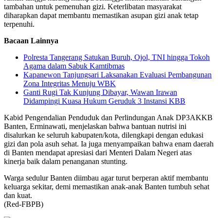
tambahan untuk pemenuhan gizi. Keterlibatan masyarakat
diharapkan dapat membantu memastikan asupan gizi anak tetap
terpenuhi.
Bacaan Lainnya
Polresta Tangerang Satukan Buruh, Ojol, TNI hingga Tokoh
Agama dalam Sabuk Kamtibmas
Kapanewon Tanjungsari Laksanakan Evaluasi Pembangunan
Zona Integritas Menuju WBK
Ganti Rugi Tak Kunjung Dibayar, Wawan Irawan
Didampingi Kuasa Hukum Geruduk 3 Instansi KBB
Kabid Pengendalian Penduduk dan Perlindungan Anak DP3AKKB
Banten, Erminawati, menjelaskan bahwa bantuan nutrisi ini
disalurkan ke seluruh kabupaten/kota, dilengkapi dengan edukasi
gizi dan pola asuh sehat. Ia juga menyampaikan bahwa enam daerah
di Banten mendapat apresiasi dari Menteri Dalam Negeri atas
kinerja baik dalam penanganan stunting.
Warga sedulur Banten diimbau agar turut berperan aktif membantu
keluarga sekitar, demi memastikan anak-anak Banten tumbuh sehat
dan kuat.
(Red-FBPB)