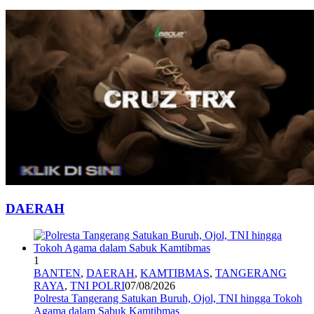
DAERAH
1
BANTEN
,
DAERAH
,
KAMTIBMAS
,
TANGERANG
RAYA
,
TNI POLRI
07/08/2026
Polresta Tangerang Satukan Buruh, Ojol, TNI hingga Tokoh
Agama dalam Sabuk Kamtibmas