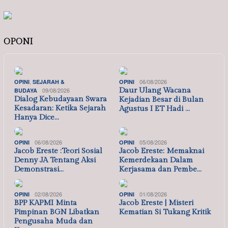
OPONI
,
06/08/2026
OPINI
SEJARAH &
OPINI
09/08/2026
Daur Ulang Wacana
BUDAYA
Dialog Kebudayaan Swara
Kejadian Besar di Bulan
Kesadaran: Ketika Sejarah
Agustus I ET Hadi …
Hanya Dice…
06/08/2026
05/08/2026
OPINI
OPINI
Jacob Ereste :Teori Sosial
Jacob Ereste: Memaknai
Denny JA Tentang Aksi
Kemerdekaan Dalam
Demonstrasi…
Kerjasama dan Pembe…
02/08/2026
01/08/2026
OPINI
OPINI
BPP KAPMI Minta
Jacob Ereste | Misteri
Pimpinan BGN Libatkan
Kematian Si Tukang Kritik
Pengusaha Muda dan