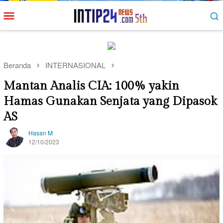
Loncat
Menu
ke
Mobile
konten
Beranda
INTERNASIONAL
Mantan Analis CIA: 100% yakin
Hamas Gunakan Senjata yang Dipasok
AS
Hasan M
12/10/2023