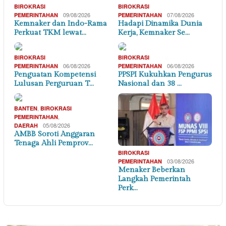
BIROKRASI
BIROKRASI
09/08/2026
07/08/2026
PEMERINTAHAN
PEMERINTAHAN
Kemnaker dan Indo-Rama
Hadapi Dinamika Dunia
Perkuat TKM lewat…
Kerja, Kemnaker Se…
BIROKRASI
BIROKRASI
06/08/2026
06/08/2026
PEMERINTAHAN
PEMERINTAHAN
Penguatan Kompetensi
PPSPI Kukuhkan Pengurus
Lulusan Perguruan T…
Nasional dan 38 …
,
BANTEN
BIROKRASI
,
PEMERINTAHAN
05/08/2026
DAERAH
AMBB Soroti Anggaran
Tenaga Ahli Pemprov…
BIROKRASI
03/08/2026
PEMERINTAHAN
Menaker Beberkan
Langkah Pemerintah
Perk…