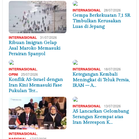
28/07/2026
INTERNASIONAL
Gempa Berkekuatan 7,1 SR
Timbulkan Kerusakan
Luas di Jepang
31/07/2026
INTERNASIONAL
Ribuan Imigran Gelap
Asal Maroko Memasuki
Perairan Spanyol
,
18/07/2026
INTERNASIONAL
INTERNASIONAL
25/07/2026
Ketegangan Kembali
OPINI
Konflik AS-Israel dengan
Meningkat di Teluk Persia,
Iran Kini Memasuki Fase
IRAN – A…
Pukulan Ter…
13/07/2026
INTERNASIONAL
AS Lancarkan Gelombang
Serangan Keempat atas
Iran Merespon K…
,
INTERNASIONAL
17/07/2026
NASIONAL