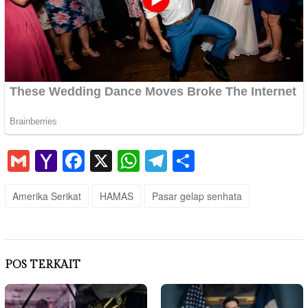
Gmail
Yahoo
Facebook
X
WhatsApp
Telegram
Share
Mail
Amerika Serikat
HAMAS
Pasar gelap senhata
POS TERKAIT