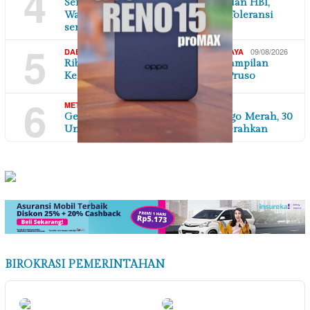
4
Semangat Peringati Kemerdekaan dan HBI,
Warga KPK Pondok Kelapa Rawat Toleransi
serta…
5
,
,
09/08/2026
DAERAH
DI YOGYAKARTA
SEJARAH & BUDAYA
Ribuan Penonton Terhipnotis Penampilan
Kelompok Seni Jathilan Yogo Joo Pruso
6
,
08/08/2026
METROPOLITAN
NASIONAL
Gedung Bapenda DKI Dilalap si Jago Merah, 30
Unit Damkar dan 185 Personil Dikerahkan
BIROKRASI PEMERINTAHAN