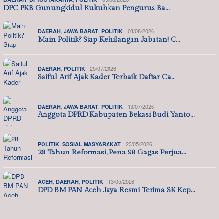
DPC PKB Gunungkidul Kukuhkan Pengurus Ba…
,
,
03/08/2026
DAERAH
JAWA BARAT
POLITIK
Main Politik? Siap Kehilangan Jabatan! C…
,
25/07/2026
DAERAH
POLITIK
Saiful Arif Ajak Kader Terbaik Daftar Ca…
,
,
13/07/2026
DAERAH
JAWA BARAT
POLITIK
Anggota DPRD Kabupaten Bekasi Budi Yanto…
,
23/05/2026
POLITIK
SOSIAL MASYARAKAT
28 Tahun Reformasi, Pena 98 Gagas Perjua…
,
,
13/05/2026
ACEH
DAERAH
POLITIK
DPD BM PAN Aceh Jaya Resmi Terima SK Kep…