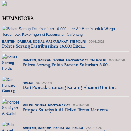
HUMANIORA
,
,
,
09/08/2026
BANTEN
DAERAH
SOSIAL MASYARAKAT
TNI POLRI
Polres Serang Distribusikan 16.000 Liter…
,
,
,
07/08/2026
BANTEN
DAERAH
SOSIAL MASYARAKAT
TNI POLRI
Polres Serang Polda Banten Salurkan 8.00…
06/08/2026
RELIGI
Dari Puncak Gunung Karang, Alumni Gontor…
,
05/08/2026
RELIGI
SOSIAL MASYARAKAT
Ponpes Salafiyah Al-Dzikri Terus Menceta…
,
,
,
26/07/2026
BANTEN
DAERAH
PERISTIWA
RELIGI