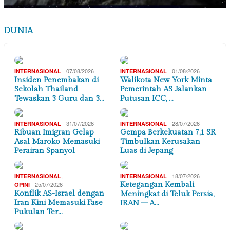
DUNIA
07/08/2026
01/08/2026
INTERNASIONAL
INTERNASIONAL
Insiden Penembakan di
Walikota New York Minta
Sekolah Thailand
Pemerintah AS Jalankan
Tewaskan 3 Guru dan 3…
Putusan ICC, …
31/07/2026
28/07/2026
INTERNASIONAL
INTERNASIONAL
Ribuan Imigran Gelap
Gempa Berkekuatan 7,1 SR
Asal Maroko Memasuki
Timbulkan Kerusakan
Perairan Spanyol
Luas di Jepang
,
18/07/2026
INTERNASIONAL
INTERNASIONAL
25/07/2026
Ketegangan Kembali
OPINI
Konflik AS-Israel dengan
Meningkat di Teluk Persia,
Iran Kini Memasuki Fase
IRAN – A…
Pukulan Ter…