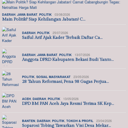
,
,
03/08/2026
DAERAH
JAWA BARAT
POLITIK
Main Politik? Siap Kehilangan Jabatan! C…
,
25/07/2026
DAERAH
POLITIK
Saiful Arif Ajak Kader Terbaik Daftar Ca…
,
,
13/07/2026
DAERAH
JAWA BARAT
POLITIK
Anggota DPRD Kabupaten Bekasi Budi Yanto…
,
23/05/2026
POLITIK
SOSIAL MASYARAKAT
28 Tahun Reformasi, Pena 98 Gagas Perjua…
,
,
13/05/2026
ACEH
DAERAH
POLITIK
DPD BM PAN Aceh Jaya Resmi Terima SK Kep…
,
,
,
23/04/2026
BANTEN
DAERAH
POLITIK
TOKOH & PROFIL
Soparosi Tobing Tawarkan Visi Desa Mekar…