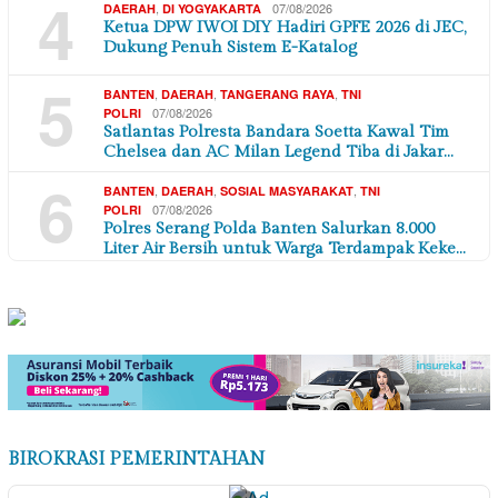
4
,
07/08/2026
DAERAH
DI YOGYAKARTA
Ketua DPW IWOI DIY Hadiri GPFE 2026 di JEC,
Dukung Penuh Sistem E-Katalog
5
,
,
,
BANTEN
DAERAH
TANGERANG RAYA
TNI
07/08/2026
POLRI
Satlantas Polresta Bandara Soetta Kawal Tim
Chelsea dan AC Milan Legend Tiba di Jakar…
6
,
,
,
BANTEN
DAERAH
SOSIAL MASYARAKAT
TNI
07/08/2026
POLRI
Polres Serang Polda Banten Salurkan 8.000
Liter Air Bersih untuk Warga Terdampak Keke…
BIROKRASI PEMERINTAHAN