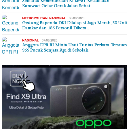
Semarak Kemerdekaan RI ke-81, Kecamatan
Karawaci Gelar Gerak Jalan Sehat
,
08/08/2026
METROPOLITAN
NASIONAL
Gedung Bapenda DKI Dilalap si Jago Merah, 30 Unit
Damkar dan 185 Personil Dikera…
07/08/2026
NASIONAL
Anggota DPR RI Minta Usut Tuntas Perkara Temuan
955 Pucuk Senjata Api di Sekolah