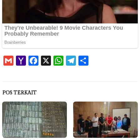
Gmail
Yahoo
Facebook
X
WhatsApp
Telegram
Share
Mail
POS TERKAIT