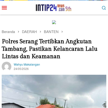
Loncat
Menu
ke
Mobile
konten
Beranda
DAERAH
BANTEN
Polres Serang Tertibkan Angkutan
Tambang, Pastikan Kelancaran Lalu
Lintas dan Keamanan
Wahyu Makalangan
24/05/2026