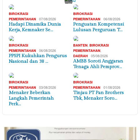
×
BIROKRASI
BIROKRASI
07/08/2026
06/08/2026
PEMERINTAHAN
PEMERINTAHAN
Hadapi Dinamika Dunia
Penguatan Kompetensi
Kerja, Kemnaker Se…
Lulusan Perguruan T…
,
BIROKRASI
BANTEN
BIROKRASI
06/08/2026
,
PEMERINTAHAN
PEMERINTAHAN
PPSPI Kukuhkan Pengurus
05/08/2026
DAERAH
AMBB Soroti Anggaran
Nasional dan 38 …
Tenaga Ahli Pemprov…
BIROKRASI
BIROKRASI
03/08/2026
01/08/2026
PEMERINTAHAN
PEMERINTAHAN
Menaker Beberkan
Tinjau PT Pan Brothers
Langkah Pemerintah
Tbk, Menaker Soro…
Perk…