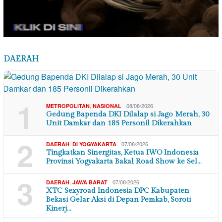
DAERAH
1
,
08/08/2026
METROPOLITAN
NASIONAL
Gedung Bapenda DKI Dilalap si Jago Merah, 30
Unit Damkar dan 185 Personil Dikerahkan
2
,
07/08/2026
DAERAH
DI YOGYAKARTA
Tingkatkan Sinergitas, Ketua IWO Indonesia
Provinsi Yogyakarta Bakal Road Show ke Sel…
3
,
07/08/2026
DAERAH
JAWA BARAT
XTC Sexyroad Indonesia DPC Kabupaten
Bekasi Gelar Aksi di Depan Pemkab, Soroti
Kinerj…