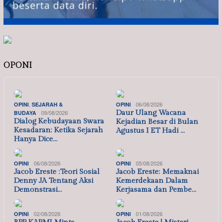
OPONI
,
06/08/2026
OPINI
SEJARAH &
OPINI
09/08/2026
Daur Ulang Wacana
BUDAYA
Dialog Kebudayaan Swara
Kejadian Besar di Bulan
Kesadaran: Ketika Sejarah
Agustus I ET Hadi …
Hanya Dice…
06/08/2026
05/08/2026
OPINI
OPINI
Jacob Ereste :Teori Sosial
Jacob Ereste: Memaknai
Denny JA Tentang Aksi
Kemerdekaan Dalam
Demonstrasi…
Kerjasama dan Pembe…
02/08/2026
01/08/2026
OPINI
OPINI