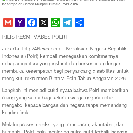
Gmail
Yahoo
Facebook
X
WhatsApp
Telegram
Share
Mail
RILIS RESMI MABES POLRI
Jakarta, Intip24News.com – Kepolisian Negara Republik
Indonesia (Polri) kembali menegaskan komitmennya
sebagai institusi yang inklusif dan berkeadilan dengan
membuka kesempatan bagi penyandang disabilitas untuk
mengikuti rekrutmen Bintara Polri Tahun Anggaran 2026.
Langkah ini menjadi bukti nyata bahwa Polri memberikan
ruang yang sama bagi seluruh warga negara untuk
mengabdi kepada bangsa dan negara tanpa memandang
kondisi fisik.
Melalui proses seleksi yang transparan, akuntabel, dan
humanis, Polri ingin menjaring putra-putri terbaik bangsa