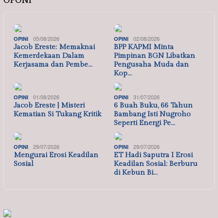
OPONI
05/08/2026
02/08/2026
OPINI
OPINI
Jacob Ereste: Memaknai
BPP KAPMI Minta
Kemerdekaan Dalam
Pimpinan BGN Libatkan
Kerjasama dan Pembe…
Pengusaha Muda dan
Kop…
01/08/2026
31/07/2026
OPINI
OPINI
Jacob Ereste | Misteri
6 Buah Buku, 66 Tahun
Kematian Si Tukang Kritik
Bambang Isti Nugroho
Seperti Energi Pe…
29/07/2026
29/07/2026
OPINI
OPINI
Mengurai Erosi Keadilan
ET Hadi Saputra I Erosi
Sosial
Keadilan Sosial: Berburu
di Kebun Bi…