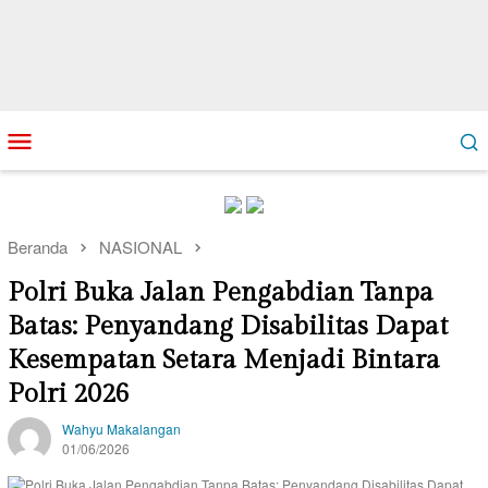
Loncat
Menu
ke
Mobile
konten
Beranda
NASIONAL
Polri Buka Jalan Pengabdian Tanpa
Batas: Penyandang Disabilitas Dapat
Kesempatan Setara Menjadi Bintara
Polri 2026
Wahyu Makalangan
01/06/2026