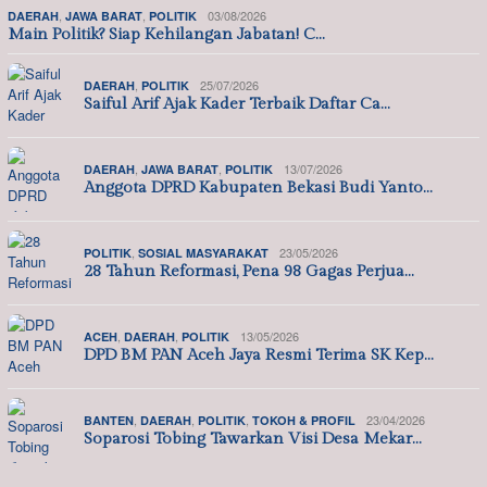
,
,
03/08/2026
DAERAH
JAWA BARAT
POLITIK
Main Politik? Siap Kehilangan Jabatan! C…
,
25/07/2026
DAERAH
POLITIK
Saiful Arif Ajak Kader Terbaik Daftar Ca…
,
,
13/07/2026
DAERAH
JAWA BARAT
POLITIK
Anggota DPRD Kabupaten Bekasi Budi Yanto…
,
23/05/2026
POLITIK
SOSIAL MASYARAKAT
28 Tahun Reformasi, Pena 98 Gagas Perjua…
,
,
13/05/2026
ACEH
DAERAH
POLITIK
DPD BM PAN Aceh Jaya Resmi Terima SK Kep…
,
,
,
23/04/2026
BANTEN
DAERAH
POLITIK
TOKOH & PROFIL
Soparosi Tobing Tawarkan Visi Desa Mekar…