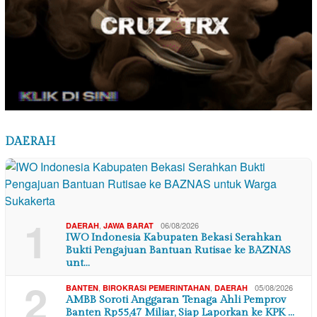
DAERAH
1
,
06/08/2026
DAERAH
JAWA BARAT
IWO Indonesia Kabupaten Bekasi Serahkan
Bukti Pengajuan Bantuan Rutisae ke BAZNAS
unt…
2
,
,
05/08/2026
BANTEN
BIROKRASI PEMERINTAHAN
DAERAH
AMBB Soroti Anggaran Tenaga Ahli Pemprov
Banten Rp55,47 Miliar, Siap Laporkan ke KPK …