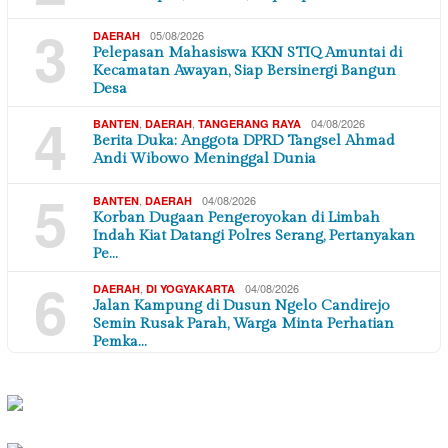
3
05/08/2026
DAERAH
Pelepasan Mahasiswa KKN STIQ Amuntai di
Kecamatan Awayan, Siap Bersinergi Bangun
Desa
4
,
,
04/08/2026
BANTEN
DAERAH
TANGERANG RAYA
Berita Duka: Anggota DPRD Tangsel Ahmad
Andi Wibowo Meninggal Dunia
5
,
04/08/2026
BANTEN
DAERAH
Korban Dugaan Pengeroyokan di Limbah
Indah Kiat Datangi Polres Serang, Pertanyakan
Pe…
6
,
04/08/2026
DAERAH
DI YOGYAKARTA
Jalan Kampung di Dusun Ngelo Candirejo
Semin Rusak Parah, Warga Minta Perhatian
Pemka…