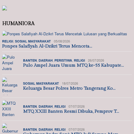
HUMANIORA
,
05/08/2026
RELIGI
SOSIAL MASYARAKAT
Ponpes Salafiyah Al-Dzikri Terus Menceta…
,
,
,
26/07/2026
BANTEN
DAERAH
PERISTIWA
RELIGI
Pulo Ampel Juara Umum MTQ ke-55 Kabupate…
18/07/2026
SOSIAL MASYARAKAT
Keluarga Besar Polres Metro Tangerang Ko…
,
,
07/07/2026
BANTEN
DAERAH
RELIGI
MTQ XXIII Banten Resmi Dibuka, Pemprov T…
,
,
07/07/2026
BANTEN
DAERAH
RELIGI