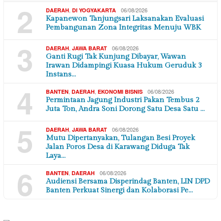
2
,
06/08/2026
DAERAH
DI YOGYAKARTA
Kapanewon Tanjungsari Laksanakan Evaluasi
Pembangunan Zona Integritas Menuju WBK
3
,
06/08/2026
DAERAH
JAWA BARAT
Ganti Rugi Tak Kunjung Dibayar, Wawan
Irawan Didampingi Kuasa Hukum Geruduk 3
Instans…
4
,
,
06/08/2026
BANTEN
DAERAH
EKONOMI BISNIS
Permintaan Jagung Industri Pakan Tembus 2
Juta Ton, Andra Soni Dorong Satu Desa Satu …
5
,
06/08/2026
DAERAH
JAWA BARAT
Mutu Dipertanyakan, Tulangan Besi Proyek
Jalan Poros Desa di Karawang Diduga Tak
Laya…
6
,
06/08/2026
BANTEN
DAERAH
Audiensi Bersama Disperindag Banten, LIN DPD
Banten Perkuat Sinergi dan Kolaborasi Pe…