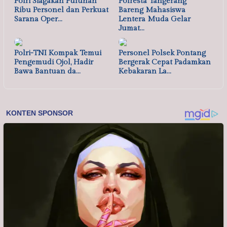
Polri Siagakan Puluhan
Polresta Tangerang
Ribu Personel dan Perkuat
Bareng Mahasiswa
Sarana Oper…
Lentera Muda Gelar
Jumat…
Polri-TNI Kompak Temui
Personel Polsek Pontang
Pengemudi Ojol, Hadir
Bergerak Cepat Padamkan
Bawa Bantuan da…
Kebakaran La…