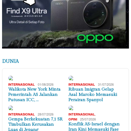
DUNIA
01/08/2026
31/07/2026
INTERNASIONAL
INTERNASIONAL
Walikota New York Minta
Ribuan Imigran Gelap
Pemerintah AS Jalankan
Asal Maroko Memasuki
Putusan ICC, …
Perairan Spanyol
28/07/2026
,
INTERNASIONAL
INTERNASIONAL
Gempa Berkekuatan 7,1 SR
25/07/2026
OPINI
Konflik AS-Israel dengan
Timbulkan Kerusakan
Iran Kini Memasuki Fase
Luas di Jepang