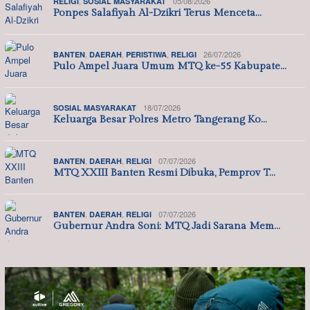
,
05/08/2026
RELIGI
SOSIAL MASYARAKAT
Ponpes Salafiyah Al-Dzikri Terus Menceta…
,
,
,
26/07/2026
BANTEN
DAERAH
PERISTIWA
RELIGI
Pulo Ampel Juara Umum MTQ ke-55 Kabupate…
18/07/2026
SOSIAL MASYARAKAT
Keluarga Besar Polres Metro Tangerang Ko…
,
,
07/07/2026
BANTEN
DAERAH
RELIGI
MTQ XXIII Banten Resmi Dibuka, Pemprov T…
,
,
07/07/2026
BANTEN
DAERAH
RELIGI
Gubernur Andra Soni: MTQ Jadi Sarana Mem…