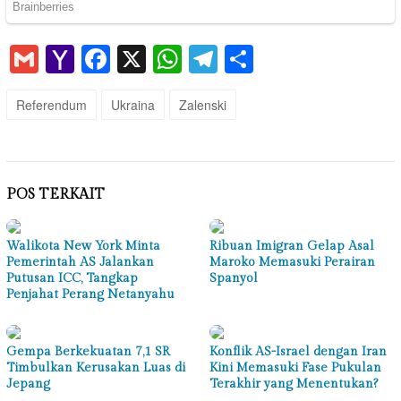
Gmail
Yahoo
Facebook
X
WhatsApp
Telegram
Share
Mail
Referendum
Ukraina
Zalenski
POS TERKAIT
Walikota New York Minta
Ribuan Imigran Gelap Asal
Pemerintah AS Jalankan
Maroko Memasuki Perairan
Putusan ICC, Tangkap
Spanyol
Penjahat Perang Netanyahu
Gempa Berkekuatan 7,1 SR
Konflik AS-Israel dengan Iran
Timbulkan Kerusakan Luas di
Kini Memasuki Fase Pukulan
Jepang
Terakhir yang Menentukan?