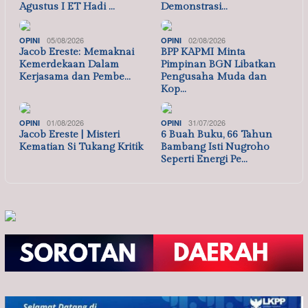
Agustus I ET Hadi …
Demonstrasi…
05/08/2026
02/08/2026
OPINI
OPINI
Jacob Ereste: Memaknai
BPP KAPMI Minta
Kemerdekaan Dalam
Pimpinan BGN Libatkan
Kerjasama dan Pembe…
Pengusaha Muda dan
Kop…
01/08/2026
31/07/2026
OPINI
OPINI
Jacob Ereste | Misteri
6 Buah Buku, 66 Tahun
Kematian Si Tukang Kritik
Bambang Isti Nugroho
Seperti Energi Pe…