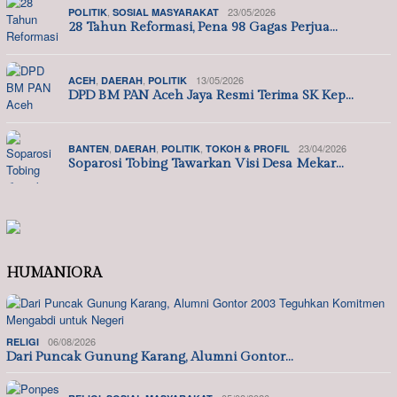
,
23/05/2026
POLITIK
SOSIAL MASYARAKAT
28 Tahun Reformasi, Pena 98 Gagas Perjua…
,
,
13/05/2026
ACEH
DAERAH
POLITIK
DPD BM PAN Aceh Jaya Resmi Terima SK Kep…
,
,
,
23/04/2026
BANTEN
DAERAH
POLITIK
TOKOH & PROFIL
Soparosi Tobing Tawarkan Visi Desa Mekar…
HUMANIORA
06/08/2026
RELIGI
Dari Puncak Gunung Karang, Alumni Gontor…