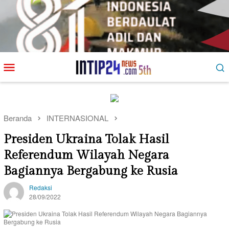
Loncat
Menu
ke
Mobile
konten
Beranda
INTERNASIONAL
Presiden Ukraina Tolak Hasil
Referendum Wilayah Negara
Bagiannya Bergabung ke Rusia
Redaksi
28/09/2022