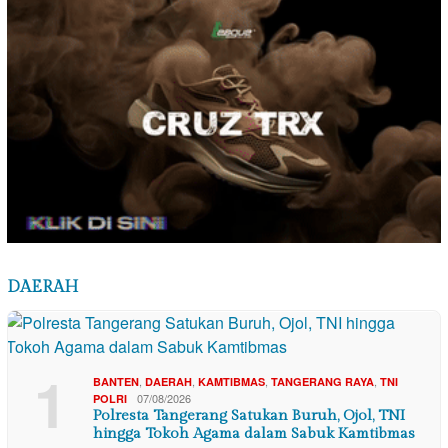
DAERAH
1
,
,
,
,
BANTEN
DAERAH
KAMTIBMAS
TANGERANG RAYA
TNI
07/08/2026
POLRI
Polresta Tangerang Satukan Buruh, Ojol, TNI
hingga Tokoh Agama dalam Sabuk Kamtibmas