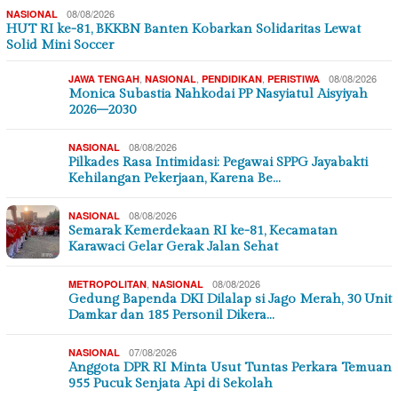
08/08/2026
NASIONAL
HUT RI ke-81, BKKBN Banten Kobarkan Solidaritas Lewat
Solid Mini Soccer
,
,
,
08/08/2026
JAWA TENGAH
NASIONAL
PENDIDIKAN
PERISTIWA
Monica Subastia Nahkodai PP Nasyiatul Aisyiyah
2026–2030
08/08/2026
NASIONAL
Pilkades Rasa Intimidasi: Pegawai SPPG Jayabakti
Kehilangan Pekerjaan, Karena Be…
08/08/2026
NASIONAL
Semarak Kemerdekaan RI ke-81, Kecamatan
Karawaci Gelar Gerak Jalan Sehat
,
08/08/2026
METROPOLITAN
NASIONAL
Gedung Bapenda DKI Dilalap si Jago Merah, 30 Unit
Damkar dan 185 Personil Dikera…
07/08/2026
NASIONAL
Anggota DPR RI Minta Usut Tuntas Perkara Temuan
955 Pucuk Senjata Api di Sekolah