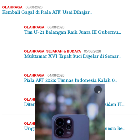
08/08/2026
OLAHRAGA
Kembali Gagal di Piala AFF: Usai Dihajar…
06/08/2026
OLAHRAGA
Tim U-21 Balangan Raih Juara III Gubernu…
,
05/08/2026
OLAHRAGA
SEJARAH & BUDAYA
Muktamar XVI Tapak Suci Digelar di Semar…
04/08/2026
OLAHRAGA
Piala AFF 2026: Timnas Indonesia Kalah 0…
×
02/08/2026
OLAHRAGA
Ditentang UEFA dan CONCACAF, Presiden FI…
31/07/2026
OLAHRAGA
Unggul Jumlah Pemain Timnas Indonesia Be…