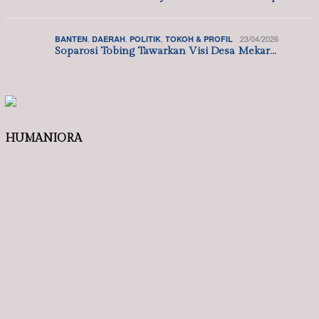
,
,
13/07/2026
DAERAH
JAWA BARAT
POLITIK
Anggota DPRD Kabupaten Bekasi Budi Yanto…
,
23/05/2026
POLITIK
SOSIAL MASYARAKAT
28 Tahun Reformasi, Pena 98 Gagas Perjua…
,
,
13/05/2026
ACEH
DAERAH
POLITIK
DPD BM PAN Aceh Jaya Resmi Terima SK Kep…
,
,
,
23/04/2026
BANTEN
DAERAH
POLITIK
TOKOH & PROFIL
Soparosi Tobing Tawarkan Visi Desa Mekar…
HUMANIORA