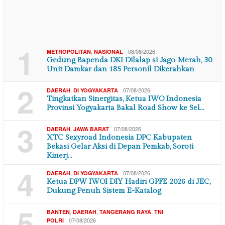
1
,
08/08/2026
METROPOLITAN
NASIONAL
Gedung Bapenda DKI Dilalap si Jago Merah, 30
Unit Damkar dan 185 Personil Dikerahkan
2
,
07/08/2026
DAERAH
DI YOGYAKARTA
Tingkatkan Sinergitas, Ketua IWO Indonesia
Provinsi Yogyakarta Bakal Road Show ke Sel…
3
,
07/08/2026
DAERAH
JAWA BARAT
XTC Sexyroad Indonesia DPC Kabupaten
Bekasi Gelar Aksi di Depan Pemkab, Soroti
Kinerj…
4
,
07/08/2026
DAERAH
DI YOGYAKARTA
Ketua DPW IWOI DIY Hadiri GPFE 2026 di JEC,
Dukung Penuh Sistem E-Katalog
5
,
,
,
BANTEN
DAERAH
TANGERANG RAYA
TNI
07/08/2026
POLRI