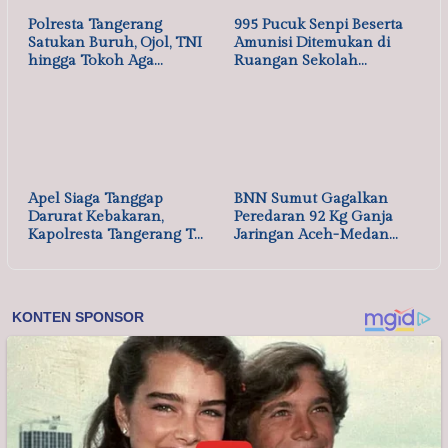
Polres Serang Polda
Ditreskrimum Polda
Banten Salurkan 8.000
Banten Tetapkan Dua
Liter Air Bersih u…
Tersangka Kasus Aksi …
Polresta Tangerang
995 Pucuk Senpi Beserta
Satukan Buruh, Ojol, TNI
Amunisi Ditemukan di
hingga Tokoh Aga…
Ruangan Sekolah…
Apel Siaga Tanggap
BNN Sumut Gagalkan
Darurat Kebakaran,
Peredaran 92 Kg Ganja
Kapolresta Tangerang T…
Jaringan Aceh-Medan…