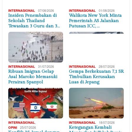
07/08/2026
01/08/2026
INTERNASIONAL
INTERNASIONAL
Insiden Penembakan di
Walikota New York Minta
Sekolah Thailand
Pemerintah AS Jalankan
Tewaskan 3 Guru dan 3…
Putusan ICC, …
31/07/2026
28/07/2026
INTERNASIONAL
INTERNASIONAL
Ribuan Imigran Gelap
Gempa Berkekuatan 7,1 SR
Asal Maroko Memasuki
Timbulkan Kerusakan
Perairan Spanyol
Luas di Jepang
,
18/07/2026
INTERNASIONAL
INTERNASIONAL
25/07/2026
Ketegangan Kembali
OPINI