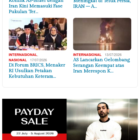
Konflik AS-Israel dengan
Meningkat di Teluk Persia,
Iran Kini Memasuki Fase
IRAN – A…
Pukulan Ter…
,
13/07/2026
INTERNASIONAL
INTERNASIONAL
17/07/2026
AS Lancarkan Gelombang
NASIONAL
Di Forum BRICS, Menaker
Serangan Keempat atas
RI Usulkan Petakan
Iran Merespon K…
Kebutuhan Keteram…