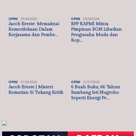
06/08/2026
06/08/2026
OPINI
OPINI
Daur Ulang Wacana
Jacob Ereste :Teori Sosial
Kejadian Besar di Bulan
Denny JA Tentang Aksi
Agustus I ET Hadi …
Demonstrasi…
05/08/2026
02/08/2026
OPINI
OPINI
Jacob Ereste: Memaknai
BPP KAPMI Minta
Kemerdekaan Dalam
Pimpinan BGN Libatkan
Kerjasama dan Pembe…
Pengusaha Muda dan
Kop…