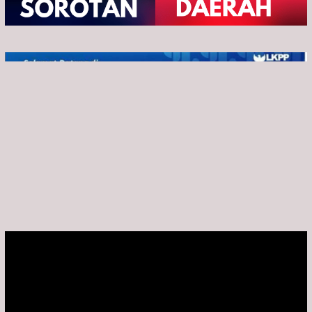
01/08/2026
31/07/2026
OPINI
OPINI
Jacob Ereste | Misteri
6 Buah Buku, 66 Tahun
Kematian Si Tukang Kritik
Bambang Isti Nugroho
Seperti Energi Pe…