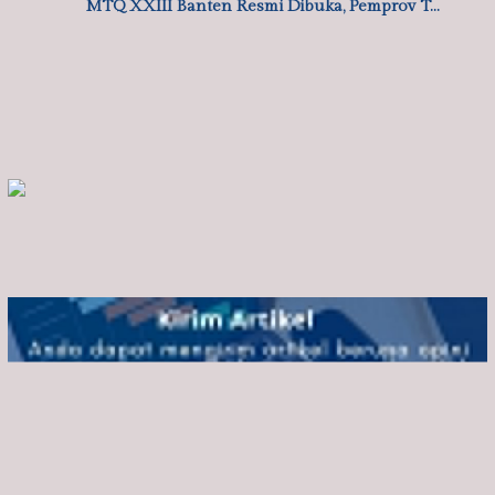
,
,
,
26/07/2026
BANTEN
DAERAH
PERISTIWA
RELIGI
Pulo Ampel Juara Umum MTQ ke-55 Kabupate…
18/07/2026
SOSIAL MASYARAKAT
Keluarga Besar Polres Metro Tangerang Ko…
,
,
07/07/2026
BANTEN
DAERAH
RELIGI
MTQ XXIII Banten Resmi Dibuka, Pemprov T…