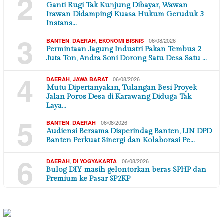
2
Ganti Rugi Tak Kunjung Dibayar, Wawan
Irawan Didampingi Kuasa Hukum Geruduk 3
Instans…
3
,
,
06/08/2026
BANTEN
DAERAH
EKONOMI BISNIS
Permintaan Jagung Industri Pakan Tembus 2
Juta Ton, Andra Soni Dorong Satu Desa Satu …
4
,
06/08/2026
DAERAH
JAWA BARAT
Mutu Dipertanyakan, Tulangan Besi Proyek
Jalan Poros Desa di Karawang Diduga Tak
Laya…
5
,
06/08/2026
BANTEN
DAERAH
Audiensi Bersama Disperindag Banten, LIN DPD
Banten Perkuat Sinergi dan Kolaborasi Pe…
6
,
06/08/2026
DAERAH
DI YOGYAKARTA
Bulog DIY masih gelontorkan beras SPHP dan
Premium ke Pasar SP2KP