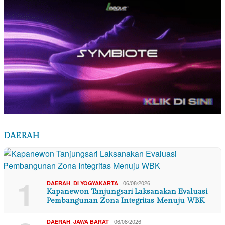
DAERAH
1
,
06/08/2026
DAERAH
DI YOGYAKARTA
Kapanewon Tanjungsari Laksanakan Evaluasi
Pembangunan Zona Integritas Menuju WBK
,
06/08/2026
DAERAH
JAWA BARAT