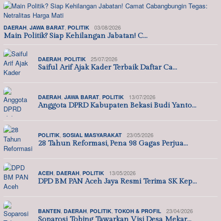
,
,
03/08/2026
DAERAH
JAWA BARAT
POLITIK
Main Politik? Siap Kehilangan Jabatan! C…
,
25/07/2026
DAERAH
POLITIK
Saiful Arif Ajak Kader Terbaik Daftar Ca…
,
,
13/07/2026
DAERAH
JAWA BARAT
POLITIK
Anggota DPRD Kabupaten Bekasi Budi Yanto…
,
23/05/2026
POLITIK
SOSIAL MASYARAKAT
28 Tahun Reformasi, Pena 98 Gagas Perjua…
,
,
13/05/2026
ACEH
DAERAH
POLITIK
DPD BM PAN Aceh Jaya Resmi Terima SK Kep…
,
,
,
23/04/2026
BANTEN
DAERAH
POLITIK
TOKOH & PROFIL
Soparosi Tobing Tawarkan Visi Desa Mekar…