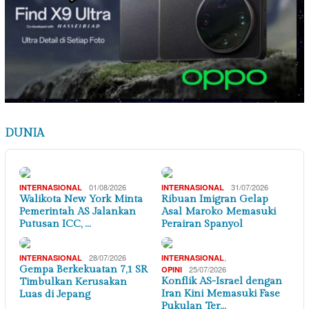
DUNIA
01/08/2026
31/07/2026
INTERNASIONAL
INTERNASIONAL
Walikota New York Minta
Ribuan Imigran Gelap
Pemerintah AS Jalankan
Asal Maroko Memasuki
Putusan ICC, …
Perairan Spanyol
28/07/2026
,
INTERNASIONAL
INTERNASIONAL
Gempa Berkekuatan 7,1 SR
25/07/2026
OPINI
Konflik AS-Israel dengan
Timbulkan Kerusakan
Iran Kini Memasuki Fase
Luas di Jepang
Pukulan Ter…