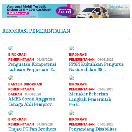
BIROKRASI PEMERINTAHAN
BIROKRASI
BIROKRASI
06/08/2026
06/08/2026
PEMERINTAHAN
PEMERINTAHAN
Penguatan Kompetensi
PPSPI Kukuhkan Pengurus
Lulusan Perguruan T…
Nasional dan 38 …
,
BANTEN
BIROKRASI
BIROKRASI
,
03/08/2026
PEMERINTAHAN
PEMERINTAHAN
05/08/2026
Menaker Beberkan
DAERAH
AMBB Soroti Anggaran
Langkah Pemerintah
Tenaga Ahli Pemprov…
Perk…
BIROKRASI
BIROKRASI
01/08/2026
01/08/2026
PEMERINTAHAN
PEMERINTAHAN
Tinjau PT Pan Brothers
Penyandang Disabilitas