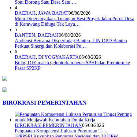
Soni Dorong Satu Desa Satu …
4
DAERAH
,
JAWA BARAT
06/08/2026
Mutu Dipertanyakan, Tulangan Besi Proyek Jalan Poros Desa
di Karawang Diduga Tak Laya…
5
BANTEN
,
DAERAH
06/08/2026
Audiensi Bersama Disperindag Banten, LIN DPD Banten
Perkuat Sinergi dan Kolaborasi Pe…
6
DAERAH
,
DI YOGYAKARTA
06/08/2026
Bulog DIY masih gelontorkan beras SPHP dan Premium ke
Pasar SP2KP
BIROKRASI PEMERINTAHAN
BIROKRASI PEMERINTAHAN
06/08/2026
Penguatan Kompetensi Lulusan Perguruan T…