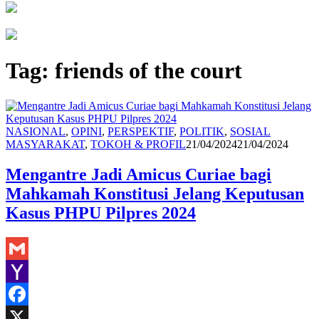
Tag:
friends of the court
NASIONAL
,
OPINI
,
PERSPEKTIF
,
POLITIK
,
SOSIAL
Redaksi
MASYARAKAT
,
TOKOH & PROFIL
21/04/2024
21/04/2024
Mengantre Jadi Amicus Curiae bagi
Mahkamah Konstitusi Jelang Keputusan
Kasus PHPU Pilpres 2024
Gmail
Yahoo
Mail
Facebook