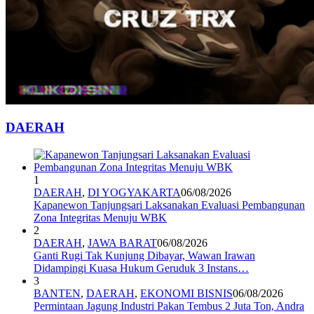
DAERAH
1
DAERAH
,
DI YOGYAKARTA
06/08/2026
Kapanewon Tanjungsari Laksanakan Evaluasi Pembangunan
Zona Integritas Menuju WBK
2
DAERAH
,
JAWA BARAT
06/08/2026
Ganti Rugi Tak Kunjung Dibayar, Wawan Irawan
Didampingi Kuasa Hukum Geruduk 3 Instans…
3
BANTEN
,
DAERAH
,
EKONOMI BISNIS
06/08/2026
Permintaan Jagung Industri Pakan Tembus 2 Juta Ton, Andra