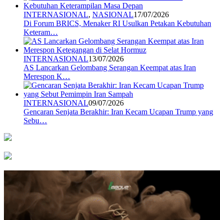
INTERNASIONAL
,
NASIONAL
17/07/2026
Di Forum BRICS, Menaker RI Usulkan Petakan Kebutuhan
Keteram…
INTERNASIONAL
13/07/2026
AS Lancarkan Gelombang Serangan Keempat atas Iran
Merespon K…
INTERNASIONAL
09/07/2026
Gencaran Senjata Berakhir: Iran Kecam Ucapan Trump yang
Sebu…