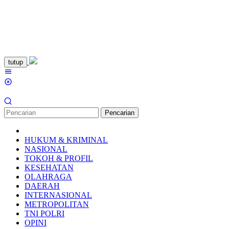
Loncat
tutup
ke
Menu
konten
Mobile
Pencarian
HUKUM & KRIMINAL
NASIONAL
TOKOH & PROFIL
KESEHATAN
OLAHRAGA
DAERAH
INTERNASIONAL
METROPOLITAN
TNI POLRI
OPINI