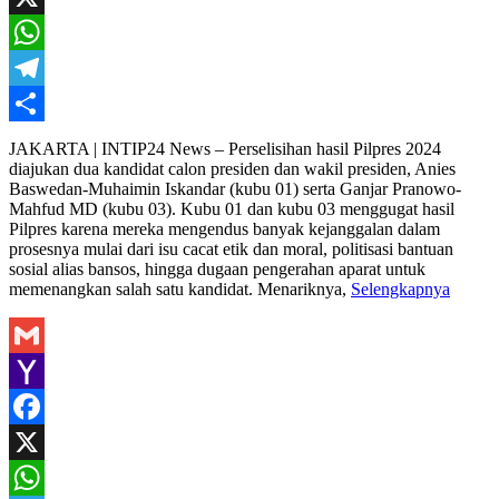
X
WhatsApp
Telegram
Share
JAKARTA | INTIP24 News – Perselisihan hasil Pilpres 2024
diajukan dua kandidat calon presiden dan wakil presiden, Anies
Baswedan-Muhaimin Iskandar (kubu 01) serta Ganjar Pranowo-
Mahfud MD (kubu 03). Kubu 01 dan kubu 03 menggugat hasil
Pilpres karena mereka mengendus banyak kejanggalan dalam
prosesnya mulai dari isu cacat etik dan moral, politisasi bantuan
sosial alias bansos, hingga dugaan pengerahan aparat untuk
memenangkan salah satu kandidat. Menariknya,
Selengkapnya
Gmail
Yahoo
Mail
Facebook
X