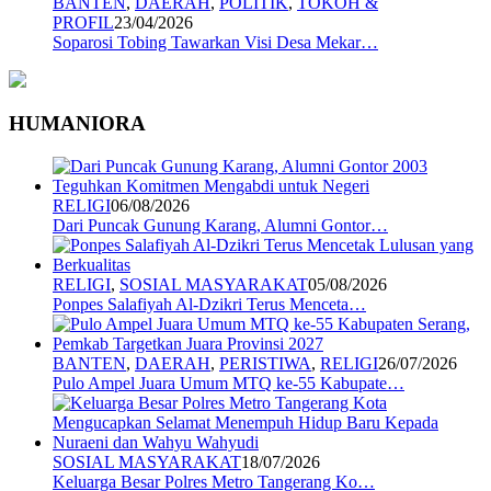
BANTEN
,
DAERAH
,
POLITIK
,
TOKOH &
PROFIL
23/04/2026
Soparosi Tobing Tawarkan Visi Desa Mekar…
HUMANIORA
RELIGI
06/08/2026
Dari Puncak Gunung Karang, Alumni Gontor…
RELIGI
,
SOSIAL MASYARAKAT
05/08/2026
Ponpes Salafiyah Al-Dzikri Terus Menceta…
BANTEN
,
DAERAH
,
PERISTIWA
,
RELIGI
26/07/2026
Pulo Ampel Juara Umum MTQ ke-55 Kabupate…
SOSIAL MASYARAKAT
18/07/2026
Keluarga Besar Polres Metro Tangerang Ko…