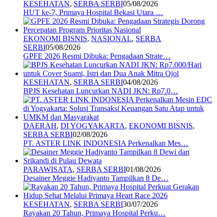
KESEHATAN
,
SERBA SERBI
05/08/2026
HUT ke-7, Primaya Hospital Bekasi Utara …
EKONOMI BISNIS
,
NASIONAL
,
SERBA
SERBI
05/08/2026
GPFE 2026 Resmi Dibuka: Pengadaan Strate…
KESEHATAN
,
SERBA SERBI
04/08/2026
BPJS Kesehatan Luncurkan NADI JKN: Rp7.0…
DAERAH
,
DI YOGYAKARTA
,
EKONOMI BISNIS
,
SERBA SERBI
02/08/2026
PT. ASTER LINK INDONESIA Perkenalkan Mes…
PARAWISATA
,
SERBA SERBI
01/08/2026
Desainer Meggie Hadiyanto Tampilkan 8 De…
KESEHATAN
,
SERBA SERBI
30/07/2026
Rayakan 20 Tahun, Primaya Hospital Perku…