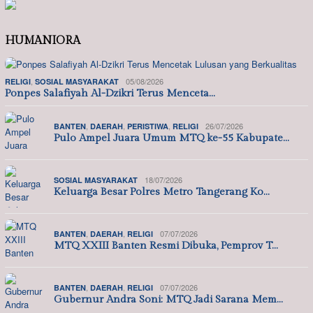
HUMANIORA
,
05/08/2026
RELIGI
SOSIAL MASYARAKAT
Ponpes Salafiyah Al-Dzikri Terus Menceta…
,
,
,
26/07/2026
BANTEN
DAERAH
PERISTIWA
RELIGI
Pulo Ampel Juara Umum MTQ ke-55 Kabupate…
18/07/2026
SOSIAL MASYARAKAT
Keluarga Besar Polres Metro Tangerang Ko…
,
,
07/07/2026
BANTEN
DAERAH
RELIGI
MTQ XXIII Banten Resmi Dibuka, Pemprov T…
,
,
07/07/2026
BANTEN
DAERAH
RELIGI
Gubernur Andra Soni: MTQ Jadi Sarana Mem…