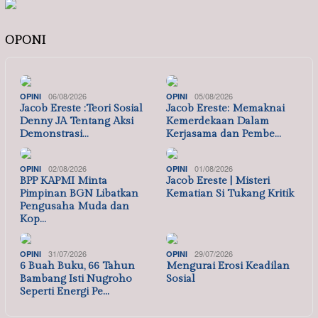
OPONI
06/08/2026
05/08/2026
OPINI
OPINI
Jacob Ereste :Teori Sosial
Jacob Ereste: Memaknai
Denny JA Tentang Aksi
Kemerdekaan Dalam
Demonstrasi…
Kerjasama dan Pembe…
02/08/2026
01/08/2026
OPINI
OPINI
BPP KAPMI Minta
Jacob Ereste | Misteri
Pimpinan BGN Libatkan
Kematian Si Tukang Kritik
Pengusaha Muda dan
Kop…
31/07/2026
29/07/2026
OPINI
OPINI
6 Buah Buku, 66 Tahun
Mengurai Erosi Keadilan
Bambang Isti Nugroho
Sosial
Seperti Energi Pe…