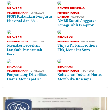
,
BIROKRASI
BANTEN
BIROKRASI
06/08/2026
,
PEMERINTAHAN
PEMERINTAHAN
PPSPI Kukuhkan Pengurus
05/08/2026
DAERAH
AMBB Soroti Anggaran
Nasional dan 38 …
Tenaga Ahli Pemprov…
BIROKRASI
BIROKRASI
03/08/2026
01/08/2026
PEMERINTAHAN
PEMERINTAHAN
Menaker Beberkan
Tinjau PT Pan Brothers
Langkah Pemerintah
Tbk, Menaker Soro…
Perk…
BIROKRASI
BIROKRASI
01/08/2026
31/07/2026
PEMERINTAHAN
PEMERINTAHAN
Penyandang Disabilitas
Kehadiran Industri Harus
Harus Mendapat Ke…
Membuka Kesempa…