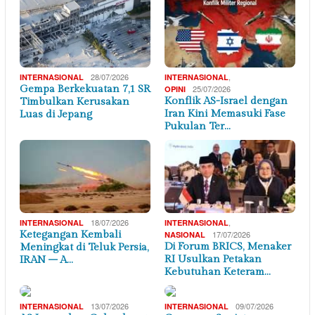
28/07/2026
,
INTERNASIONAL
INTERNASIONAL
Gempa Berkekuatan 7,1 SR
25/07/2026
OPINI
Konflik AS-Israel dengan
Timbulkan Kerusakan
Iran Kini Memasuki Fase
Luas di Jepang
Pukulan Ter…
18/07/2026
,
INTERNASIONAL
INTERNASIONAL
Ketegangan Kembali
17/07/2026
NASIONAL
Di Forum BRICS, Menaker
Meningkat di Teluk Persia,
RI Usulkan Petakan
IRAN – A…
Kebutuhan Keteram…
13/07/2026
09/07/2026
INTERNASIONAL
INTERNASIONAL