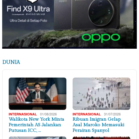
DUNIA
01/08/2026
31/07/2026
INTERNASIONAL
INTERNASIONAL
Walikota New York Minta
Ribuan Imigran Gelap
Pemerintah AS Jalankan
Asal Maroko Memasuki
Putusan ICC, …
Perairan Spanyol