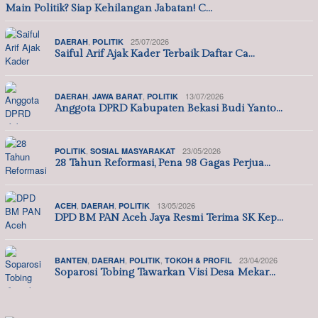
Main Politik? Siap Kehilangan Jabatan! C…
,
25/07/2026
DAERAH
POLITIK
Saiful Arif Ajak Kader Terbaik Daftar Ca…
,
,
13/07/2026
DAERAH
JAWA BARAT
POLITIK
Anggota DPRD Kabupaten Bekasi Budi Yanto…
,
23/05/2026
POLITIK
SOSIAL MASYARAKAT
28 Tahun Reformasi, Pena 98 Gagas Perjua…
,
,
13/05/2026
ACEH
DAERAH
POLITIK
DPD BM PAN Aceh Jaya Resmi Terima SK Kep…
,
,
,
23/04/2026
BANTEN
DAERAH
POLITIK
TOKOH & PROFIL
Soparosi Tobing Tawarkan Visi Desa Mekar…