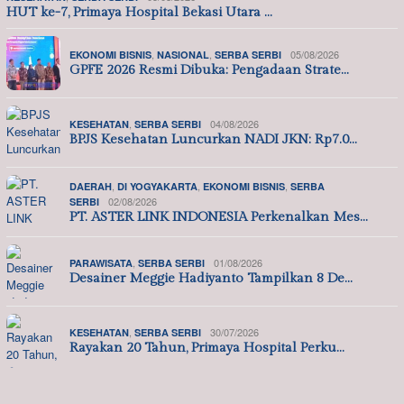
HUT ke-7, Primaya Hospital Bekasi Utara …
,
,
05/08/2026
EKONOMI BISNIS
NASIONAL
SERBA SERBI
GPFE 2026 Resmi Dibuka: Pengadaan Strate…
,
04/08/2026
KESEHATAN
SERBA SERBI
BPJS Kesehatan Luncurkan NADI JKN: Rp7.0…
,
,
,
DAERAH
DI YOGYAKARTA
EKONOMI BISNIS
SERBA
02/08/2026
SERBI
PT. ASTER LINK INDONESIA Perkenalkan Mes…
,
01/08/2026
PARAWISATA
SERBA SERBI
Desainer Meggie Hadiyanto Tampilkan 8 De…
,
30/07/2026
KESEHATAN
SERBA SERBI
Rayakan 20 Tahun, Primaya Hospital Perku…