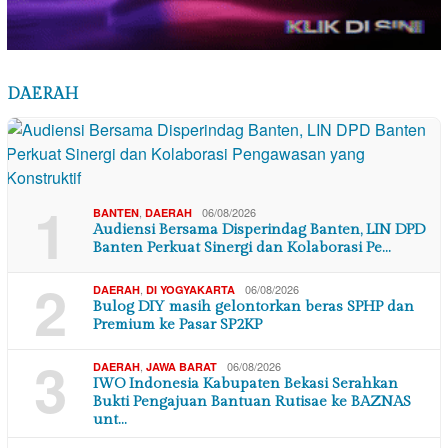
DAERAH
1
,
06/08/2026
BANTEN
DAERAH
Audiensi Bersama Disperindag Banten, LIN DPD
Banten Perkuat Sinergi dan Kolaborasi Pe…
2
,
06/08/2026
DAERAH
DI YOGYAKARTA
Bulog DIY masih gelontorkan beras SPHP dan
Premium ke Pasar SP2KP
3
,
06/08/2026
DAERAH
JAWA BARAT
IWO Indonesia Kabupaten Bekasi Serahkan
Bukti Pengajuan Bantuan Rutisae ke BAZNAS
unt…