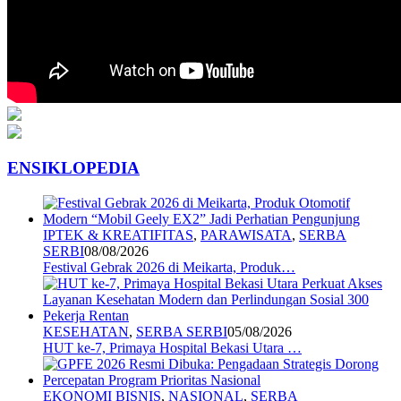
ENSIKLOPEDIA
IPTEK & KREATIFITAS
,
PARAWISATA
,
SERBA
SERBI
08/08/2026
Festival Gebrak 2026 di Meikarta, Produk…
KESEHATAN
,
SERBA SERBI
05/08/2026
HUT ke-7, Primaya Hospital Bekasi Utara …
EKONOMI BISNIS
,
NASIONAL
,
SERBA