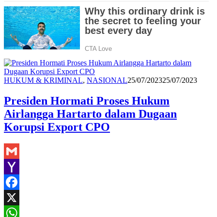
Redaksi
HUKUM & KRIMINAL
,
NASIONAL
25/07/2023
25/07/2023
Presiden Hormati Proses Hukum
Airlangga Hartarto dalam Dugaan
Korupsi Export CPO
Gmail
Yahoo
Mail
Facebook
X