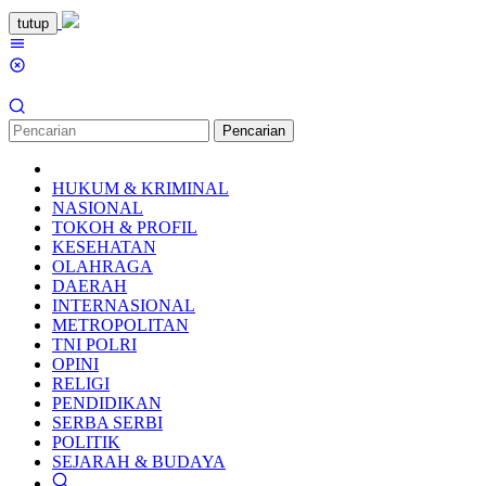
Loncat
tutup
ke
Menu
konten
Mobile
Pencarian
HUKUM & KRIMINAL
NASIONAL
TOKOH & PROFIL
KESEHATAN
OLAHRAGA
DAERAH
INTERNASIONAL
METROPOLITAN
TNI POLRI
OPINI
RELIGI
PENDIDIKAN
SERBA SERBI
POLITIK
SEJARAH & BUDAYA