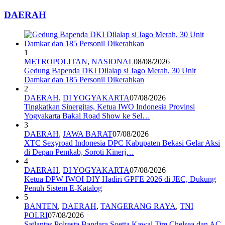
DAERAH
1
METROPOLITAN
,
NASIONAL
08/08/2026
Gedung Bapenda DKI Dilalap si Jago Merah, 30 Unit
Damkar dan 185 Personil Dikerahkan
2
DAERAH
,
DI YOGYAKARTA
07/08/2026
Tingkatkan Sinergitas, Ketua IWO Indonesia Provinsi
Yogyakarta Bakal Road Show ke Sel…
3
DAERAH
,
JAWA BARAT
07/08/2026
XTC Sexyroad Indonesia DPC Kabupaten Bekasi Gelar Aksi
di Depan Pemkab, Soroti Kinerj…
4
DAERAH
,
DI YOGYAKARTA
07/08/2026
Ketua DPW IWOI DIY Hadiri GPFE 2026 di JEC, Dukung
Penuh Sistem E-Katalog
5
BANTEN
,
DAERAH
,
TANGERANG RAYA
,
TNI
POLRI
07/08/2026
Satlantas Polresta Bandara Soetta Kawal Tim Chelsea dan AC