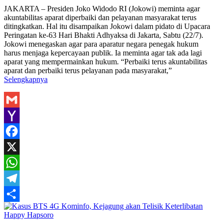
Share
JAKARTA – Presiden Joko Widodo RI (Jokowi) meminta agar
akuntabilitas aparat diperbaiki dan pelayanan masyarakat terus
ditingkatkan. Hal itu disampaikan Jokowi dalam pidato di Upacara
Peringatan ke-63 Hari Bhakti Adhyaksa di Jakarta, Sabtu (22/7).
Jokowi menegaskan agar para aparatur negara penegak hukum
harus menjaga kepercayaan publik. Ia meminta agar tak ada lagi
aparat yang mempermainkan hukum. “Perbaiki terus akuntabilitas
aparat dan perbaiki terus pelayanan pada masyarakat,”
Selengkapnya
Gmail
Yahoo
Mail
Facebook
X
WhatsApp
Telegram
Share