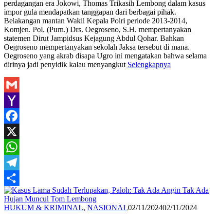
perdagangan era Jokowi, Thomas Trikasih Lembong dalam kasus
impor gula mendapatkan tanggapan dari berbagai pihak.
Belakangan mantan Wakil Kepala Polri periode 2013-2014,
Komjen. Pol. (Purn.) Drs. Oegroseno, S.H. mempertanyakan
statemen Dirut Jampidsus Kejagung Abdul Qohar. Bahkan
Oegroseno mempertanyakan sekolah Jaksa tersebut di mana.
Oegroseno yang akrab disapa Ugro ini mengatakan bahwa selama
dirinya jadi penyidik kalau menyangkut
Selengkapnya
Gmail
Yahoo
Mail
Facebook
X
WhatsApp
Telegram
Share
Redaksi
HUKUM & KRIMINAL
,
NASIONAL
02/11/2024
02/11/2024