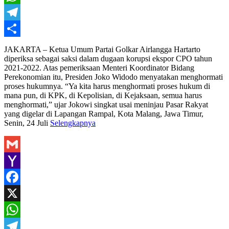
WhatsApp
Telegram
Share
JAKARTA – Ketua Umum Partai Golkar Airlangga Hartarto
diperiksa sebagai saksi dalam dugaan korupsi ekspor CPO tahun
2021-2022. Atas pemeriksaan Menteri Koordinator Bidang
Perekonomian itu, Presiden Joko Widodo menyatakan menghormati
proses hukumnya. “Ya kita harus menghormati proses hukum di
mana pun, di KPK, di Kepolisian, di Kejaksaan, semua harus
menghormati,” ujar Jokowi singkat usai meninjau Pasar Rakyat
yang digelar di Lapangan Rampal, Kota Malang, Jawa Timur,
Senin, 24 Juli
Selengkapnya
Gmail
Yahoo
Mail
Facebook
X
WhatsApp