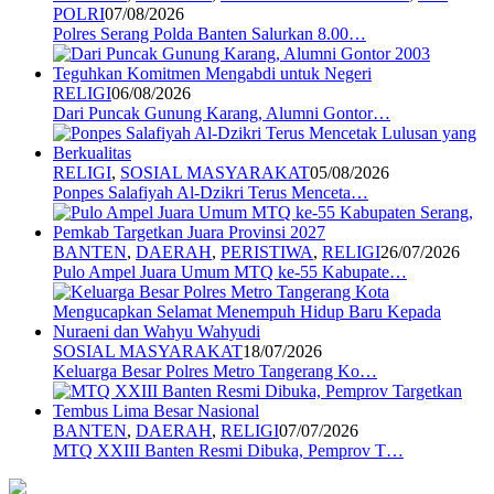
POLRI
07/08/2026
Polres Serang Polda Banten Salurkan 8.00…
RELIGI
06/08/2026
Dari Puncak Gunung Karang, Alumni Gontor…
RELIGI
,
SOSIAL MASYARAKAT
05/08/2026
Ponpes Salafiyah Al-Dzikri Terus Menceta…
BANTEN
,
DAERAH
,
PERISTIWA
,
RELIGI
26/07/2026
Pulo Ampel Juara Umum MTQ ke-55 Kabupate…
SOSIAL MASYARAKAT
18/07/2026
Keluarga Besar Polres Metro Tangerang Ko…
BANTEN
,
DAERAH
,
RELIGI
07/07/2026
MTQ XXIII Banten Resmi Dibuka, Pemprov T…