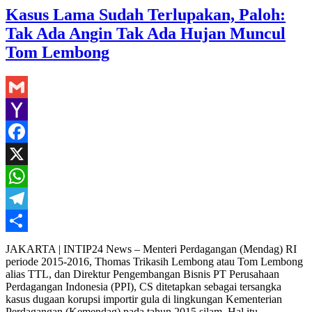
Kasus Lama Sudah Terlupakan, Paloh:
Tak Ada Angin Tak Ada Hujan Muncul
Tom Lembong
Gmail
Yahoo
Mail
Facebook
X
WhatsApp
Telegram
Share
JAKARTA | INTIP24 News – Menteri Perdagangan (Mendag) RI
periode 2015-2016, Thomas Trikasih Lembong atau Tom Lembong
alias TTL, dan Direktur Pengembangan Bisnis PT Perusahaan
Perdagangan Indonesia (PPI), CS ditetapkan sebagai tersangka
kasus dugaan korupsi importir gula di lingkungan Kementerian
Perdagangan (Kemendag) pada tahun 2015 silam. Hal itu