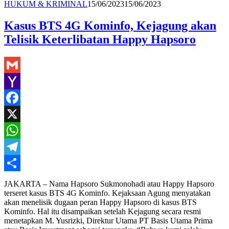
Redaksi
HUKUM & KRIMINAL
15/06/2023
15/06/2023
Kasus BTS 4G Kominfo, Kejagung akan
Telisik Keterlibatan Happy Hapsoro
Gmail
Yahoo
Mail
Facebook
X
WhatsApp
Telegram
Share
JAKARTA – Nama Hapsoro Sukmonohadi atau Happy Hapsoro
terseret kasus BTS 4G Kominfo. Kejaksaan Agung menyatakan
akan menelisik dugaan peran Happy Hapsoro di kasus BTS
Kominfo. Hal itu disampaikan setelah Kejagung secara resmi
menetapkan M. Yusrizki, Direktur Utama PT Basis Utama Prima