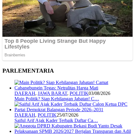
PARLEMENTARIA
DAERAH
,
JAWA BARAT
,
POLITIK
03/08/2026
Main Politik? Siap Kehilangan Jabatan! C…
DAERAH
,
POLITIK
25/07/2026
Saiful Arif Ajak Kader Terbaik Daftar Ca…