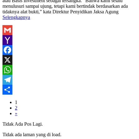
atau Basis Investment sebagai tersangka. “Bahwa kami selalu
menulusuri sampai ujung, tetapi kami bertindak berdasarkan ada
tidaknya alat bukti,” kata Direktur Penyidikan Jaksa Agung
Selengkapnya
Gmail
Yahoo
Mail
Facebook
X
WhatsApp
Telegram
Share
1
2
»
Tidak Ada Pos Lagi.
Tidak ada laman yang di load.