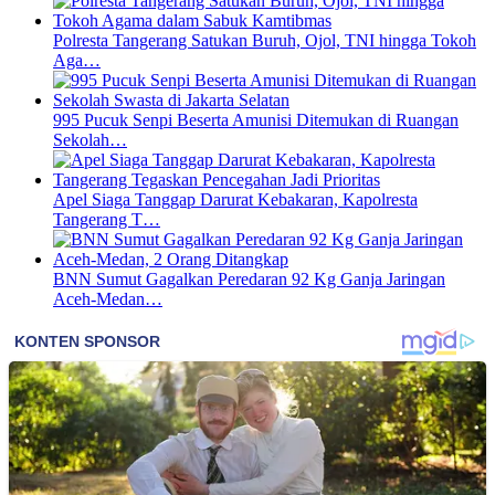
Polresta Tangerang Satukan Buruh, Ojol, TNI hingga Tokoh
Aga…
995 Pucuk Senpi Beserta Amunisi Ditemukan di Ruangan
Sekolah…
Apel Siaga Tanggap Darurat Kebakaran, Kapolresta
Tangerang T…
BNN Sumut Gagalkan Peredaran 92 Kg Ganja Jaringan
Aceh-Medan…