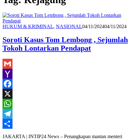
Redaksi
HUKUM & KRIMINAL
,
NASIONAL
04/11/2024
04/11/2024
Soroti Kasus Tom Lembong , Sejumlah
Tokoh Lontarkan Pendapat
Gmail
Yahoo
Mail
Facebook
X
WhatsApp
Telegram
Share
JAKARTA | INTIP24 News – Penangkapan mantan menteri