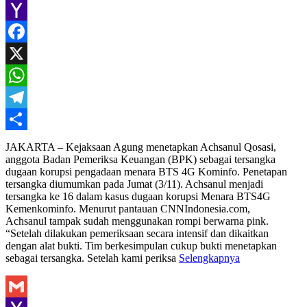
Gmail
Yahoo
Mail
Facebook
X
WhatsApp
Telegram
Share
JAKARTA – Kejaksaan Agung menetapkan Achsanul Qosasi,
anggota Badan Pemeriksa Keuangan (BPK) sebagai tersangka
dugaan korupsi pengadaan menara BTS 4G Kominfo. Penetapan
tersangka diumumkan pada Jumat (3/11). Achsanul menjadi
tersangka ke 16 dalam kasus dugaan korupsi Menara BTS4G
Kemenkominfo. Menurut pantauan CNNIndonesia.com,
Achsanul tampak sudah menggunakan rompi berwarna pink.
“Setelah dilakukan pemeriksaan secara intensif dan dikaitkan
dengan alat bukti. Tim berkesimpulan cukup bukti menetapkan
sebagai tersangka. Setelah kami periksa
Selengkapnya