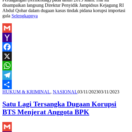
disampaikan langsung Direktur Penyidik Jampidsus Kejagung RI
Abdul Qohar dalam dugaan kasus tindak pidana korupsi importasi
gula
Selengkapnya
Gmail
Yahoo
Mail
Facebook
X
WhatsApp
Telegram
Redaksi
HUKUM & KRIMINAL
,
NASIONAL
03/11/2023
03/11/2023
Share
Satu Lagi Tersangka Dugaan Korupsi
BTS Menjerat Anggota BPK