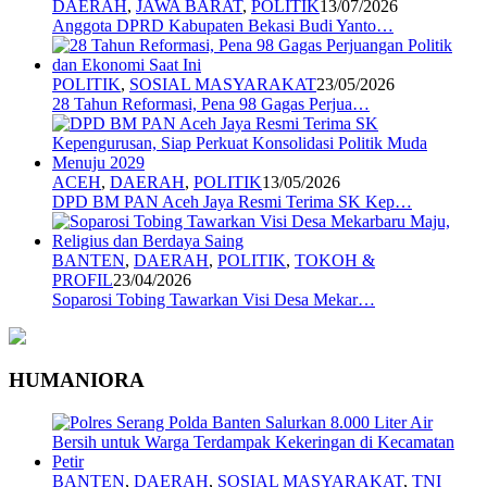
DAERAH
,
JAWA BARAT
,
POLITIK
13/07/2026
Anggota DPRD Kabupaten Bekasi Budi Yanto…
POLITIK
,
SOSIAL MASYARAKAT
23/05/2026
28 Tahun Reformasi, Pena 98 Gagas Perjua…
ACEH
,
DAERAH
,
POLITIK
13/05/2026
DPD BM PAN Aceh Jaya Resmi Terima SK Kep…
BANTEN
,
DAERAH
,
POLITIK
,
TOKOH &
PROFIL
23/04/2026
Soparosi Tobing Tawarkan Visi Desa Mekar…
HUMANIORA
BANTEN
,
DAERAH
,
SOSIAL MASYARAKAT
,
TNI