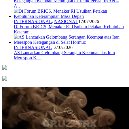
Ketegangan Kembali Meningkat di Teluk Persia, IRAN –
A…
INTERNASIONAL
,
NASIONAL
17/07/2026
Di Forum BRICS, Menaker RI Usulkan Petakan Kebutuhan
Keteram…
INTERNASIONAL
13/07/2026
AS Lancarkan Gelombang Serangan Keempat atas Iran
Merespon K…