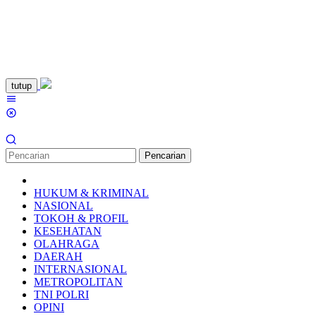
Loncat
tutup
ke
Menu
konten
Mobile
Pencarian
HUKUM & KRIMINAL
NASIONAL
TOKOH & PROFIL
KESEHATAN
OLAHRAGA
DAERAH
INTERNASIONAL
METROPOLITAN
TNI POLRI
OPINI