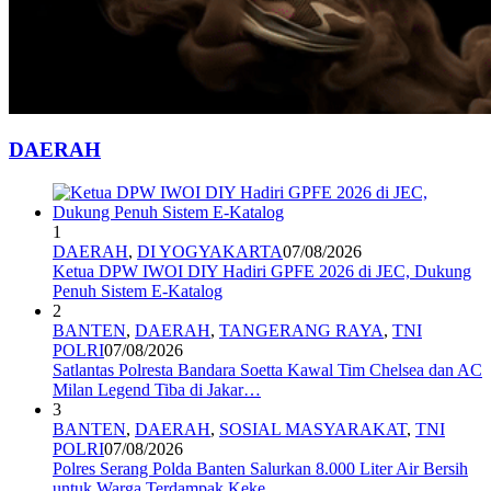
DAERAH
1
DAERAH
,
DI YOGYAKARTA
07/08/2026
Ketua DPW IWOI DIY Hadiri GPFE 2026 di JEC, Dukung
Penuh Sistem E-Katalog
2
BANTEN
,
DAERAH
,
TANGERANG RAYA
,
TNI
POLRI
07/08/2026
Satlantas Polresta Bandara Soetta Kawal Tim Chelsea dan AC
Milan Legend Tiba di Jakar…
3
BANTEN
,
DAERAH
,
SOSIAL MASYARAKAT
,
TNI
POLRI
07/08/2026
Polres Serang Polda Banten Salurkan 8.000 Liter Air Bersih
untuk Warga Terdampak Keke…