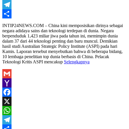
WhatsApp
Telegram
Share
INTIP24NEWS.COM – China kini memposisikan dirinya sebagai
negara adidaya sains dan teknologi terdepan di dunia. Negara
berpenduduk 1,423 miliar jiwa pada tahun ini, memimpin dunia
dalam 37 dari 44 teknologi penting dan baru muncul. Demikian
hasil studi Australian Strategic Policy Institute (ASPI) pada hari
Kamis. Laporan tersebut menyebutkan bahwa di beberapa bidang,
10 lembaga penelitian top dunia berbasis di China. Pelacak
Teknologi Kritis ASPI mencakup
Selengkapnya
Gmail
Yahoo
Mail
Facebook
X
WhatsApp
Telegram