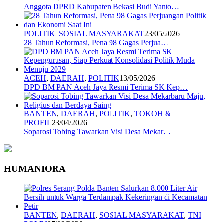
Anggota DPRD Kabupaten Bekasi Budi Yanto…
POLITIK
,
SOSIAL MASYARAKAT
23/05/2026
28 Tahun Reformasi, Pena 98 Gagas Perjua…
ACEH
,
DAERAH
,
POLITIK
13/05/2026
DPD BM PAN Aceh Jaya Resmi Terima SK Kep…
BANTEN
,
DAERAH
,
POLITIK
,
TOKOH &
PROFIL
23/04/2026
Soparosi Tobing Tawarkan Visi Desa Mekar…
HUMANIORA
BANTEN
,
DAERAH
,
SOSIAL MASYARAKAT
,
TNI