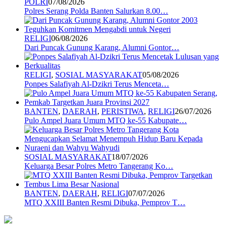
POLRI
07/08/2026
Polres Serang Polda Banten Salurkan 8.00…
RELIGI
06/08/2026
Dari Puncak Gunung Karang, Alumni Gontor…
RELIGI
,
SOSIAL MASYARAKAT
05/08/2026
Ponpes Salafiyah Al-Dzikri Terus Menceta…
BANTEN
,
DAERAH
,
PERISTIWA
,
RELIGI
26/07/2026
Pulo Ampel Juara Umum MTQ ke-55 Kabupate…
SOSIAL MASYARAKAT
18/07/2026
Keluarga Besar Polres Metro Tangerang Ko…
BANTEN
,
DAERAH
,
RELIGI
07/07/2026
MTQ XXIII Banten Resmi Dibuka, Pemprov T…