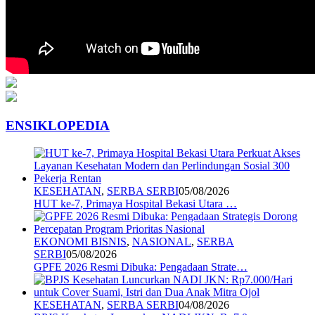
ENSIKLOPEDIA
KESEHATAN
,
SERBA SERBI
05/08/2026
HUT ke-7, Primaya Hospital Bekasi Utara …
EKONOMI BISNIS
,
NASIONAL
,
SERBA
SERBI
05/08/2026
GPFE 2026 Resmi Dibuka: Pengadaan Strate…
KESEHATAN
,
SERBA SERBI
04/08/2026