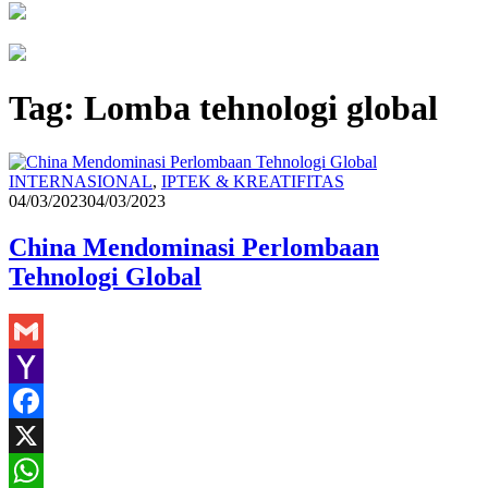
Tag:
Lomba tehnologi global
Redaksi
INTERNASIONAL
,
IPTEK & KREATIFITAS
04/03/2023
04/03/2023
China Mendominasi Perlombaan
Tehnologi Global
Gmail
Yahoo
Mail
Facebook
X