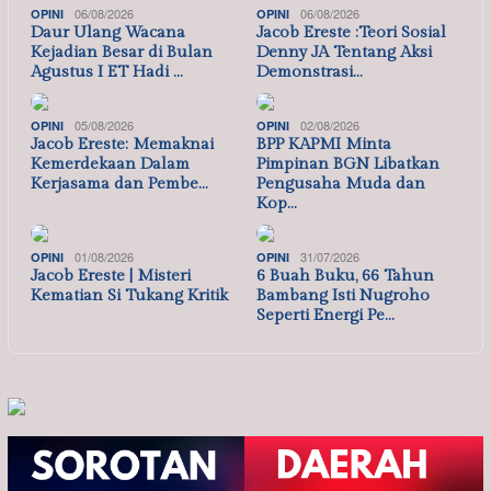
06/08/2026
06/08/2026
OPINI
OPINI
Daur Ulang Wacana
Jacob Ereste :Teori Sosial
Kejadian Besar di Bulan
Denny JA Tentang Aksi
Agustus I ET Hadi …
Demonstrasi…
05/08/2026
02/08/2026
OPINI
OPINI
Jacob Ereste: Memaknai
BPP KAPMI Minta
Kemerdekaan Dalam
Pimpinan BGN Libatkan
Kerjasama dan Pembe…
Pengusaha Muda dan
Kop…
01/08/2026
31/07/2026
OPINI
OPINI
Jacob Ereste | Misteri
6 Buah Buku, 66 Tahun
Kematian Si Tukang Kritik
Bambang Isti Nugroho
Seperti Energi Pe…