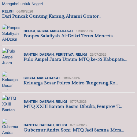
06/08/2026
RELIGI
Dari Puncak Gunung Karang, Alumni Gontor…
,
05/08/2026
RELIGI
SOSIAL MASYARAKAT
Ponpes Salafiyah Al-Dzikri Terus Menceta…
,
,
,
26/07/2026
BANTEN
DAERAH
PERISTIWA
RELIGI
Pulo Ampel Juara Umum MTQ ke-55 Kabupate…
18/07/2026
SOSIAL MASYARAKAT
Keluarga Besar Polres Metro Tangerang Ko…
,
,
07/07/2026
BANTEN
DAERAH
RELIGI
MTQ XXIII Banten Resmi Dibuka, Pemprov T…
,
,
07/07/2026
BANTEN
DAERAH
RELIGI
Gubernur Andra Soni: MTQ Jadi Sarana Mem…