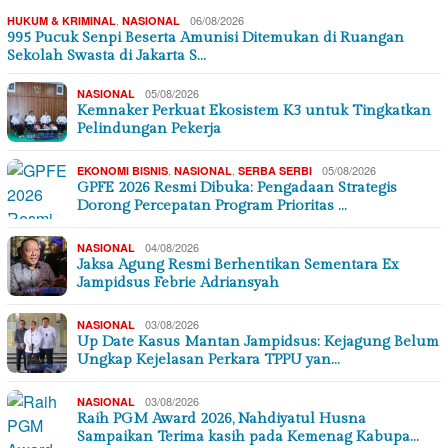
,
06/08/2026
HUKUM & KRIMINAL
NASIONAL
995 Pucuk Senpi Beserta Amunisi Ditemukan di Ruangan
Sekolah Swasta di Jakarta S…
05/08/2026
NASIONAL
Kemnaker Perkuat Ekosistem K3 untuk Tingkatkan
Pelindungan Pekerja
,
,
05/08/2026
EKONOMI BISNIS
NASIONAL
SERBA SERBI
GPFE 2026 Resmi Dibuka: Pengadaan Strategis
Dorong Percepatan Program Prioritas …
04/08/2026
NASIONAL
Jaksa Agung Resmi Berhentikan Sementara Ex
Jampidsus Febrie Adriansyah
03/08/2026
NASIONAL
Up Date Kasus Mantan Jampidsus: Kejagung Belum
Ungkap Kejelasan Perkara TPPU yan…
03/08/2026
NASIONAL
Raih PGM Award 2026, Nahdiyatul Husna
Sampaikan Terima kasih pada Kemenag Kabupa…