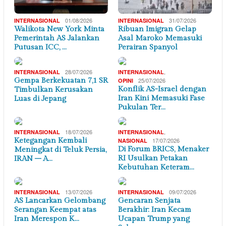
01/08/2026
31/07/2026
INTERNASIONAL
INTERNASIONAL
Walikota New York Minta
Ribuan Imigran Gelap
Pemerintah AS Jalankan
Asal Maroko Memasuki
Putusan ICC, …
Perairan Spanyol
28/07/2026
,
INTERNASIONAL
INTERNASIONAL
Gempa Berkekuatan 7,1 SR
25/07/2026
OPINI
Konflik AS-Israel dengan
Timbulkan Kerusakan
Iran Kini Memasuki Fase
Luas di Jepang
Pukulan Ter…
18/07/2026
,
INTERNASIONAL
INTERNASIONAL
Ketegangan Kembali
17/07/2026
NASIONAL
Di Forum BRICS, Menaker
Meningkat di Teluk Persia,
RI Usulkan Petakan
IRAN – A…
Kebutuhan Keteram…
13/07/2026
09/07/2026
INTERNASIONAL
INTERNASIONAL
AS Lancarkan Gelombang
Gencaran Senjata
Serangan Keempat atas
Berakhir: Iran Kecam
Iran Merespon K…
Ucapan Trump yang