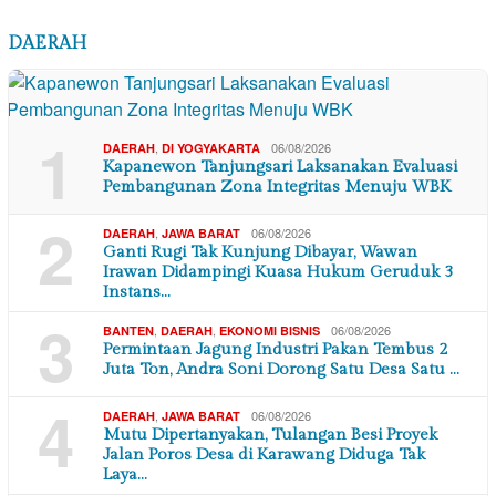
DAERAH
1
,
06/08/2026
DAERAH
DI YOGYAKARTA
Kapanewon Tanjungsari Laksanakan Evaluasi
Pembangunan Zona Integritas Menuju WBK
2
,
06/08/2026
DAERAH
JAWA BARAT
Ganti Rugi Tak Kunjung Dibayar, Wawan
Irawan Didampingi Kuasa Hukum Geruduk 3
Instans…
3
,
,
06/08/2026
BANTEN
DAERAH
EKONOMI BISNIS
Permintaan Jagung Industri Pakan Tembus 2
Juta Ton, Andra Soni Dorong Satu Desa Satu …
4
,
06/08/2026
DAERAH
JAWA BARAT
Mutu Dipertanyakan, Tulangan Besi Proyek
Jalan Poros Desa di Karawang Diduga Tak
Laya…