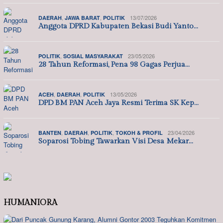
,
,
13/07/2026
DAERAH
JAWA BARAT
POLITIK
Anggota DPRD Kabupaten Bekasi Budi Yanto…
,
23/05/2026
POLITIK
SOSIAL MASYARAKAT
28 Tahun Reformasi, Pena 98 Gagas Perjua…
,
,
13/05/2026
ACEH
DAERAH
POLITIK
DPD BM PAN Aceh Jaya Resmi Terima SK Kep…
,
,
,
23/04/2026
BANTEN
DAERAH
POLITIK
TOKOH & PROFIL
Soparosi Tobing Tawarkan Visi Desa Mekar…
HUMANIORA