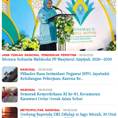
,
,
,
08/08/2026
JAWA TENGAH
NASIONAL
PENDIDIKAN
PERISTIWA
Monica Subastia Nahkodai PP Nasyiatul Aisyiyah 2026–2030
08/08/2026
NASIONAL
Pilkades Rasa Intimidasi: Pegawai SPPG Jayabakti
Kehilangan Pekerjaan, Karena Be…
08/08/2026
NASIONAL
Semarak Kemerdekaan RI ke-81, Kecamatan
Karawaci Gelar Gerak Jalan Sehat
,
08/08/2026
METROPOLITAN
NASIONAL
Gedung Bapenda DKI Dilalap si Jago Merah, 30 Unit