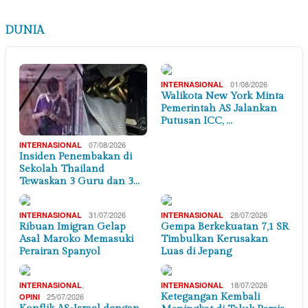
DUNIA
01/08/2026
INTERNASIONAL
Walikota New York Minta
Pemerintah AS Jalankan
Putusan ICC, …
07/08/2026
INTERNASIONAL
Insiden Penembakan di
Sekolah Thailand
Tewaskan 3 Guru dan 3…
31/07/2026
28/07/2026
INTERNASIONAL
INTERNASIONAL
Ribuan Imigran Gelap
Gempa Berkekuatan 7,1 SR
Asal Maroko Memasuki
Timbulkan Kerusakan
Perairan Spanyol
Luas di Jepang
,
18/07/2026
INTERNASIONAL
INTERNASIONAL
25/07/2026
Ketegangan Kembali
OPINI