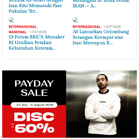
Konflik AS-Israel dengan
Meningkat di Teluk Persia,
Iran Kini Memasuki Fase
IRAN – A…
Pukulan Ter…
,
13/07/2026
INTERNASIONAL
INTERNASIONAL
17/07/2026
AS Lancarkan Gelombang
NASIONAL
Di Forum BRICS, Menaker
Serangan Keempat atas
RI Usulkan Petakan
Iran Merespon K…
Kebutuhan Keteram…