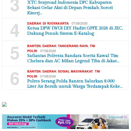
3
XTC Sexyroad Indonesia DPC Kabupaten
Bekasi Gelar Aksi di Depan Pemkab, Soroti
Kinerj…
4
,
07/08/2026
DAERAH
DI YOGYAKARTA
Ketua DPW IWOI DIY Hadiri GPFE 2026 di JEC,
Dukung Penuh Sistem E-Katalog
5
,
,
,
BANTEN
DAERAH
TANGERANG RAYA
TNI
07/08/2026
POLRI
Satlantas Polresta Bandara Soetta Kawal Tim
Chelsea dan AC Milan Legend Tiba di Jakar…
6
,
,
,
BANTEN
DAERAH
SOSIAL MASYARAKAT
TNI
07/08/2026
POLRI
Polres Serang Polda Banten Salurkan 8.000
Liter Air Bersih untuk Warga Terdampak Keke…