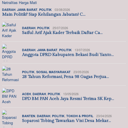
,
,
03/08/2026
DAERAH
JAWA BARAT
POLITIK
Main Politik? Siap Kehilangan Jabatan! C…
,
25/07/2026
DAERAH
POLITIK
Saiful Arif Ajak Kader Terbaik Daftar Ca…
,
,
13/07/2026
DAERAH
JAWA BARAT
POLITIK
Anggota DPRD Kabupaten Bekasi Budi Yanto…
,
23/05/2026
POLITIK
SOSIAL MASYARAKAT
28 Tahun Reformasi, Pena 98 Gagas Perjua…
,
,
13/05/2026
ACEH
DAERAH
POLITIK
DPD BM PAN Aceh Jaya Resmi Terima SK Kep…
,
,
,
23/04/2026
BANTEN
DAERAH
POLITIK
TOKOH & PROFIL
Soparosi Tobing Tawarkan Visi Desa Mekar…