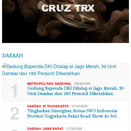
DAERAH
1
,
08/08/2026
METROPOLITAN
NASIONAL
Gedung Bapenda DKI Dilalap si Jago Merah, 30
Unit Damkar dan 185 Personil Dikerahkan
2
,
07/08/2026
DAERAH
DI YOGYAKARTA
Tingkatkan Sinergitas, Ketua IWO Indonesia
Provinsi Yogyakarta Bakal Road Show ke Sel…
,
07/08/2026
DAERAH
JAWA BARAT