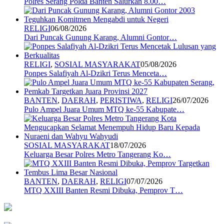
Polres Serang Polda Banten Salurkan 8.00…
RELIGI
06/08/2026
Dari Puncak Gunung Karang, Alumni Gontor…
RELIGI
,
SOSIAL MASYARAKAT
05/08/2026
Ponpes Salafiyah Al-Dzikri Terus Menceta…
BANTEN
,
DAERAH
,
PERISTIWA
,
RELIGI
26/07/2026
Pulo Ampel Juara Umum MTQ ke-55 Kabupate…
SOSIAL MASYARAKAT
18/07/2026
Keluarga Besar Polres Metro Tangerang Ko…
BANTEN
,
DAERAH
,
RELIGI
07/07/2026
MTQ XXIII Banten Resmi Dibuka, Pemprov T…