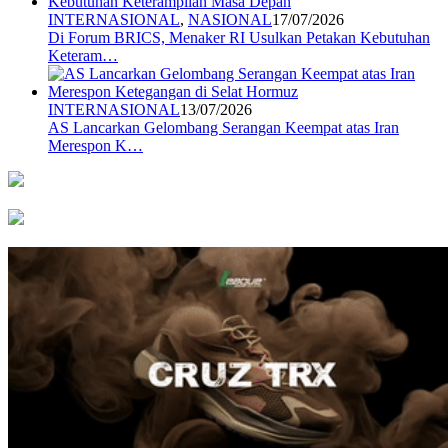
INTERNASIONAL
,
NASIONAL
17/07/2026
Di Forum BRICS, Menaker RI Usulkan Petakan Kebutuhan
Keteram…
INTERNASIONAL
13/07/2026
AS Lancarkan Gelombang Serangan Keempat atas Iran
Merespon K…