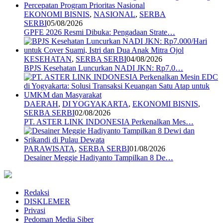
EKONOMI BISNIS
,
NASIONAL
,
SERBA
SERBI
05/08/2026
GPFE 2026 Resmi Dibuka: Pengadaan Strate…
KESEHATAN
,
SERBA SERBI
04/08/2026
BPJS Kesehatan Luncurkan NADI JKN: Rp7.0…
DAERAH
,
DI YOGYAKARTA
,
EKONOMI BISNIS
,
SERBA SERBI
02/08/2026
PT. ASTER LINK INDONESIA Perkenalkan Mes…
PARAWISATA
,
SERBA SERBI
01/08/2026
Desainer Meggie Hadiyanto Tampilkan 8 De…
Redaksi
DISKLEMER
Privasi
Pedoman Media Siber