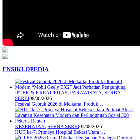
ENSIKLOPEDIA
IPTEK & KREATIFITAS
,
PARAWISATA
,
SERBA
SERBI
08/08/2026
Festival Gebrak 2026 di Meikarta, Produk…
KESEHATAN
,
SERBA SERBI
05/08/2026
HUT ke-7, Primaya Hospital Bekasi Utara …