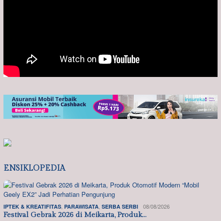
ENSIKLOPEDIA
,
,
08/08/2026
IPTEK & KREATIFITAS
PARAWISATA
SERBA SERBI
Festival Gebrak 2026 di Meikarta, Produk…