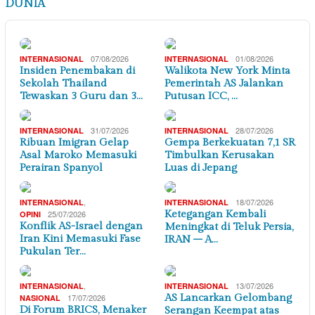
DUNIA
07/08/2026
01/08/2026
INTERNASIONAL
INTERNASIONAL
Insiden Penembakan di
Walikota New York Minta
Sekolah Thailand
Pemerintah AS Jalankan
Tewaskan 3 Guru dan 3…
Putusan ICC, …
31/07/2026
28/07/2026
INTERNASIONAL
INTERNASIONAL
Ribuan Imigran Gelap
Gempa Berkekuatan 7,1 SR
Asal Maroko Memasuki
Timbulkan Kerusakan
Perairan Spanyol
Luas di Jepang
,
18/07/2026
INTERNASIONAL
INTERNASIONAL
25/07/2026
Ketegangan Kembali
OPINI
Konflik AS-Israel dengan
Meningkat di Teluk Persia,
Iran Kini Memasuki Fase
IRAN – A…
Pukulan Ter…
,
13/07/2026
INTERNASIONAL
INTERNASIONAL
17/07/2026
AS Lancarkan Gelombang
NASIONAL
Di Forum BRICS, Menaker
Serangan Keempat atas