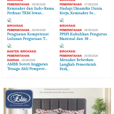
09/08/2026
07/08/2026
PEMERINTAHAN
PEMERINTAHAN
Kemnaker dan Indo-Rama
Hadapi Dinamika Dunia
Perkuat TKM lewat…
Kerja, Kemnaker Se…
BIROKRASI
BIROKRASI
06/08/2026
06/08/2026
PEMERINTAHAN
PEMERINTAHAN
Penguatan Kompetensi
PPSPI Kukuhkan Pengurus
Lulusan Perguruan T…
Nasional dan 38 …
,
BANTEN
BIROKRASI
BIROKRASI
,
03/08/2026
PEMERINTAHAN
PEMERINTAHAN
05/08/2026
Menaker Beberkan
DAERAH
AMBB Soroti Anggaran
Langkah Pemerintah
Tenaga Ahli Pemprov…
Perk…