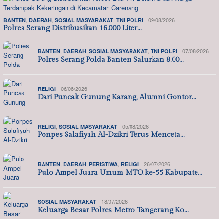
,
,
,
09/08/2026
BANTEN
DAERAH
SOSIAL MASYARAKAT
TNI POLRI
Polres Serang Distribusikan 16.000 Liter…
,
,
,
07/08/2026
BANTEN
DAERAH
SOSIAL MASYARAKAT
TNI POLRI
Polres Serang Polda Banten Salurkan 8.00…
06/08/2026
RELIGI
Dari Puncak Gunung Karang, Alumni Gontor…
,
05/08/2026
RELIGI
SOSIAL MASYARAKAT
Ponpes Salafiyah Al-Dzikri Terus Menceta…
,
,
,
26/07/2026
BANTEN
DAERAH
PERISTIWA
RELIGI
Pulo Ampel Juara Umum MTQ ke-55 Kabupate…
18/07/2026
SOSIAL MASYARAKAT
Keluarga Besar Polres Metro Tangerang Ko…