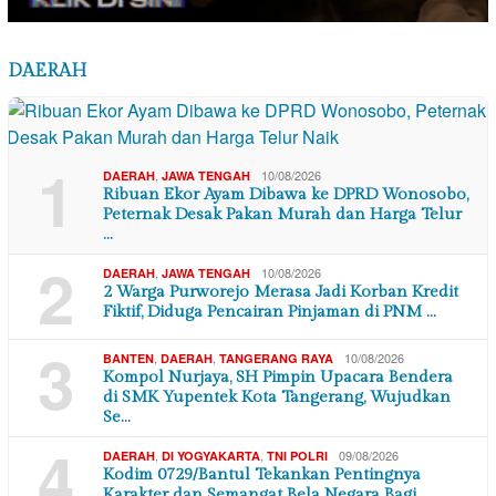
DAERAH
1
,
10/08/2026
DAERAH
JAWA TENGAH
Ribuan Ekor Ayam Dibawa ke DPRD Wonosobo,
Peternak Desak Pakan Murah dan Harga Telur
…
2
,
10/08/2026
DAERAH
JAWA TENGAH
2 Warga Purworejo Merasa Jadi Korban Kredit
Fiktif, Diduga Pencairan Pinjaman di PNM …
3
,
,
10/08/2026
BANTEN
DAERAH
TANGERANG RAYA
Kompol Nurjaya, SH Pimpin Upacara Bendera
di SMK Yupentek Kota Tangerang, Wujudkan
Se…
4
,
,
09/08/2026
DAERAH
DI YOGYAKARTA
TNI POLRI
Kodim 0729/Bantul Tekankan Pentingnya
Karakter dan Semangat Bela Negara Bagi