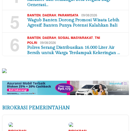
Generasi…
5
,
,
09/08/2026
BANTEN
DAERAH
PARAWISATA
Wagub Banten Dorong Promosi Wisata Lebih
Agresif: Banten Punya Potensi Kalahkan Bali
6
,
,
,
BANTEN
DAERAH
SOSIAL MASYARAKAT
TNI
09/08/2026
POLRI
Polres Serang Distribusikan 16.000 Liter Air
Bersih untuk Warga Terdampak Kekeringan …
BIROKRASI PEMERINTAHAN
BIROKRASI
BIROKRASI