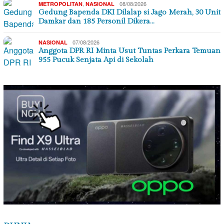
,
08/08/2026
METROPOLITAN
NASIONAL
Gedung Bapenda DKI Dilalap si Jago Merah, 30 Unit
Damkar dan 185 Personil Dikera…
07/08/2026
NASIONAL
Anggota DPR RI Minta Usut Tuntas Perkara Temuan
955 Pucuk Senjata Api di Sekolah