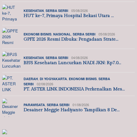
,
05/08/2026
KESEHATAN
SERBA SERBI
HUT ke-7, Primaya Hospital Bekasi Utara …
,
,
05/08/2026
EKONOMI BISNIS
NASIONAL
SERBA SERBI
GPFE 2026 Resmi Dibuka: Pengadaan Strate…
,
04/08/2026
KESEHATAN
SERBA SERBI
BPJS Kesehatan Luncurkan NADI JKN: Rp7.0…
,
,
,
DAERAH
DI YOGYAKARTA
EKONOMI BISNIS
SERBA
02/08/2026
SERBI
PT. ASTER LINK INDONESIA Perkenalkan Mes…
,
01/08/2026
PARAWISATA
SERBA SERBI
Desainer Meggie Hadiyanto Tampilkan 8 De…