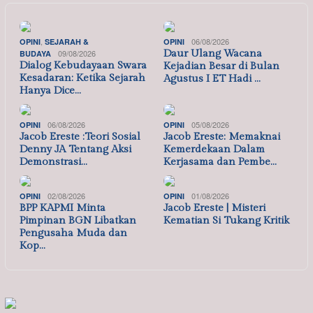
,
06/08/2026
OPINI
SEJARAH &
OPINI
09/08/2026
Daur Ulang Wacana
BUDAYA
Dialog Kebudayaan Swara
Kejadian Besar di Bulan
Kesadaran: Ketika Sejarah
Agustus I ET Hadi …
Hanya Dice…
06/08/2026
05/08/2026
OPINI
OPINI
Jacob Ereste :Teori Sosial
Jacob Ereste: Memaknai
Denny JA Tentang Aksi
Kemerdekaan Dalam
Demonstrasi…
Kerjasama dan Pembe…
02/08/2026
01/08/2026
OPINI
OPINI
BPP KAPMI Minta
Jacob Ereste | Misteri
Pimpinan BGN Libatkan
Kematian Si Tukang Kritik
Pengusaha Muda dan
Kop…