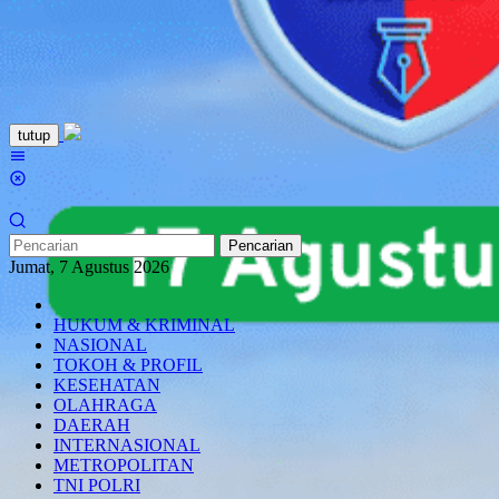
Loncat
tutup
ke
Menu
konten
Mobile
Pencarian
Jumat, 7 Agustus 2026
HUKUM & KRIMINAL
NASIONAL
TOKOH & PROFIL
KESEHATAN
OLAHRAGA
DAERAH
INTERNASIONAL
METROPOLITAN
TNI POLRI