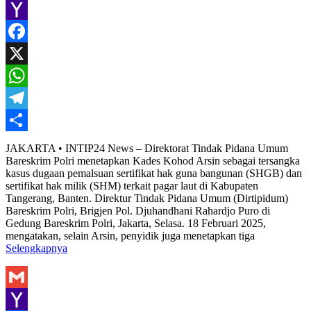
Gmail
Yahoo
Mail
Facebook
X
WhatsApp
Telegram
Share
JAKARTA • INTIP24 News – Direktorat Tindak Pidana Umum
Bareskrim Polri menetapkan Kades Kohod Arsin sebagai tersangka
kasus dugaan pemalsuan sertifikat hak guna bangunan (SHGB) dan
sertifikat hak milik (SHM) terkait pagar laut di Kabupaten
Tangerang, Banten. Direktur Tindak Pidana Umum (Dirtipidum)
Bareskrim Polri, Brigjen Pol. Djuhandhani Rahardjo Puro di
Gedung Bareskrim Polri, Jakarta, Selasa. 18 Februari 2025,
mengatakan, selain Arsin, penyidik juga menetapkan tiga
Selengkapnya
Gmail