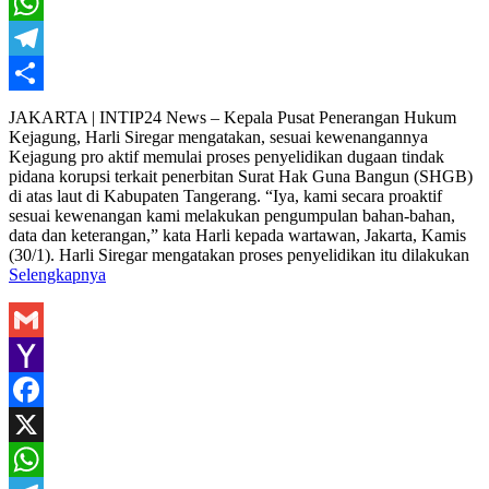
X
WhatsApp
Telegram
Share
JAKARTA | INTIP24 News – Kepala Pusat Penerangan Hukum
Kejagung, Harli Siregar mengatakan, sesuai kewenangannya
Kejagung pro aktif memulai proses penyelidikan dugaan tindak
pidana korupsi terkait penerbitan Surat Hak Guna Bangun (SHGB)
di atas laut di Kabupaten Tangerang. “Iya, kami secara proaktif
sesuai kewenangan kami melakukan pengumpulan bahan-bahan,
data dan keterangan,” kata Harli kepada wartawan, Jakarta, Kamis
(30/1). Harli Siregar mengatakan proses penyelidikan itu dilakukan
Selengkapnya
Gmail
Yahoo
Mail
Facebook
X