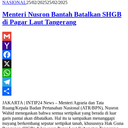
Redaksi
NASIONAL
25/02/2025
25/02/2025
Menteri Nusron Bantah Batalkan SHGB
di Pagar Laut Tangerang
Gmail
Yahoo
Mail
Facebook
X
WhatsApp
Telegram
Share
JAKARTA | INTIP24 News – Menteri Agraria dan Tata
Ruang/Kepala Badan Pertanahan Nasional (ATR/BPN), Nusron
Wahid menegaskan bahwa semua sertipikat yang berada di luar
garis pantai akan dibatalkan. Hal itu ia sampaikan menanggapi
isuyang berkembang seputar sertipikat tanah, khususnya Hak Guna