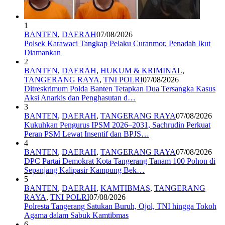
1
BANTEN
,
DAERAH
07/08/2026
Polsek Karawaci Tangkap Pelaku Curanmor, Penadah Ikut
Diamankan
2
BANTEN
,
DAERAH
,
HUKUM & KRIMINAL
,
TANGERANG RAYA
,
TNI POLRI
07/08/2026
Ditreskrimum Polda Banten Tetapkan Dua Tersangka Kasus
Aksi Anarkis dan Penghasutan d…
3
BANTEN
,
DAERAH
,
TANGERANG RAYA
07/08/2026
Kukuhkan Pengurus IPSM 2026–2031, Sachrudin Perkuat
Peran PSM Lewat Insentif dan BPJS…
4
BANTEN
,
DAERAH
,
TANGERANG RAYA
07/08/2026
DPC Partai Demokrat Kota Tangerang Tanam 100 Pohon di
Sepanjang Kalipasir Kampung Bek…
5
BANTEN
,
DAERAH
,
KAMTIBMAS
,
TANGERANG
RAYA
,
TNI POLRI
07/08/2026
Polresta Tangerang Satukan Buruh, Ojol, TNI hingga Tokoh
Agama dalam Sabuk Kamtibmas
6