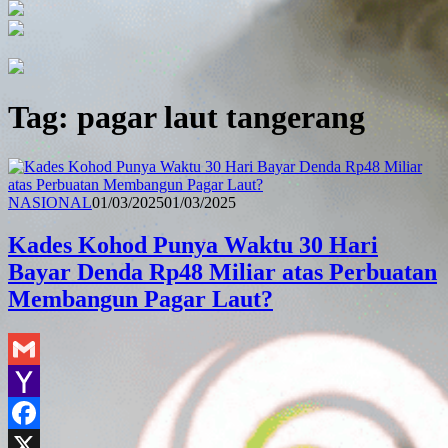
Tag:
pagar laut tangerang
Redaksi
NASIONAL
01/03/2025
01/03/2025
Kades Kohod Punya Waktu 30 Hari
Bayar Denda Rp48 Miliar atas Perbuatan
Membangun Pagar Laut?
Gmail
Yahoo
Mail
Facebook