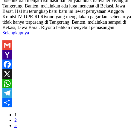
polemik dan menjadi isu nasional ternyata tidak hanya terpasang di
Tangerang, Banten, melainkan ada juga mencuat di Bekasi, Jawa
Barat. Hal itu terungkap baru-baru ini lewat pernyataan Anggota
Komisi IV DPR RI Riyono yang mengatakan pagar laut sebenarnya
tidak hanya terpasang di Tangerang, Banten, melainkan sampai di
Bekasi, Jawa Barat. Riyono bahkan menyebut pemasangan
Selengkapnya
Gmail
Yahoo
Mail
Facebook
X
WhatsApp
Telegram
Share
1
2
»