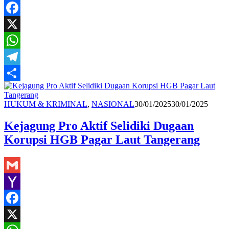
Yahoo
Mail
Facebook
X
WhatsApp
Telegram
Share
Redaksi
HUKUM & KRIMINAL
,
NASIONAL
30/01/2025
30/01/2025
Kejagung Pro Aktif Selidiki Dugaan
Korupsi HGB Pagar Laut Tangerang
Gmail
Yahoo
Mail
Facebook