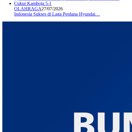
OLAHRAGA
27/07/2026
Indonesia Sukses di Laga Perdana Hyundai…