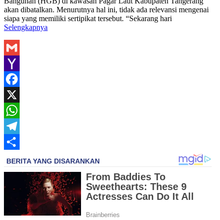
Bangunan (HGB) di kawasan Pagar Laut Kabupaten Tangerang
akan dibatalkan. Menurutnya hal ini, tidak ada relevansi mengenai
siapa yang memiliki sertipikat tersebut. “Sekarang hari
Selengkapnya
Gmail
Yahoo
Mail
Facebook
X
WhatsApp
Telegram
Share