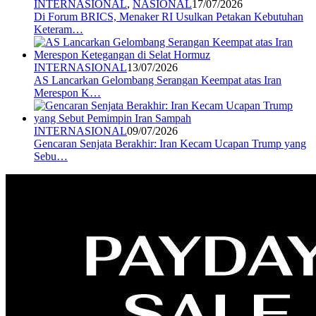
INTERNASIONAL
,
NASIONAL
17/07/2026
Di Forum BRICS, Menaker RI Usulkan Petakan Kebutuhan
Keteram…
INTERNASIONAL
13/07/2026
AS Lancarkan Gelombang Serangan Keempat atas Iran
Merespon K…
INTERNASIONAL
09/07/2026
Gencaran Senjata Berakhir: Iran Kecam Ucapan Trump yang
Sebu…