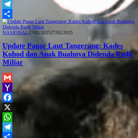
WhatsApp
Telegram
Share
Redaksi
NASIONAL
27/02/2025
27/02/2025
Update Pagar Laut Tangerang: Kades
Kohod dan Anak Buahnya Didenda Rp48
Miliar
Gmail
Yahoo
Mail
Facebook
X
WhatsApp
Telegram