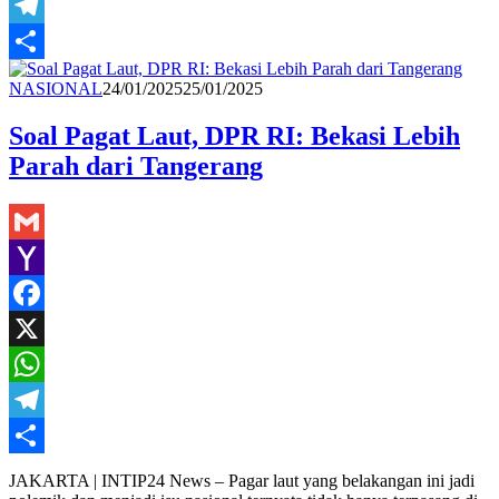
WhatsApp
Telegram
Share
Redaksi
NASIONAL
24/01/2025
25/01/2025
Soal Pagat Laut, DPR RI: Bekasi Lebih
Parah dari Tangerang
Gmail
Yahoo
Mail
Facebook
X
WhatsApp
Telegram
Share
JAKARTA | INTIP24 News – Pagar laut yang belakangan ini jadi