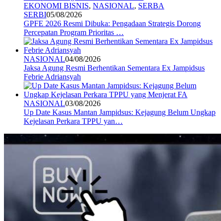
EKONOMI BISNIS
,
NASIONAL
,
SERBA
SERBI
05/08/2026
GPFE 2026 Resmi Dibuka: Pengadaan Strategis Dorong
Percepatan Program Prioritas …
NASIONAL
04/08/2026
Jaksa Agung Resmi Berhentikan Sementara Ex Jampidsus
Febrie Adriansyah
NASIONAL
03/08/2026
Up Date Kasus Mantan Jampidsus: Kejagung Belum Ungkap
Kejelasan Perkara TPPU yan…