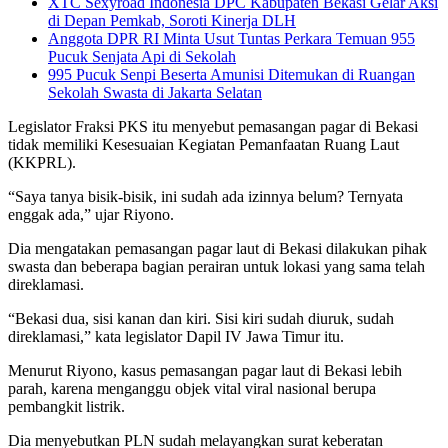
XTC Sexyroad Indonesia DPC Kabupaten Bekasi Gelar Aksi
di Depan Pemkab, Soroti Kinerja DLH
Anggota DPR RI Minta Usut Tuntas Perkara Temuan 955
Pucuk Senjata Api di Sekolah
995 Pucuk Senpi Beserta Amunisi Ditemukan di Ruangan
Sekolah Swasta di Jakarta Selatan
Legislator Fraksi PKS itu menyebut pemasangan pagar di Bekasi
tidak memiliki Kesesuaian Kegiatan Pemanfaatan Ruang Laut
(KKPRL).
“Saya tanya bisik-bisik, ini sudah ada izinnya belum? Ternyata
enggak ada,” ujar Riyono.
Dia mengatakan pemasangan pagar laut di Bekasi dilakukan pihak
swasta dan beberapa bagian perairan untuk lokasi yang sama telah
direklamasi.
“Bekasi dua, sisi kanan dan kiri. Sisi kiri sudah diuruk, sudah
direklamasi,” kata legislator Dapil IV Jawa Timur itu.
Menurut Riyono, kasus pemasangan pagar laut di Bekasi lebih
parah, karena menganggu objek vital viral nasional berupa
pembangkit listrik.
Dia menyebutkan PLN sudah melayangkan surat keberatan