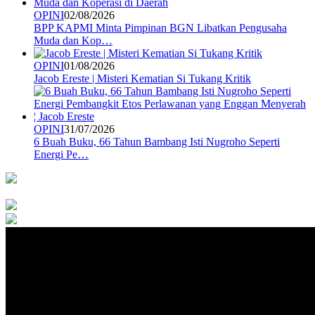
OPINI
02/08/2026
BPP KAPMI Minta Pimpinan BGN Libatkan Pengusaha
Muda dan Kop…
OPINI
01/08/2026
Jacob Ereste | Misteri Kematian Si Tukang Kritik
OPINI
31/07/2026
6 Buah Buku, 66 Tahun Bambang Isti Nugroho Seperti
Energi Pe…