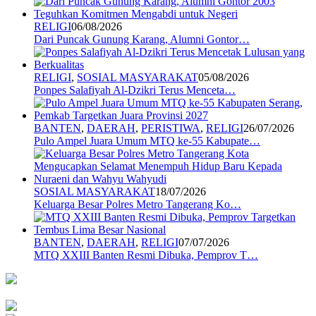
RELIGI
06/08/2026
Dari Puncak Gunung Karang, Alumni Gontor…
RELIGI
,
SOSIAL MASYARAKAT
05/08/2026
Ponpes Salafiyah Al-Dzikri Terus Menceta…
BANTEN
,
DAERAH
,
PERISTIWA
,
RELIGI
26/07/2026
Pulo Ampel Juara Umum MTQ ke-55 Kabupate…
SOSIAL MASYARAKAT
18/07/2026
Keluarga Besar Polres Metro Tangerang Ko…
BANTEN
,
DAERAH
,
RELIGI
07/07/2026
MTQ XXIII Banten Resmi Dibuka, Pemprov T…