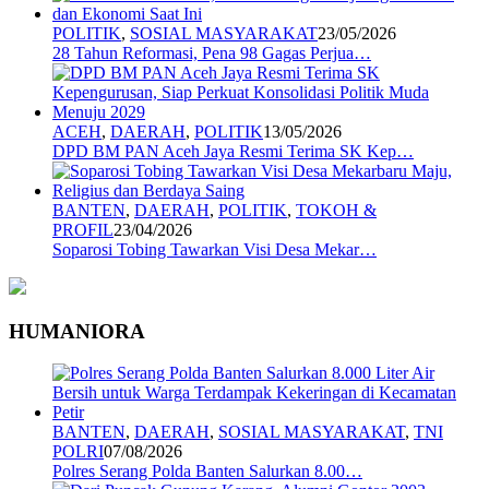
POLITIK
,
SOSIAL MASYARAKAT
23/05/2026
28 Tahun Reformasi, Pena 98 Gagas Perjua…
ACEH
,
DAERAH
,
POLITIK
13/05/2026
DPD BM PAN Aceh Jaya Resmi Terima SK Kep…
BANTEN
,
DAERAH
,
POLITIK
,
TOKOH &
PROFIL
23/04/2026
Soparosi Tobing Tawarkan Visi Desa Mekar…
HUMANIORA
BANTEN
,
DAERAH
,
SOSIAL MASYARAKAT
,
TNI
POLRI
07/08/2026
Polres Serang Polda Banten Salurkan 8.00…