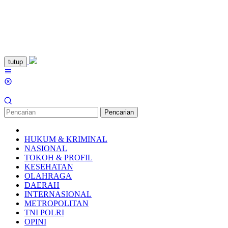
Loncat
tutup
ke
Menu
konten
Mobile
Pencarian
HUKUM & KRIMINAL
NASIONAL
TOKOH & PROFIL
KESEHATAN
OLAHRAGA
DAERAH
INTERNASIONAL
METROPOLITAN
TNI POLRI
OPINI