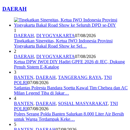
DAERAH
1
DAERAH
,
DI YOGYAKARTA
07/08/2026
Tingkatkan Sinergitas, Ketua IWO Indonesia Provinsi
Yogyakarta Bakal Road Show ke Sel…
2
DAERAH
,
DI YOGYAKARTA
07/08/2026
Ketua DPW IWOI DIY Hadiri GPFE 2026 di JEC, Dukung
Penuh Sistem E-Katalog
3
BANTEN
,
DAERAH
,
TANGERANG RAYA
,
TNI
POLRI
07/08/2026
Satlantas Polresta Bandara Soetta Kawal Tim Chelsea dan AC
Milan Legend Tiba di Jakar…
4
BANTEN
,
DAERAH
,
SOSIAL MASYARAKAT
,
TNI
POLRI
07/08/2026
Polres Serang Polda Banten Salurkan 8.000 Liter Air Bersih
untuk Warga Terdampak Keke…
5
BANTEN
,
DAERAH
07/08/2026