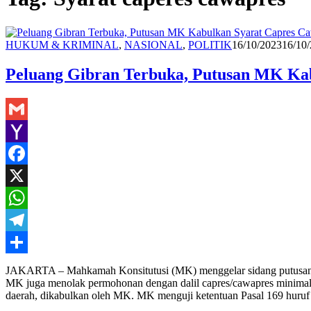
Redaksi
HUKUM & KRIMINAL
,
NASIONAL
,
POLITIK
16/10/2023
16/10
Peluang Gibran Terbuka, Putusan MK Kab
Gmail
Yahoo
Mail
Facebook
X
WhatsApp
Telegram
Share
JAKARTA – Mahkamah Konsitutusi (MK) menggelar sidang putusan gu
MK juga menolak permohonan dengan dalil capres/cawapres minimal
daerah, dikabulkan oleh MK. MK menguji ketentuan Pasal 169 hu