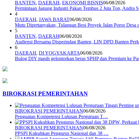
BANTEN
,
DAERAH
,
EKONOMI BISNIS
06/08/2026
Permintaan Jagung Industri Pakan Tembus 2 Juta Ton, Andra 
4
DAERAH
,
JAWA BARAT
06/08/2026
Mutu Dipertanyakan, Tulangan Besi Proyek Jalan Poros Des
5
BANTEN
,
DAERAH
06/08/2026
Audiensi Bersama Disperindag Banten, LIN DPD Banten Perk
6
DAERAH
,
DI YOGYAKARTA
06/08/2026
Bulog DIY masih gelontorkan beras SPHP dan Premium ke P
BIROKRASI PEMERINTAHAN
BIROKRASI PEMERINTAHAN
06/08/2026
Penguatan Kompetensi Lulusan Perguruan T…
BIROKRASI PEMERINTAHAN
06/08/2026
PPSPI Kukuhkan Pengurus Nasional dan 38 …