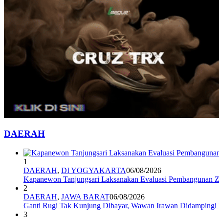
DAERAH
1
DAERAH
,
DI YOGYAKARTA
06/08/2026
Kapanewon Tanjungsari Laksanakan Evaluasi Pembangunan Z
2
DAERAH
,
JAWA BARAT
06/08/2026
Ganti Rugi Tak Kunjung Dibayar, Wawan Irawan Didamping
3