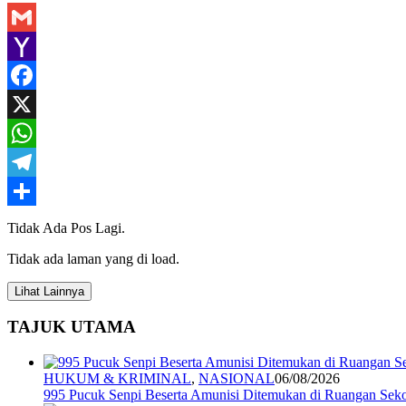
Gmail
Yahoo
Mail
Facebook
X
WhatsApp
Telegram
Share
Tidak Ada Pos Lagi.
Tidak ada laman yang di load.
Lihat Lainnya
TAJUK UTAMA
HUKUM & KRIMINAL
,
NASIONAL
06/08/2026
995 Pucuk Senpi Beserta Amunisi Ditemukan di Ruangan Seko