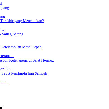
ol
ang
Ter…
Keteram…
spon K…
 Sebu…