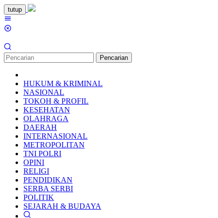
Loncat
tutup
ke
Menu
konten
Mobile
Pencarian
HUKUM & KRIMINAL
NASIONAL
TOKOH & PROFIL
KESEHATAN
OLAHRAGA
DAERAH
INTERNASIONAL
METROPOLITAN
TNI POLRI
OPINI
RELIGI
PENDIDIKAN
SERBA SERBI
POLITIK
SEJARAH & BUDAYA