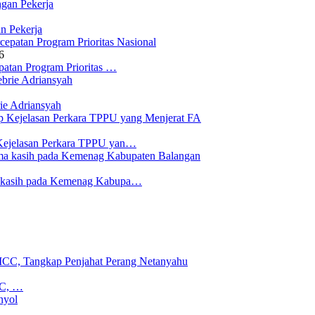
n Pekerja
6
atan Program Prioritas …
ie Adriansyah
Kejelasan Perkara TPPU yan…
a kasih pada Kemenag Kabupa…
CC, …