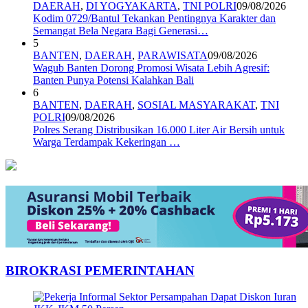
DAERAH
,
DI YOGYAKARTA
,
TNI POLRI
09/08/2026
Kodim 0729/Bantul Tekankan Pentingnya Karakter dan
Semangat Bela Negara Bagi Generasi…
5
BANTEN
,
DAERAH
,
PARAWISATA
09/08/2026
Wagub Banten Dorong Promosi Wisata Lebih Agresif:
Banten Punya Potensi Kalahkan Bali
6
BANTEN
,
DAERAH
,
SOSIAL MASYARAKAT
,
TNI
POLRI
09/08/2026
Polres Serang Distribusikan 16.000 Liter Air Bersih untuk
Warga Terdampak Kekeringan …
BIROKRASI PEMERINTAHAN