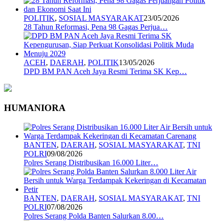
POLITIK
,
SOSIAL MASYARAKAT
23/05/2026
28 Tahun Reformasi, Pena 98 Gagas Perjua…
ACEH
,
DAERAH
,
POLITIK
13/05/2026
DPD BM PAN Aceh Jaya Resmi Terima SK Kep…
HUMANIORA
BANTEN
,
DAERAH
,
SOSIAL MASYARAKAT
,
TNI
POLRI
09/08/2026
Polres Serang Distribusikan 16.000 Liter…
BANTEN
,
DAERAH
,
SOSIAL MASYARAKAT
,
TNI
POLRI
07/08/2026
Polres Serang Polda Banten Salurkan 8.00…