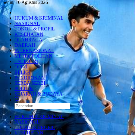
Senin, 10 Agustus 2026
HUKUM & KRIMINAL
NASIONAL
TOKOH & PROFIL
KESEHATAN
OLAHRAGA
DAERAH
INTERNASIONAL
METROPOLITAN
TNI POLRI
OPINI
RELIGI
PENDIDIKAN
SERBA SERBI
POLITIK
SEJARAH & BUDAYA
HUKUM & KRIMINAL
NASIONAL
TOKOH & PROFIL
KESEHATAN