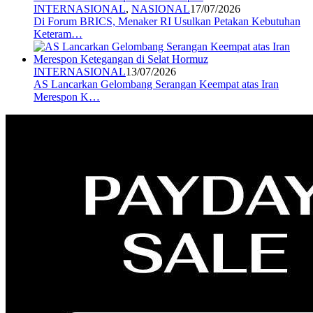
INTERNASIONAL
,
NASIONAL
17/07/2026
Di Forum BRICS, Menaker RI Usulkan Petakan Kebutuhan
Keteram…
INTERNASIONAL
13/07/2026
AS Lancarkan Gelombang Serangan Keempat atas Iran
Merespon K…