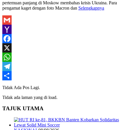
pertemuan panjang di Moskow membahas krisis Ukraina. Para
pengamat kaget dengan foto Macron dan
Selengkapnya
Gmail
Yahoo
Mail
Facebook
X
WhatsApp
Telegram
Share
Tidak Ada Pos Lagi.
Tidak ada laman yang di load.
TAJUK UTAMA