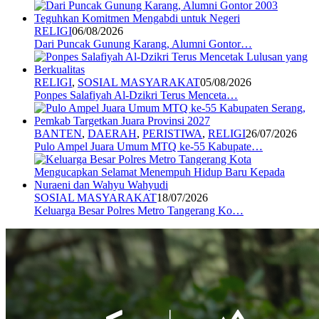
RELIGI
06/08/2026
Dari Puncak Gunung Karang, Alumni Gontor…
RELIGI
,
SOSIAL MASYARAKAT
05/08/2026
Ponpes Salafiyah Al-Dzikri Terus Menceta…
BANTEN
,
DAERAH
,
PERISTIWA
,
RELIGI
26/07/2026
Pulo Ampel Juara Umum MTQ ke-55 Kabupate…
SOSIAL MASYARAKAT
18/07/2026
Keluarga Besar Polres Metro Tangerang Ko…