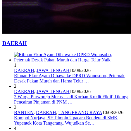
DAERAH
1
DAERAH
,
JAWA TENGAH
10/08/2026
Ribuan Ekor Ayam Dibawa ke DPRD Wonosobo, Peternak
Desak Pakan Murah dan Harga Telur …
2
DAERAH
,
JAWA TENGAH
10/08/2026
2 Warga Purworejo Merasa Jadi Korban Kredit Fiktif, Diduga
Pencairan Pinjaman di PNM …
3
BANTEN
,
DAERAH
,
TANGERANG RAYA
10/08/2026
Kompol Nurjaya, SH Pimpin Upacara Bendera di SMK
Yupentek Kota Tangerang, Wujudkan Se…
4