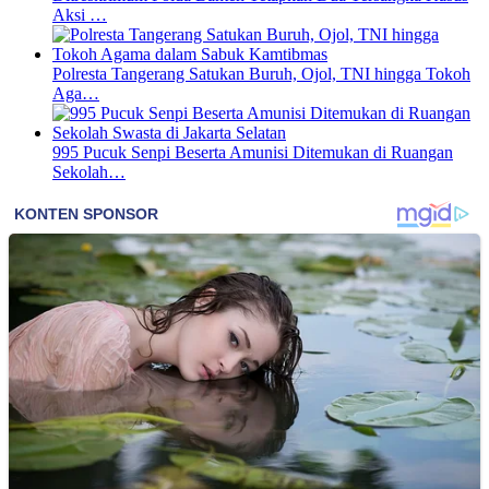
Aksi …
Polresta Tangerang Satukan Buruh, Ojol, TNI hingga Tokoh
Aga…
995 Pucuk Senpi Beserta Amunisi Ditemukan di Ruangan
Sekolah…