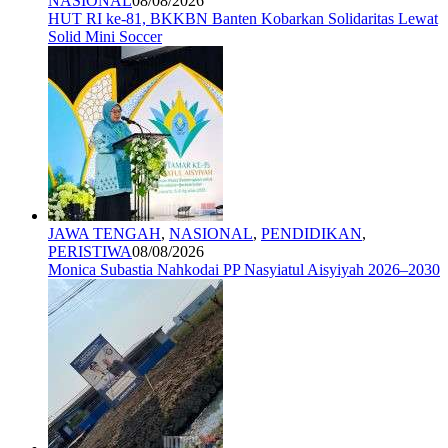
NASIONAL
08/08/2026
HUT RI ke-81, BKKBN Banten Kobarkan Solidaritas Lewat
Solid Mini Soccer
JAWA TENGAH
,
NASIONAL
,
PENDIDIKAN
,
PERISTIWA
08/08/2026
Monica Subastia Nahkodai PP Nasyiatul Aisyiyah 2026–2030