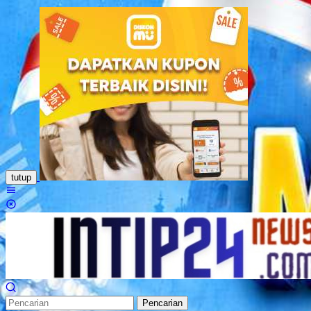
Loncat
ke
konten
tutup
Menu
Mobile
Pencarian