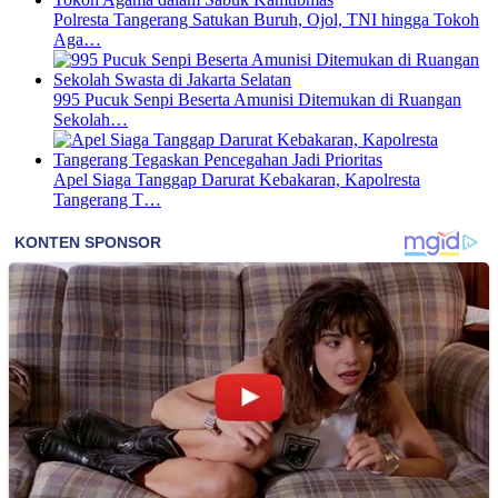
Polresta Tangerang Satukan Buruh, Ojol, TNI hingga Tokoh
Aga…
995 Pucuk Senpi Beserta Amunisi Ditemukan di Ruangan
Sekolah…
Apel Siaga Tanggap Darurat Kebakaran, Kapolresta
Tangerang T…