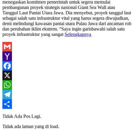
menegaskan komitmen pemerintah untuk segera memulai
pembangunan proyek strategis nasional Giant Sea Wall atau
Tanggul Laut Pantai Utara Jawa. Dia menyebut, proyek tanggul laut
sebagai salah satu infrastruktur vital yang harus segera diwujudkan,
demi melindungi kawasan pantai utara Pulau Jawa dari ancaman rob
dan perubahan iklim ekstrem. “Saya ingin garisbawahi salah satu
proyek infrastruktur yang sangat
Selengkapnya
Gmail
Yahoo
Mail
Facebook
X
WhatsApp
Telegram
Share
Tidak Ada Pos Lagi.
Tidak ada laman yang di load.