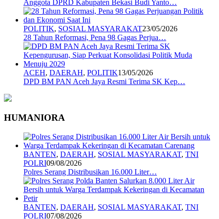
Anggota DPRD Kabupaten Bekasi Budi Yanto…
POLITIK
,
SOSIAL MASYARAKAT
23/05/2026
28 Tahun Reformasi, Pena 98 Gagas Perjua…
ACEH
,
DAERAH
,
POLITIK
13/05/2026
DPD BM PAN Aceh Jaya Resmi Terima SK Kep…
HUMANIORA
BANTEN
,
DAERAH
,
SOSIAL MASYARAKAT
,
TNI
POLRI
09/08/2026
Polres Serang Distribusikan 16.000 Liter…
BANTEN
,
DAERAH
,
SOSIAL MASYARAKAT
,
TNI
POLRI
07/08/2026