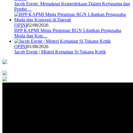
Jacob Ereste: Memaknai Kemerdekaan Dalam Kerjasama dan
Pembe…
OPINI
02/08/2026
BPP KAPMI Minta Pimpinan BGN Libatkan Pengusaha
Muda dan Kop…
OPINI
01/08/2026
Jacob Ereste | Misteri Kematian Si Tukang Kritik