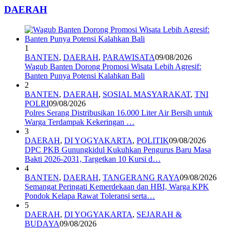
DAERAH
1
BANTEN
,
DAERAH
,
PARAWISATA
09/08/2026
Wagub Banten Dorong Promosi Wisata Lebih Agresif:
Banten Punya Potensi Kalahkan Bali
2
BANTEN
,
DAERAH
,
SOSIAL MASYARAKAT
,
TNI
POLRI
09/08/2026
Polres Serang Distribusikan 16.000 Liter Air Bersih untuk
Warga Terdampak Kekeringan …
3
DAERAH
,
DI YOGYAKARTA
,
POLITIK
09/08/2026
DPC PKB Gunungkidul Kukuhkan Pengurus Baru Masa
Bakti 2026-2031, Targetkan 10 Kursi d…
4
BANTEN
,
DAERAH
,
TANGERANG RAYA
09/08/2026
Semangat Peringati Kemerdekaan dan HBI, Warga KPK
Pondok Kelapa Rawat Toleransi serta…
5
DAERAH
,
DI YOGYAKARTA
,
SEJARAH &
BUDAYA
09/08/2026