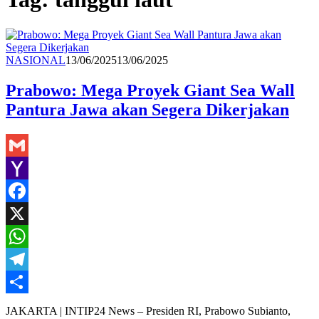
Redaksi
NASIONAL
13/06/2025
13/06/2025
Prabowo: Mega Proyek Giant Sea Wall
Pantura Jawa akan Segera Dikerjakan
Gmail
Yahoo
Mail
Facebook
X
WhatsApp
Telegram
Share
JAKARTA | INTIP24 News – Presiden RI, Prabowo Subianto,