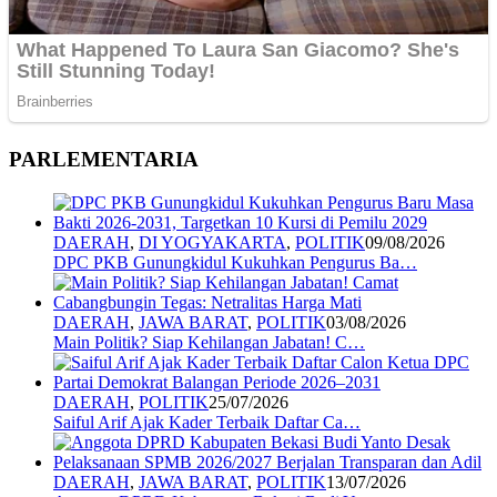
PARLEMENTARIA
DAERAH
,
DI YOGYAKARTA
,
POLITIK
09/08/2026
DPC PKB Gunungkidul Kukuhkan Pengurus Ba…
DAERAH
,
JAWA BARAT
,
POLITIK
03/08/2026
Main Politik? Siap Kehilangan Jabatan! C…
DAERAH
,
POLITIK
25/07/2026
Saiful Arif Ajak Kader Terbaik Daftar Ca…
DAERAH
,
JAWA BARAT
,
POLITIK
13/07/2026