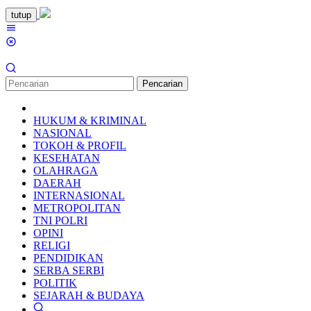
Loncat
tutup
ke
Menu
konten
Mobile
Pencarian
HUKUM & KRIMINAL
NASIONAL
TOKOH & PROFIL
KESEHATAN
OLAHRAGA
DAERAH
INTERNASIONAL
METROPOLITAN
TNI POLRI
OPINI
RELIGI
PENDIDIKAN
SERBA SERBI
POLITIK
SEJARAH & BUDAYA