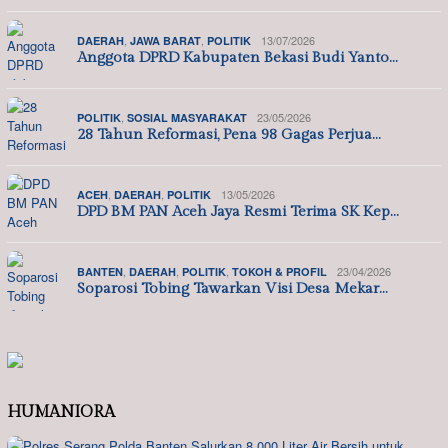
,
,
13/07/2026
DAERAH
JAWA BARAT
POLITIK
Anggota DPRD Kabupaten Bekasi Budi Yanto…
,
23/05/2026
POLITIK
SOSIAL MASYARAKAT
28 Tahun Reformasi, Pena 98 Gagas Perjua…
,
,
13/05/2026
ACEH
DAERAH
POLITIK
DPD BM PAN Aceh Jaya Resmi Terima SK Kep…
,
,
,
23/04/2026
BANTEN
DAERAH
POLITIK
TOKOH & PROFIL
Soparosi Tobing Tawarkan Visi Desa Mekar…
HUMANIORA