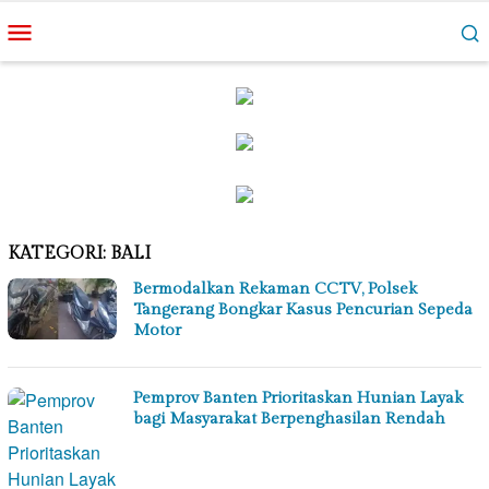
Loncat
Menu
ke
Mobile
konten
KATEGORI:
BALI
Bermodalkan Rekaman CCTV, Polsek
Tangerang Bongkar Kasus Pencurian Sepeda
Motor
Pemprov Banten Prioritaskan Hunian Layak
bagi Masyarakat Berpenghasilan Rendah