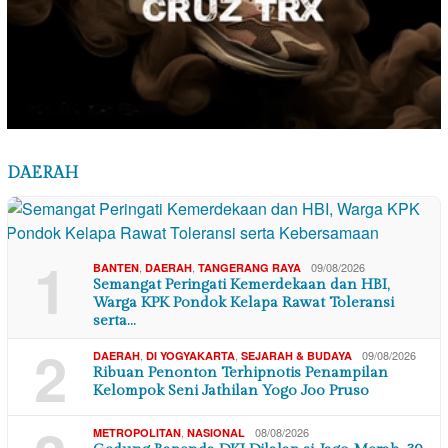
DAERAH
1
,
,
09/08/2026
BANTEN
DAERAH
TANGERANG RAYA
Semangat Peringati Kemerdekaan dan HBI,
Warga KPK Pondok Kelapa Rawat Toleransi
serta…
2
,
,
09/08/2026
DAERAH
DI YOGYAKARTA
SEJARAH & BUDAYA
Ribuan Penonton Terhipnotis Penampilan
Kelompok Seni Jathilan Yogo Joo Pruso
,
08/08/2026
METROPOLITAN
NASIONAL