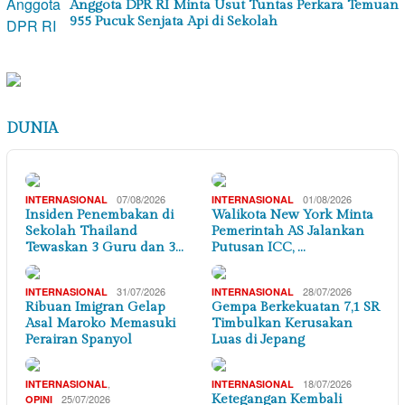
Anggota DPR RI Minta Usut Tuntas Perkara Temuan
955 Pucuk Senjata Api di Sekolah
DUNIA
07/08/2026
01/08/2026
INTERNASIONAL
INTERNASIONAL
Insiden Penembakan di
Walikota New York Minta
Sekolah Thailand
Pemerintah AS Jalankan
Tewaskan 3 Guru dan 3…
Putusan ICC, …
31/07/2026
28/07/2026
INTERNASIONAL
INTERNASIONAL
Ribuan Imigran Gelap
Gempa Berkekuatan 7,1 SR
Asal Maroko Memasuki
Timbulkan Kerusakan
Perairan Spanyol
Luas di Jepang
,
18/07/2026
INTERNASIONAL
INTERNASIONAL
25/07/2026
Ketegangan Kembali
OPINI