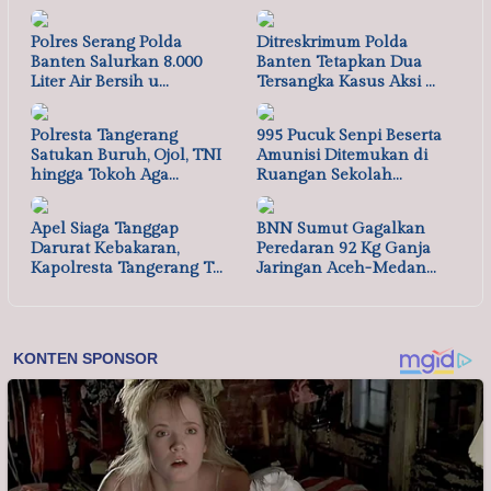
Polres Serang Polda
Ditreskrimum Polda
Banten Salurkan 8.000
Banten Tetapkan Dua
Liter Air Bersih u…
Tersangka Kasus Aksi …
Polresta Tangerang
995 Pucuk Senpi Beserta
Satukan Buruh, Ojol, TNI
Amunisi Ditemukan di
hingga Tokoh Aga…
Ruangan Sekolah…
Apel Siaga Tanggap
BNN Sumut Gagalkan
Darurat Kebakaran,
Peredaran 92 Kg Ganja
Kapolresta Tangerang T…
Jaringan Aceh-Medan…