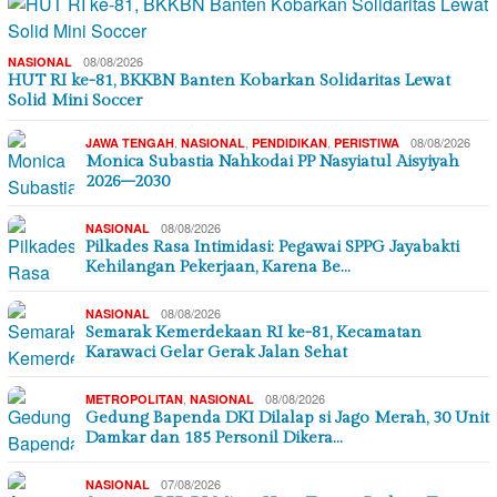
08/08/2026
NASIONAL
HUT RI ke-81, BKKBN Banten Kobarkan Solidaritas Lewat
Solid Mini Soccer
,
,
,
08/08/2026
JAWA TENGAH
NASIONAL
PENDIDIKAN
PERISTIWA
Monica Subastia Nahkodai PP Nasyiatul Aisyiyah
2026–2030
08/08/2026
NASIONAL
Pilkades Rasa Intimidasi: Pegawai SPPG Jayabakti
Kehilangan Pekerjaan, Karena Be…
08/08/2026
NASIONAL
Semarak Kemerdekaan RI ke-81, Kecamatan
Karawaci Gelar Gerak Jalan Sehat
,
08/08/2026
METROPOLITAN
NASIONAL
Gedung Bapenda DKI Dilalap si Jago Merah, 30 Unit
Damkar dan 185 Personil Dikera…
07/08/2026
NASIONAL