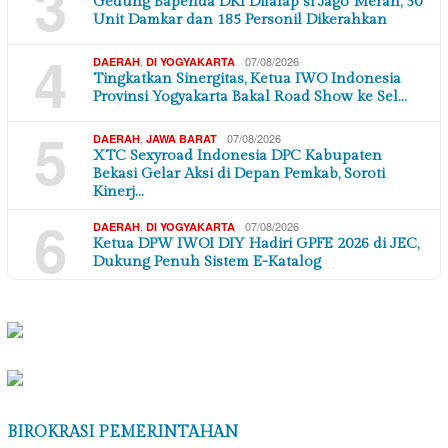
3
Gedung Bapenda DKI Dilalap si Jago Merah, 30
Unit Damkar dan 185 Personil Dikerahkan
4
,
07/08/2026
DAERAH
DI YOGYAKARTA
Tingkatkan Sinergitas, Ketua IWO Indonesia
Provinsi Yogyakarta Bakal Road Show ke Sel…
5
,
07/08/2026
DAERAH
JAWA BARAT
XTC Sexyroad Indonesia DPC Kabupaten
Bekasi Gelar Aksi di Depan Pemkab, Soroti
Kinerj…
6
,
07/08/2026
DAERAH
DI YOGYAKARTA
Ketua DPW IWOI DIY Hadiri GPFE 2026 di JEC,
Dukung Penuh Sistem E-Katalog
BIROKRASI PEMERINTAHAN