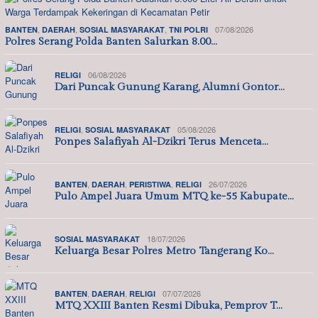
,
,
,
07/08/2026
BANTEN
DAERAH
SOSIAL MASYARAKAT
TNI POLRI
Polres Serang Polda Banten Salurkan 8.00…
06/08/2026
RELIGI
Dari Puncak Gunung Karang, Alumni Gontor…
,
05/08/2026
RELIGI
SOSIAL MASYARAKAT
Ponpes Salafiyah Al-Dzikri Terus Menceta…
,
,
,
26/07/2026
BANTEN
DAERAH
PERISTIWA
RELIGI
Pulo Ampel Juara Umum MTQ ke-55 Kabupate…
18/07/2026
SOSIAL MASYARAKAT
Keluarga Besar Polres Metro Tangerang Ko…
,
,
07/07/2026
BANTEN
DAERAH
RELIGI
MTQ XXIII Banten Resmi Dibuka, Pemprov T…