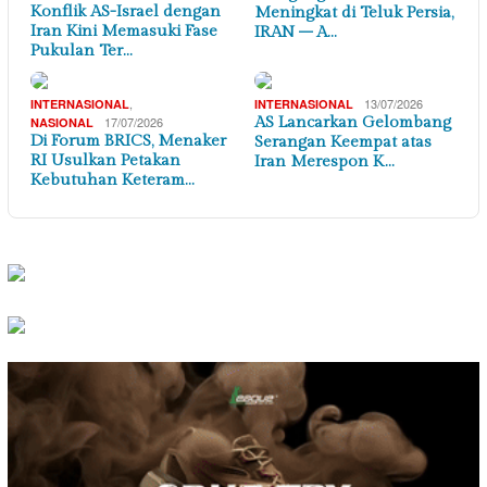
Konflik AS-Israel dengan
Meningkat di Teluk Persia,
Iran Kini Memasuki Fase
IRAN – A…
Pukulan Ter…
,
13/07/2026
INTERNASIONAL
INTERNASIONAL
17/07/2026
AS Lancarkan Gelombang
NASIONAL
Di Forum BRICS, Menaker
Serangan Keempat atas
RI Usulkan Petakan
Iran Merespon K…
Kebutuhan Keteram…