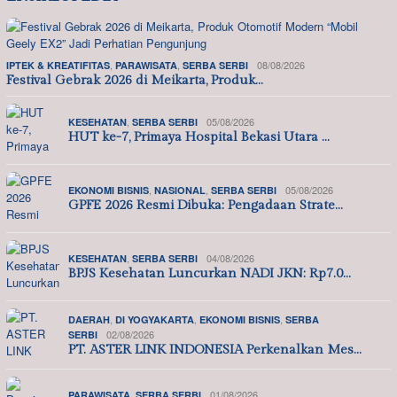
,
,
08/08/2026
IPTEK & KREATIFITAS
PARAWISATA
SERBA SERBI
Festival Gebrak 2026 di Meikarta, Produk…
,
05/08/2026
KESEHATAN
SERBA SERBI
HUT ke-7, Primaya Hospital Bekasi Utara …
,
,
05/08/2026
EKONOMI BISNIS
NASIONAL
SERBA SERBI
GPFE 2026 Resmi Dibuka: Pengadaan Strate…
,
04/08/2026
KESEHATAN
SERBA SERBI
BPJS Kesehatan Luncurkan NADI JKN: Rp7.0…
,
,
,
DAERAH
DI YOGYAKARTA
EKONOMI BISNIS
SERBA
02/08/2026
SERBI
PT. ASTER LINK INDONESIA Perkenalkan Mes…
,
01/08/2026
PARAWISATA
SERBA SERBI