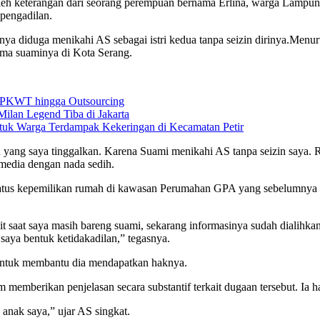
eh keterangan dari seorang perempuan bernama Erlina, warga Lampung 
 pengadilan.
ya diduga menikahi AS sebagai istri kedua tanpa seizin dirinya.Menu
sama suaminya di Kota Serang.
i PKWT hingga Outsourcing
Milan Legend Tiba di Jakarta
untuk Warga Terdampak Kekeringan di Kecamatan Petir
yang saya tinggalkan. Karena Suami menikahi AS tanpa seizin saya. R
media dengan nada sedih.
tus kepemilikan rumah di kawasan Perumahan GPA yang sebelumnya dibe
t saat saya masih bareng suami, sekarang informasinya sudah dialihk
saya bentuk ketidakadilan,” tegasnya.
 untuk membantu dia mendapatkan haknya.
m memberikan penjelasan secara substantif terkait dugaan tersebut. Ia
anak saya,” ujar AS singkat.