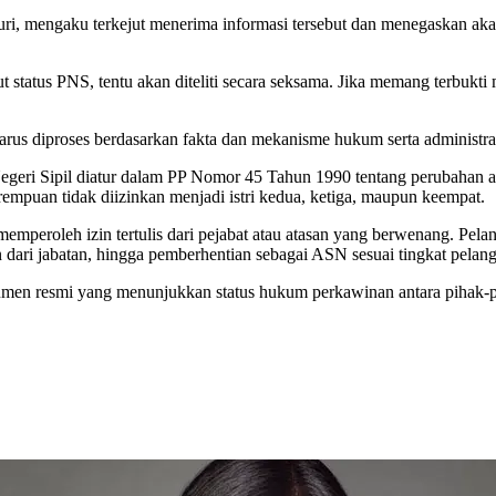
i, mengaku terkejut menerima informasi tersebut dan menegaskan akan
 status PNS, tentu akan diteliti secara seksama. Jika memang terbukti
us diproses berdasarkan fakta dan mekanisme hukum serta administras
egeri Sipil diatur dalam PP Nomor 45 Tahun 1990 tentang perubahan
empuan tidak diizinkan menjadi istri kedua, ketiga, maupun keempat.
emperoleh izin tertulis dari pejabat atau atasan yang berwenang. Pel
n dari jabatan, hingga pemberhentian sebagai ASN sesuai tingkat pelan
dokumen resmi yang menunjukkan status hukum perkawinan antara piha