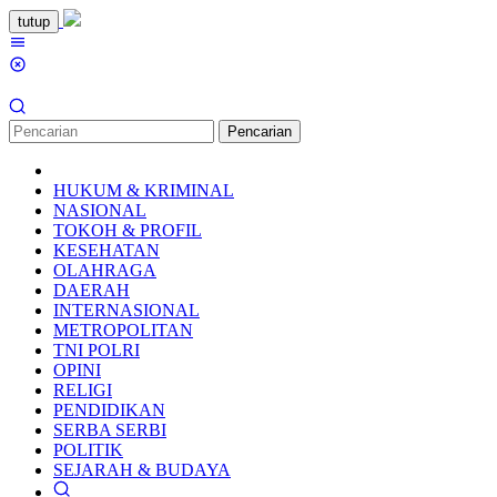
Loncat
tutup
ke
Menu
konten
Mobile
Pencarian
HUKUM & KRIMINAL
NASIONAL
TOKOH & PROFIL
KESEHATAN
OLAHRAGA
DAERAH
INTERNASIONAL
METROPOLITAN
TNI POLRI
OPINI
RELIGI
PENDIDIKAN
SERBA SERBI
POLITIK
SEJARAH & BUDAYA