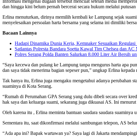
Informasi mengenai dugaan tersebut mencuat setelah media memperol
dan hingga kini belum pernah bercerai secara hukum melalui putusan
Erlina menuturkan, dirinya memilih kembali ke Lampung sejak suamin
menyelesaikan persoalan harta bersama yang selama ini dimiliki ber
Bacaan Lainnya
Hadapi Dinamika Dunia Kerja, Kemnaker Sesuaikan Regulas
Satlantas Polresta Bandara Soetta Kawal Tim Chelsea dan AC 
Polres Serang Polda Banten Salurkan 8.000 Liter Air Bersih 
“Saya kecewa dan pulang ke Lampung tanpa mengurus harta apa pun 
dan saya tidak menerima bagian sepeser pun,” ungkap Erlina kepada 
Tak hanya itu, Erlina juga mengaku mengetahui adanya perubahan sta
suaminya di Kota Serang.
“Rumah di Perumahan GPA Serang yang dulu dibeli secara over kredi
hak saya dan keluarga suami, sekarang juga dikuasai AS. Ini menurut 
Oleh karena itu , Erlina meminta bantuan saudara saudara suaminya
Sementara itu, saat dikonfirmasi melalui sambungan telepon, AS belu
“Ada apa ini? Bapak wartawan ya? Saya lagi di Jakarta mendampingi 