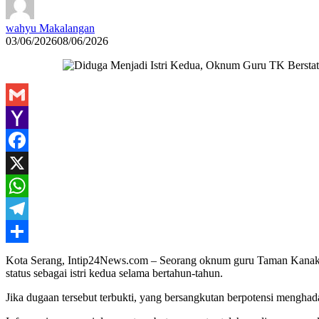
wahyu Makalangan
03/06/2026
08/06/2026
Gmail
Yahoo
Mail
Facebook
X
WhatsApp
Telegram
Share
Kota Serang, Intip24News.com – Seorang oknum guru Taman Kanak-
status sebagai istri kedua selama bertahun-tahun.
Jika dugaan tersebut terbukti, yang bersangkutan berpotensi menghad