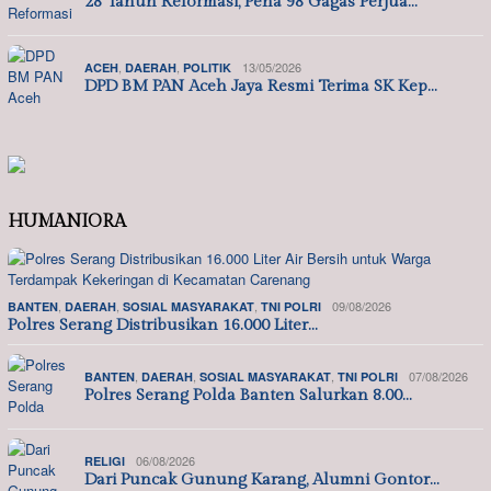
28 Tahun Reformasi, Pena 98 Gagas Perjua…
,
,
13/05/2026
ACEH
DAERAH
POLITIK
DPD BM PAN Aceh Jaya Resmi Terima SK Kep…
HUMANIORA
,
,
,
09/08/2026
BANTEN
DAERAH
SOSIAL MASYARAKAT
TNI POLRI
Polres Serang Distribusikan 16.000 Liter…
,
,
,
07/08/2026
BANTEN
DAERAH
SOSIAL MASYARAKAT
TNI POLRI
Polres Serang Polda Banten Salurkan 8.00…
06/08/2026
RELIGI
Dari Puncak Gunung Karang, Alumni Gontor…