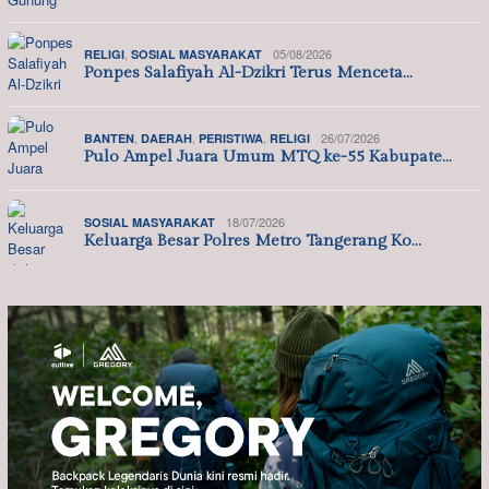
,
05/08/2026
RELIGI
SOSIAL MASYARAKAT
Ponpes Salafiyah Al-Dzikri Terus Menceta…
,
,
,
26/07/2026
BANTEN
DAERAH
PERISTIWA
RELIGI
Pulo Ampel Juara Umum MTQ ke-55 Kabupate…
18/07/2026
SOSIAL MASYARAKAT
Keluarga Besar Polres Metro Tangerang Ko…