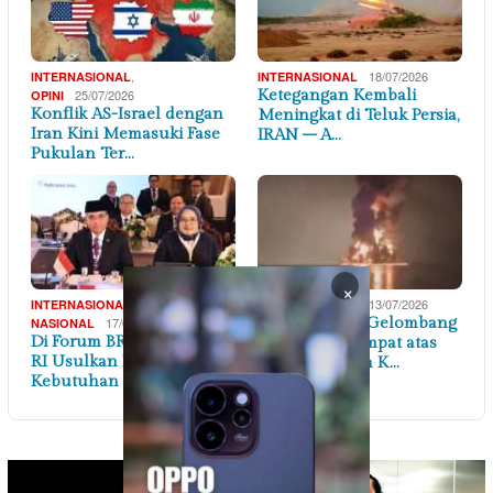
,
18/07/2026
INTERNASIONAL
INTERNASIONAL
25/07/2026
Ketegangan Kembali
OPINI
Konflik AS-Israel dengan
Meningkat di Teluk Persia,
Iran Kini Memasuki Fase
IRAN – A…
Pukulan Ter…
×
,
13/07/2026
INTERNASIONAL
INTERNASIONAL
17/07/2026
AS Lancarkan Gelombang
NASIONAL
Di Forum BRICS, Menaker
Serangan Keempat atas
RI Usulkan Petakan
Iran Merespon K…
Kebutuhan Keteram…