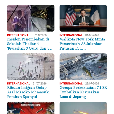
07/08/2026
01/08/2026
INTERNASIONAL
INTERNASIONAL
Insiden Penembakan di
Walikota New York Minta
Sekolah Thailand
Pemerintah AS Jalankan
Tewaskan 3 Guru dan 3…
Putusan ICC, …
31/07/2026
28/07/2026
INTERNASIONAL
INTERNASIONAL
Ribuan Imigran Gelap
Gempa Berkekuatan 7,1 SR
Asal Maroko Memasuki
Timbulkan Kerusakan
Perairan Spanyol
Luas di Jepang