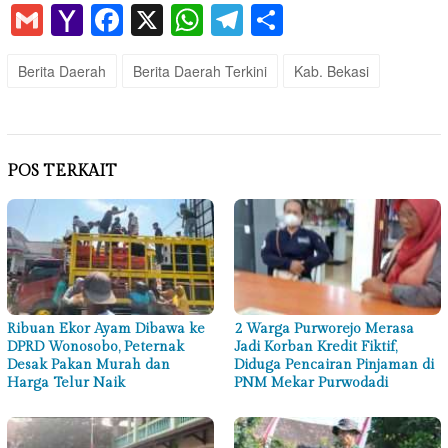
Gmail
Yahoo
Facebook
X
WhatsApp
Telegram
Share
Mail
Berita Daerah
Berita Daerah Terkini
Kab. Bekasi
POS TERKAIT
Ribuan Ekor Ayam Dibawa ke
2 Warga Purworejo Merasa
DPRD Wonosobo, Peternak
Jadi Korban Kredit Fiktif,
Desak Pakan Murah dan
Diduga Pencairan Pinjaman di
Harga Telur Naik
PNM Mekar Purwodadi