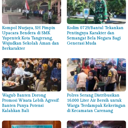
Kompol Nurjaya, SH Pimpin
Kodim 0729/Bantul Tekankan
Upacara Bendera di SMK
Pentingnya Karakter dan
Yupentek Kota Tangerang,
Semangat Bela Negara Bagi
Wujudkan Sekolah Aman dan
Generasi Muda
Berkarakter
Wagub Banten Dorong
Polres Serang Distribusikan
Promosi Wisata Lebih Agresif:
16.000 Liter Air Bersih untuk
Banten Punya Potensi
Warga Terdampak Kekeringan
Kalahkan Bali
di Kecamatan Carenang