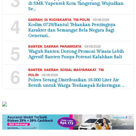
di SMK Yupentek Kota Tangerang, Wujudkan
Se…
4
,
,
09/08/2026
DAERAH
DI YOGYAKARTA
TNI POLRI
Kodim 0729/Bantul Tekankan Pentingnya
Karakter dan Semangat Bela Negara Bagi
Generasi…
5
,
,
09/08/2026
BANTEN
DAERAH
PARAWISATA
Wagub Banten Dorong Promosi Wisata Lebih
Agresif: Banten Punya Potensi Kalahkan Bali
6
,
,
,
BANTEN
DAERAH
SOSIAL MASYARAKAT
TNI
09/08/2026
POLRI
Polres Serang Distribusikan 16.000 Liter Air
Bersih untuk Warga Terdampak Kekeringan …