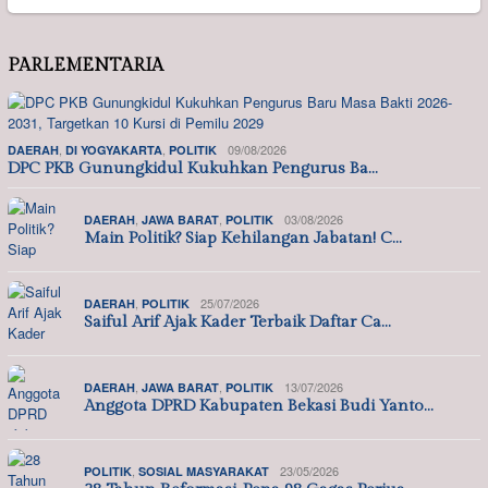
PARLEMENTARIA
,
,
09/08/2026
DAERAH
DI YOGYAKARTA
POLITIK
DPC PKB Gunungkidul Kukuhkan Pengurus Ba…
,
,
03/08/2026
DAERAH
JAWA BARAT
POLITIK
Main Politik? Siap Kehilangan Jabatan! C…
,
25/07/2026
DAERAH
POLITIK
Saiful Arif Ajak Kader Terbaik Daftar Ca…
,
,
13/07/2026
DAERAH
JAWA BARAT
POLITIK
Anggota DPRD Kabupaten Bekasi Budi Yanto…
,
23/05/2026
POLITIK
SOSIAL MASYARAKAT