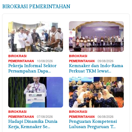
BIROKRASI PEMERINTAHAN
BIROKRASI
BIROKRASI
10/08/2026
09/08/2026
PEMERINTAHAN
PEMERINTAHAN
Pekerja Informal Sektor
Kemnaker dan Indo-Rama
Persampahan Dapa…
Perkuat TKM lewat…
BIROKRASI
BIROKRASI
07/08/2026
06/08/2026
PEMERINTAHAN
PEMERINTAHAN
Hadapi Dinamika Dunia
Penguatan Kompetensi
Kerja, Kemnaker Se…
Lulusan Perguruan T…