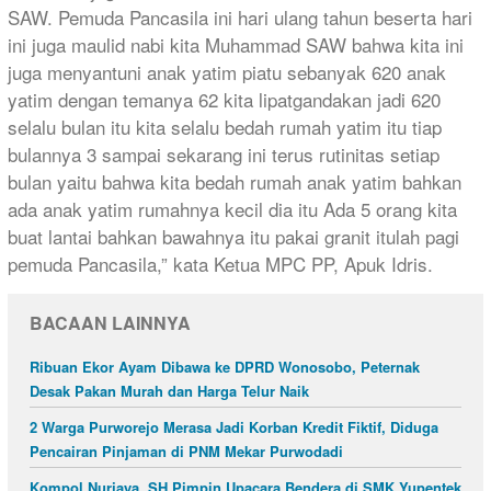
SAW. Pemuda Pancasila ini hari ulang tahun beserta hari
ini juga maulid nabi kita Muhammad SAW bahwa kita ini
juga menyantuni anak yatim piatu sebanyak 620 anak
yatim dengan temanya 62 kita lipatgandakan jadi 620
selalu bulan itu kita selalu bedah rumah yatim itu tiap
bulannya 3 sampai sekarang ini terus rutinitas setiap
bulan yaitu bahwa kita bedah rumah anak yatim bahkan
ada anak yatim rumahnya kecil dia itu Ada 5 orang kita
buat lantai bahkan bawahnya itu pakai granit itulah pagi
pemuda Pancasila,” kata Ketua MPC PP, Apuk Idris.
BACAAN LAINNYA
Ribuan Ekor Ayam Dibawa ke DPRD Wonosobo, Peternak
Desak Pakan Murah dan Harga Telur Naik
2 Warga Purworejo Merasa Jadi Korban Kredit Fiktif, Diduga
Pencairan Pinjaman di PNM Mekar Purwodadi
Kompol Nurjaya, SH Pimpin Upacara Bendera di SMK Yupentek