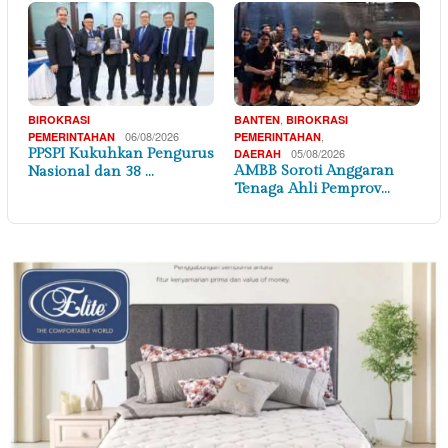
,
BIROKRASI
BANTEN
BIROKRASI
06/08/2026
,
PEMERINTAHAN
PEMERINTAHAN
PPSPI Kukuhkan Pengurus
05/08/2026
DAERAH
AMBB Soroti Anggaran
Nasional dan 38 …
Tenaga Ahli Pemprov…