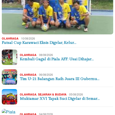
10/08/2026
OLAHRAGA
Futsal Cup Karawaci Eksis Digelar, Kelur…
08/08/2026
OLAHRAGA
Kembali Gagal di Piala AFF: Usai Dihajar…
06/08/2026
OLAHRAGA
Tim U-21 Balangan Raih Juara III Gubernu…
,
05/08/2026
OLAHRAGA
SEJARAH & BUDAYA
Muktamar XVI Tapak Suci Digelar di Semar…
04/08/2026
OLAHRAGA