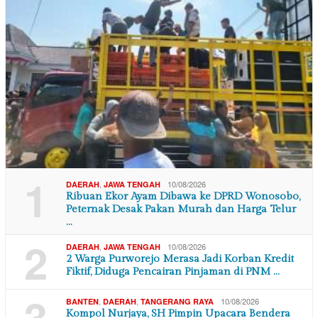
1
,
10/08/2026
DAERAH
JAWA TENGAH
Ribuan Ekor Ayam Dibawa ke DPRD Wonosobo,
Peternak Desak Pakan Murah dan Harga Telur
…
2
,
10/08/2026
DAERAH
JAWA TENGAH
2 Warga Purworejo Merasa Jadi Korban Kredit
Fiktif, Diduga Pencairan Pinjaman di PNM …
3
,
,
10/08/2026
BANTEN
DAERAH
TANGERANG RAYA
Kompol Nurjaya, SH Pimpin Upacara Bendera