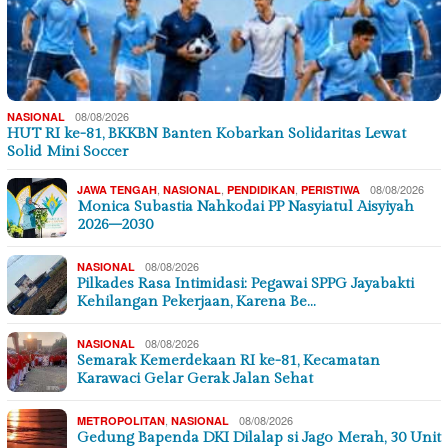
08/08/2026
NASIONAL
HUT RI ke-81, BKKBN Banten Kobarkan Solidaritas Lewat
Solid Mini Soccer
,
,
,
08/08/2026
JAWA TENGAH
NASIONAL
PENDIDIKAN
PERISTIWA
Monica Subastia Nahkodai PP Nasyiatul Aisyiyah
2026–2030
08/08/2026
NASIONAL
Pilkades Rasa Intimidasi: Pegawai SPPG Jayabakti
Kehilangan Pekerjaan, Karena Be…
08/08/2026
NASIONAL
Semarak Kemerdekaan RI ke-81, Kecamatan
Karawaci Gelar Gerak Jalan Sehat
,
08/08/2026
METROPOLITAN
NASIONAL
Gedung Bapenda DKI Dilalap si Jago Merah, 30 Unit