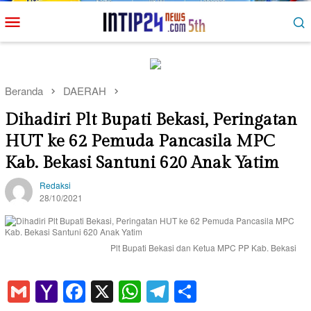
Loncat
Menu
ke
Mobile
konten
Beranda
DAERAH
Dihadiri Plt Bupati Bekasi, Peringatan
HUT ke 62 Pemuda Pancasila MPC
Kab. Bekasi Santuni 620 Anak Yatim
Redaksi
28/10/2021
Plt Bupati Bekasi dan Ketua MPC PP Kab. Bekasi
Gmail
Yahoo
Facebook
X
WhatsApp
Telegram
Share