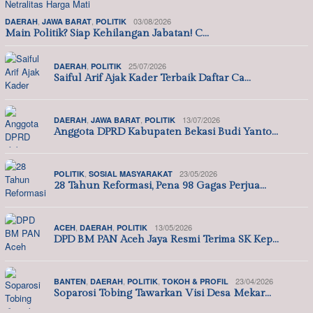
,
,
03/08/2026
DAERAH
JAWA BARAT
POLITIK
Main Politik? Siap Kehilangan Jabatan! C…
,
25/07/2026
DAERAH
POLITIK
Saiful Arif Ajak Kader Terbaik Daftar Ca…
,
,
13/07/2026
DAERAH
JAWA BARAT
POLITIK
Anggota DPRD Kabupaten Bekasi Budi Yanto…
,
23/05/2026
POLITIK
SOSIAL MASYARAKAT
28 Tahun Reformasi, Pena 98 Gagas Perjua…
,
,
13/05/2026
ACEH
DAERAH
POLITIK
DPD BM PAN Aceh Jaya Resmi Terima SK Kep…
,
,
,
23/04/2026
BANTEN
DAERAH
POLITIK
TOKOH & PROFIL
Soparosi Tobing Tawarkan Visi Desa Mekar…