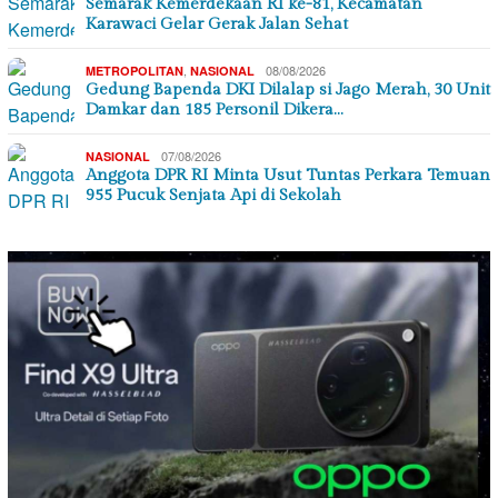
Semarak Kemerdekaan RI ke-81, Kecamatan
Karawaci Gelar Gerak Jalan Sehat
,
08/08/2026
METROPOLITAN
NASIONAL
Gedung Bapenda DKI Dilalap si Jago Merah, 30 Unit
Damkar dan 185 Personil Dikera…
07/08/2026
NASIONAL
Anggota DPR RI Minta Usut Tuntas Perkara Temuan
955 Pucuk Senjata Api di Sekolah