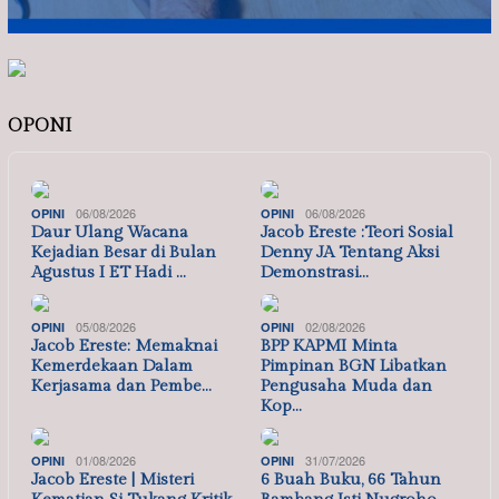
OPONI
06/08/2026
06/08/2026
OPINI
OPINI
Daur Ulang Wacana
Jacob Ereste :Teori Sosial
Kejadian Besar di Bulan
Denny JA Tentang Aksi
Agustus I ET Hadi …
Demonstrasi…
05/08/2026
02/08/2026
OPINI
OPINI
Jacob Ereste: Memaknai
BPP KAPMI Minta
Kemerdekaan Dalam
Pimpinan BGN Libatkan
Kerjasama dan Pembe…
Pengusaha Muda dan
Kop…
01/08/2026
31/07/2026
OPINI
OPINI
Jacob Ereste | Misteri
6 Buah Buku, 66 Tahun