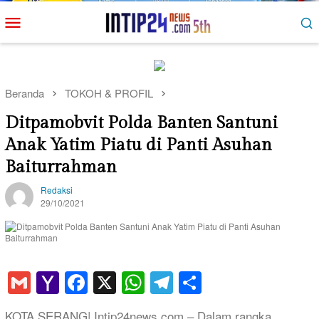
Loncat
Menu
ke
Mobile
konten
Beranda
TOKOH & PROFIL
Ditpamobvit Polda Banten Santuni
Anak Yatim Piatu di Panti Asuhan
Baiturrahman
Redaksi
29/10/2021
Gmail
Yahoo
Facebook
X
WhatsApp
Telegram
Share
Mail
KOTA SERANG| Intip24news.com – Dalam rangka