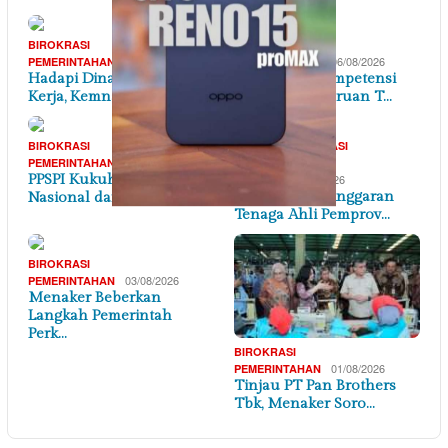
BIROKRASI
BIROKRASI
07/08/2026
06/08/2026
PEMERINTAHAN
PEMERINTAHAN
Hadapi Dinamika Dunia
Penguatan Kompetensi
Kerja, Kemnaker Se…
Lulusan Perguruan T…
,
BIROKRASI
BANTEN
BIROKRASI
06/08/2026
,
PEMERINTAHAN
PEMERINTAHAN
PPSPI Kukuhkan Pengurus
05/08/2026
DAERAH
AMBB Soroti Anggaran
Nasional dan 38 …
Tenaga Ahli Pemprov…
BIROKRASI
03/08/2026
PEMERINTAHAN
Menaker Beberkan
Langkah Pemerintah
Perk…
BIROKRASI
01/08/2026
PEMERINTAHAN
Tinjau PT Pan Brothers
Tbk, Menaker Soro…