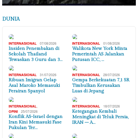
DUNIA
07/08/2026
01/08/2026
INTERNASIONAL
INTERNASIONAL
Insiden Penembakan di
Walikota New York Minta
Sekolah Thailand
Pemerintah AS Jalankan
Tewaskan 3 Guru dan 3…
Putusan ICC, …
31/07/2026
28/07/2026
INTERNASIONAL
INTERNASIONAL
Ribuan Imigran Gelap
Gempa Berkekuatan 7,1 SR
Asal Maroko Memasuki
Timbulkan Kerusakan
Perairan Spanyol
Luas di Jepang
,
18/07/2026
INTERNASIONAL
INTERNASIONAL
25/07/2026
Ketegangan Kembali
OPINI
Konflik AS-Israel dengan
Meningkat di Teluk Persia,
Iran Kini Memasuki Fase
IRAN – A…
Pukulan Ter…