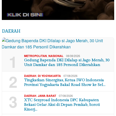
DAERAH
1
,
08/08/2026
METROPOLITAN
NASIONAL
Gedung Bapenda DKI Dilalap si Jago Merah, 30
Unit Damkar dan 185 Personil Dikerahkan
2
,
07/08/2026
DAERAH
DI YOGYAKARTA
Tingkatkan Sinergitas, Ketua IWO Indonesia
Provinsi Yogyakarta Bakal Road Show ke Sel…
3
,
07/08/2026
DAERAH
JAWA BARAT
XTC Sexyroad Indonesia DPC Kabupaten
Bekasi Gelar Aksi di Depan Pemkab, Soroti
Kinerj…