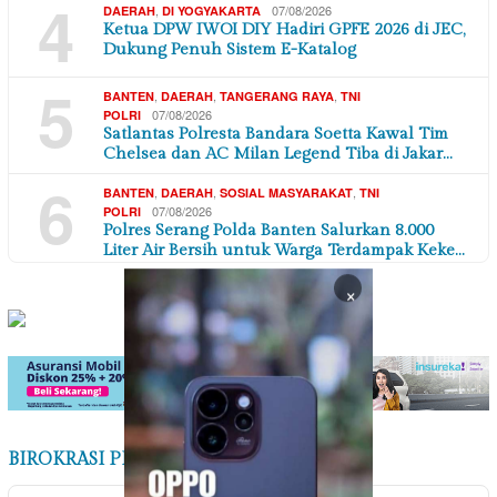
4
,
07/08/2026
DAERAH
DI YOGYAKARTA
Ketua DPW IWOI DIY Hadiri GPFE 2026 di JEC,
Dukung Penuh Sistem E-Katalog
5
,
,
,
BANTEN
DAERAH
TANGERANG RAYA
TNI
07/08/2026
POLRI
Satlantas Polresta Bandara Soetta Kawal Tim
Chelsea dan AC Milan Legend Tiba di Jakar…
6
,
,
,
BANTEN
DAERAH
SOSIAL MASYARAKAT
TNI
07/08/2026
POLRI
Polres Serang Polda Banten Salurkan 8.000
Liter Air Bersih untuk Warga Terdampak Keke…
×
BIROKRASI PEMERINTAHAN