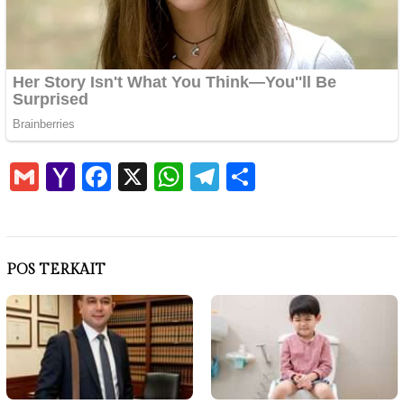
Gmail
Yahoo
Facebook
X
WhatsApp
Telegram
Share
Mail
POS TERKAIT