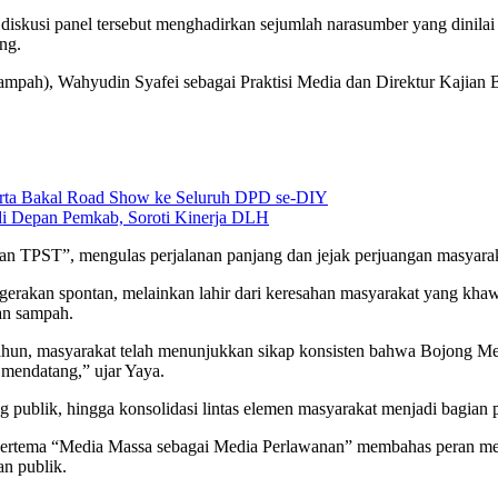
kusi panel tersebut menghadirkan sejumlah narasumber yang dinilai m
ng.
pah), Wahyudin Syafei sebagai Praktisi Media dan Direktur Kajian Ba
karta Bakal Road Show ke Seluruh DPD se-DIY
i Depan Pemkab, Soroti Kinerja DLH
n TPST”, mengulas perjalanan panjang dan jejak perjuangan masyarak
akan spontan, melainkan lahir dari keresahan masyarakat yang khawat
an sampah.
2 tahun, masyarakat telah menunjukkan sikap konsisten bahwa Bojong 
 mendatang,” ujar Yaya.
 publik, hingga konsolidasi lintas elemen masyarakat menjadi bagia
ertema “Media Massa sebagai Media Perlawanan” membahas peran med
an publik.