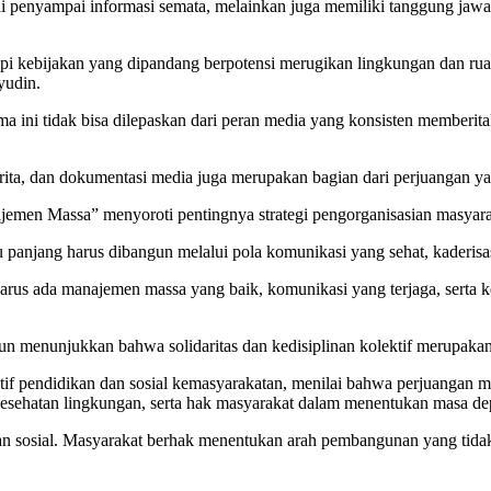
penyampai informasi semata, melainkan juga memiliki tanggung jawab
api kebijakan yang dipandang berpotensi merugikan lingkungan dan ru
yudin.
ni tidak bisa dilepaskan dari peran media yang konsisten memberitaka
berita, dan dokumentasi media juga merupakan bagian dari perjuangan y
men Massa” menyoroti pentingnya strategi pengorganisasian masyarak
anjang harus dibangun melalui pola komunikasi yang sehat, kaderisasi,
rus ada manajemen massa yang baik, komunikasi yang terjaga, serta k
hun menunjukkan bahwa solidaritas dan kedisiplinan kolektif merupa
f pendidikan dan sosial kemasyarakatan, menilai bahwa perjuangan 
kesehatan lingkungan, serta hak masyarakat dalam menentukan masa d
kan sosial. Masyarakat berhak menentukan arah pembangunan yang tida