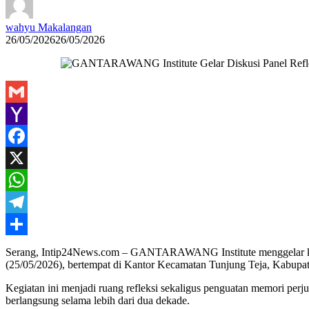
wahyu Makalangan
26/05/2026
26/05/2026
Gmail
Yahoo
Mail
Facebook
X
WhatsApp
Telegram
Share
Serang, Intip24News.com – GANTARAWANG Institute menggelar kegi
(25/05/2026), bertempat di Kantor Kecamatan Tunjung Teja, Kabupat
Kegiatan ini menjadi ruang refleksi sekaligus penguatan memori 
berlangsung selama lebih dari dua dekade.