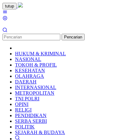
Loncat
tutup
ke
Menu
konten
Mobile
Pencarian
HUKUM & KRIMINAL
NASIONAL
TOKOH & PROFIL
KESEHATAN
OLAHRAGA
DAERAH
INTERNASIONAL
METROPOLITAN
TNI POLRI
OPINI
RELIGI
PENDIDIKAN
SERBA SERBI
POLITIK
SEJARAH & BUDAYA