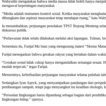
Wahyudin mengatakan bahwa media massa tidak boleh hanya menjadi 
mengawal kepentingan masyarakat.
“Media adalah instrumen kontrol sosial. Ketika masyarakat menghad
dibungkam dan aspirasi masyarakat tetap mendapat ruang,” kata Wah
Ia menambahkan, perjuangan penolakan TPST Bojong Menteng selama i
diskursus publik.
“Perlawanan tidak selalu dilakukan melalui aksi lapangan. Tulisan, 
Sementara itu, Farijal Ma’mun yang mengusung materi “Skema Manaje
Farijal menegaskan bahwa gerakan rakyat yang bertahan dalam waktu p
“Gerakan sosial tidak cukup hanya mengandalkan semangat sesaat. Ha
mudah terpecah,” tegas Farijal.
Menurutnya, keberhasilan perjuangan masyarakat selama puluhan ta
Sedangkan Iyan Apeck, yang menyampaikan pandangan dari perspekti
pembuangan sampah, tetapi juga menyangkut isu keadilan ekologis, 
“Persoalan lingkungan harus dipandang sebagai bagian dari pendidi
lingkungan hidup,” ujarnya.