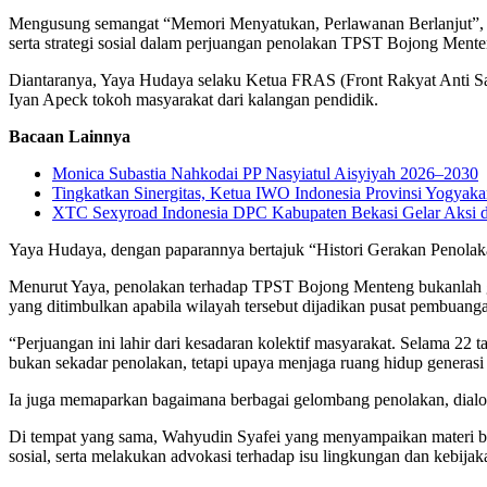
Mengusung semangat “Memori Menyatukan, Perlawanan Berlanjut”, dis
serta strategi sosial dalam perjuangan penolakan TPST Bojong Mente
Diantaranya, Yaya Hudaya selaku Ketua FRAS (Front Rakyat Anti Sam
Iyan Apeck tokoh masyarakat dari kalangan pendidik.
Bacaan Lainnya
Monica Subastia Nahkodai PP Nasyiatul Aisyiyah 2026–2030
Tingkatkan Sinergitas, Ketua IWO Indonesia Provinsi Yogya
XTC Sexyroad Indonesia DPC Kabupaten Bekasi Gelar Aksi d
Yaya Hudaya, dengan paparannya bertajuk “Histori Gerakan Penolaka
Menurut Yaya, penolakan terhadap TPST Bojong Menteng bukanlah ger
yang ditimbulkan apabila wilayah tersebut dijadikan pusat pembuang
“Perjuangan ini lahir dari kesadaran kolektif masyarakat. Selama 2
bukan sekadar penolakan, tetapi upaya menjaga ruang hidup generasi
Ia juga memaparkan bagaimana berbagai gelombang penolakan, dialog
Di tempat yang sama, Wahyudin Syafei yang menyampaikan materi b
sosial, serta melakukan advokasi terhadap isu lingkungan dan kebijak