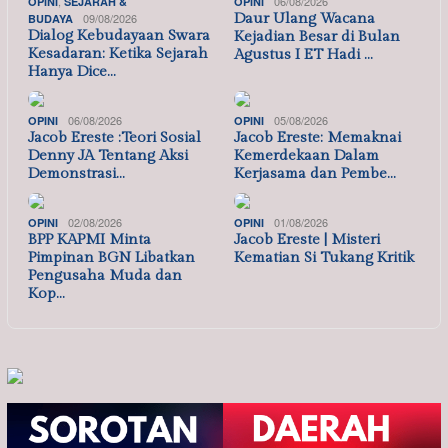
,
06/08/2026
OPINI
SEJARAH &
OPINI
09/08/2026
Daur Ulang Wacana
BUDAYA
Dialog Kebudayaan Swara
Kejadian Besar di Bulan
Kesadaran: Ketika Sejarah
Agustus I ET Hadi …
Hanya Dice…
06/08/2026
05/08/2026
OPINI
OPINI
Jacob Ereste :Teori Sosial
Jacob Ereste: Memaknai
Denny JA Tentang Aksi
Kemerdekaan Dalam
Demonstrasi…
Kerjasama dan Pembe…
02/08/2026
01/08/2026
OPINI
OPINI
BPP KAPMI Minta
Jacob Ereste | Misteri
Pimpinan BGN Libatkan
Kematian Si Tukang Kritik
Pengusaha Muda dan
Kop…