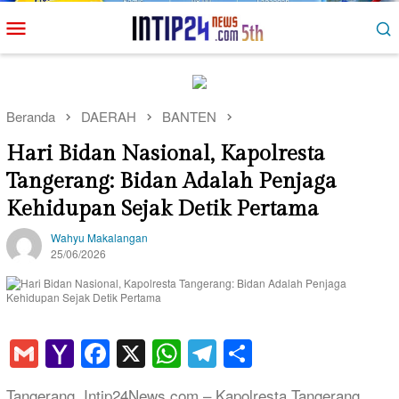
Loncat
Menu
ke
Mobile
konten
Beranda
DAERAH
BANTEN
Hari Bidan Nasional, Kapolresta
Tangerang: Bidan Adalah Penjaga
Kehidupan Sejak Detik Pertama
Wahyu Makalangan
25/06/2026
Gmail
Yahoo
Facebook
X
WhatsApp
Telegram
Share
Mail
Tangerang, Intip24News.com – Kapolresta Tangerang