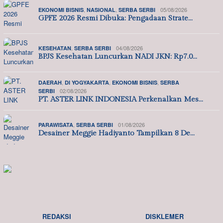
,
,
05/08/2026
EKONOMI BISNIS
NASIONAL
SERBA SERBI
GPFE 2026 Resmi Dibuka: Pengadaan Strate…
,
04/08/2026
KESEHATAN
SERBA SERBI
BPJS Kesehatan Luncurkan NADI JKN: Rp7.0…
,
,
,
DAERAH
DI YOGYAKARTA
EKONOMI BISNIS
SERBA
02/08/2026
SERBI
PT. ASTER LINK INDONESIA Perkenalkan Mes…
,
01/08/2026
PARAWISATA
SERBA SERBI
Desainer Meggie Hadiyanto Tampilkan 8 De…
REDAKSI
DISKLEMER