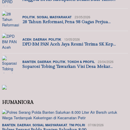
,
23/05/2026
POLITIK
SOSIAL MASYARAKAT
28 Tahun Reformasi, Pena 98 Gagas Perjua…
,
,
13/05/2026
ACEH
DAERAH
POLITIK
DPD BM PAN Aceh Jaya Resmi Terima SK Kep…
,
,
,
23/04/2026
BANTEN
DAERAH
POLITIK
TOKOH & PROFIL
Soparosi Tobing Tawarkan Visi Desa Mekar…
HUMANIORA
,
,
,
07/08/2026
BANTEN
DAERAH
SOSIAL MASYARAKAT
TNI POLRI
Polres Serang Polda Banten Salurkan 8.00…