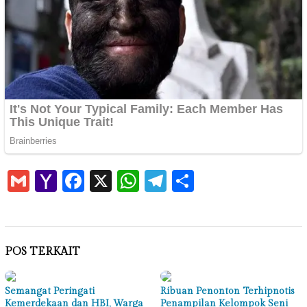
Gmail
Yahoo
Facebook
X
WhatsApp
Telegram
Share
Mail
POS TERKAIT
Semangat Peringati
Ribuan Penonton Terhipnotis
Kemerdekaan dan HBI, Warga
Penampilan Kelompok Seni