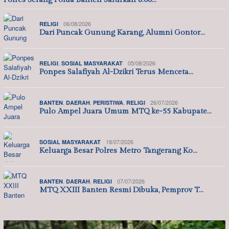
06/08/2026
RELIGI
Dari Puncak Gunung Karang, Alumni Gontor…
,
05/08/2026
RELIGI
SOSIAL MASYARAKAT
Ponpes Salafiyah Al-Dzikri Terus Menceta…
,
,
,
26/07/2026
BANTEN
DAERAH
PERISTIWA
RELIGI
Pulo Ampel Juara Umum MTQ ke-55 Kabupate…
18/07/2026
SOSIAL MASYARAKAT
Keluarga Besar Polres Metro Tangerang Ko…
,
,
07/07/2026
BANTEN
DAERAH
RELIGI
MTQ XXIII Banten Resmi Dibuka, Pemprov T…