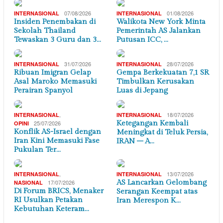
07/08/2026
01/08/2026
INTERNASIONAL
INTERNASIONAL
Insiden Penembakan di
Walikota New York Minta
Sekolah Thailand
Pemerintah AS Jalankan
Tewaskan 3 Guru dan 3…
Putusan ICC, …
31/07/2026
28/07/2026
INTERNASIONAL
INTERNASIONAL
Ribuan Imigran Gelap
Gempa Berkekuatan 7,1 SR
Asal Maroko Memasuki
Timbulkan Kerusakan
Perairan Spanyol
Luas di Jepang
,
18/07/2026
INTERNASIONAL
INTERNASIONAL
25/07/2026
Ketegangan Kembali
OPINI
Konflik AS-Israel dengan
Meningkat di Teluk Persia,
Iran Kini Memasuki Fase
IRAN – A…
Pukulan Ter…
,
13/07/2026
INTERNASIONAL
INTERNASIONAL
17/07/2026
AS Lancarkan Gelombang
NASIONAL
Di Forum BRICS, Menaker
Serangan Keempat atas
RI Usulkan Petakan
Iran Merespon K…
Kebutuhan Keteram…