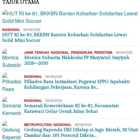
TAJUK UTAMA
08/08/2026
NASIONAL
HUT RI ke-81, BKKBN Banten Kobarkan Solidaritas Lewat
Solid Mini Soccer
,
,
,
08/08/2026
JAWA TENGAH
NASIONAL
PENDIDIKAN
PERISTIWA
Monica Subastia Nahkodai PP Nasyiatul Aisyiyah
2026–2030
08/08/2026
NASIONAL
Pilkades Rasa Intimidasi: Pegawai SPPG Jayabakti
Kehilangan Pekerjaan, Karena Be…
08/08/2026
NASIONAL
Semarak Kemerdekaan RI ke-81, Kecamatan
Karawaci Gelar Gerak Jalan Sehat
,
08/08/2026
METROPOLITAN
NASIONAL
Gedung Bapenda DKI Dilalap si Jago Merah, 30 Unit
Damkar dan 185 Personil Dikera…