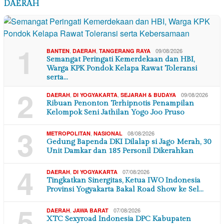
DAERAH
1
,
,
09/08/2026
BANTEN
DAERAH
TANGERANG RAYA
Semangat Peringati Kemerdekaan dan HBI,
Warga KPK Pondok Kelapa Rawat Toleransi
serta…
2
,
,
09/08/2026
DAERAH
DI YOGYAKARTA
SEJARAH & BUDAYA
Ribuan Penonton Terhipnotis Penampilan
Kelompok Seni Jathilan Yogo Joo Pruso
3
,
08/08/2026
METROPOLITAN
NASIONAL
Gedung Bapenda DKI Dilalap si Jago Merah, 30
Unit Damkar dan 185 Personil Dikerahkan
4
,
07/08/2026
DAERAH
DI YOGYAKARTA
Tingkatkan Sinergitas, Ketua IWO Indonesia
Provinsi Yogyakarta Bakal Road Show ke Sel…
5
,
07/08/2026
DAERAH
JAWA BARAT
XTC Sexyroad Indonesia DPC Kabupaten