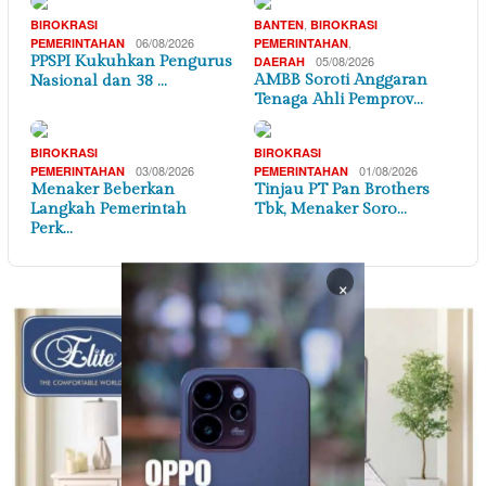
,
BIROKRASI
BANTEN
BIROKRASI
06/08/2026
,
PEMERINTAHAN
PEMERINTAHAN
PPSPI Kukuhkan Pengurus
05/08/2026
DAERAH
AMBB Soroti Anggaran
Nasional dan 38 …
Tenaga Ahli Pemprov…
BIROKRASI
BIROKRASI
03/08/2026
01/08/2026
PEMERINTAHAN
PEMERINTAHAN
Menaker Beberkan
Tinjau PT Pan Brothers
Langkah Pemerintah
Tbk, Menaker Soro…
Perk…
×