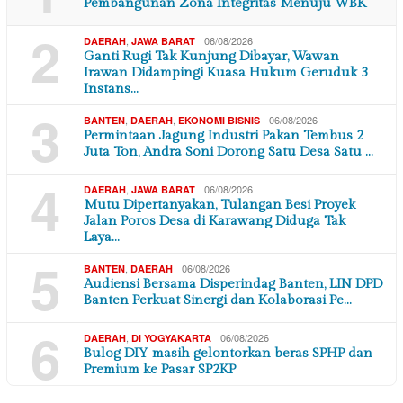
Pembangunan Zona Integritas Menuju WBK
2
,
06/08/2026
DAERAH
JAWA BARAT
Ganti Rugi Tak Kunjung Dibayar, Wawan
Irawan Didampingi Kuasa Hukum Geruduk 3
Instans…
3
,
,
06/08/2026
BANTEN
DAERAH
EKONOMI BISNIS
Permintaan Jagung Industri Pakan Tembus 2
Juta Ton, Andra Soni Dorong Satu Desa Satu …
4
,
06/08/2026
DAERAH
JAWA BARAT
Mutu Dipertanyakan, Tulangan Besi Proyek
Jalan Poros Desa di Karawang Diduga Tak
Laya…
5
,
06/08/2026
BANTEN
DAERAH
Audiensi Bersama Disperindag Banten, LIN DPD
Banten Perkuat Sinergi dan Kolaborasi Pe…
6
,
06/08/2026
DAERAH
DI YOGYAKARTA
Bulog DIY masih gelontorkan beras SPHP dan
Premium ke Pasar SP2KP