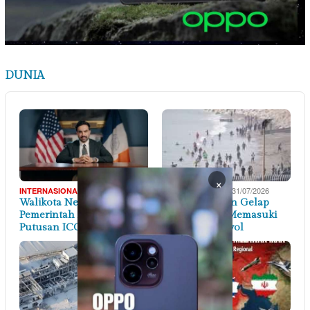
DUNIA
×
01/08/2026
31/07/2026
INTERNASIONAL
INTERNASIONAL
Walikota New York Minta
Ribuan Imigran Gelap
Pemerintah AS Jalankan
Asal Maroko Memasuki
Putusan ICC, …
Perairan Spanyol