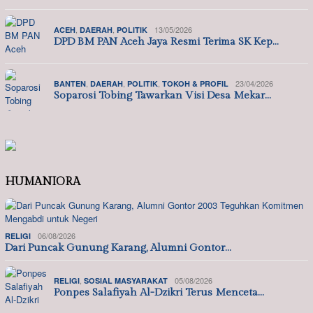
,
,
13/05/2026
ACEH
DAERAH
POLITIK
DPD BM PAN Aceh Jaya Resmi Terima SK Kep…
,
,
,
23/04/2026
BANTEN
DAERAH
POLITIK
TOKOH & PROFIL
Soparosi Tobing Tawarkan Visi Desa Mekar…
HUMANIORA
06/08/2026
RELIGI
Dari Puncak Gunung Karang, Alumni Gontor…
,
05/08/2026
RELIGI
SOSIAL MASYARAKAT
Ponpes Salafiyah Al-Dzikri Terus Menceta…