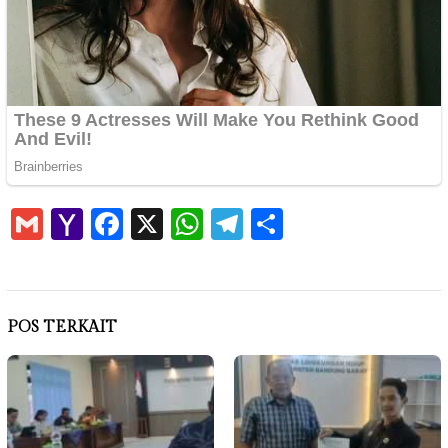
Gmail
Yahoo
Facebook
X
WhatsApp
Telegram
Share
Mail
POS TERKAIT