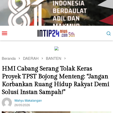
Loncat
Menu
ke
Mobile
konten
Beranda
DAERAH
BANTEN
HMI Cabang Serang Tolak Keras
Proyek TPST Bojong Menteng: “Jangan
Korbankan Ruang Hidup Rakyat Demi
Solusi Instan Sampah!”
Wahyu Makalangan
26/05/2026