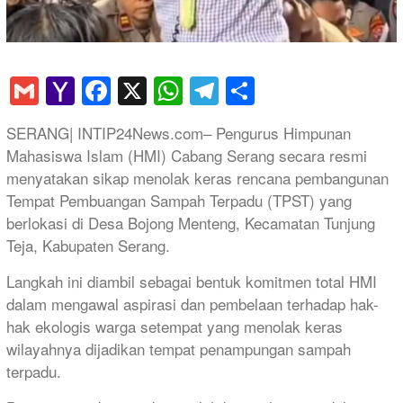
Gmail
Yahoo
Facebook
X
WhatsApp
Telegram
Share
Mail
SERANG| INTIP24News.com– Pengurus Himpunan
Mahasiswa Islam (HMI) Cabang Serang secara resmi
menyatakan sikap menolak keras rencana pembangunan
Tempat Pembuangan Sampah Terpadu (TPST) yang
berlokasi di Desa Bojong Menteng, Kecamatan Tunjung
Teja, Kabupaten Serang.
Langkah ini diambil sebagai bentuk komitmen total HMI
dalam mengawal aspirasi dan pembelaan terhadap hak-
hak ekologis warga setempat yang menolak keras
wilayahnya dijadikan tempat penampungan sampah
terpadu.