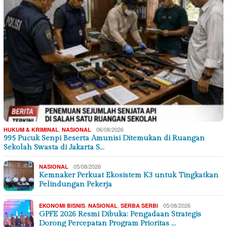
,
06/08/2026
HUKUM & KRIMINAL
NASIONAL
995 Pucuk Senpi Beserta Amunisi Ditemukan di Ruangan
Sekolah Swasta di Jakarta S…
05/08/2026
NASIONAL
Kemnaker Perkuat Ekosistem K3 untuk Tingkatkan
Pelindungan Pekerja
,
,
05/08/2026
EKONOMI BISNIS
NASIONAL
SERBA SERBI
GPFE 2026 Resmi Dibuka: Pengadaan Strategis
Dorong Percepatan Program Prioritas …