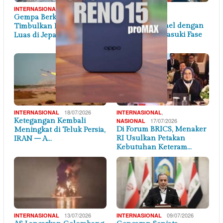
28/07/2026
,
INTERNASIONAL
INTERNASIONAL
Gempa Berkekuatan 7,1 SR
25/07/2026
OPINI
Konflik AS-Israel dengan
Timbulkan Kerusakan
Iran Kini Memasuki Fase
Luas di Jepang
Pukulan Ter…
18/07/2026
,
INTERNASIONAL
INTERNASIONAL
Ketegangan Kembali
17/07/2026
NASIONAL
Di Forum BRICS, Menaker
Meningkat di Teluk Persia,
RI Usulkan Petakan
IRAN – A…
Kebutuhan Keteram…
13/07/2026
09/07/2026
INTERNASIONAL
INTERNASIONAL