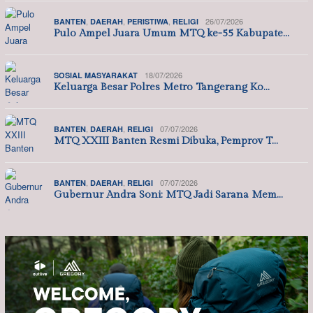
,
,
,
26/07/2026
BANTEN
DAERAH
PERISTIWA
RELIGI
Pulo Ampel Juara Umum MTQ ke-55 Kabupate…
18/07/2026
SOSIAL MASYARAKAT
Keluarga Besar Polres Metro Tangerang Ko…
,
,
07/07/2026
BANTEN
DAERAH
RELIGI
MTQ XXIII Banten Resmi Dibuka, Pemprov T…
,
,
07/07/2026
BANTEN
DAERAH
RELIGI
Gubernur Andra Soni: MTQ Jadi Sarana Mem…