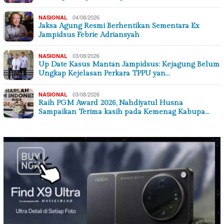
04/08/2026
NASIONAL
Jaksa Agung Resmi Berhentikan Sementara Ex
Jampidsus Febrie Adriansyah
03/08/2026
NASIONAL
Up Date Kasus Mantan Jampidsus: Kejagung Belum
Ungkap Kejelasan Perkara TPPU yan…
03/08/2026
NASIONAL
Raih PGM Award 2026, Nahdiyatul Husna
Sampaikan Terima kasih pada Kemenag Kabupa…