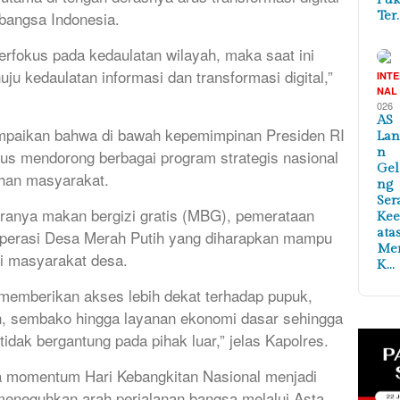
 bangsa Indonesia.
Ter
erfokus pada kedaulatan wilayah, maka saat ini
uju kedaulatan informasi dan transformasi digital,”
INT
NAL
026
AS
ampaikan bahwa di bawah kepemimpinan Presiden RI
Lan
n
us mendorong berbagai program strategis nasional
Ge
han masyarakat.
ng
Ser
aranya makan bergizi gratis (MBG), pemerataan
Ke
ata
operasi Desa Merah Putih yang diharapkan mampu
Me
 masyarakat desa.
K…
 memberikan akses lebih dekat terhadap pupuk,
en, sembako hingga layanan ekonomi dasar sehingga
dak bergantung pada pihak luar,” jelas Kapolres.
 momentum Hari Kebangkitan Nasional menjadi
meneguhkan arah perjalanan bangsa melalui Asta