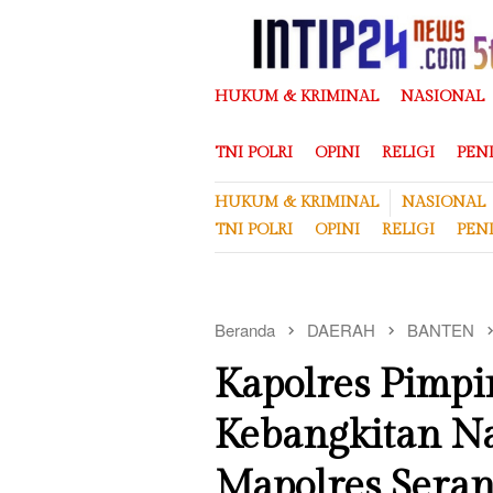
Loncat
ke
konten
HUKUM & KRIMINAL
NASIONAL
TNI POLRI
OPINI
RELIGI
PEN
HUKUM & KRIMINAL
NASIONAL
TNI POLRI
OPINI
RELIGI
PEN
Beranda
DAERAH
BANTEN
Kapolres Pimpi
Kebangkitan Na
Mapolres Sera