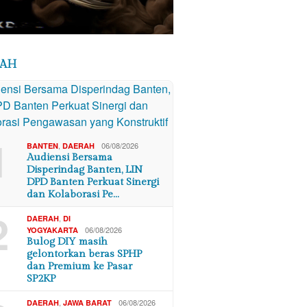
RAH
1
,
06/08/2026
BANTEN
DAERAH
Audiensi Bersama
Disperindag Banten, LIN
DPD Banten Perkuat Sinergi
dan Kolaborasi Pe…
2
,
DAERAH
DI
06/08/2026
YOGYAKARTA
Bulog DIY masih
gelontorkan beras SPHP
dan Premium ke Pasar
SP2KP
,
06/08/2026
DAERAH
JAWA BARAT