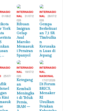
ERNASIO
INTERNASIO
INTERNASIO
01/08/2
31/07/2
28/07/2
NAL
NAL
026
026
ikota
Ribuan
Gempa
 York
Imigran
Berkekuat
ta
Gelap
an 7,1 SR
erinta
Asal
Timbulka
S
Maroko
n
ankan
Memasuk
Kerusaka
usan
i Perairan
n Luas di
, …
Spanyol
Jepang
ERNASIO
INTERNASIO
INTERNASIO
,
18/07/2
,
NAL
NAL
25/07/
026
I
NASIONAL
Ketegang
17/07/2026
flik
Di Forum
an
Israel
BRICS,
Kembali
ngan
Menaker
Meningka
n Kini
RI
t di Teluk
masuk
Usulkan
Persia,
se
Petakan
IRAN –
ulan
Kebutuha