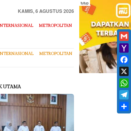
tutup
KAMIS, 6 AGUSTUS 2026
INTERNASIONAL
METROPOLITAN
Gmai
INTERNASIONAL
METROPOLITAN
Yaho
Mail
Face
X
K UTAMA
What
Tele
Shar