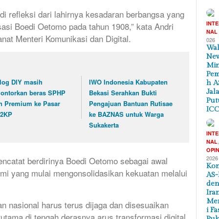
di refleksi dari lahirnya kesadaran berbangsa yang
INT
isasi Boedi Oetomo pada tahun 1908,” kata Andri
NAL
t Menteri Komunikasi dan Digital.
026
Wal
New
Min
Pem
log DIY masih
IWO Indonesia Kabupaten
h A
Jal
lontorkan beras SPHP
Bekasi Serahkan Bukti
Put
n Premium ke Pasar
Pengajuan Bantuan Rutisae
ICC
2KP
ke BAZNAS untuk Warga
Sukakerta
INT
NAL
OPIN
2026
encatat berdirinya Boedi Oetomo sebagai awal
Kon
umi yang mulai mengonsolidasikan kekuatan melalui
AS-
de
Ira
Me
 nasional harus terus dijaga dan disesuaikan
i Fa
tama di tengah derasnya arus transformasi digital
Puk