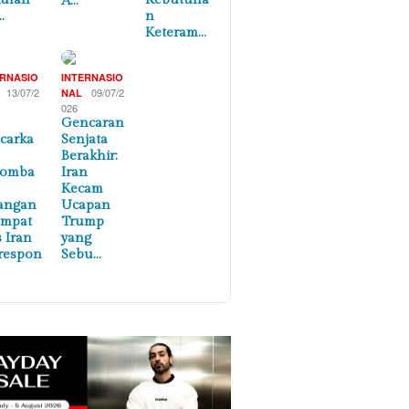
A…
…
n
Keteram…
ERNASIO
INTERNASIO
13/07/2
09/07/2
NAL
026
Gencaran
carka
Senjata
Berakhir:
lomba
Iran
Kecam
angan
Ucapan
empat
Trump
s Iran
yang
respon
Sebu…