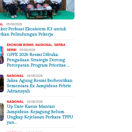
05/08/2026
AL
er Perkuat Ekosistem K3 untuk
tkan Pelindungan Pekerja
,
,
EKONOMI BISNIS
NASIONAL
SERBA
05/08/2026
SERBI
GPFE 2026 Resmi Dibuka:
Pengadaan Strategis Dorong
Percepatan Program Prioritas …
04/08/2026
NASIONAL
Jaksa Agung Resmi Berhentikan
Sementara Ex Jampidsus Febrie
Adriansyah
03/08/2026
NASIONAL
Up Date Kasus Mantan
Jampidsus: Kejagung Belum
Ungkap Kejelasan Perkara TPPU
yan…