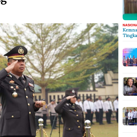
NASION
Kemnak
Tingka