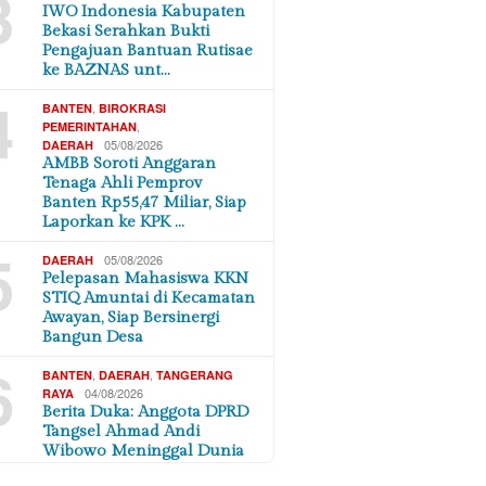
3
IWO Indonesia Kabupaten
Bekasi Serahkan Bukti
Pengajuan Bantuan Rutisae
ke BAZNAS unt…
4
,
BANTEN
BIROKRASI
,
PEMERINTAHAN
05/08/2026
DAERAH
AMBB Soroti Anggaran
Tenaga Ahli Pemprov
Banten Rp55,47 Miliar, Siap
Laporkan ke KPK …
5
05/08/2026
DAERAH
Pelepasan Mahasiswa KKN
STIQ Amuntai di Kecamatan
Awayan, Siap Bersinergi
Bangun Desa
6
,
,
BANTEN
DAERAH
TANGERANG
04/08/2026
RAYA
Berita Duka: Anggota DPRD
Tangsel Ahmad Andi
Wibowo Meninggal Dunia