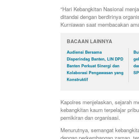
“Hari Kebangkitan Nasional menja
ditandai dengan berdirinya organ
Kurniawan saat membacakan amana
BACAAN LAINNYA
Audiensi Bersama
Bu
Disperindag Banten, LIN DPD
ge
Banten Perkuat Sinergi dan
da
Kolaborasi Pengawasan yang
SP
Konstruktif
Kapolres menjelaskan, sejarah m
kebangkitan kaum terpelajar prib
pemikiran dan organisasi.
Menurutnya, semangat kebangkitan
dengan perkembangan zaman, teru