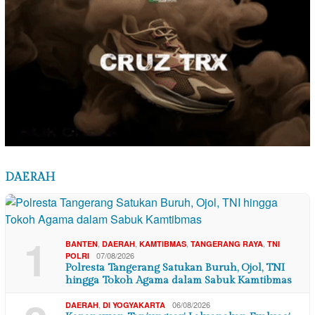
DAERAH
1
,
,
,
,
BANTEN
DAERAH
KAMTIBMAS
TANGERANG RAYA
TNI
07/08/2026
POLRI
Polresta Tangerang Satukan Buruh, Ojol, TNI
hingga Tokoh Agama dalam Sabuk Kamtibmas
,
06/08/2026
DAERAH
DI YOGYAKARTA