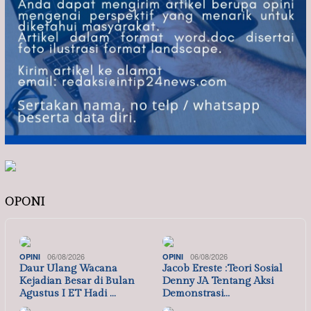
OPONI
06/08/2026
06/08/2026
OPINI
OPINI
Daur Ulang Wacana
Jacob Ereste :Teori Sosial
Kejadian Besar di Bulan
Denny JA Tentang Aksi
Agustus I ET Hadi …
Demonstrasi…