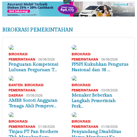
×
BIROKRASI PEMERINTAHAN
BIROKRASI
BIROKRASI
06/08/2026
06/08/2026
PEMERINTAHAN
PEMERINTAHAN
Penguatan Kompetensi
PPSPI Kukuhkan Pengurus
Lulusan Perguruan T…
Nasional dan 38 …
,
BANTEN
BIROKRASI
BIROKRASI
,
03/08/2026
PEMERINTAHAN
PEMERINTAHAN
05/08/2026
Menaker Beberkan
DAERAH
AMBB Soroti Anggaran
Langkah Pemerintah
Tenaga Ahli Pemprov…
Perk…
BIROKRASI
BIROKRASI
01/08/2026
01/08/2026
PEMERINTAHAN
PEMERINTAHAN
Tinjau PT Pan Brothers
Penyandang Disabilitas