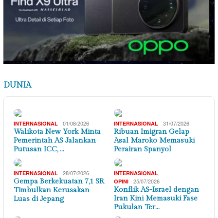
DUNIA
01/08/2026
31/07/2026
INTERNASIONAL
INTERNASIONAL
Walikota New York Minta
Ribuan Imigran Gelap
Pemerintah AS Jalankan
Asal Maroko Memasuki
Putusan ICC, …
Perairan Spanyol
28/07/2026
,
INTERNASIONAL
INTERNASIONAL
Gempa Berkekuatan 7,1 SR
25/07/2026
OPINI
Konflik AS-Israel dengan
Timbulkan Kerusakan
Iran Kini Memasuki Fase
Luas di Jepang
Pukulan Ter…