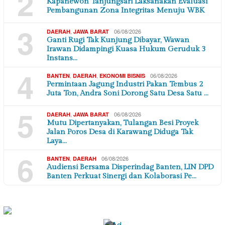
2
Kapanewon Tanjungsari Laksanakan Evaluasi
Pembangunan Zona Integritas Menuju WBK
3
,
06/08/2026
DAERAH
JAWA BARAT
Ganti Rugi Tak Kunjung Dibayar, Wawan
Irawan Didampingi Kuasa Hukum Geruduk 3
Instans…
4
,
,
06/08/2026
BANTEN
DAERAH
EKONOMI BISNIS
Permintaan Jagung Industri Pakan Tembus 2
Juta Ton, Andra Soni Dorong Satu Desa Satu …
5
,
06/08/2026
DAERAH
JAWA BARAT
Mutu Dipertanyakan, Tulangan Besi Proyek
Jalan Poros Desa di Karawang Diduga Tak
Laya…
6
,
06/08/2026
BANTEN
DAERAH
Audiensi Bersama Disperindag Banten, LIN DPD
Banten Perkuat Sinergi dan Kolaborasi Pe…