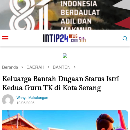
Loncat
Menu
ke
Mobile
konten
Beranda
DAERAH
BANTEN
Keluarga Bantah Dugaan Status Istri
Kedua Guru TK di Kota Serang
Wahyu Makalangan
10/06/2026