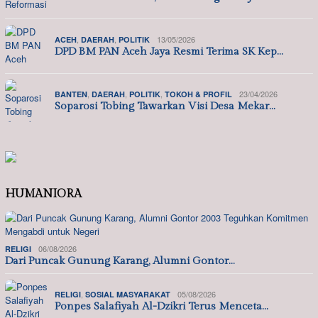
,
,
13/05/2026
ACEH
DAERAH
POLITIK
DPD BM PAN Aceh Jaya Resmi Terima SK Kep…
,
,
,
23/04/2026
BANTEN
DAERAH
POLITIK
TOKOH & PROFIL
Soparosi Tobing Tawarkan Visi Desa Mekar…
HUMANIORA
06/08/2026
RELIGI
Dari Puncak Gunung Karang, Alumni Gontor…
,
05/08/2026
RELIGI
SOSIAL MASYARAKAT
Ponpes Salafiyah Al-Dzikri Terus Menceta…