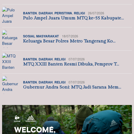
,
,
,
26/07/2026
BANTEN
DAERAH
PERISTIWA
RELIGI
Pulo Ampel Juara Umum MTQ ke-55 Kabupate…
18/07/2026
SOSIAL MASYARAKAT
Keluarga Besar Polres Metro Tangerang Ko…
,
,
07/07/2026
BANTEN
DAERAH
RELIGI
MTQ XXIII Banten Resmi Dibuka, Pemprov T…
,
,
07/07/2026
BANTEN
DAERAH
RELIGI
Gubernur Andra Soni: MTQ Jadi Sarana Mem…