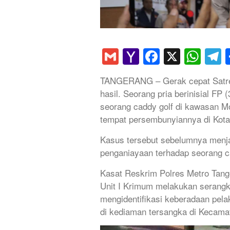
Gmail
Yahoo
Faceboo
X
Wha
T
Mail
TANGERANG – Gerak cepat Satre
hasil. Seorang pria berinisial F
seorang caddy golf di kawasan Mo
tempat persembunyiannya di Kota
Kasus tersebut sebelumnya menja
penganiayaan terhadap seorang cad
Kasat Reskrim Polres Metro Tan
Unit I Krimum melakukan serangka
mengidentifikasi keberadaan pela
di kediaman tersangka di Kecama