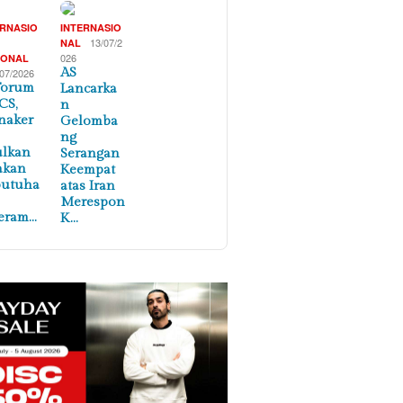
ERNASIO
INTERNASIO
,
13/07/2
NAL
026
IONAL
AS
/07/2026
Forum
Lancarka
CS,
n
naker
Gelomba
ng
ulkan
Serangan
akan
Keempat
butuha
atas Iran
Merespon
eram…
K…