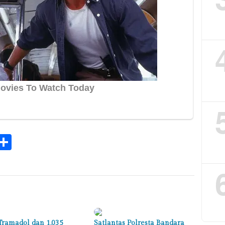
k
tsApp
elegram
Share
Tramadol dan 1.035
Satlantas Polresta Bandara