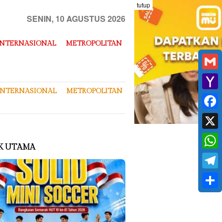
tutup
SENIN, 10 AGUSTUS 2026
INTERNASIONAL
METROPOLITAN
Gmai
INTERNASIONAL
METROPOLITAN
Yaho
Mail
Face
X
K UTAMA
What
Tele
Shar