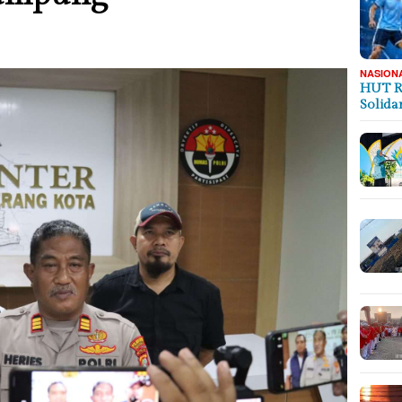
NASION
HUT R
Solida