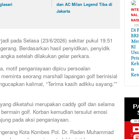
glasari
dan AC Milan Legend Tiba di
INT
Jakarta
NAL
NAS
17
Di 
BRI
rjadi pada Selasa (23/6/2026) sekitar pukul 19.51
Me
gerang. Berdasarkan hasil penyidikan, penyidik
RI
Us
angka setelah dilakukan gelar perkara.
Pet
Ke
a, motif penganiayaan dipicu persoalan
n
 meminta seorang marshall lapangan golf berinisial
Ket
ucapkan kalimat, “Terima kasih adikku sayang.””
 yang diketahui merupakan caddy golf dan selama
t bermain golf. Korban kemudian tersulut emosi
rujung pada aksi penganiayaan.
Tangerang Kota Kombes Pol. Dr. Raden Muhammad