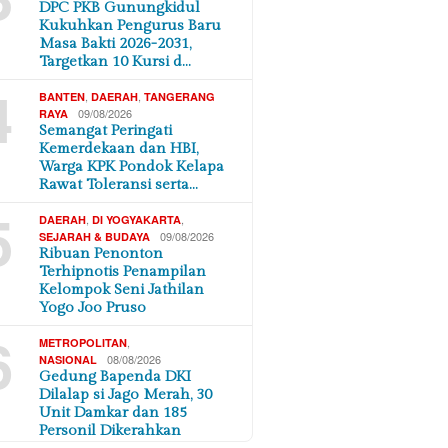
DPC PKB Gunungkidul
Kukuhkan Pengurus Baru
Masa Bakti 2026-2031,
Targetkan 10 Kursi d…
4
,
,
BANTEN
DAERAH
TANGERANG
09/08/2026
RAYA
Semangat Peringati
Kemerdekaan dan HBI,
Warga KPK Pondok Kelapa
Rawat Toleransi serta…
5
,
,
DAERAH
DI YOGYAKARTA
09/08/2026
SEJARAH & BUDAYA
Ribuan Penonton
Terhipnotis Penampilan
Kelompok Seni Jathilan
Yogo Joo Pruso
6
,
METROPOLITAN
08/08/2026
NASIONAL
Gedung Bapenda DKI
Dilalap si Jago Merah, 30
Unit Damkar dan 185
Personil Dikerahkan