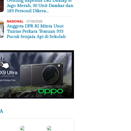
Gedung Bapenda DKI Dilalap si
Jago Merah, 30 Unit Damkar dan
185 Personil Dikera…
07/08/2026
NASIONAL
Anggota DPR RI Minta Usut
Tuntas Perkara Temuan 955
Pucuk Senjata Api di Sekolah
A