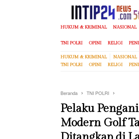
Loncat
ke
konten
HUKUM & KRIMINAL
NASIONAL
TNI POLRI
OPINI
RELIGI
PEN
HUKUM & KRIMINAL
NASIONAL
TNI POLRI
OPINI
RELIGI
PEN
Beranda
TNI POLRI
Pelaku Pengani
Modern Golf Ta
Ditangkap di 