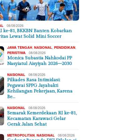
08/08/2026
AL
I ke-81, BKKBN Banten Kobarkan
ritas Lewat Solid Mini Soccer
,
,
,
JAWA TENGAH
NASIONAL
PENDIDIKAN
08/08/2026
PERISTIWA
Monica Subastia Nahkodai PP
Nasyiatul Aisyiyah 2026–2030
08/08/2026
NASIONAL
Pilkades Rasa Intimidasi:
Pegawai SPPG Jayabakti
Kehilangan Pekerjaan, Karena
Be…
08/08/2026
NASIONAL
Semarak Kemerdekaan RI ke-81,
Kecamatan Karawaci Gelar
Gerak Jalan Sehat
,
08/08/2026
METROPOLITAN
NASIONAL