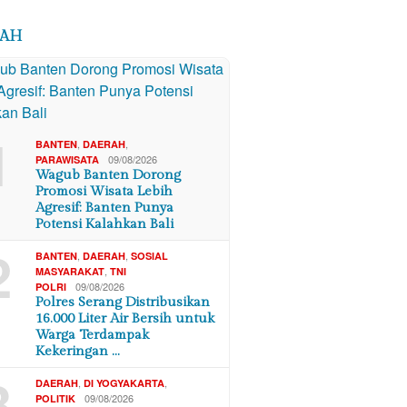
RAH
1
,
,
BANTEN
DAERAH
09/08/2026
PARAWISATA
Wagub Banten Dorong
Promosi Wisata Lebih
Agresif: Banten Punya
Potensi Kalahkan Bali
2
,
,
BANTEN
DAERAH
SOSIAL
,
MASYARAKAT
TNI
09/08/2026
POLRI
Polres Serang Distribusikan
16.000 Liter Air Bersih untuk
Warga Terdampak
Kekeringan …
3
,
,
DAERAH
DI YOGYAKARTA
09/08/2026
POLITIK