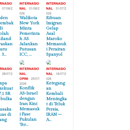
ERNASIO
INTERNASIO
INTERNASIO
07/08/2
01/08/2
31/07/2
NAL
NAL
026
026
iden
Walikota
Ribuan
nembak
New York
Imigran
di
Minta
Gelap
olah
Pemerinta
Asal
iland
h AS
Maroko
waskan
Jalankan
Memasuk
uru
Putusan
i Perairan
 3…
ICC, …
Spanyol
ERNASIO
INTERNASIO
INTERNASIO
28/07/2
,
18/07/2
NAL
NAL
25/07/
026
OPINI
mpa
Ketegang
2026
Konflik
kekuat
an
AS-Israel
7,1 SR
Kembali
dengan
bulka
Meningka
Iran Kini
t di Teluk
Memasuk
usaka
Persia,
i Fase
uas di
IRAN –
Pukulan
ang
A…
Ter…