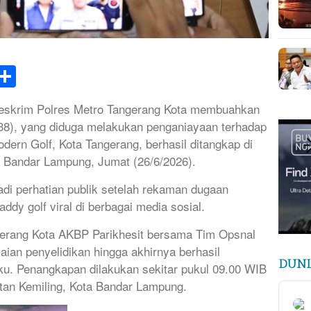
k
tsApp
elegram
Share
skrim Polres Metro Tangerang Kota membuahkan
P (38), yang diduga melakukan penganiayaan terhadap
dern Golf, Kota Tangerang, berhasil ditangkap di
 Bandar Lampung, Jumat (26/6/2026).
di perhatian publik setelah rekaman dugaan
dy golf viral di berbagai media sosial.
gerang Kota AKBP Parikhesit bersama Tim Opsnal
ian penyelidikan hingga akhirnya berhasil
DUNI
ku. Penangkapan dilakukan sekitar pukul 09.00 WIB
tan Kemiling, Kota Bandar Lampung.