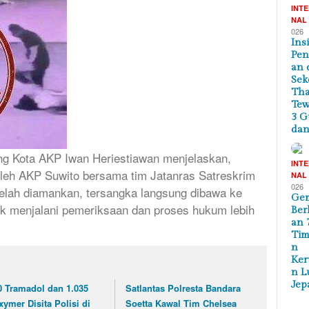
INT
NAL
026
Ins
Pe
an 
Sek
Tha
Te
3 G
dan
ng Kota AKP Iwan Heriestiawan menjelaskan,
INT
leh AKP Suwito bersama tim Jatanras Satreskrim
NAL
026
telah diamankan, tersangka langsung dibawa ke
Ge
uk menjalani pemeriksaan dan proses hukum lebih
Ber
an 
Tim
n
Ker
n L
Jep
0 Tramadol dan 1.035
Satlantas Polresta Bandara
xymer Disita Polisi di
Soetta Kawal Tim Chelsea