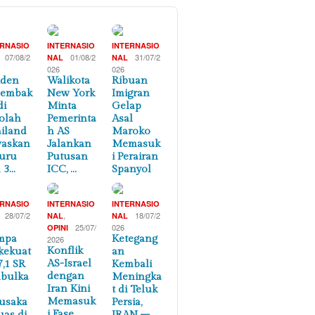
ERNASIO
INTERNASIO
INTERNASIO
07/08/2
01/08/2
31/07/2
NAL
NAL
026
026
iden
Walikota
Ribuan
nembak
New York
Imigran
di
Minta
Gelap
olah
Pemerinta
Asal
iland
h AS
Maroko
waskan
Jalankan
Memasuk
uru
Putusan
i Perairan
 3…
ICC, …
Spanyol
ERNASIO
INTERNASIO
INTERNASIO
28/07/2
,
18/07/2
NAL
NAL
25/07/
026
OPINI
mpa
Ketegang
2026
Konflik
kekuat
an
AS-Israel
7,1 SR
Kembali
dengan
bulka
Meningka
Iran Kini
t di Teluk
Memasuk
usaka
Persia,
i Fase
uas di
IRAN –