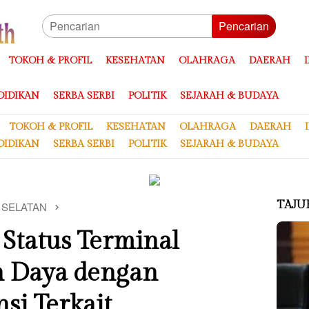
Pencarian
TOKOH & PROFIL
KESEHATAN
OLAHRAGA
DAERAH
DIDIKAN
SERBA SERBI
POLITIK
SEJARAH & BUDAYA
TOKOH & PROFIL
KESEHATAN
OLAHRAGA
DAERAH
DIDIKAN
SERBA SERBI
POLITIK
SEJARAH & BUDAYA
TAJU
 SELATAN
Status Terminal
n Daya dengan
si Terkait