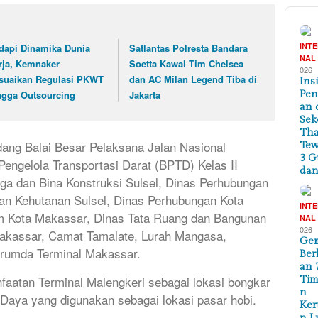
INT
dapi Dinamika Dunia
Satlantas Polresta Bandara
NAL
rja, Kemnaker
Soetta Kawal Tim Chelsea
026
suaikan Regulasi PKWT
dan AC Milan Legend Tiba di
Ins
Pe
ngga Outsourcing
Jakarta
an 
Sek
Tha
ang Balai Besar Pelaksana Jalan Nasional
Te
3 G
Pengelola Transportasi Darat (BPTD) Kelas II
dan
ga dan Bina Konstruksi Sulsel, Dinas Perhubungan
dan Kehutanan Sulsel, Dinas Perhubungan Kota
INT
 Kota Makassar, Dinas Tata Ruang dan Bangunan
NAL
026
Makassar, Camat Tamalate, Lurah Mangasa,
Ge
rumda Terminal Makassar.
Ber
an 
atan Terminal Malengkeri sebagai lokasi bongkar
Tim
n
Daya yang digunakan sebagai lokasi pasar hobi.
Ker
n L