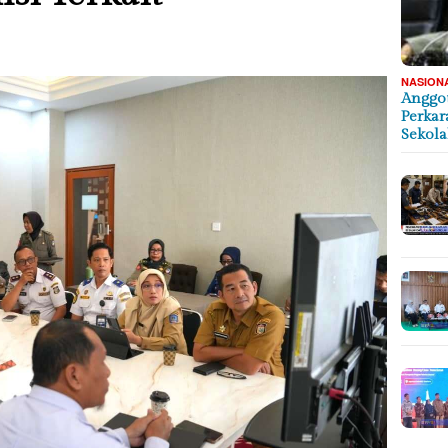
NASION
Anggot
Perkar
Sekol