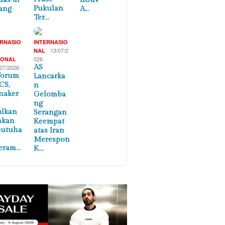
Pukulan
ang
A…
Ter…
ERNASIO
INTERNASIO
,
13/07/2
NAL
026
IONAL
AS
/07/2026
Forum
Lancarka
CS,
n
naker
Gelomba
ng
ulkan
Serangan
akan
Keempat
butuha
atas Iran
Merespon
eram…
K…