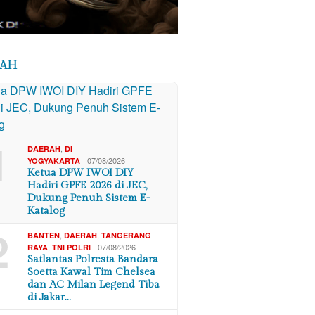
RAH
1
,
DAERAH
DI
07/08/2026
YOGYAKARTA
Ketua DPW IWOI DIY
Hadiri GPFE 2026 di JEC,
Dukung Penuh Sistem E-
Katalog
2
,
,
BANTEN
DAERAH
TANGERANG
,
07/08/2026
RAYA
TNI POLRI
Satlantas Polresta Bandara
Soetta Kawal Tim Chelsea
dan AC Milan Legend Tiba
di Jakar…