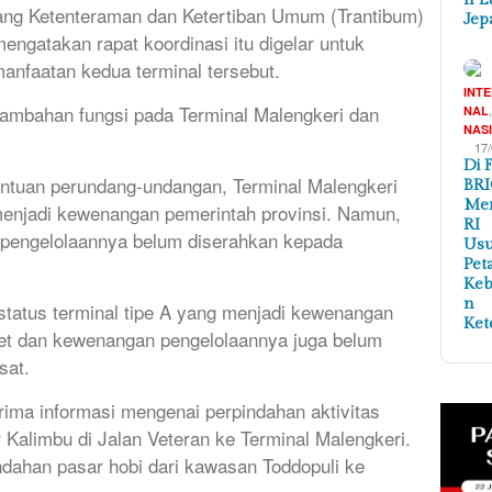
dang Ketenteraman dan Ketertiban Umum (Trantibum)
Jep
mengatakan rapat koordinasi itu digelar untuk
manfaatan kedua terminal tersebut.
INT
nambahan fungsi pada Terminal Malengkeri dan
NAL
NAS
17
Di 
entuan perundang-undangan, Terminal Malengkeri
BRI
Me
menjadi kewenangan pemerintah provinsi. Namun,
RI
 pengelolaannya belum diserahkan kepada
Us
Pet
Ke
n
status terminal tipe A yang menjadi kewenangan
Ket
aset dan kewenangan pengelolaannya juga belum
sat.
erima informasi mengenai perpindahan aktivitas
Kalimbu di Jalan Veteran ke Terminal Malengkeri.
indahan pasar hobi dari kawasan Toddopuli ke