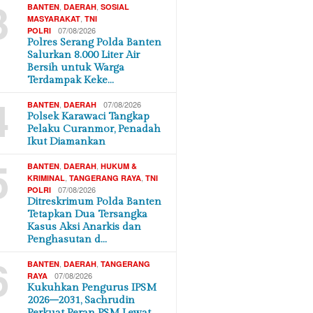
3
,
,
BANTEN
DAERAH
SOSIAL
,
MASYARAKAT
TNI
07/08/2026
POLRI
Polres Serang Polda Banten
Salurkan 8.000 Liter Air
Bersih untuk Warga
Terdampak Keke…
4
,
07/08/2026
BANTEN
DAERAH
Polsek Karawaci Tangkap
Pelaku Curanmor, Penadah
Ikut Diamankan
5
,
,
BANTEN
DAERAH
HUKUM &
,
,
KRIMINAL
TANGERANG RAYA
TNI
07/08/2026
POLRI
Ditreskrimum Polda Banten
Tetapkan Dua Tersangka
Kasus Aksi Anarkis dan
Penghasutan d…
6
,
,
BANTEN
DAERAH
TANGERANG
07/08/2026
RAYA
Kukuhkan Pengurus IPSM
2026–2031, Sachrudin
Perkuat Peran PSM Lewat