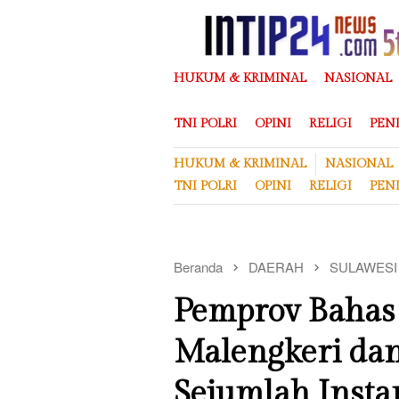
Loncat
ke
konten
HUKUM & KRIMINAL
NASIONAL
TNI POLRI
OPINI
RELIGI
PEN
HUKUM & KRIMINAL
NASIONAL
TNI POLRI
OPINI
RELIGI
PEN
Beranda
DAERAH
SULAWESI
Pemprov Bahas 
Malengkeri da
Sejumlah Instan