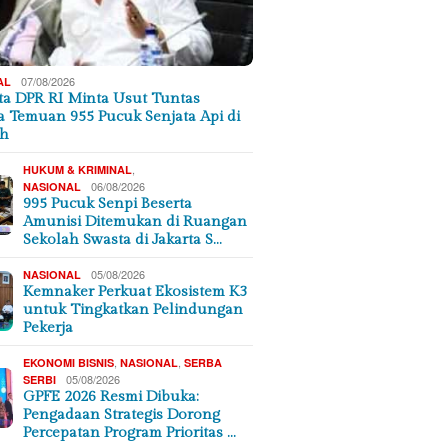
07/08/2026
AL
a DPR RI Minta Usut Tuntas
a Temuan 955 Pucuk Senjata Api di
ah
,
HUKUM & KRIMINAL
06/08/2026
NASIONAL
995 Pucuk Senpi Beserta
Amunisi Ditemukan di Ruangan
Sekolah Swasta di Jakarta S…
05/08/2026
NASIONAL
Kemnaker Perkuat Ekosistem K3
untuk Tingkatkan Pelindungan
Pekerja
,
,
EKONOMI BISNIS
NASIONAL
SERBA
05/08/2026
SERBI
GPFE 2026 Resmi Dibuka:
Pengadaan Strategis Dorong
Percepatan Program Prioritas …