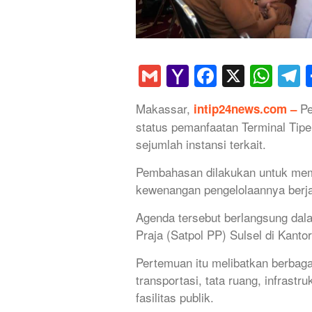
Gmail
Yahoo
Faceboo
X
Wha
T
Mail
Makassar,
Pe
intip24news.com –
status pemanfaatan Terminal Tip
sejumlah instansi terkait.
Pembahasan dilakukan untuk memas
kewenangan pengelolaannya berja
Agenda tersebut berlangsung dal
Praja (Satpol PP) Sulsel di Kanto
Pertemuan itu melibatkan berbaga
transportasi, tata ruang, infrastr
fasilitas publik.