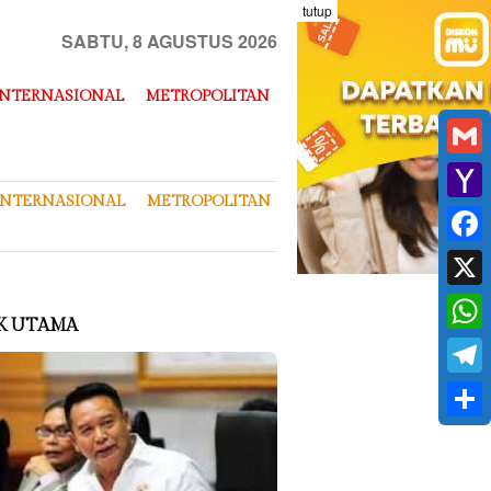
tutup
SABTU, 8 AGUSTUS 2026
INTERNASIONAL
METROPOLITAN
Gmai
INTERNASIONAL
METROPOLITAN
Yaho
Mail
Face
X
K UTAMA
What
Tele
Shar