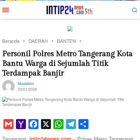
Loncat
Menu
ke
Mobile
konten
Beranda
DAERAH
BANTEN
Personil Polres Metro Tangerang Kota
Bantu Warga di Sejumlah Titik
Terdampak Banjir
Mustakim
23/01/2026
Gmail
Yahoo
Facebook
X
WhatsApp
Telegram
Share
Mail
Tangerang,
– Polres Metro Tangerang
intip24news.com