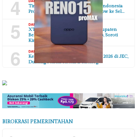
4
,
07/08/2026
DAERAH
DI YOGYAKARTA
Tingkatkan Sinergitas, Ketua IWO Indonesia
Provinsi Yogyakarta Bakal Road Show ke Sel…
5
,
07/08/2026
DAERAH
JAWA BARAT
XTC Sexyroad Indonesia DPC Kabupaten
Bekasi Gelar Aksi di Depan Pemkab, Soroti
Kinerj…
6
,
07/08/2026
DAERAH
DI YOGYAKARTA
Ketua DPW IWOI DIY Hadiri GPFE 2026 di JEC,
Dukung Penuh Sistem E-Katalog
BIROKRASI PEMERINTAHAN