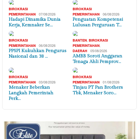
BIROKRASI
BIROKRASI
07/08/2026
06/08/2026
PEMERINTAHAN
PEMERINTAHAN
Hadapi Dinamika Dunia
Penguatan Kompetensi
Kerja, Kemnaker Se…
Lulusan Perguruan T…
,
BIROKRASI
BANTEN
BIROKRASI
06/08/2026
,
PEMERINTAHAN
PEMERINTAHAN
PPSPI Kukuhkan Pengurus
05/08/2026
DAERAH
AMBB Soroti Anggaran
Nasional dan 38 …
Tenaga Ahli Pemprov…
BIROKRASI
BIROKRASI
03/08/2026
01/08/2026
PEMERINTAHAN
PEMERINTAHAN
Menaker Beberkan
Tinjau PT Pan Brothers
Langkah Pemerintah
Tbk, Menaker Soro…
Perk…