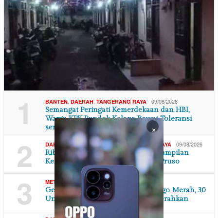
1
,
,
09/08/2026
BANTEN
DAERAH
TANGERANG RAYA
Semangat Peringati Kemerdekaan dan HBI,
Warga KPK Pondok Kelapa Rawat Toleransi
×
serta…
2
,
,
09/08/2026
DAERAH
DI YOGYAKARTA
SEJARAH & BUDAYA
Ribuan Penonton Terhipnotis Penampilan
Kelompok Seni Jathilan Yogo Joo Pruso
3
,
08/08/2026
METROPOLITAN
NASIONAL
Gedung Bapenda DKI Dilalap si Jago Merah, 30
Unit Damkar dan 185 Personil Dikerahkan