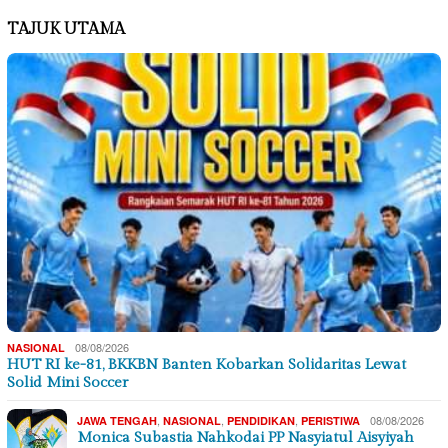
TAJUK UTAMA
08/08/2026
NASIONAL
HUT RI ke-81, BKKBN Banten Kobarkan Solidaritas Lewat
Solid Mini Soccer
,
,
,
08/08/2026
JAWA TENGAH
NASIONAL
PENDIDIKAN
PERISTIWA
Monica Subastia Nahkodai PP Nasyiatul Aisyiyah