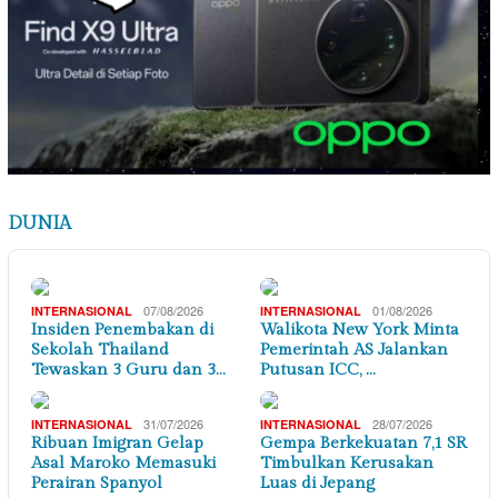
DUNIA
07/08/2026
01/08/2026
INTERNASIONAL
INTERNASIONAL
Insiden Penembakan di
Walikota New York Minta
Sekolah Thailand
Pemerintah AS Jalankan
Tewaskan 3 Guru dan 3…
Putusan ICC, …
31/07/2026
28/07/2026
INTERNASIONAL
INTERNASIONAL
Ribuan Imigran Gelap
Gempa Berkekuatan 7,1 SR
Asal Maroko Memasuki
Timbulkan Kerusakan
Perairan Spanyol
Luas di Jepang