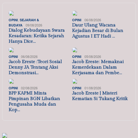
,
06/08/2026
OPINI
SEJARAH &
OPINI
09/08/2026
Daur Ulang Wacana
BUDAYA
Dialog Kebudayaan Swara
Kejadian Besar di Bulan
Kesadaran: Ketika Sejarah
Agustus I ET Hadi …
Hanya Dice…
06/08/2026
05/08/2026
OPINI
OPINI
Jacob Ereste :Teori Sosial
Jacob Ereste: Memaknai
Denny JA Tentang Aksi
Kemerdekaan Dalam
Demonstrasi…
Kerjasama dan Pembe…
02/08/2026
01/08/2026
OPINI
OPINI
BPP KAPMI Minta
Jacob Ereste | Misteri
Pimpinan BGN Libatkan
Kematian Si Tukang Kritik
Pengusaha Muda dan
Kop…