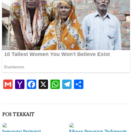
Gmail
Yahoo
Facebook
X
WhatsApp
Telegram
Share
Mail
POS TERKAIT
Semangat Peringati
Ribuan Penonton Terhipnotis