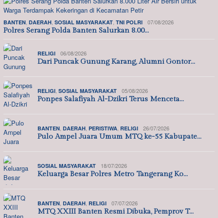
,
,
,
07/08/2026
BANTEN
DAERAH
SOSIAL MASYARAKAT
TNI POLRI
Polres Serang Polda Banten Salurkan 8.00…
06/08/2026
RELIGI
Dari Puncak Gunung Karang, Alumni Gontor…
,
05/08/2026
RELIGI
SOSIAL MASYARAKAT
Ponpes Salafiyah Al-Dzikri Terus Menceta…
,
,
,
26/07/2026
BANTEN
DAERAH
PERISTIWA
RELIGI
Pulo Ampel Juara Umum MTQ ke-55 Kabupate…
18/07/2026
SOSIAL MASYARAKAT
Keluarga Besar Polres Metro Tangerang Ko…
,
,
07/07/2026
BANTEN
DAERAH
RELIGI
MTQ XXIII Banten Resmi Dibuka, Pemprov T…