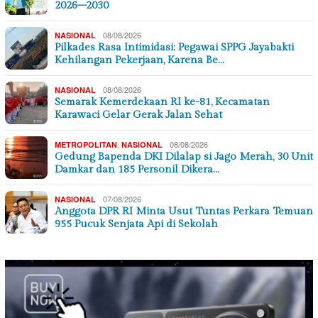
2026–2030
08/08/2026
NASIONAL
Pilkades Rasa Intimidasi: Pegawai SPPG Jayabakti
Kehilangan Pekerjaan, Karena Be…
08/08/2026
NASIONAL
Semarak Kemerdekaan RI ke-81, Kecamatan
Karawaci Gelar Gerak Jalan Sehat
,
08/08/2026
METROPOLITAN
NASIONAL
Gedung Bapenda DKI Dilalap si Jago Merah, 30 Unit
Damkar dan 185 Personil Dikera…
07/08/2026
NASIONAL
Anggota DPR RI Minta Usut Tuntas Perkara Temuan
955 Pucuk Senjata Api di Sekolah