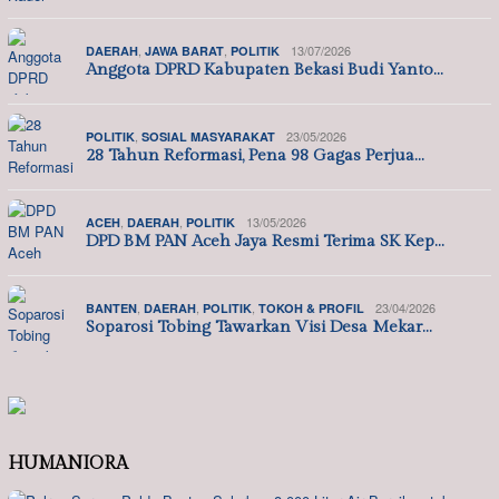
,
,
13/07/2026
DAERAH
JAWA BARAT
POLITIK
Anggota DPRD Kabupaten Bekasi Budi Yanto…
,
23/05/2026
POLITIK
SOSIAL MASYARAKAT
28 Tahun Reformasi, Pena 98 Gagas Perjua…
,
,
13/05/2026
ACEH
DAERAH
POLITIK
DPD BM PAN Aceh Jaya Resmi Terima SK Kep…
,
,
,
23/04/2026
BANTEN
DAERAH
POLITIK
TOKOH & PROFIL
Soparosi Tobing Tawarkan Visi Desa Mekar…
HUMANIORA