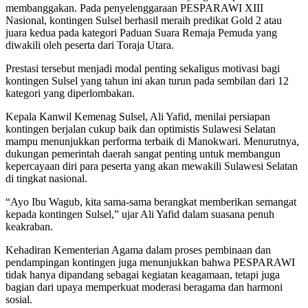
membanggakan. Pada penyelenggaraan PESPARAWI XIII
Nasional, kontingen Sulsel berhasil meraih predikat Gold 2 atau
juara kedua pada kategori Paduan Suara Remaja Pemuda yang
diwakili oleh peserta dari Toraja Utara.
Prestasi tersebut menjadi modal penting sekaligus motivasi bagi
kontingen Sulsel yang tahun ini akan turun pada sembilan dari 12
kategori yang diperlombakan.
Kepala Kanwil Kemenag Sulsel, Ali Yafid, menilai persiapan
kontingen berjalan cukup baik dan optimistis Sulawesi Selatan
mampu menunjukkan performa terbaik di Manokwari. Menurutnya,
dukungan pemerintah daerah sangat penting untuk membangun
kepercayaan diri para peserta yang akan mewakili Sulawesi Selatan
di tingkat nasional.
“Ayo Ibu Wagub, kita sama-sama berangkat memberikan semangat
kepada kontingen Sulsel,” ujar Ali Yafid dalam suasana penuh
keakraban.
Kehadiran Kementerian Agama dalam proses pembinaan dan
pendampingan kontingen juga menunjukkan bahwa PESPARAWI
tidak hanya dipandang sebagai kegiatan keagamaan, tetapi juga
bagian dari upaya memperkuat moderasi beragama dan harmoni
sosial.