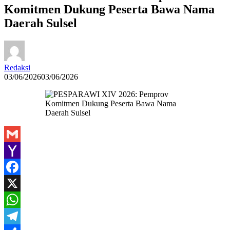
Komitmen Dukung Peserta Bawa Nama
Daerah Sulsel
Redaksi
03/06/2026
03/06/2026
Gmail
Yahoo
Mail
Facebook
X
WhatsApp