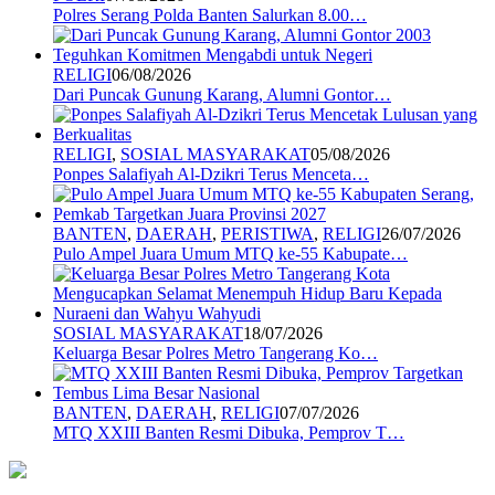
Polres Serang Polda Banten Salurkan 8.00…
RELIGI
06/08/2026
Dari Puncak Gunung Karang, Alumni Gontor…
RELIGI
,
SOSIAL MASYARAKAT
05/08/2026
Ponpes Salafiyah Al-Dzikri Terus Menceta…
BANTEN
,
DAERAH
,
PERISTIWA
,
RELIGI
26/07/2026
Pulo Ampel Juara Umum MTQ ke-55 Kabupate…
SOSIAL MASYARAKAT
18/07/2026
Keluarga Besar Polres Metro Tangerang Ko…
BANTEN
,
DAERAH
,
RELIGI
07/07/2026
MTQ XXIII Banten Resmi Dibuka, Pemprov T…