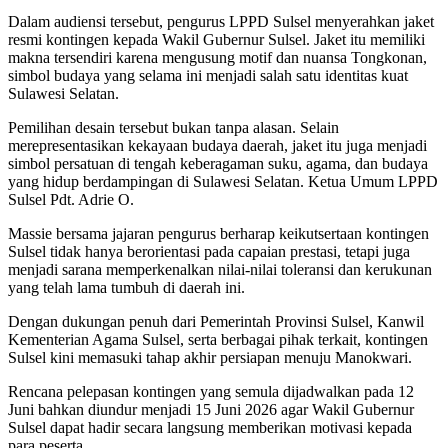
Dalam audiensi tersebut, pengurus LPPD Sulsel menyerahkan jaket
resmi kontingen kepada Wakil Gubernur Sulsel. Jaket itu memiliki
makna tersendiri karena mengusung motif dan nuansa Tongkonan,
simbol budaya yang selama ini menjadi salah satu identitas kuat
Sulawesi Selatan.
Pemilihan desain tersebut bukan tanpa alasan. Selain
merepresentasikan kekayaan budaya daerah, jaket itu juga menjadi
simbol persatuan di tengah keberagaman suku, agama, dan budaya
yang hidup berdampingan di Sulawesi Selatan. Ketua Umum LPPD
Sulsel Pdt. Adrie O.
Massie bersama jajaran pengurus berharap keikutsertaan kontingen
Sulsel tidak hanya berorientasi pada capaian prestasi, tetapi juga
menjadi sarana memperkenalkan nilai-nilai toleransi dan kerukunan
yang telah lama tumbuh di daerah ini.
Dengan dukungan penuh dari Pemerintah Provinsi Sulsel, Kanwil
Kementerian Agama Sulsel, serta berbagai pihak terkait, kontingen
Sulsel kini memasuki tahap akhir persiapan menuju Manokwari.
Rencana pelepasan kontingen yang semula dijadwalkan pada 12
Juni bahkan diundur menjadi 15 Juni 2026 agar Wakil Gubernur
Sulsel dapat hadir secara langsung memberikan motivasi kepada
para peserta.