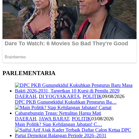
PARLEMENTARIA
DAERAH
,
DI YOGYAKARTA
,
POLITIK
09/08/2026
DPC PKB Gunungkidul Kukuhkan Pengurus Ba…
DAERAH
,
JAWA BARAT
,
POLITIK
03/08/2026
Main Politik? Siap Kehilangan Jabatan! C…