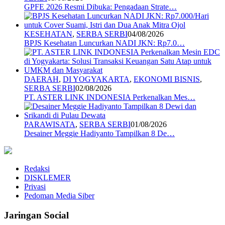
GPFE 2026 Resmi Dibuka: Pengadaan Strate…
KESEHATAN
,
SERBA SERBI
04/08/2026
BPJS Kesehatan Luncurkan NADI JKN: Rp7.0…
DAERAH
,
DI YOGYAKARTA
,
EKONOMI BISNIS
,
SERBA SERBI
02/08/2026
PT. ASTER LINK INDONESIA Perkenalkan Mes…
PARAWISATA
,
SERBA SERBI
01/08/2026
Desainer Meggie Hadiyanto Tampilkan 8 De…
Redaksi
DISKLEMER
Privasi
Pedoman Media Siber
Jaringan Social