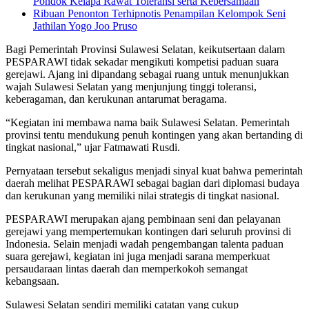
Pondok Kelapa Rawat Toleransi serta Kebersamaan
Ribuan Penonton Terhipnotis Penampilan Kelompok Seni
Jathilan Yogo Joo Pruso
Bagi Pemerintah Provinsi Sulawesi Selatan, keikutsertaan dalam
PESPARAWI tidak sekadar mengikuti kompetisi paduan suara
gerejawi. Ajang ini dipandang sebagai ruang untuk menunjukkan
wajah Sulawesi Selatan yang menjunjung tinggi toleransi,
keberagaman, dan kerukunan antarumat beragama.
“Kegiatan ini membawa nama baik Sulawesi Selatan. Pemerintah
provinsi tentu mendukung penuh kontingen yang akan bertanding di
tingkat nasional,” ujar Fatmawati Rusdi.
Pernyataan tersebut sekaligus menjadi sinyal kuat bahwa pemerintah
daerah melihat PESPARAWI sebagai bagian dari diplomasi budaya
dan kerukunan yang memiliki nilai strategis di tingkat nasional.
PESPARAWI merupakan ajang pembinaan seni dan pelayanan
gerejawi yang mempertemukan kontingen dari seluruh provinsi di
Indonesia. Selain menjadi wadah pengembangan talenta paduan
suara gerejawi, kegiatan ini juga menjadi sarana memperkuat
persaudaraan lintas daerah dan memperkokoh semangat
kebangsaan.
Sulawesi Selatan sendiri memiliki catatan yang cukup