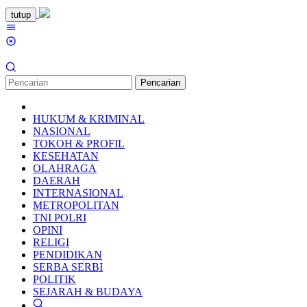
Loncat
tutup
ke
Menu
konten
Mobile
Pencarian
HUKUM & KRIMINAL
NASIONAL
TOKOH & PROFIL
KESEHATAN
OLAHRAGA
DAERAH
INTERNASIONAL
METROPOLITAN
TNI POLRI
OPINI
RELIGI
PENDIDIKAN
SERBA SERBI
POLITIK
SEJARAH & BUDAYA