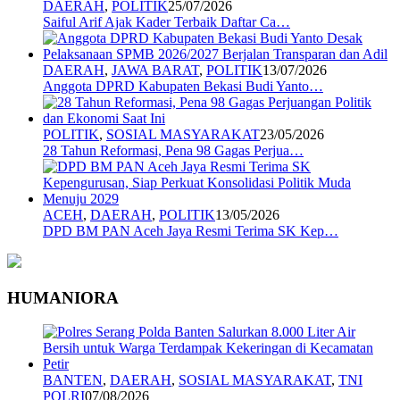
DAERAH
,
POLITIK
25/07/2026
Saiful Arif Ajak Kader Terbaik Daftar Ca…
DAERAH
,
JAWA BARAT
,
POLITIK
13/07/2026
Anggota DPRD Kabupaten Bekasi Budi Yanto…
POLITIK
,
SOSIAL MASYARAKAT
23/05/2026
28 Tahun Reformasi, Pena 98 Gagas Perjua…
ACEH
,
DAERAH
,
POLITIK
13/05/2026
DPD BM PAN Aceh Jaya Resmi Terima SK Kep…
HUMANIORA
BANTEN
,
DAERAH
,
SOSIAL MASYARAKAT
,
TNI
POLRI
07/08/2026