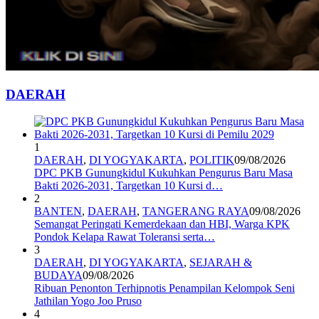
DAERAH
1
DAERAH
,
DI YOGYAKARTA
,
POLITIK
09/08/2026
DPC PKB Gunungkidul Kukuhkan Pengurus Baru Masa
Bakti 2026-2031, Targetkan 10 Kursi d…
2
BANTEN
,
DAERAH
,
TANGERANG RAYA
09/08/2026
Semangat Peringati Kemerdekaan dan HBI, Warga KPK
Pondok Kelapa Rawat Toleransi serta…
3
DAERAH
,
DI YOGYAKARTA
,
SEJARAH &
BUDAYA
09/08/2026
Ribuan Penonton Terhipnotis Penampilan Kelompok Seni
Jathilan Yogo Joo Pruso
4