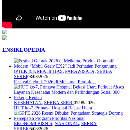
ENSIKLOPEDIA
IPTEK & KREATIFITAS
,
PARAWISATA
,
SERBA
SERBI
08/08/2026
Festival Gebrak 2026 di Meikarta, Produk…
KESEHATAN
,
SERBA SERBI
05/08/2026
HUT ke-7, Primaya Hospital Bekasi Utara …
EKONOMI BISNIS
,
NASIONAL
,
SERBA
SERBI
05/08/2026