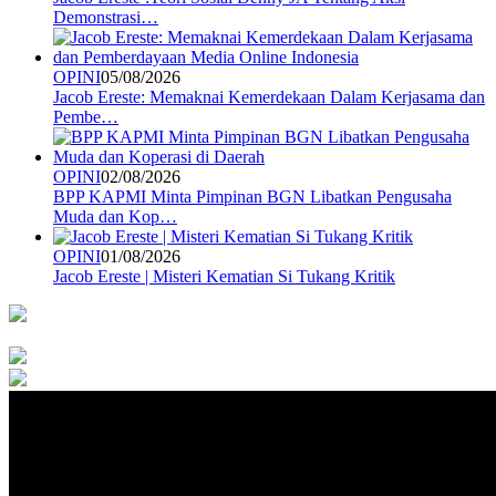
Demonstrasi…
OPINI
05/08/2026
Jacob Ereste: Memaknai Kemerdekaan Dalam Kerjasama dan
Pembe…
OPINI
02/08/2026
BPP KAPMI Minta Pimpinan BGN Libatkan Pengusaha
Muda dan Kop…
OPINI
01/08/2026
Jacob Ereste | Misteri Kematian Si Tukang Kritik