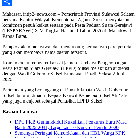
Telegram
Share
Makassar, intip24news.com – Pemerintah Provinsi Sulawesi Selatan
bersama Kantor Wilayah Kementerian Agama Sulsel menyatakan
komitmen penuh keikut sertaan pada Pesta Paduan Suara Gerejawi
(PESPARAWI) XIV Tingkat Nasional Tahun 2026 di Manokwari,
Papua Barat.
Pemptov akan mengawal dan mendukung perjuangan para peserta
yang akan membawa nama daerah tersebut.
Komitmen itu mengemuka saat jajaran Lembaga Pengembangan
Pesta Paduan Suara Gerejawi (LPPD) Sulsel melakukan audiensi
dengan Wakil Gubernur Sulsel Fatmawati Rusdi, Selasa.2 Juni
2026.
Pertemuan yang berlangsung di Rumah Jabatan Wakil Gubernur
Sulsel itu turut dihadiri Kepala Kanwil Kemenag Sulsel Ali Yafid
yang juga menjabat sebagai Penasihat LPPD Sulsel.
Bacaan Lainnya
DPC PKB Gunungkidul Kukuhkan Pengurus Baru Masa
Bakti 2026-2031, Targetkan 10 Kursi di Pemilu 2029
Semangat Peringati Kemerdekaan dan HBI, Warga KPK