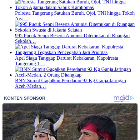
Polresta Tangerang Satukan Buruh, Ojol, TNI hingga Tokoh
Aga…
995 Pucuk Senpi Beserta Amunisi Ditemukan di Ruangan
Sekolah…
Apel Siaga Tanggap Darurat Kebakaran, Kapolresta
Tangerang T…
BNN Sumut Gagalkan Peredaran 92 Kg Ganja Jaringan
Aceh-Medan…