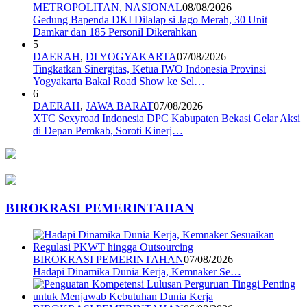
METROPOLITAN
,
NASIONAL
08/08/2026
Gedung Bapenda DKI Dilalap si Jago Merah, 30 Unit
Damkar dan 185 Personil Dikerahkan
5
DAERAH
,
DI YOGYAKARTA
07/08/2026
Tingkatkan Sinergitas, Ketua IWO Indonesia Provinsi
Yogyakarta Bakal Road Show ke Sel…
6
DAERAH
,
JAWA BARAT
07/08/2026
XTC Sexyroad Indonesia DPC Kabupaten Bekasi Gelar Aksi
di Depan Pemkab, Soroti Kinerj…
BIROKRASI PEMERINTAHAN
BIROKRASI PEMERINTAHAN
07/08/2026
Hadapi Dinamika Dunia Kerja, Kemnaker Se…