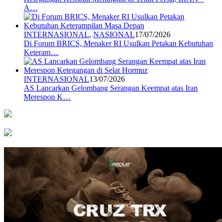
A…
INTERNASIONAL
,
NASIONAL
17/07/2026
Di Forum BRICS, Menaker RI Usulkan Petakan Kebutuhan
Keteram…
INTERNASIONAL
13/07/2026
AS Lancarkan Gelombang Serangan Keempat atas Iran
Merespon K…