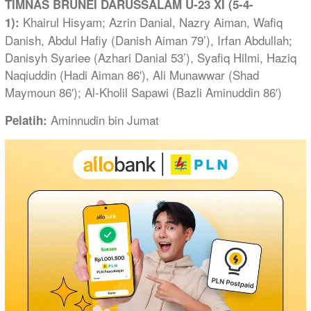
TIMNAS BRUNEI DARUSSALAM U-23 XI (5-4-
Khairul Hisyam; Azrin Danial, Nazry Aiman, Wafiq
1):
Danish, Abdul Hafiy (Danish Aiman 79’), Irfan Abdullah;
Danisyh Syariee (Azhari Danial 53’), Syafiq Hilmi, Haziq
Naqiuddin (Hadi Aiman 86′), Ali Munawwar (Shad
Maymoun 86′); Al-Kholil Sapawi (Bazli Aminuddin 86′)
Aminnudin bin Jumat
Pelatih: