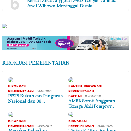
6
Berita Duka: Anggota DPRD Tangsel Ahmad
Andi Wibowo Meninggal Dunia
BIROKRASI PEMERINTAHAN
,
BIROKRASI
BANTEN
BIROKRASI
06/08/2026
,
PEMERINTAHAN
PEMERINTAHAN
PPSPI Kukuhkan Pengurus
05/08/2026
DAERAH
AMBB Soroti Anggaran
Nasional dan 38 …
Tenaga Ahli Pemprov…
BIROKRASI
BIROKRASI
03/08/2026
01/08/2026
PEMERINTAHAN
PEMERINTAHAN
Menaker Beberkan
Tinjau PT Pan Brothers