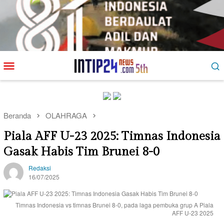
Loncat
Menu
ke
Mobile
konten
Beranda
OLAHRAGA
Piala AFF U-23 2025: Timnas Indonesia
Gasak Habis Tim Brunei 8-0
Redaksi
16/07/2025
Timnas Indonesia vs timnas Brunei 8-0, pada laga pembuka grup A Piala
AFF U-23 2025