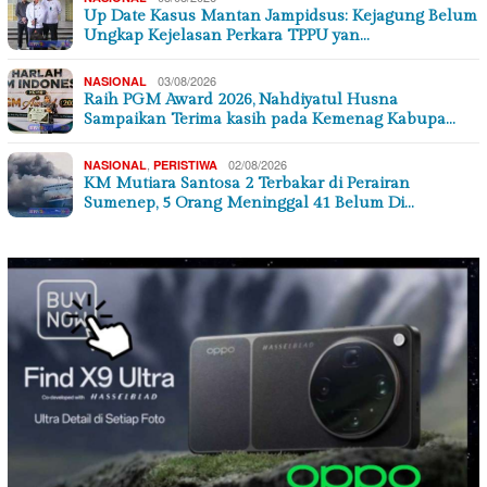
Up Date Kasus Mantan Jampidsus: Kejagung Belum
Ungkap Kejelasan Perkara TPPU yan…
03/08/2026
NASIONAL
Raih PGM Award 2026, Nahdiyatul Husna
Sampaikan Terima kasih pada Kemenag Kabupa…
,
02/08/2026
NASIONAL
PERISTIWA
KM Mutiara Santosa 2 Terbakar di Perairan
Sumenep, 5 Orang Meninggal 41 Belum Di…