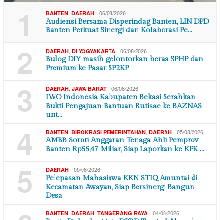
1
,
06/08/2026
BANTEN
DAERAH
Audiensi Bersama Disperindag Banten, LIN DPD
Banten Perkuat Sinergi dan Kolaborasi Pe…
2
,
06/08/2026
DAERAH
DI YOGYAKARTA
Bulog DIY masih gelontorkan beras SPHP dan
Premium ke Pasar SP2KP
3
,
06/08/2026
DAERAH
JAWA BARAT
IWO Indonesia Kabupaten Bekasi Serahkan
Bukti Pengajuan Bantuan Rutisae ke BAZNAS
unt…
4
,
,
05/08/2026
BANTEN
BIROKRASI PEMERINTAHAN
DAERAH
AMBB Soroti Anggaran Tenaga Ahli Pemprov
Banten Rp55,47 Miliar, Siap Laporkan ke KPK …
5
05/08/2026
DAERAH
Pelepasan Mahasiswa KKN STIQ Amuntai di
Kecamatan Awayan, Siap Bersinergi Bangun
Desa
,
,
04/08/2026
BANTEN
DAERAH
TANGERANG RAYA