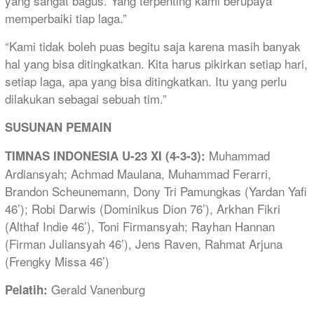
yang sangat bagus. Yang terpenting kami berupaya
memperbaiki tiap laga.”
“Kami tidak boleh puas begitu saja karena masih banyak
hal yang bisa ditingkatkan. Kita harus pikirkan setiap hari,
setiap laga, apa yang bisa ditingkatkan. Itu yang perlu
dilakukan sebagai sebuah tim.”
SUSUNAN PEMAIN
Muhammad
TIMNAS INDONESIA U-23 XI (4-3-3):
Ardiansyah; Achmad Maulana, Muhammad Ferarri,
Brandon Scheunemann, Dony Tri Pamungkas (Yardan Yafi
46’); Robi Darwis (Dominikus Dion 76’), Arkhan Fikri
(Althaf Indie 46’), Toni Firmansyah; Rayhan Hannan
(Firman Juliansyah 46’), Jens Raven, Rahmat Arjuna
(Frengky Missa 46’)
Gerald Vanenburg
Pelatih: