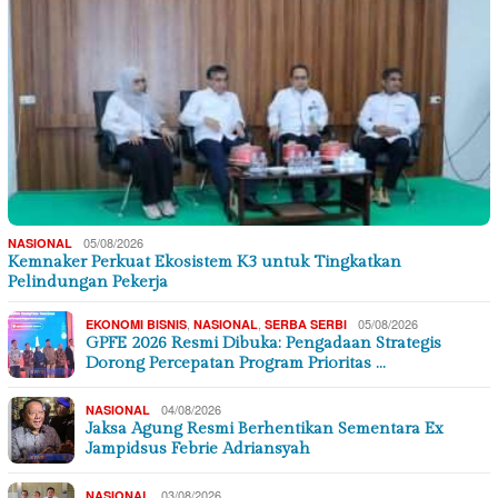
05/08/2026
NASIONAL
Kemnaker Perkuat Ekosistem K3 untuk Tingkatkan
Pelindungan Pekerja
,
,
05/08/2026
EKONOMI BISNIS
NASIONAL
SERBA SERBI
GPFE 2026 Resmi Dibuka: Pengadaan Strategis
Dorong Percepatan Program Prioritas …
04/08/2026
NASIONAL
Jaksa Agung Resmi Berhentikan Sementara Ex
Jampidsus Febrie Adriansyah
03/08/2026
NASIONAL