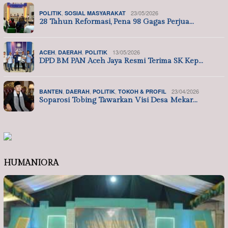
,
23/05/2026
POLITIK
SOSIAL MASYARAKAT
28 Tahun Reformasi, Pena 98 Gagas Perjua…
,
,
13/05/2026
ACEH
DAERAH
POLITIK
DPD BM PAN Aceh Jaya Resmi Terima SK Kep…
,
,
,
23/04/2026
BANTEN
DAERAH
POLITIK
TOKOH & PROFIL
Soparosi Tobing Tawarkan Visi Desa Mekar…
HUMANIORA