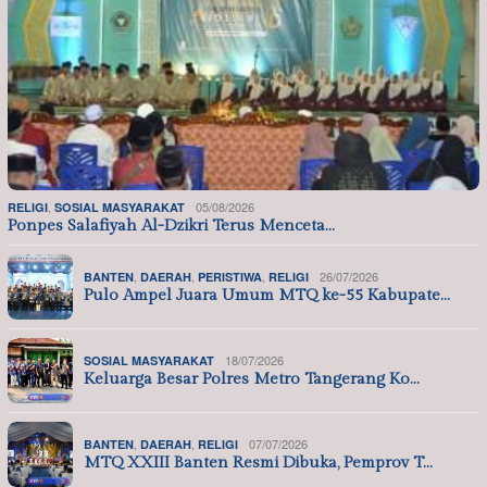
,
05/08/2026
RELIGI
SOSIAL MASYARAKAT
Ponpes Salafiyah Al-Dzikri Terus Menceta…
,
,
,
26/07/2026
BANTEN
DAERAH
PERISTIWA
RELIGI
Pulo Ampel Juara Umum MTQ ke-55 Kabupate…
18/07/2026
SOSIAL MASYARAKAT
Keluarga Besar Polres Metro Tangerang Ko…
,
,
07/07/2026
BANTEN
DAERAH
RELIGI
MTQ XXIII Banten Resmi Dibuka, Pemprov T…