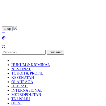
Loncat
tutup
ke
Menu
konten
Mobile
Pencarian
HUKUM & KRIMINAL
NASIONAL
TOKOH & PROFIL
KESEHATAN
OLAHRAGA
DAERAH
INTERNASIONAL
METROPOLITAN
TNI POLRI
OPINI