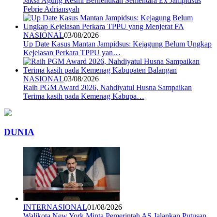
Jaksa Agung Resmi Berhentikan Sementara Ex Jampidsus
Febrie Adriansyah
NASIONAL
03/08/2026
Up Date Kasus Mantan Jampidsus: Kejagung Belum Ungkap
Kejelasan Perkara TPPU yan…
NASIONAL
03/08/2026
Raih PGM Award 2026, Nahdiyatul Husna Sampaikan
Terima kasih pada Kemenag Kabupa…
DUNIA
INTERNASIONAL
01/08/2026
Walikota New York Minta Pemerintah AS Jalankan Putusan