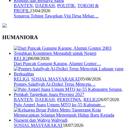
BANTEN
,
DAERAH
,
POLITIK
,
TOKOH &
PROFIL
23/04/2026
Soparosi Tobing Tawarkan Visi Desa Mekar…
HUMANIORA
RELIGI
06/08/2026
Dari Puncak Gunung Karang, Alumni Gontor…
RELIGI
,
SOSIAL MASYARAKAT
05/08/2026
Ponpes Salafiyah Al-Dzikri Terus Menceta…
BANTEN
,
DAERAH
,
PERISTIWA
,
RELIGI
26/07/2026
Pulo Ampel Juara Umum MTQ ke-55 Kabupate…
SOSIAL MASYARAKAT
18/07/2026