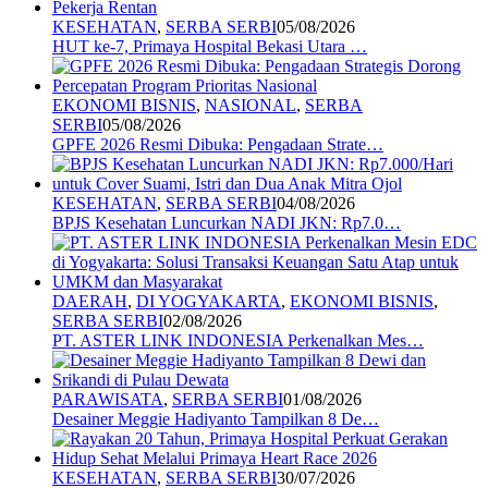
KESEHATAN
,
SERBA SERBI
05/08/2026
HUT ke-7, Primaya Hospital Bekasi Utara …
EKONOMI BISNIS
,
NASIONAL
,
SERBA
SERBI
05/08/2026
GPFE 2026 Resmi Dibuka: Pengadaan Strate…
KESEHATAN
,
SERBA SERBI
04/08/2026
BPJS Kesehatan Luncurkan NADI JKN: Rp7.0…
DAERAH
,
DI YOGYAKARTA
,
EKONOMI BISNIS
,
SERBA SERBI
02/08/2026
PT. ASTER LINK INDONESIA Perkenalkan Mes…
PARAWISATA
,
SERBA SERBI
01/08/2026
Desainer Meggie Hadiyanto Tampilkan 8 De…
KESEHATAN
,
SERBA SERBI
30/07/2026