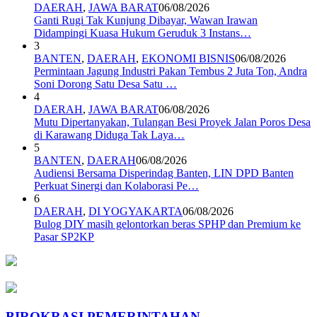
DAERAH
,
JAWA BARAT
06/08/2026
Ganti Rugi Tak Kunjung Dibayar, Wawan Irawan
Didampingi Kuasa Hukum Geruduk 3 Instans…
3
BANTEN
,
DAERAH
,
EKONOMI BISNIS
06/08/2026
Permintaan Jagung Industri Pakan Tembus 2 Juta Ton, Andra
Soni Dorong Satu Desa Satu …
4
DAERAH
,
JAWA BARAT
06/08/2026
Mutu Dipertanyakan, Tulangan Besi Proyek Jalan Poros Desa
di Karawang Diduga Tak Laya…
5
BANTEN
,
DAERAH
06/08/2026
Audiensi Bersama Disperindag Banten, LIN DPD Banten
Perkuat Sinergi dan Kolaborasi Pe…
6
DAERAH
,
DI YOGYAKARTA
06/08/2026
Bulog DIY masih gelontorkan beras SPHP dan Premium ke
Pasar SP2KP
BIROKRASI PEMERINTAHAN