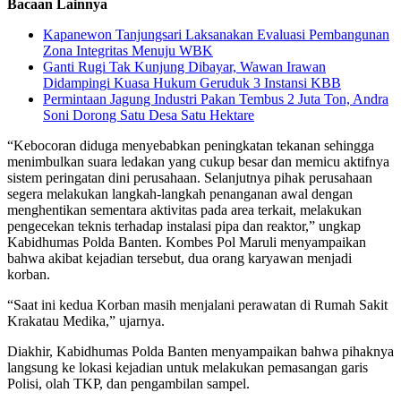
Bacaan Lainnya
Kapanewon Tanjungsari Laksanakan Evaluasi Pembangunan
Zona Integritas Menuju WBK
Ganti Rugi Tak Kunjung Dibayar, Wawan Irawan
Didampingi Kuasa Hukum Geruduk 3 Instansi KBB
Permintaan Jagung Industri Pakan Tembus 2 Juta Ton, Andra
Soni Dorong Satu Desa Satu Hektare
“Kebocoran diduga menyebabkan peningkatan tekanan sehingga
menimbulkan suara ledakan yang cukup besar dan memicu aktifnya
sistem peringatan dini perusahaan. ‎Selanjutnya pihak perusahaan
segera melakukan langkah-langkah penanganan awal dengan
menghentikan sementara aktivitas pada area terkait, melakukan
pengecekan teknis terhadap instalasi pipa dan reaktor,” ungkap
Kabidhumas Polda Banten. Kombes Pol Maruli menyampaikan
bahwa akibat kejadian tersebut, dua orang karyawan menjadi
korban.
“Saat ini kedua Korban masih menjalani perawatan di Rumah Sakit
Krakatau Medika,” ujarnya.
Diakhir, Kabidhumas Polda Banten menyampaikan bahwa pihaknya
langsung ke lokasi kejadian untuk melakukan pemasangan garis
Polisi, olah TKP, dan pengambilan sampel.