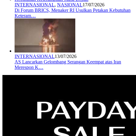
INTERNASIONAL
,
NASIONAL
17/07/2026
Di Forum BRICS, Menaker RI Usulkan Petakan Kebutuhan
Keteram…
INTERNASIONAL
13/07/2026
AS Lancarkan Gelombang Serangan Keempat atas Iran
Merespon K…