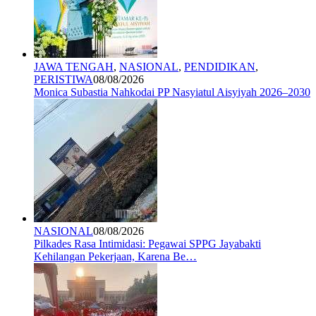
JAWA TENGAH
,
NASIONAL
,
PENDIDIKAN
,
PERISTIWA
08/08/2026
Monica Subastia Nahkodai PP Nasyiatul Aisyiyah 2026–2030
NASIONAL
08/08/2026
Pilkades Rasa Intimidasi: Pegawai SPPG Jayabakti
Kehilangan Pekerjaan, Karena Be…