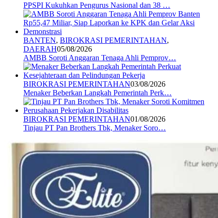
PPSPI Kukuhkan Pengurus Nasional dan 38 …
BANTEN
,
BIROKRASI PEMERINTAHAN
,
DAERAH
05/08/2026
AMBB Soroti Anggaran Tenaga Ahli Pemprov…
BIROKRASI PEMERINTAHAN
03/08/2026
Menaker Beberkan Langkah Pemerintah Perk…
BIROKRASI PEMERINTAHAN
01/08/2026
Tinjau PT Pan Brothers Tbk, Menaker Soro…