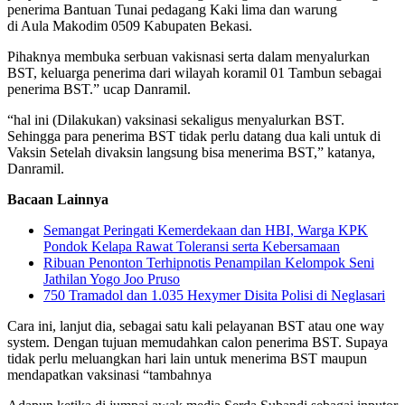
penerima Bantuan Tunai pedagang Kaki lima dan warung
di Aula Makodim 0509 Kabupaten Bekasi.
Pihaknya membuka serbuan vakisnasi serta dalam menyalurkan
BST, keluarga penerima dari wilayah koramil 01 Tambun sebagai
penerima BST.” ucap Danramil.
“hal ini (Dilakukan) vaksinasi sekaligus menyalurkan BST.
Sehingga para penerima BST tidak perlu datang dua kali untuk di
Vaksin Setelah divaksin langsung bisa menerima BST,” katanya,
Danramil.
Bacaan Lainnya
Semangat Peringati Kemerdekaan dan HBI, Warga KPK
Pondok Kelapa Rawat Toleransi serta Kebersamaan
Ribuan Penonton Terhipnotis Penampilan Kelompok Seni
Jathilan Yogo Joo Pruso
750 Tramadol dan 1.035 Hexymer Disita Polisi di Neglasari
Cara ini, lanjut dia, sebagai satu kali pelayanan BST atau one way
system. Dengan tujuan memudahkan calon penerima BST. Supaya
tidak perlu meluangkan hari lain untuk menerima BST maupun
mendapatkan vaksinasi “tambahnya