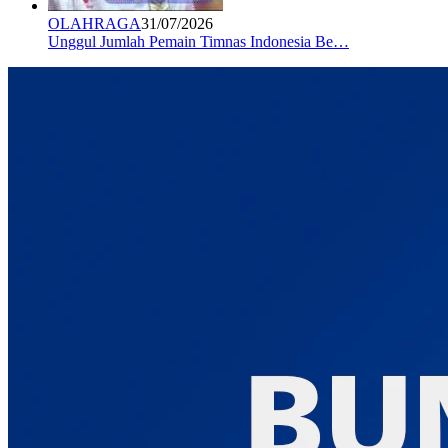
OLAHRAGA
31/07/2026
Unggul Jumlah Pemain Timnas Indonesia Be…