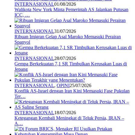
INTERNASIONAL
01/08/2026
Walikota New York Minta Pemerintah AS Jalankan Putusan
ICC, …
INTERNASIONAL
31/07/2026
Ribuan Imigran Gelap Asal Maroko Memasuki Perairan
Spanyol
INTERNASIONAL
28/07/2026
Gempa Berkekuatan 7,1 SR Timbulkan Kerusakan Luas di
Jepang
INTERNASIONAL
,
OPINI
25/07/2026
Konflik AS-Israel dengan Iran Kini Memasuki Fase Pukulan
Ter…
INTERNASIONAL
18/07/2026
Ketegangan Kembali Meningkat di Teluk Persia, IRAN –
A…