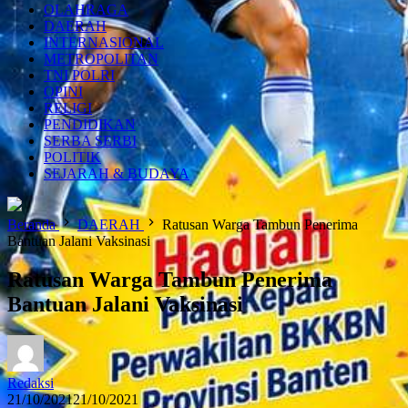
OLAHRAGA
DAERAH
INTERNASIONAL
METROPOLITAN
TNI POLRI
OPINI
RELIGI
PENDIDIKAN
SERBA SERBI
POLITIK
SEJARAH & BUDAYA
Beranda
DAERAH
Ratusan Warga Tambun Penerima
Bantuan Jalani Vaksinasi
Ratusan Warga Tambun Penerima
Bantuan Jalani Vaksinasi
Redaksi
21/10/2021
21/10/2021