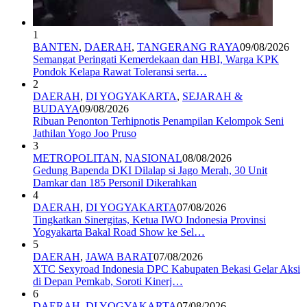
1
BANTEN
,
DAERAH
,
TANGERANG RAYA
09/08/2026
Semangat Peringati Kemerdekaan dan HBI, Warga KPK
Pondok Kelapa Rawat Toleransi serta…
2
DAERAH
,
DI YOGYAKARTA
,
SEJARAH &
BUDAYA
09/08/2026
Ribuan Penonton Terhipnotis Penampilan Kelompok Seni
Jathilan Yogo Joo Pruso
3
METROPOLITAN
,
NASIONAL
08/08/2026
Gedung Bapenda DKI Dilalap si Jago Merah, 30 Unit
Damkar dan 185 Personil Dikerahkan
4
DAERAH
,
DI YOGYAKARTA
07/08/2026
Tingkatkan Sinergitas, Ketua IWO Indonesia Provinsi
Yogyakarta Bakal Road Show ke Sel…
5
DAERAH
,
JAWA BARAT
07/08/2026
XTC Sexyroad Indonesia DPC Kabupaten Bekasi Gelar Aksi
di Depan Pemkab, Soroti Kinerj…
6
DAERAH
,
DI YOGYAKARTA
07/08/2026