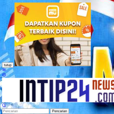
Loncat
ke
konten
tutup
Menu
Mobile
Pencarian