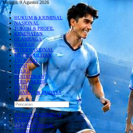
Minggu, 9 Agustus 2026
HUKUM & KRIMINAL
NASIONAL
TOKOH & PROFIL
KESEHATAN
OLAHRAGA
DAERAH
INTERNASIONAL
METROPOLITAN
TNI POLRI
OPINI
RELIGI
PENDIDIKAN
SERBA SERBI
POLITIK
SEJARAH & BUDAYA
HUKUM & KRIMINAL
NASIONAL
TOKOH & PROFIL
KESEHATAN