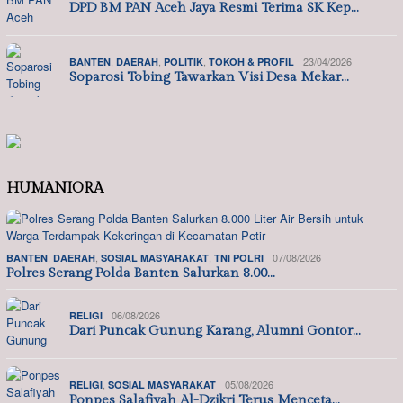
DPD BM PAN Aceh Jaya Resmi Terima SK Kep…
,
,
,
23/04/2026
BANTEN
DAERAH
POLITIK
TOKOH & PROFIL
Soparosi Tobing Tawarkan Visi Desa Mekar…
HUMANIORA
,
,
,
07/08/2026
BANTEN
DAERAH
SOSIAL MASYARAKAT
TNI POLRI
Polres Serang Polda Banten Salurkan 8.00…
06/08/2026
RELIGI
Dari Puncak Gunung Karang, Alumni Gontor…
,
05/08/2026
RELIGI
SOSIAL MASYARAKAT
Ponpes Salafiyah Al-Dzikri Terus Menceta…