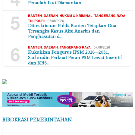
Penadah Ikut Diamankan
5
,
,
,
,
BANTEN
DAERAH
HUKUM & KRIMINAL
TANGERANG RAYA
07/08/2026
TNI POLRI
Ditreskrimum Polda Banten Tetapkan Dua
Tersangka Kasus Aksi Anarkis dan
Penghasutan d…
6
,
,
07/08/2026
BANTEN
DAERAH
TANGERANG RAYA
Kukuhkan Pengurus IPSM 2026–2031,
Sachrudin Perkuat Peran PSM Lewat Insentif
dan BPJS…
BIROKRASI PEMERINTAHAN