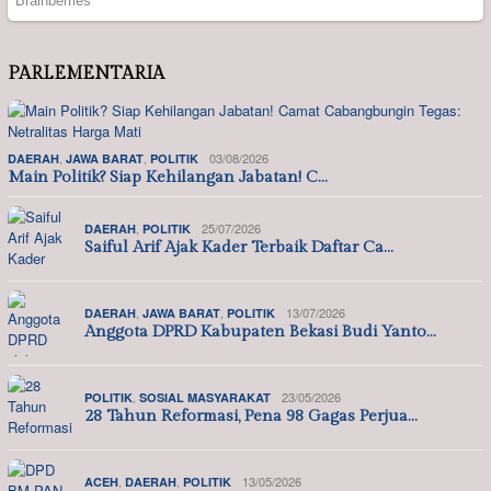
PARLEMENTARIA
,
,
03/08/2026
DAERAH
JAWA BARAT
POLITIK
Main Politik? Siap Kehilangan Jabatan! C…
,
25/07/2026
DAERAH
POLITIK
Saiful Arif Ajak Kader Terbaik Daftar Ca…
,
,
13/07/2026
DAERAH
JAWA BARAT
POLITIK
Anggota DPRD Kabupaten Bekasi Budi Yanto…
,
23/05/2026
POLITIK
SOSIAL MASYARAKAT
28 Tahun Reformasi, Pena 98 Gagas Perjua…
,
,
13/05/2026
ACEH
DAERAH
POLITIK