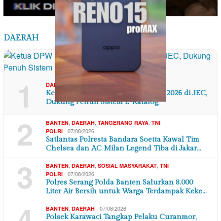
DAERAH
1
,
07/08/2026
DAERAH
DI YOGYAKARTA
Ketua DPW IWOI DIY Hadiri GPFE 2026 di JEC,
Dukung Penuh Sistem E-Katalog
2
,
,
,
BANTEN
DAERAH
TANGERANG RAYA
TNI
07/08/2026
POLRI
Satlantas Polresta Bandara Soetta Kawal Tim
Chelsea dan AC Milan Legend Tiba di Jakar…
3
,
,
,
BANTEN
DAERAH
SOSIAL MASYARAKAT
TNI
07/08/2026
POLRI
Polres Serang Polda Banten Salurkan 8.000
Liter Air Bersih untuk Warga Terdampak Keke…
4
,
07/08/2026
BANTEN
DAERAH
Polsek Karawaci Tangkap Pelaku Curanmor,