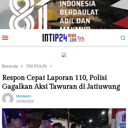
Loncat
Menu
ke
Mobile
konten
Beranda
TNI POLRI
Respon Cepat Laporan 110, Polisi
Gagalkan Aksi Tawuran di Jatiuwung
Mustakim
29/06/2026