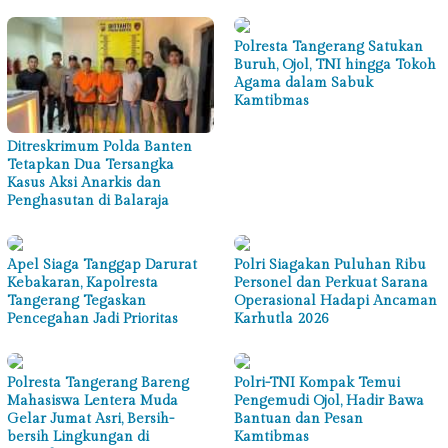
Polresta Tangerang Satukan
Buruh, Ojol, TNI hingga Tokoh
Agama dalam Sabuk
Kamtibmas
Ditreskrimum Polda Banten
Tetapkan Dua Tersangka
Kasus Aksi Anarkis dan
Penghasutan di Balaraja
Apel Siaga Tanggap Darurat
Polri Siagakan Puluhan Ribu
Kebakaran, Kapolresta
Personel dan Perkuat Sarana
Tangerang Tegaskan
Operasional Hadapi Ancaman
Pencegahan Jadi Prioritas
Karhutla 2026
Polresta Tangerang Bareng
Polri-TNI Kompak Temui
Mahasiswa Lentera Muda
Pengemudi Ojol, Hadir Bawa
Gelar Jumat Asri, Bersih-
Bantuan dan Pesan
bersih Lingkungan di
Kamtibmas