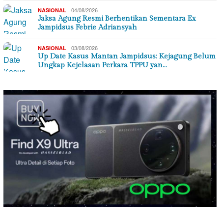
04/08/2026
NASIONAL
Jaksa Agung Resmi Berhentikan Sementara Ex
Jampidsus Febrie Adriansyah
03/08/2026
NASIONAL
Up Date Kasus Mantan Jampidsus: Kejagung Belum
Ungkap Kejelasan Perkara TPPU yan…