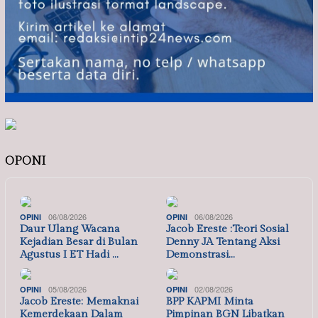
OPONI
06/08/2026
06/08/2026
OPINI
OPINI
Daur Ulang Wacana
Jacob Ereste :Teori Sosial
Kejadian Besar di Bulan
Denny JA Tentang Aksi
Agustus I ET Hadi …
Demonstrasi…
05/08/2026
02/08/2026
OPINI
OPINI
Jacob Ereste: Memaknai
BPP KAPMI Minta
Kemerdekaan Dalam
Pimpinan BGN Libatkan