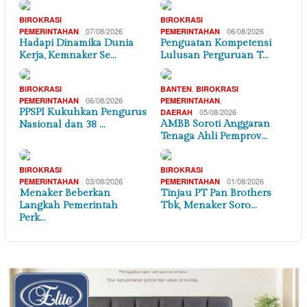
BIROKRASI
BIROKRASI
07/08/2026
06/08/2026
PEMERINTAHAN
PEMERINTAHAN
Hadapi Dinamika Dunia
Penguatan Kompetensi
Kerja, Kemnaker Se…
Lulusan Perguruan T…
,
BIROKRASI
BANTEN
BIROKRASI
06/08/2026
,
PEMERINTAHAN
PEMERINTAHAN
PPSPI Kukuhkan Pengurus
05/08/2026
DAERAH
AMBB Soroti Anggaran
Nasional dan 38 …
Tenaga Ahli Pemprov…
BIROKRASI
BIROKRASI
03/08/2026
01/08/2026
PEMERINTAHAN
PEMERINTAHAN
Menaker Beberkan
Tinjau PT Pan Brothers
Langkah Pemerintah
Tbk, Menaker Soro…
Perk…