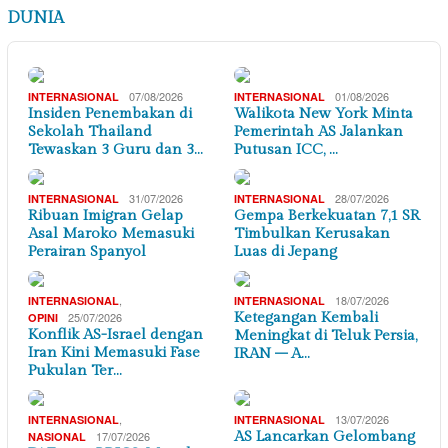
DUNIA
07/08/2026
01/08/2026
INTERNASIONAL
INTERNASIONAL
Insiden Penembakan di
Walikota New York Minta
Sekolah Thailand
Pemerintah AS Jalankan
Tewaskan 3 Guru dan 3…
Putusan ICC, …
31/07/2026
28/07/2026
INTERNASIONAL
INTERNASIONAL
Ribuan Imigran Gelap
Gempa Berkekuatan 7,1 SR
Asal Maroko Memasuki
Timbulkan Kerusakan
Perairan Spanyol
Luas di Jepang
,
18/07/2026
INTERNASIONAL
INTERNASIONAL
25/07/2026
Ketegangan Kembali
OPINI
Konflik AS-Israel dengan
Meningkat di Teluk Persia,
Iran Kini Memasuki Fase
IRAN – A…
Pukulan Ter…
,
13/07/2026
INTERNASIONAL
INTERNASIONAL
17/07/2026
AS Lancarkan Gelombang
NASIONAL