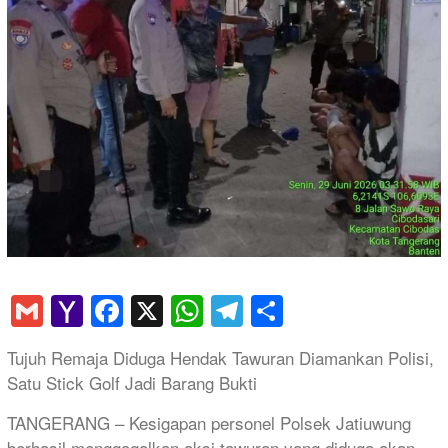
Gmail
Yahoo
Facebook
X
WhatsApp
Telegram
Share
Mail
Tujuh Remaja Diduga Hendak Tawuran Diamankan Polisi,
Satu Stick Golf Jadi Barang Bukti
TANGERANG – Kesigapan personel Polsek Jatiuwung
berhasil menggagalkan aksi tawuran yang diduga akan